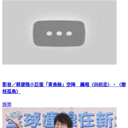
娛樂
影音／蔡健雅小巨蛋「青鳥裝」空降 飆唱〈向前走〉、〈樹
枝孤鳥〉
娛樂