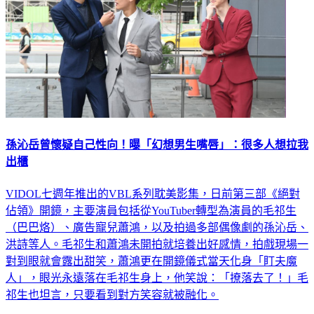
孫沁岳曾懷疑自己性向！曝「幻想男生嘴唇」：很多人想拉我
出櫃
VIDOL七週年推出的VBL系列耽美影集，日前第三部《絕對
佔領》開鏡，主要演員包括從YouTuber轉型為演員的毛祁生
（巴巴烙）、廣告寵兒蕭鴻，以及拍過多部偶像劇的孫沁岳、
洪詩等人。毛祁生和蕭鴻未開拍就培養出好感情，拍戲現場一
對到眼就會露出甜笑，蕭鴻更在開鏡儀式當天化身「盯夫魔
人」，眼光永遠落在毛祁生身上，他笑說：「撩落去了！」毛
祁生也坦言，只要看到對方笑容就被融化。