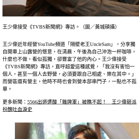
王少偉接受《TVBS新聞網》專訪。（圖／黃城碩攝）
王少偉近年經營YouTube頻道「隔壁老王UncleSam」，分享獨
自開車上山露營的愜意，在清晨、午後為自己沖泡一杯咖啡，
什麼也不做，看似孤獨，卻豐富了他的內心。王少偉接受
《TVBS新聞網》專訪，直呼超愛這種感覺，「我沒有害怕一
個人，甚至一個人去野營，必須要跟自己相處、樂在其中。」
而營區還有營主，他時不時也會到營本部串門子，一點也不孤
單。
更多新聞：
5566出道遭酸「雜牌軍」被瞧不起！　王少偉砸派
扮醜吐血淚史