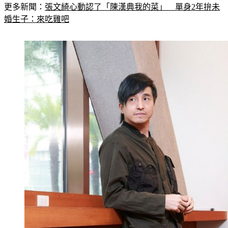
更多新聞：
張文綺心動認了「陳漢典我的菜」　單身2年拚未
婚生子：來吃雞吧