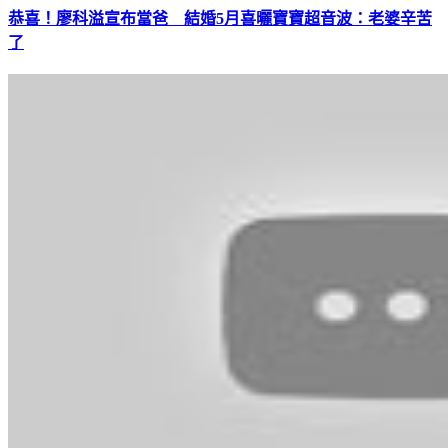
恭喜！廖科溢宣布當爸 結婚5月喜曬寶寶超音波：老婆辛苦
了