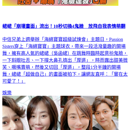
峮峮「崩壞畫面」流出！10秒切換4鬼臉 放飛自我表情萌翻
中信兄弟上週舉辦「海綿寶寶超級試煉會」主題日，Passion
Sisters穿上「海綿寶寶」主題球衣，帶來一段活潑童趣的開場
舞，擁有高人氣的峮峮（吳函峮）在跳舞時臨時起意扮鬼臉，
一下斜眼吐舌、一下撐大鼻孔擠出「厚道」，時而露出甜美微
笑、噘嘴賣萌，然後又切回「厚道」，整段1分半鐘的開場
舞，峮峮「超做自己」的畫面被拍下，讓網友直呼：「實在太
可愛了！」
娛樂