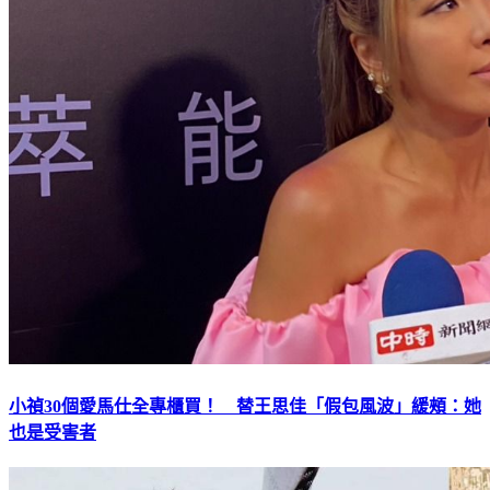
小禎30個愛馬仕全專櫃買！ 替王思佳「假包風波」緩頰：她
也是受害者