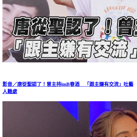
影音／唐從聖認了！曾主持imB春酒 「跟主嫌有交流」吐藝
人難處