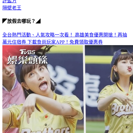
王少偉
許藍方
隔壁老王
◤放假去哪玩？◢
全台熱門活動、人氣攻略一次看！
高雄美食優惠開搶！再抽
萬元住宿券
下載食尚玩家APP！免費領取優惠券