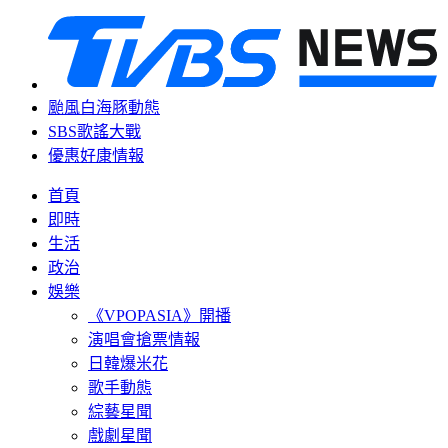
颱風白海豚動態
SBS歌謠大戰
優惠好康情報
首頁
即時
生活
政治
娛樂
《VPOPASIA》開播
演唱會搶票情報
日韓爆米花
歌手動態
綜藝星聞
戲劇星聞