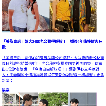
「美胸皇后」嫁大24歲老公難得解放！ 婚後6年嗨擁鮮肉狂
歡
「美胸皇后」劉伊心和有氧品牌公司總裁、大24歲的老公林志
隆日前慶祝結婚6週年，老公秘密安排泰國男神團同樂，還讓
出C位對老婆說：「今晚自由解放吧！」讓劉伊心直呼嫁對
人，夫妻間的小情趣讓她覺得每天都像談戀愛一樣甜蜜。更多
新聞：
娛樂