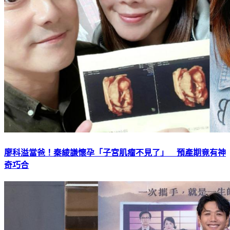
廖科溢當爸！秦綾謙懷孕「子宮肌瘤不見了」 預產期竟有神
奇巧合