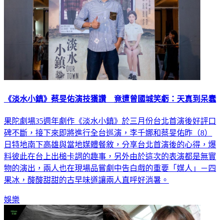
《淡水小鎮》蔡旻佑演技獲讚 竟遭曾國城笑虧：天真到呆蠢
果陀劇場35週年劇作《淡水小鎮》於三月份台北首演後好評口
碑不斷，接下來即將進行全台巡演，李千娜和蔡旻佑昨（8）
日特地南下高雄與當地媒體餐敘，分享台北首演後的心得，爆
料彼此在台上出槌卡詞的趣事，另外由於這次的表演都是無實
物的演出，兩人也在現場品嘗劇中告白戲的重要「媒人」－四
果冰，酸酸甜甜的古早味道讓兩人直呼好消暑。
娛樂