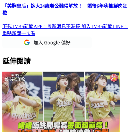
「美胸皇后」嫁大24歲老公難得解放！ 婚後6年嗨擁鮮肉狂
歡
下載TVBS新聞APP，最新消息不漏接
加入TVBS新聞LINE，
重點新聞一次看
延伸閱讀