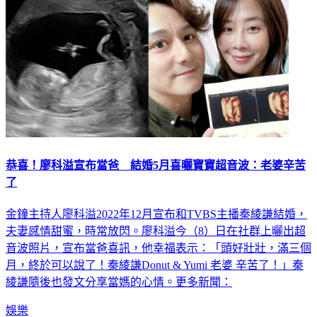
恭喜！廖科溢宣布當爸 結婚5月喜曬寶寶超音波：老婆辛苦
了
金鐘主持人廖科溢2022年12月宣布和TVBS主播秦綾謙結婚，
夫妻感情甜蜜，時常放閃。廖科溢今（8）日在社群上曬出超
音波照片，宣布當爸喜訊，他幸福表示：「頭好壯壯，滿三個
月，終於可以說了！秦綾謙Donut & Yumi 老婆 辛苦了！」秦
綾謙隨後也發文分享當媽的心情。更多新聞：