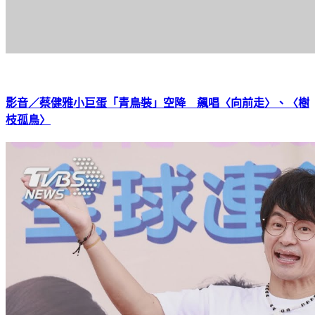
影音／蔡健雅小巨蛋「青鳥裝」空降 飆唱〈向前走〉、〈樹
枝孤鳥〉