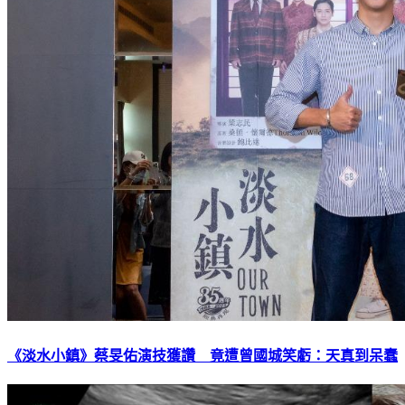
《淡水小鎮》蔡旻佑演技獲讚 竟遭曾國城笑虧：天真到呆蠢