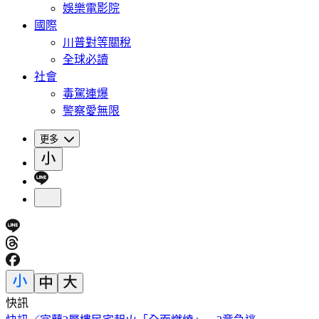
娛樂電影院
國際
川普對等關稅
全球必讀
社會
毒駕連爆
警察愛無限
更多
快訊