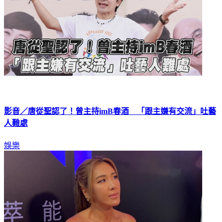
影音／唐從聖認了！曾主持imB春酒 「跟主嫌有交流」吐藝
人難處
娛樂