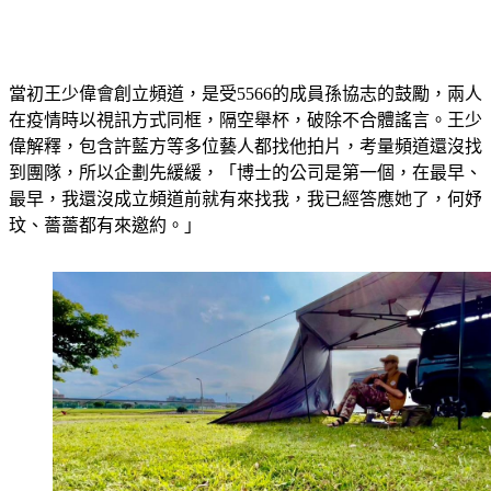
當初王少偉會創立頻道，是受5566的成員孫協志的鼓勵，兩人
在疫情時以視訊方式同框，隔空舉杯，破除不合體謠言。王少
偉解釋，包含許藍方等多位藝人都找他拍片，考量頻道還沒找
到團隊，所以企劃先緩緩，「博士的公司是第一個，在最早、
最早，我還沒成立頻道前就有來找我，我已經答應她了，何妤
玟、薔薔都有來邀約。」