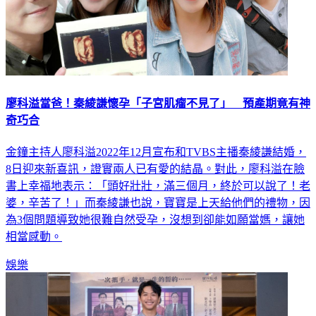
廖科溢當爸！秦綾謙懷孕「子宮肌瘤不見了」 預產期竟有神
奇巧合
金鐘主持人廖科溢2022年12月宣布和TVBS主播秦綾謙結婚，
8日迎來新喜訊，證實兩人已有愛的結晶。對此，廖科溢在臉
書上幸福地表示：「頭好壯壯，滿三個月，終於可以說了！老
婆，辛苦了！」而秦綾謙也說，寶寶是上天給他們的禮物，因
為3個問題導致她很難自然受孕，沒想到卻能如願當媽，讓她
相當感動。
娛樂