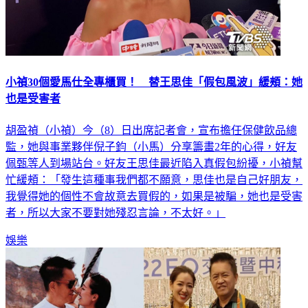
小禎30個愛馬仕全專櫃買！ 替王思佳「假包風波」緩頰：她
也是受害者
胡盈禎（小禎）今（8）日出席記者會，宣布擔任保健飲品總
監，她與事業夥伴倪子鈞（小馬）分享籌畫2年的心得，好友
佩甄等人到場站台。好友王思佳最近陷入真假包紛擾，小禎幫
忙緩頰：「發生這種事我們都不願意，思佳也是自己好朋友，
我覺得她的個性不會故意去買假的，如果是被騙，她也是受害
者，所以大家不要對她殘忍言論，不太好。」
娛樂