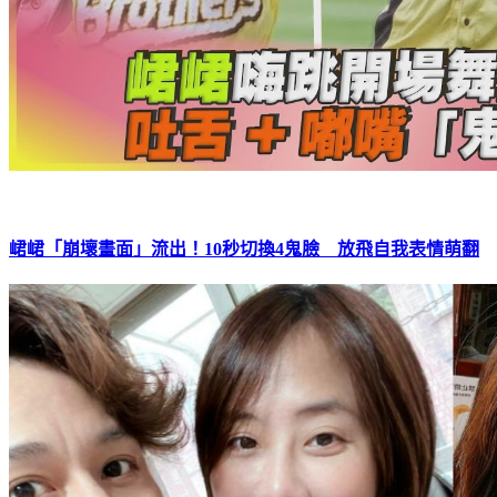
峮峮「崩壞畫面」流出！10秒切換4鬼臉 放飛自我表情萌翻