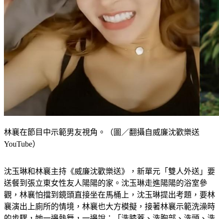
林襄在節目中示範男友視角。（圖／翻攝自威廉沈歡樂送
YouTube）
沈玉琳和林襄主持《威廉沈歡樂送》，新單元「雙人外送」要
送餐到張立東女性友人陽陽的家。沈玉琳走進陽陽的浴室參
觀，林襄怕擋到鏡頭直接坐在馬桶上，沈玉琳提出考題，要林
襄演出上廁所的情境，林襄也大方模擬，接著林襄示範洗澡時
的步驟，她一邊熱舞，一邊說：「洗膝蓋、洗胸部、洗頭、洗