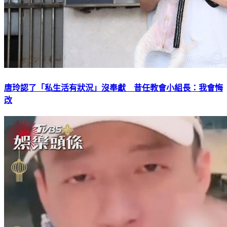
唐玲認了「私生活有狀況」沒奉獻 昔任教會小組長：我會悔
改