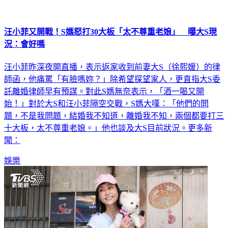
汪小菲又開戰！S媽怒打30大板「太不尊重老娘」 曝大S現
況：會好嗎
汪小菲昨深夜開直播，表示返家收到前妻大S（徐熙媛）的律
師函，他痛罵「有臉嗎妳？」除希望探望家人，更直指大S委
託離婚律師早有預謀。對此S媽無奈表示，「酒一喝又開
始！」對於大S和汪小菲隔空交戰，S媽大嘆：「他們的問
題，不是我問題，結婚我不知道，離婚我不知，兩個都要打三
十大板，太不尊重老娘。」他也談及大S目前狀況。更多新
聞：
娛樂