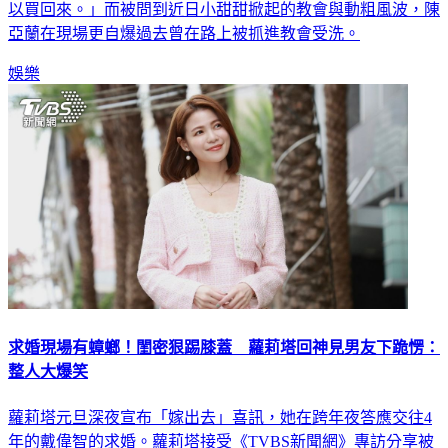
以買回來。」而被問到近日小甜甜掀起的教會與動粗風波，陳
亞蘭在現場更自爆過去曾在路上被抓進教會受洗。
娛樂
求婚現場有蟑螂！閨密狠踢膝蓋 蘿莉塔回神見男友下跪愣：
整人大爆笑
蘿莉塔元旦深夜宣布「嫁出去」喜訊，她在跨年夜答應交往4
年的戴偉智的求婚。蘿莉塔接受《TVBS新聞網》專訪分享被