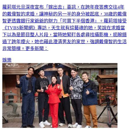
蘿莉塔元旦深夜宣布「嫁出去」喜訊，在跨年夜答應交往4年
的戴偉智的求婚，讓神秘的另一半的身分被起底，38歲的戴偉
智更透露銀行家爺爺的財力「可買下半個香港」。蘿莉塔接受
《TVBS新聞網》專訪，天生就有綜藝魂的她，笑說在求婚當
下以為是節目整人片段，當時她緊盯各處尋找攝影機，扼腕錯
過了跨年煙火，她也藉此澄清男友的家世，強調戴偉智的生活
非常簡樸。更多新聞：
娛樂