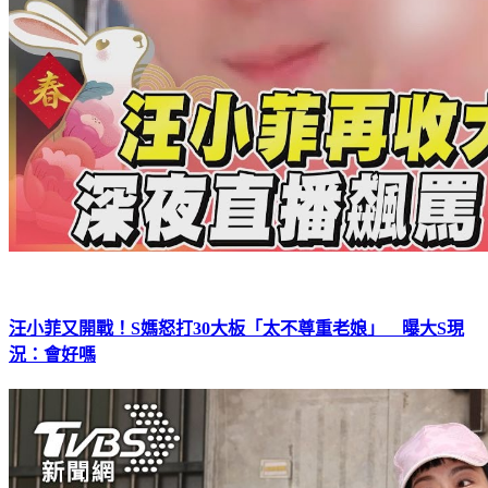
汪小菲又開戰！S媽怒打30大板「太不尊重老娘」 曝大S現
況：會好嗎