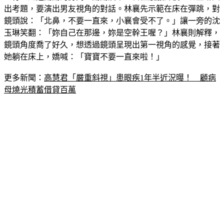
出考題，要演出男友視角的對話。林襄先示範在床在彈跳，對
鏡頭說：「北鼻，不要一直來，小襄會受不了。」讓一旁的沈
玉琳笑翻：「妳自己在那邊，妳是空幹王喔？」林襄則解釋，
鏡頭角度喬了好久，想透過鏡頭呈現出第一視角的感覺，接著
她躺在床上，嬌喊：「寶寶不要一直來啦！」
更多新聞：
高慧君「嚴重斜視」患眼疾1年半近況曝！　顧病
母燒光積蓄借貸百萬