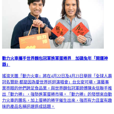
動力火車攜手世界麵包冠軍進軍蛋捲界 加碼兔年「開運神
器」
搖滾天團「動力火車」將在4月22日及4月23日舉辦「全球人壽
冠名贊助 都是因為愛世界巡迴演唱會」台北安可場，演藝事
業亮眼的他們跨足食品業，與世界麵包冠軍師傅陳永信聯手推
出「動力捲」，強勢進軍蛋捲市場。「動力捲」的發想來自動
力火車的團名，加上蛋捲的捲字催生出來，強而有力且富有趣
味的產品名稱迅速造成話題。