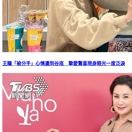
王瞳「被分手」心情盪到谷底 摯愛驚喜現身眼光一度泛淚