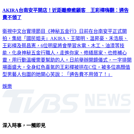
AKIRA台南安平開店！近距離療癒顧客 王彩樺嗨翻：通告
費不領了
衛視中文台實境節目《神秘五金行》日前在台南安平正式開
拍，集結「國民姐夫」AKIRA、王陽明、温昇豪、禾浩辰、
王彩樺及蔡昌憲，6位明星將會學習水電、木工、油漆等技
能，化身神秘五金行職人，走進你家、修繕居家、也修補心
靈，用行動溫暖需要幫助的人。日前舉辦開鏡儀式，一字排開
場面盛大，全身紅色喜氣的王彩樺被拱在C位，被多位高顏值
型男藝人包圍的她開心笑說：「通告費不用領了！」
娛樂
深入時事，一觸即見