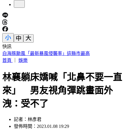
快訊
任天堂財報亮眼！Switch 2銷量暴跌34% 九月調漲售價
首頁
｜
娛樂
林襄躺床嬌喊「北鼻不要一直
來」 男友視角彈跳畫面外
洩：受不了
記者：林彥君
發佈時間：2023.01.08 19:29