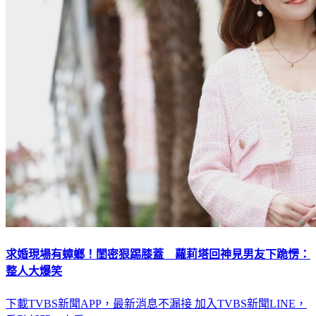
求婚現場有蟑螂！閨密狠踢膝蓋 蘿莉塔回神見男友下跪愣：
整人大爆笑
下載TVBS新聞APP，最新消息不漏接
加入TVBS新聞LINE，