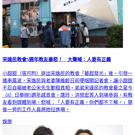
宋達民教會5週年教友暴怒！ 大聲喊：人要有正義
小甜甜（張可昀）退出宋逸民的教會「藝起發光」後，引發一
連串風波，宋逸民與老婆陳維齡日前哽咽開記者會，讓小甜甜
不忍自揭被老公宋先生動粗真相。弟弟宋達民的教會藝之星今
（8）日舉辦5週年感恩會，唐玲、洪榮宏等人到場參與，有教
友看到媒體到場，怒喊：「人要有正義，你們都不了解。」隨
後一旁的工作人員將她拉進場。
娛樂