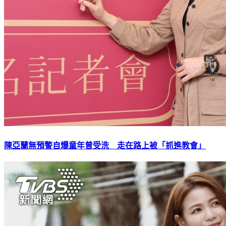
陳亞蘭無預警自爆童年曾受洗 走在路上被「抓進教會」