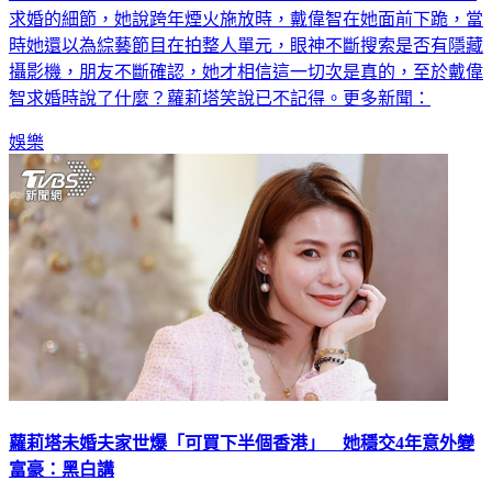
求婚的細節，她說跨年煙火施放時，戴偉智在她面前下跪，當
時她還以為綜藝節目在拍整人單元，眼神不斷搜索是否有隱藏
攝影機，朋友不斷確認，她才相信這一切次是真的，至於戴偉
智求婚時說了什麼？蘿莉塔笑說已不記得。更多新聞：
娛樂
蘿莉塔未婚夫家世爆「可買下半個香港」 她穩交4年意外變
富豪：黑白講