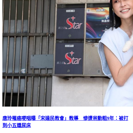
唐玲罹癌哽咽曝「宋達民教會」教導 慘遭爸動粗9年：被打
到小五還尿床