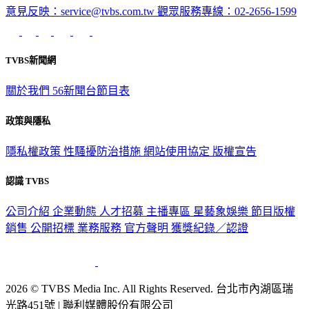
意見反映：service@tvbs.com.tw
觀眾服務專線：02-2656-1599
TVBS新聞網
關於我們
56新聞台節目表
政策與隱私
隱私權政策
性騷擾防治措施
網站使用協定
版權宣告
認識 TVBS
公司介紹
企業動態
人才招募
主播專區
星藝象娛樂
節目版權
銷售
公開招標
業務服務
官方聲明
獲獎紀錄／認證
2026 © TVBS Media Inc. All Rights Reserved. 台北市內湖區瑞
光路451號 | 聯利媒體股份有限公司