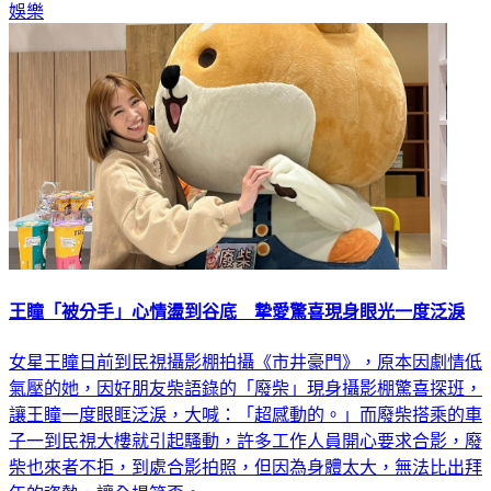
娛樂
王瞳「被分手」心情盪到谷底 摯愛驚喜現身眼光一度泛淚
女星王瞳日前到民視攝影棚拍攝《市井豪門》，原本因劇情低
氣壓的她，因好朋友柴語錄的「廢柴」現身攝影棚驚喜探班，
讓王瞳一度眼眶泛淚，大喊：「超感動的。」而廢柴搭乘的車
子一到民視大樓就引起騷動，許多工作人員開心要求合影，廢
柴也來者不拒，到處合影拍照，但因為身體太大，無法比出拜