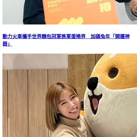
動力火車攜手世界麵包冠軍進軍蛋捲界 加碼兔年「開運神
器」