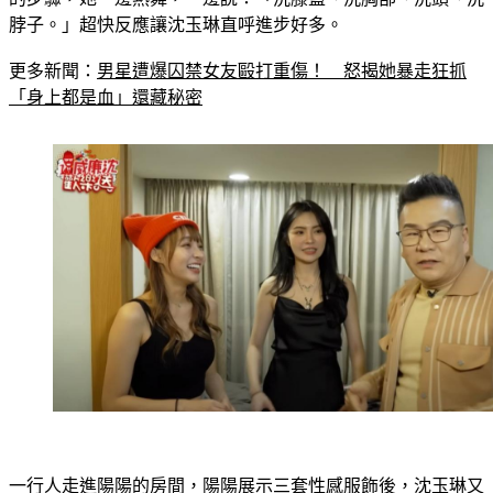
脖子。」超快反應讓沈玉琳直呼進步好多。
更多新聞：
男星遭爆囚禁女友毆打重傷！　怒揭她暴走狂抓
「身上都是血」還藏秘密
一行人走進陽陽的房間，陽陽展示三套性感服飾後，沈玉琳又