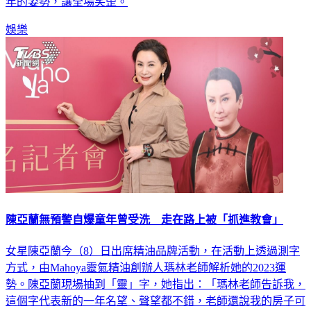
年的姿勢，讓全場笑歪。
娛樂
陳亞蘭無預警自爆童年曾受洗 走在路上被「抓進教會」
女星陳亞蘭今（8）日出席精油品牌活動，在活動上透過測字
方式，由Mahoya靈氣精油創辦人瑪林老師解析她的2023運
勢。陳亞蘭現場抽到「靈」字，她指出：「瑪林老師告訴我，
這個字代表新的一年名望、聲望都不錯，老師還說我的房子可