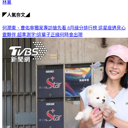
林襄
◤人氣夯文◢
何潤東、曹佑寧獨家專訪搶先看
8月緣分排行榜 這星座遇見心
靈夥伴
超準測字!這輩子正緣何時會出現