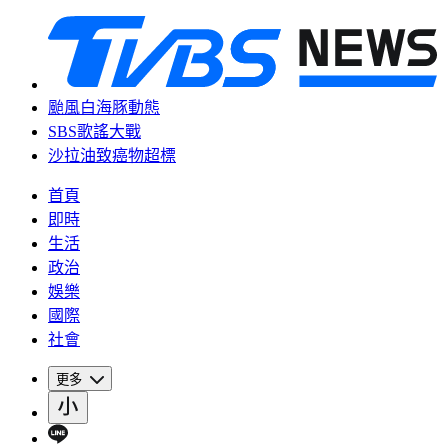
颱風白海豚動態
SBS歌謠大戰
沙拉油致癌物超標
首頁
即時
生活
政治
娛樂
國際
社會
更多