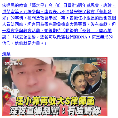
宋達民的教會「藝之星」今（8）日舉辦5週年感恩會，唐玲、
洪榮宏等人到場參與。唐玲表示不清楚宋逸民教會「藝起發
光」的事情，被問及教會奉獻一事，曾擔任小組長的她也就個
人看法回應，坦言因為罹癌需負擔龐大醫藥費，沒有奉獻，但
一樣會參與教會活動，她很期待活動後的「聖餐」，開心地
說：「我去領聖餐，聖餐可以改變我們的DNA，這是無形的
信仰，信仰就是力量。」
娛樂