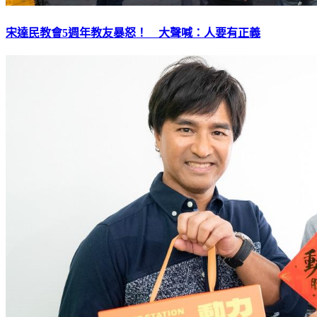
宋達民教會5週年教友暴怒！ 大聲喊：人要有正義