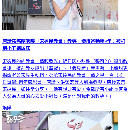
唐玲罹癌哽咽曝「宋達民教會」教導 慘遭爸動粗9年：被打
到小五還尿床
宋逸民的的教會「藝起發光」近日因小甜甜（張可昀）退出教
會後，遭前教友爆出「奉獻」、「假見證」等黑幕，小甜甜更
揭露老公宋先生動粗。弟弟宋達民的教會「藝之星」今（8）
日舉辦5週年感恩會，唐玲、洪榮宏等人到場參與，唐玲表示
宋達民一如往常分享，「他有說要有愛，希望所有小組長有為
人父為人母的心去愛小組員，這是他對我們的教導。」
娛樂