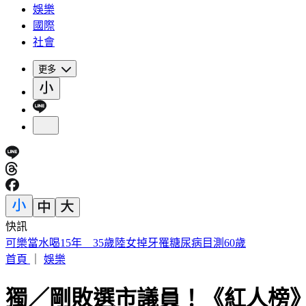
娛樂
國際
社會
更多
快訊
被選上國民法官該怎麼辦? 司法院廣告
首頁
｜
娛樂
獨／剛敗選市議員！《紅人榜