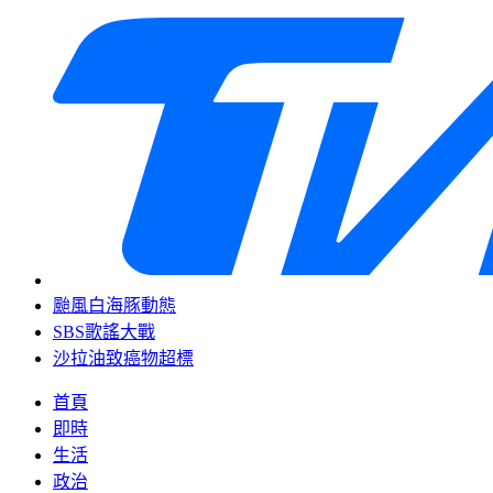
颱風白海豚動態
SBS歌謠大戰
沙拉油致癌物超標
首頁
即時
生活
政治