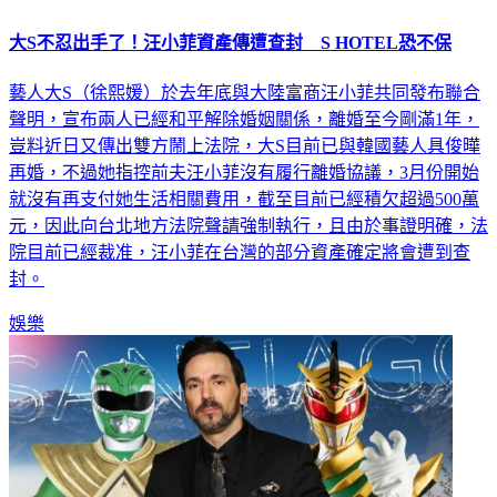
大S不忍出手了！汪小菲資產傳遭查封 S HOTEL恐不保
藝人大S（徐熙媛）於去年底與大陸富商汪小菲共同發布聯合
聲明，宣布兩人已經和平解除婚姻關係，離婚至今剛滿1年，
豈料近日又傳出雙方鬧上法院，大S目前已與韓國藝人具俊曄
再婚，不過她指控前夫汪小菲沒有履行離婚協議，3月份開始
就沒有再支付她生活相關費用，截至目前已經積欠超過500萬
元，因此向台北地方法院聲請強制執行，且由於事證明確，法
院目前已經裁准，汪小菲在台灣的部分資產確定將會遭到查
封。
娛樂