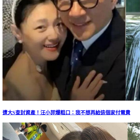
遭大S查封資產！汪小菲爆粗口：我不想再給這個家付電費