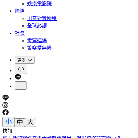
娛樂電影院
國際
川普對等關稅
全球必讀
社會
毒駕連爆
警察愛無限
更多
快訊