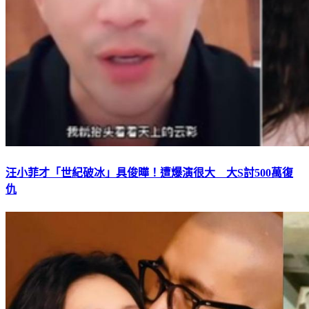
汪小菲才「世紀破冰」具俊曄！遭爆演很大 大S討500萬復
仇