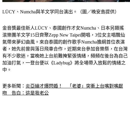
LÜCY、Numcha與羊文学同台演出。（圖／晚安島提供）
金音獎最佳新人LÜCY、泰國創作才女Numcha、日本另類搖
滾樂團羊文学15日齊聚Zepp New Taipei開唱，3位女主唱飄仙
氣帶來夢幻曲風。來自泰國的創作歌手Numcha擔綱首位表演
者，她先前曾與落日飛車合作，近期來台參加音樂祭，在台灣
有不少歌迷，當晚她上台前難掩緊張情緒，頻頻在後台為自己
加油打氣，一登台便以《Ladybug》將全場帶入放鬆的情緒之
中。
更多新聞：
炎亞綸才爆閃婚！　「老婆」突衝上台嘴對嘴獻
吻　告白：這是我老公