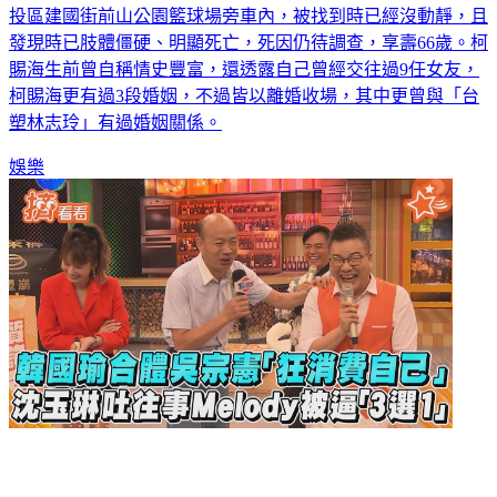
投區建國街前山公園籃球場旁車內，被找到時已經沒動靜，且
發現時已肢體僵硬、明顯死亡，死因仍待調查，享壽66歲。柯
賜海生前曾自稱情史豐富，還透露自己曾經交往過9任女友，
柯賜海更有過3段婚姻，不過皆以離婚收場，其中更曾與「台
塑林志玲」有過婚姻關係。
娛樂