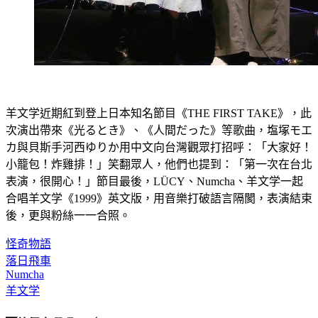
羊文学近期紅到登上日本知名節目《THE FIRST TAKE》，此
次演出帶來《光るとき》、《人間だった》等歌曲，塩塚モエ
カ與貝斯手河西ゆりか用中文向台灣觀眾打招呼：「大家好！
小籠包！炸雞排！」笑翻眾人，他們也提到：「第一次在台北
表演，很開心！」節目最後，LÜCY、Numcha、羊文学一起
合唱羊文学《1999》英文版，用音樂打破語言隔閡，表演結束
後，更與粉絲一一合照。
怪奇物語
落日飛車
Numcha
羊文学