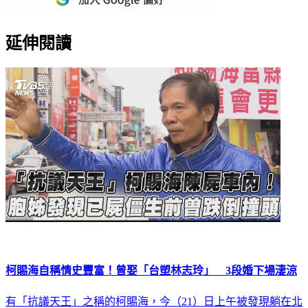
延伸閱讀
柯賜海自稱情史豐富！曾娶「台塑林志玲」 3段婚下場淒涼
有「抗議天王」之稱的柯賜海，今（21）日上午被發現躺在北