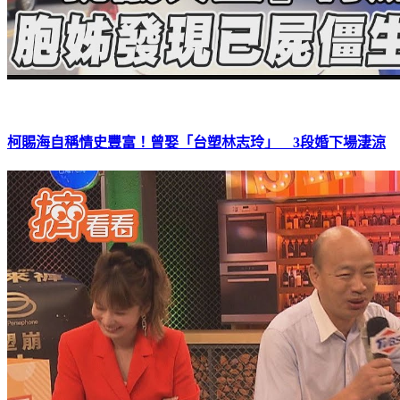
柯賜海自稱情史豐富！曾娶「台塑林志玲」 3段婚下場淒涼