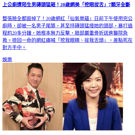
上公廁遭陌生男磚頭猛砸！20歲網美「挖眼拔舌」7顆牙全斷
整張臉全都毀掉了！20歲網紅「仙氣樂蘊」日前下午使用完公
廁時，卻被一名男子尾隨，甚至持磚頭猛捶她的頭部，暴打過
程約20多分鐘，她根本無力反擊，臉部嚴重骨折送進醫院急
救。撿回一命的網紅痛喊「挖我眼睛、拔我舌頭」，差點死在
對方手中。
娛樂