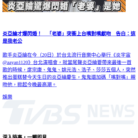
炎亞綸才爆閃婚！ 「老婆」突衝上台嘴對嘴獻吻 告白：這
是我老公
歌手炎亞綸在今（20日）於台北流行音樂中心舉行《炎宇宙
@aayan1120》台北演唱會，就當尾聲炎亞綸要帶來最後一首
歌的時候，庹宗康、鬼鬼、姚元浩、浩子、莎莎五個人，突然
推出蛋糕替今天生日的炎亞綸慶生，鬼鬼還加碼「嘴對嘴」親
吻他，掀起今晚最高潮。
娛樂
深入時事，一觸即見