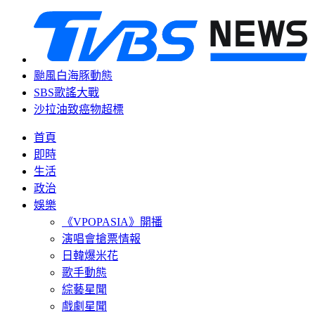
颱風白海豚動態
SBS歌謠大戰
沙拉油致癌物超標
首頁
即時
生活
政治
娛樂
《VPOPASIA》開播
演唱會搶票情報
日韓爆米花
歌手動態
綜藝星聞
戲劇星聞