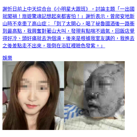
謝忻日前上中天綜合台《小明星大跟班》，討論主題「一出國
就闖禍！旅遊驚魂記想起來都害怕！」謝忻表示，曾爬安地斯
山時不幸患了高山症：「到了太開心，喝了祕魯國酒後一路衝
到最高點，我興奮對著山大叫，發現有點喘不過氣，回飯店覺
得好冷、頭好痛就去泡個澡，後來是根據我室友講的，我進去
之後差點走不出來，我倒在浴缸裡臉色發紫。」
娛樂