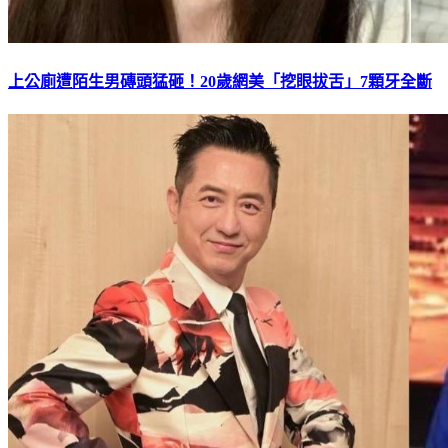
上公廁遭陌生男磚頭猛砸！20歲網美「挖眼拔舌」7顆牙全斷