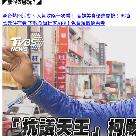
◤放假去哪玩？◢
全台熱門活動、人氣攻略一次看！
高雄美食優惠開搶！再抽
萬元住宿券
下載食尚玩家APP！免費領取優惠券