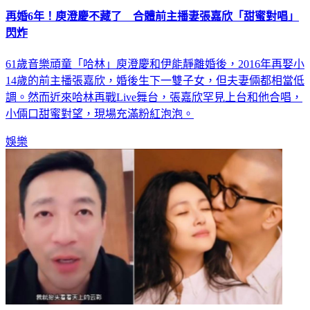
再婚6年！庾澄慶不藏了 合體前主播妻張嘉欣「甜蜜對唱」
閃炸
61歲音樂頑童「哈林」庾澄慶和伊能靜離婚後，2016年再娶小
14歲的前主播張嘉欣，婚後生下一雙子女，但夫妻倆都相當低
調。然而近來哈林再戰Live舞台，張嘉欣罕見上台和他合唱，
小倆口甜蜜對望，現場充滿粉紅泡泡。
娛樂