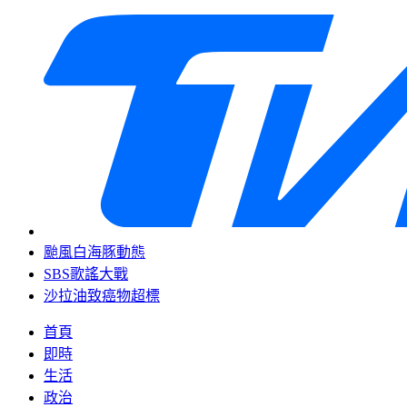
颱風白海豚動態
SBS歌謠大戰
沙拉油致癌物超標
首頁
即時
生活
政治