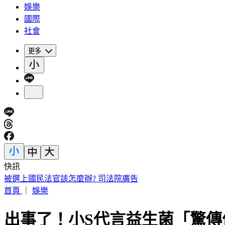
娛樂
國際
社會
更多
快訊
戰車半路噴裝了！漢光演習首日就出包 熱心民眾幫撿回
首頁
｜
娛樂
出事了！小S代言益生菌「驚