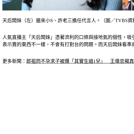
天后闆妹（左）邀來小S、許老三擔任代言人。（圖／TVBS資
人氣直播主「天后闆妹」憑著流利的口條與接地氣的個性，吸
表示賣的東西不一樣，不會有打對台的問題。而天后闆妹看準商
更多新聞：
郎祖筠不孕求子被爆「其實生過1兒」　王偉忠揭