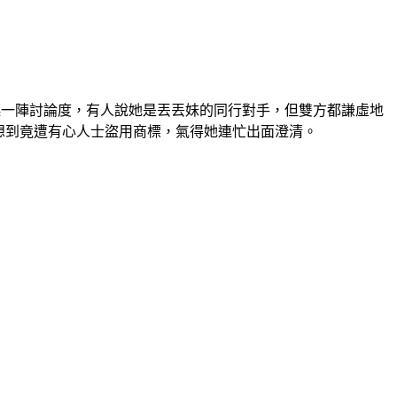
起一陣討論度，有人說她是丟丟妹的同行對手，但雙方都謙虛地
想到竟遭有心人士盜用商標，氣得她連忙出面澄清。