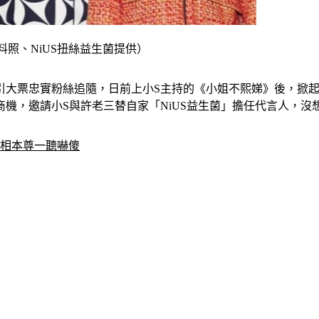
料照、NiUS扭絲益生菌提供）
引大票忠實粉絲追隨，日前上小S主持的《小姐不熙娣》後，掀
機，邀請小S與許老三替自家「NiUS益生菌」擔任代言人，沒
真相本尊一聽嚇傻