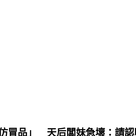
傳仿冒品」 天后闆妹急壞：請認