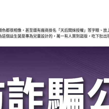
顏色都很相像，甚至還有廠商掛名「天后闆妹授權」等字眼、放
為這個益生菌是專為兒童設計的，萬一有人買到盜版，吃下肚出