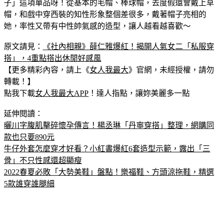
綜觀薛仁雅的各種私服穿搭，會發現～她完完全全離不開「帽
子」這項單品呀！從基本的毛帽、棒球帽，去度假還會戴上草
帽，和戲中穿西裝的知性形象整個差很多，戴著帽子亮相的
她，率性又帶有中性帥氣感的造型，讓人越看越喜歡～
原文請見：
《社內相親》薛仁雅爆紅！揭開人氣女二「私服穿
搭」，4重點搭出休閒好感風
【更多精彩內容，請上《
女人我最大
》官網，未經授權，請勿
轉載！】
點我下載
女人我最大APP
！達人指點，讓妳美麗多一點
延伸閱讀：
曬川字腹肌擊碎懷孕傳言！楊丞琳「丹寧穿搭」整理，網購同
款也只要890元
牛仔外套怎麼穿才好看？小紅書爆紅6套造型示範，露出「三
骨」不只性感還超顯瘦
2022春夏必敗「大勢美鞋」盤點！樂福鞋、方頭涼拖鞋，精選
5款誰穿誰腿細