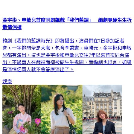
金宇彬、申敏兒首度同劇飆戲「我們藍調」 編劇竟硬生生拆
散情侶檔
韓劇《我們的藍調時光》即將播出，演員們在7日參加記者
會，一字排開全是大咖，包含李秉憲、車勝元、金宇彬和申敏
兒都有演出。這也是金宇彬和申敏兒交往7年以來首次同台演
出，不過兩人在戲裡面卻被硬生生拆開，而編劇也坦言，如果
是演情侶兩人就不會答應演出了。
娛樂