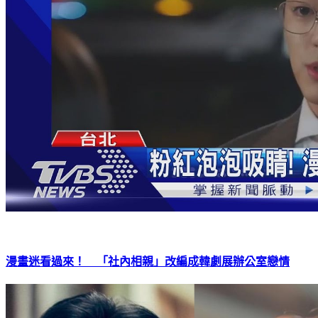
漫畫迷看過來！ 「社內相親」改編成韓劇展辦公室戀情