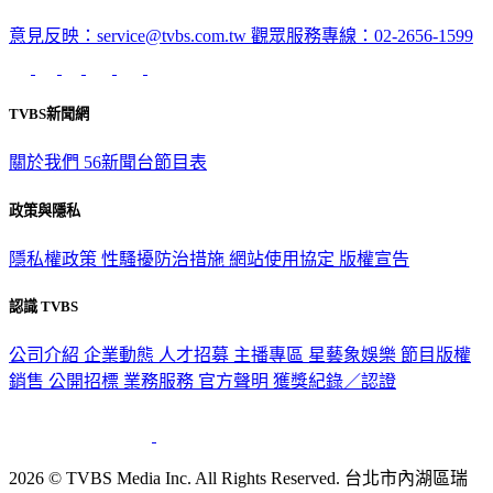
深入時事，一觸即見
意見反映：service@tvbs.com.tw
觀眾服務專線：02-2656-1599
TVBS新聞網
關於我們
56新聞台節目表
政策與隱私
隱私權政策
性騷擾防治措施
網站使用協定
版權宣告
認識 TVBS
公司介紹
企業動態
人才招募
主播專區
星藝象娛樂
節目版權
銷售
公開招標
業務服務
官方聲明
獲獎紀錄／認證