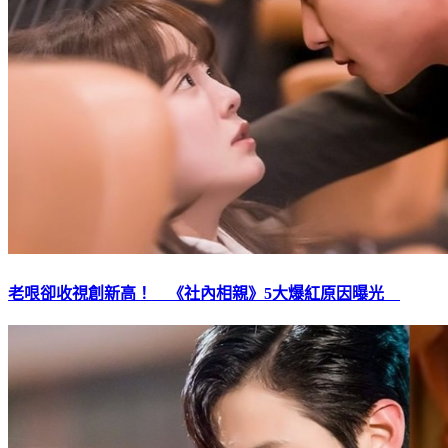
老哏卻收視創新高！ 《社內相親》5大爆紅原因曝光