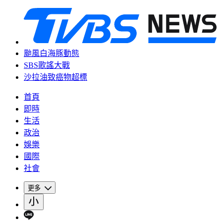
颱風白海豚動態
SBS歌謠大戰
沙拉油致癌物超標
首頁
即時
生活
政治
娛樂
國際
社會
更多