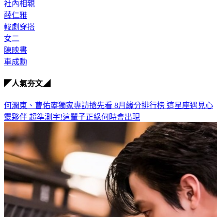
韓劇
社內相親
薛仁雅
韓劇穿搭
女二
陳映書
車成勳
◤人氣夯文◢
何潤東、曹佑寧獨家專訪搶先看
8月緣分排行榜 這星座遇見心
靈夥伴
超準測字!這輩子正緣何時會出現