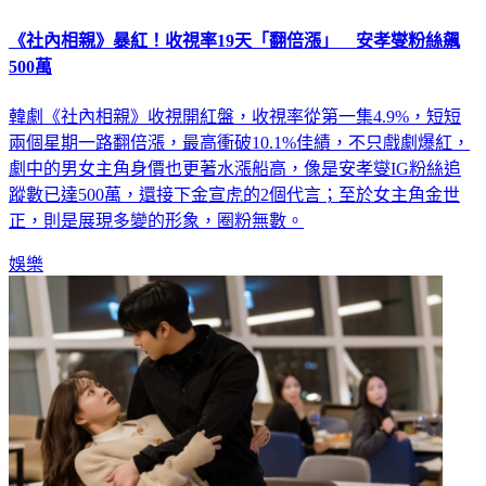
《社內相親》暴紅！收視率19天「翻倍漲」 安孝燮粉絲飆
500萬
韓劇《社內相親》收視開紅盤，收視率從第一集4.9%，短短
兩個星期一路翻倍漲，最高衝破10.1%佳績，不只戲劇爆紅，
劇中的男女主角身價也更著水漲船高，像是安孝燮IG粉絲追
蹤數已達500萬，還接下金宣虎的2個代言；至於女主角金世
正，則是展現多變的形象，圈粉無數。
娛樂