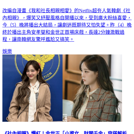
雷／一刀未剪《社內相親》床戰片流出！ 38萬人全看光
改編自漫畫《我和社長相親相愛》的Netflix超夯人氣韓劇《社
內相親》，爆笑又紓壓風格自開播以來，受到廣大粉絲喜愛，
今（5）晚將播出大結局，讓劇迷既期待又怕失望。昨（4）晚
終於播出主角安孝燮和金世正首場床戲，長達2分鐘激戰過
程，讓南韓網友驚呼尷尬又搞笑。
娛樂