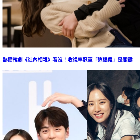
熱播韓劇《社內相親》看沒！收視率冠軍「這橋段」是關鍵