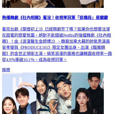
熱播韓劇《社內相親》看沒！收視率冠軍「這橋段」是關鍵
看完台劇《華燈初上3》已經鬧劇荒了嗎？如果你也想要沈浸
在甜蜜的戀愛氛圍，絕對不能錯過Netflix的強檔韓劇《社內相
親》！由《浪漫醫生金師傅2》、韓裔加拿大籍的帥氣男演員
安孝燮與《PRODUCE101》限定女團出身、出演《驅魔麵
館》的金世正領銜主演，搞笑浪漫的風格也讓韓國收視率一路
從4.9％衝破10.1％，成為收視冠軍。
娛樂