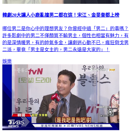
韓劇20大讓人小鹿亂撞男二都在這！宋江、金旻奎都上榜
哪位男二是你心中的理想男友？你曾經中過「男二」的毒嗎？
許多影劇中的男二不僅顏質不輸男主，個性也相當有魅力，有
的是深情暖男，有的帥氣多金，讓劇迷心動不已，瘋狂倒戈男
二派，畢竟「男主是女主的，男二永遠是大家的」！
娛樂