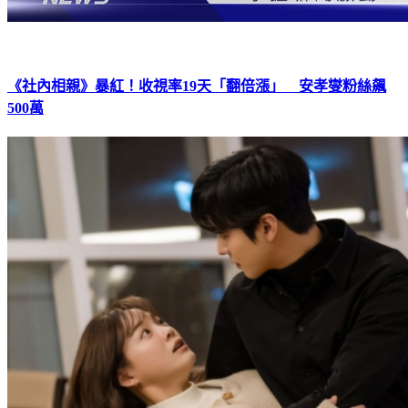
《社內相親》暴紅！收視率19天「翻倍漲」 安孝燮粉絲飆
500萬