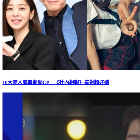
10大高人氣韓劇副CP 《社內相親》這對超好磕