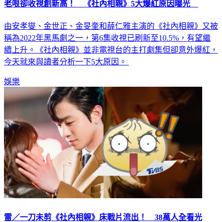
老哏卻收視創新高！ 《社內相親》5大爆紅原因曝光
由安孝燮、金世正、金旻奎和薛仁雅主演的《社內相親》又被
稱為2022年黑馬劇之一，第6集收視已刷新至10.5%，有望繼
續上升。《社內相親》並非電視台的主打劇集但卻意外爆紅，
今天就來與讀者分析一下5大原因。
娛樂