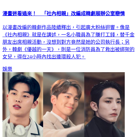
漫畫迷看過來！ 「社內相親」改編成韓劇展辦公室戀情
以漫畫改編的韓劇作品陸續釋出，引起廣大粉絲迴響。像是
《社內相親》就是在講述，一名小職員為了賺打工錢，替千金
朋友出席相親活動，沒想到對方竟然是她的公司執行長；另
外，韓劇《優越的一天》，則是一位消防員為了救出被綁架的
女兒，得在24小時內找出連環殺人犯。
娛樂