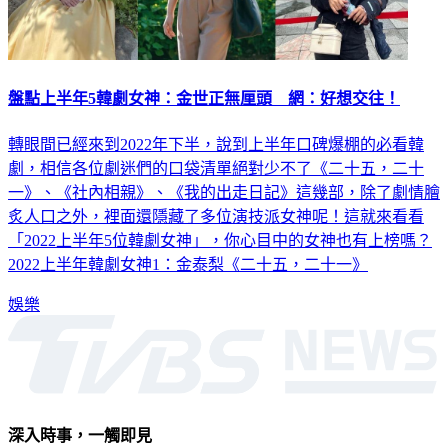
盤點上半年5韓劇女神：金世正無厘頭 網：好想交往！
轉眼間已經來到2022年下半，說到上半年口碑爆棚的必看韓
劇，相信各位劇迷們的口袋清單絕對少不了《二十五，二十
一》、《社內相親》、《我的出走日記》這幾部，除了劇情膾
炙人口之外，裡面還隱藏了多位演技派女神呢！這就來看看
「2022上半年5位韓劇女神」，你心目中的女神也有上榜嗎？
2022上半年韓劇女神1：金泰梨《二十五，二十一》
娛樂