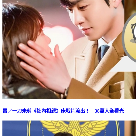
雷／一刀未剪《社內相親》床戰片流出！ 38萬人全看光