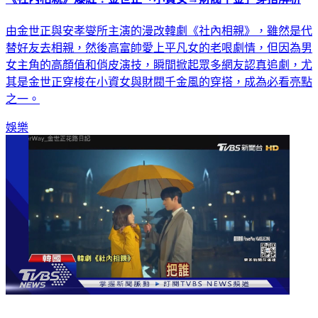
《社內相親》爆紅！金世正「小資女→財閥千金」穿搭解析
由金世正與安孝燮所主演的漫改韓劇《社內相親》，雖然是代
替好友去相親，然後高富帥愛上平凡女的老哏劇情，但因為男
女主角的高顏值和俏皮演技，瞬間掀起眾多網友認真追劇，尤
其是金世正穿梭在小資女與財閥千金風的穿搭，成為必看亮點
之一。
娛樂