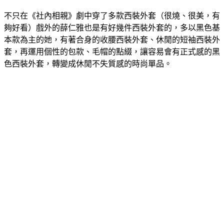
西裝外套是顯瘦單品
不只在《社內相親》劇中穿了多款西裝外套（很燒、很美，有
夠好看）戲外的薛仁雅也是有好幾件西裝外套的，多以黑色基
本款為主的她，有著合身的收腰西裝外套、休閒的短袖西裝外
套，再運用個性的包款、毛帽的點綴，讓容易會有正式感的黑
色西裝外套，轉變成休閒不失質感的時尚單品。