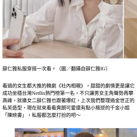
薛仁雅私服穿搭一次看。（圖／翻攝自薛仁雅IG）
看過的女生都大推的韓劇《社內相親》，甜甜的劇情更是讓它
成功坐穩台灣Netflix熱門榜第一名，不只讓男女主角聲勢再攀
高峰，就連女二薛仁雅也跟著爆紅，上次我們整理過金世正的
私芙造型，現在就來看看爽朗可愛還有點小叛逆的千金小姐
「陳映書」，私服都怎麼打扮的吧～