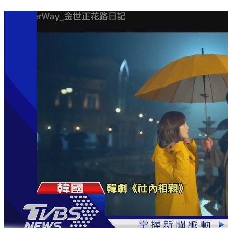
《社內相親》爆紅！金世正「小資女→財閥千金」穿搭解析