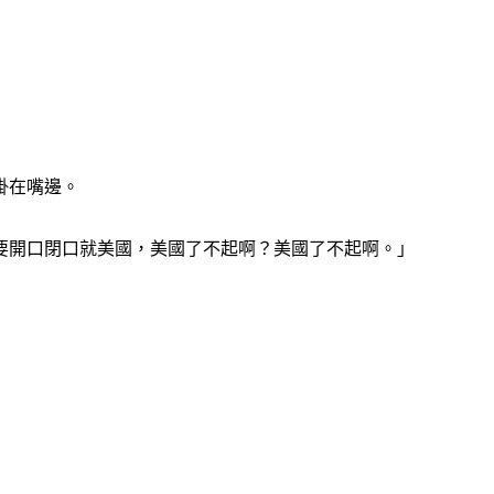
掛在嘴邊。
要開口閉口就美國，美國了不起啊？美國了不起啊。」