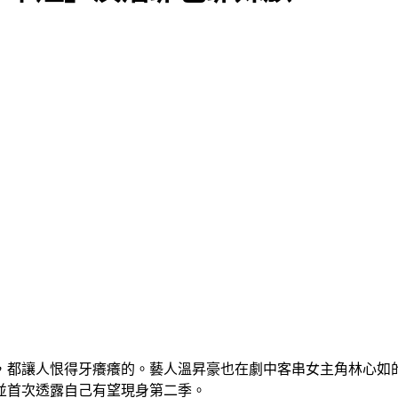
，都讓人恨得牙癢癢的。藝人溫昇豪也在劇中客串女主角林心如
並首次透露自己有望現身第二季。