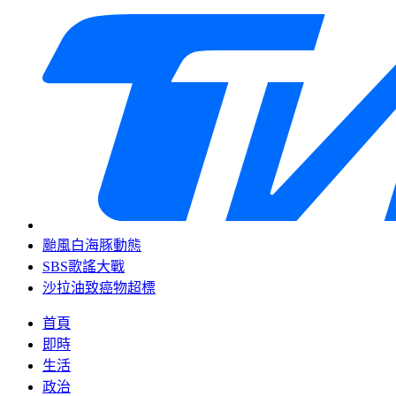
颱風白海豚動態
SBS歌謠大戰
沙拉油致癌物超標
首頁
即時
生活
政治