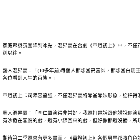
家庭聚餐氛圍降到冰點，溫昇豪在台劇《華燈初上》中，不僅
別以往。
藝人溫昇豪：「(10多年前)每個人都想當高富帥，都想當白
各位看到人生的百態。」
華燈初上卡司陣容堅強，不僅溫昇豪將靠爸靠妹形象，詮釋得
藝人溫昇豪：「李仁哥演得非常好，我還打電話跟他講說你演
有沙發在客廳的戲，還有小綜回來的戲，但好像都還沒播，所
期待第二季還會有更多畫面，《華燈初上》各個男星都將角色