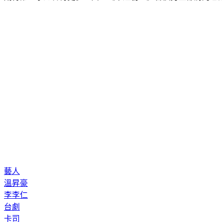
藝人
溫昇豪
李李仁
台劇
卡司