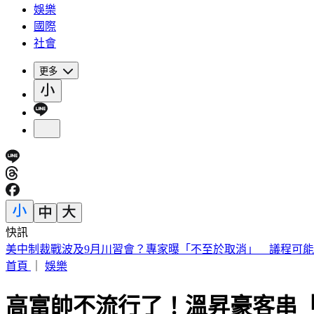
娛樂
國際
社會
更多
快訊
日職／陽岱鋼9/26引退！告別21年職棒生涯 門票開賣時間看
首頁
｜
娛樂
高富帥不流行了！溫昇豪客串