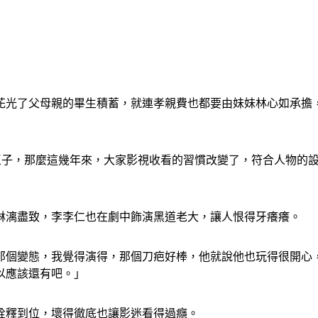
花光了父母親的畢生積蓄，就連孝親費也都要由妹妹林心如承擔
馬王子，那麼這幾年來，大家影視收看的習慣改變了，符合人物的
淋漓盡致，李李仁也在劇中飾演黑道老大，讓人恨得牙癢癢。
那個變態，我覺得演得，那個刀疤好棒，他就說他也玩得很開心
以應該還有吧。」
詮釋到位，壞得徹底也讓影迷看得過癮。