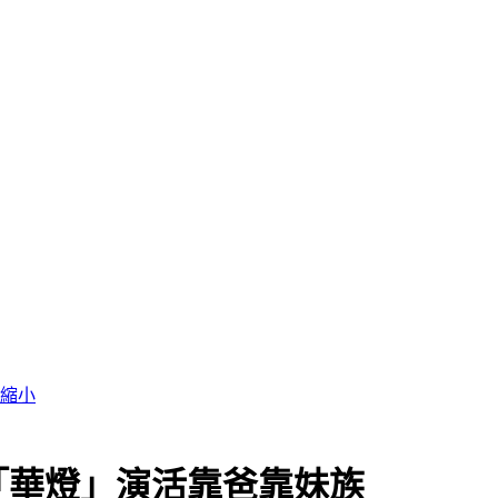
這
「華燈」演活靠爸靠妹族