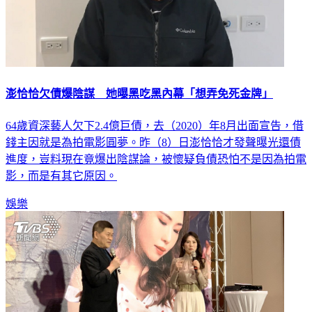
澎恰恰欠債爆陰謀 她曝黑吃黑內幕「想弄免死金牌」
64歲資深藝人欠下2.4億巨債，去（2020）年8月出面宣告，借
錢主因就是為拍電影圓夢。昨（8）日澎恰恰才發聲曝光還債
進度，豈料現在竟爆出陰謀論，被懷疑負債恐怕不是因為拍電
影，而是有其它原因。
娛樂