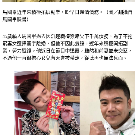
馬國畢近年來積極拓展副業，盼早日還清債務。（圖／翻攝自
馬國畢臉書）
45歲藝人馬國畢過去因沉迷職棒簽賭欠下千萬債務，為了不拖
累妻女選擇簽字離婚，但他不因此氣餒，近年來積極開拓副
業，努力還錢。他近日在節目中透露，雖然和前妻並未交惡，
不過他一直很擔心女兒有天會被帶走，從此再也無法見面。