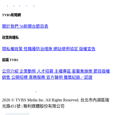
TVBS新聞網
關於我們
56新聞台節目表
政策與隱私
隱私權政策
性騷擾防治措施
網站使用協定
版權宣告
認識 TVBS
公司介紹
企業動態
人才招募
主播專區
星藝象娛樂
節目版權
銷售
公開招標
業務服務
官方聲明
獲獎紀錄／認證
2026 © TVBS Media Inc. All Rights Reserved. 台北市內湖區瑞
光路451號 | 聯利媒體股份有限公司