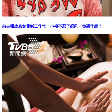
前夫頻放鳥女兒喊工作忙 小禎不忍了怒吼：你憑什麼？