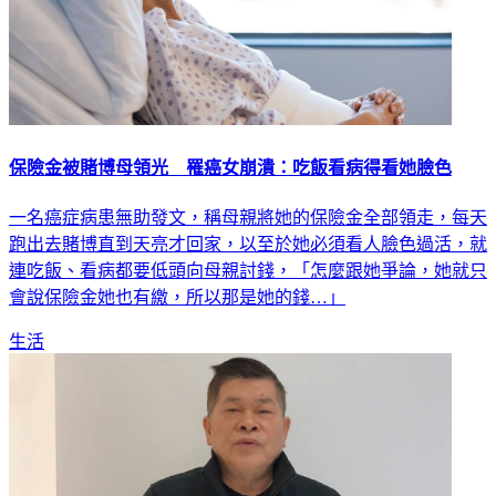
保險金被賭博母領光 罹癌女崩潰：吃飯看病得看她臉色
一名癌症病患無助發文，稱母親將她的保險金全部領走，每天
跑出去賭博直到天亮才回家，以至於她必須看人臉色過活，就
連吃飯、看病都要低頭向母親討錢，「怎麼跟她爭論，她就只
會說保險金她也有繳，所以那是她的錢…」
生活