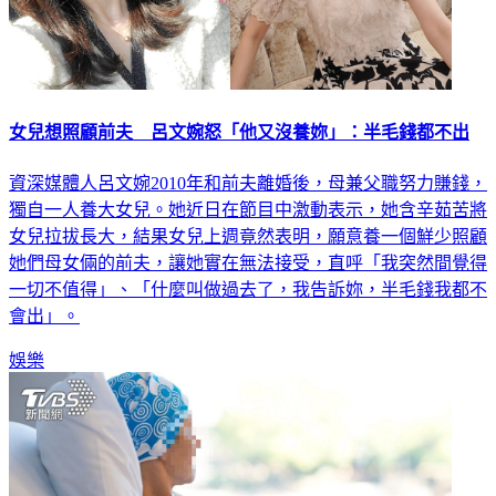
女兒想照顧前夫 呂文婉怒「他又沒養妳」：半毛錢都不出
資深媒體人呂文婉2010年和前夫離婚後，母兼父職努力賺錢，
獨自一人養大女兒。她近日在節目中激動表示，她含辛茹苦將
女兒拉拔長大，結果女兒上週竟然表明，願意養一個鮮少照顧
她們母女倆的前夫，讓她實在無法接受，直呼「我突然間覺得
一切不值得」、「什麼叫做過去了，我告訴妳，半毛錢我都不
會出」。
娛樂