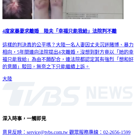
4度家暴妻求離婚 陸夫「幸福只能我給」法院判不離
這樣的判決真的公平嗎？大陸一名人妻因丈夫沉迷賭博、暴力
相向，5年間連向法院提出4次離婚，沒想到對方竟以「她的幸
福只能我給」為由不願配合，連法院都認定其有強烈「想和好
的意願」駁回，無奈之下只能繼續上訴。
大陸
深入時事，一觸即見
意見反映：service@tvbs.com.tw
觀眾服務專線：02-2656-1599