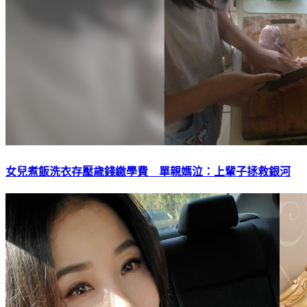
女兒煮飯洗衣存壓歲錢繳學費 單親媽泣：上輩子拯救銀河