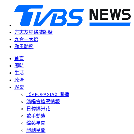
方志友楊銘威離婚
九合一大選
颱風動態
首頁
即時
生活
政治
娛樂
《VPOPASIA》開播
演唱會搶票情報
日韓爆米花
歌手動態
綜藝星聞
戲劇星聞