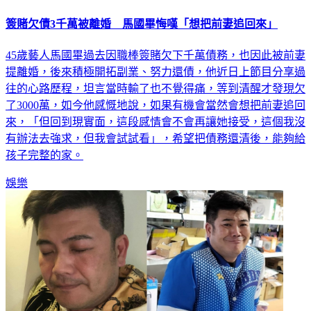
簽賭欠債3千萬被離婚 馬國畢悔嘆「想把前妻追回來」
45歲藝人馬國畢過去因職棒簽賭欠下千萬債務，也因此被前妻
提離婚，後來積極開拓副業、努力還債，他近日上節目分享過
往的心路歷程，坦言當時輸了也不覺得痛，等到清醒才發現欠
了3000萬，如今他感慨地說，如果有機會當然會想把前妻追回
來，「但回到現實面，這段感情會不會再讓她接受，這個我沒
有辦法去強求，但我會試試看」，希望把債務還清後，能夠給
孩子完整的家。
娛樂