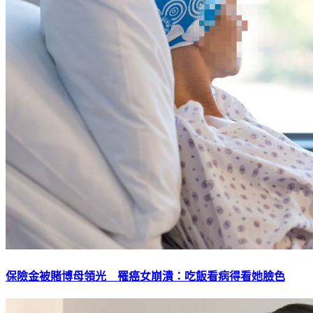
保險金被賭博母領光 罹癌女崩潰：吃飯看病得看她臉色