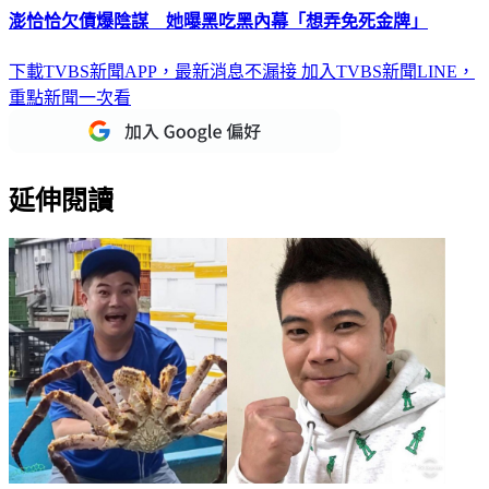
澎恰恰欠債爆陰謀 她曝黑吃黑內幕「想弄免死金牌」
下載TVBS新聞APP，最新消息不漏接
加入TVBS新聞LINE，
重點新聞一次看
延伸閱讀