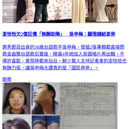
澎恰恰欠2億巨債「無酬助陣」 吳申梅：願借錢給澎爸
選秀節目出身的38歲台語歌手吳申梅，發過2張專輯都直接問
鼎金曲獎台語歌后寶座，睽違4年她加入音圓唱片再出輯，不
僅許富凱、曾莞婷都來站台，鮮少幫人主持記者會的澎恰恰也
無酬力挺，讓吳申梅大讚真的是「國民爸爸」。
娛樂