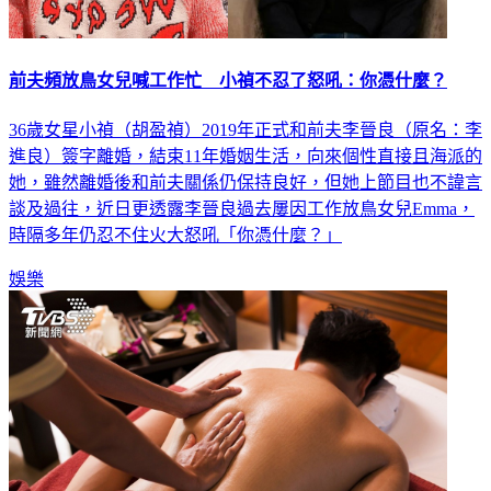
前夫頻放鳥女兒喊工作忙 小禎不忍了怒吼：你憑什麼？
36歲女星小禎（胡盈禎）2019年正式和前夫李晉良（原名：李
進良）簽字離婚，結束11年婚姻生活，向來個性直接且海派的
她，雖然離婚後和前夫關係仍保持良好，但她上節目也不諱言
談及過往，近日更透露李晉良過去屢因工作放鳥女兒Emma，
時隔多年仍忍不住火大怒吼「你憑什麼？」
娛樂