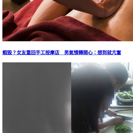
蝦毀？女友重回手工按摩店 男氣憤轉開心：想到就亢奮