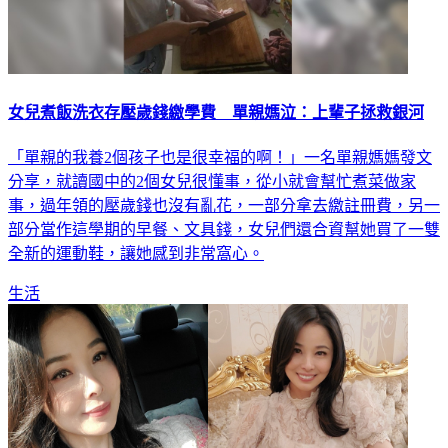
女兒煮飯洗衣存壓歲錢繳學費 單親媽泣：上輩子拯救銀河
「單親的我養2個孩子也是很幸福的啊！」一名單親媽媽發文
分享，就讀國中的2個女兒很懂事，從小就會幫忙煮菜做家
事，過年領的壓歲錢也沒有亂花，一部分拿去繳註冊費，另一
部分當作這學期的早餐、文具錢，女兒們還合資幫她買了一雙
全新的運動鞋，讓她感到非常窩心。
生活