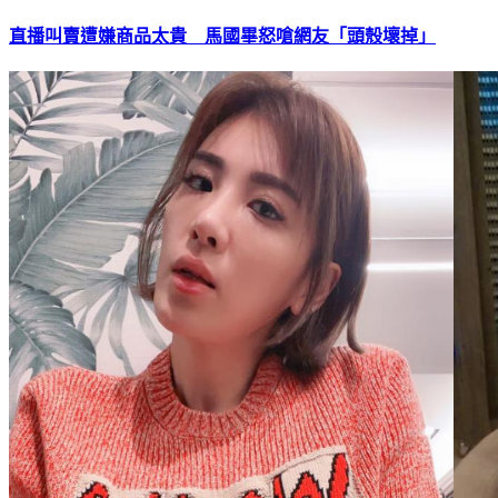
直播叫賣遭嫌商品太貴 馬國畢怒嗆網友「頭殼壞掉」