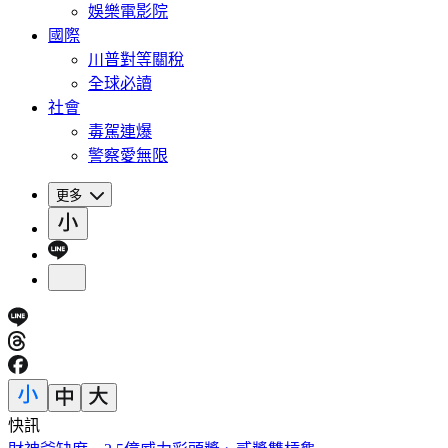
娛樂電影院
國際
川普對等關稅
全球必讀
社會
毒駕連爆
警察愛無限
更多
快訊