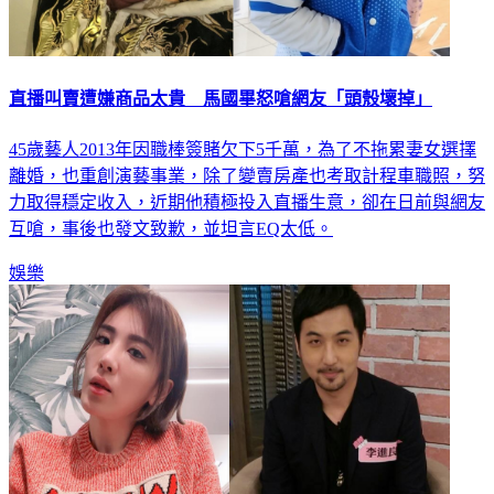
直播叫賣遭嫌商品太貴 馬國畢怒嗆網友「頭殼壞掉」
45歲藝人2013年因職棒簽賭欠下5千萬，為了不拖累妻女選擇
離婚，也重創演藝事業，除了變賣房產也考取計程車職照，努
力取得穩定收入，近期他積極投入直播生意，卻在日前與網友
互嗆，事後也發文致歉，並坦言EQ太低。
娛樂