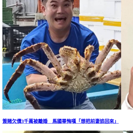
簽賭欠債3千萬被離婚 馬國畢悔嘆「想把前妻追回來」