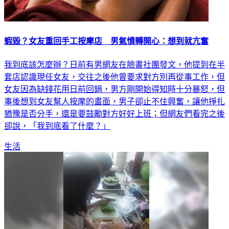
蝦毀？女友重回手工按摩店 男氣憤轉開心：想到就亢奮
我到底該怎麼辦？日前有男網友在臉書社團發文，他提到在半
套店認識現任女友，交往之後他曾要求對方別再從事工作，但
女友因為缺錢花用日前回鍋，男方剛開始得知時十分暴怒，但
事後想到女友幫人按摩的畫面，男子卻止不住興奮，讓他掙扎
猶豫是否分手，還是要鼓勵對方好好上班；但網友們看完之後
卻說，「我到底看了什麼？」
生活