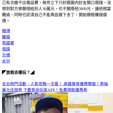
己有次繳不出電話費，無奈之下只好跟圈內好友開口借錢，沒
想到對方寧願借給別人30萬元，也不願借他3000元，讓他相當
難過，同時也認清自己不能再這樣下去了，開始積極賺錢還
債。
賭博
離婚
馬國畢
借錢
欠債
女兒
◤放假去哪玩？◢
全台熱門活動、人氣攻略一次看！
高雄美食優惠開搶！再抽
萬元住宿券
下載食尚玩家APP！免費領取優惠券