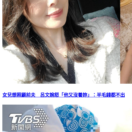
女兒想照顧前夫 呂文婉怒「他又沒養妳」：半毛錢都不出