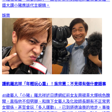
還大讚小豬應該代言蜆精。
娛樂
護航羅志祥「年輕玩心重」！吳宗憲：不見得有做什麼錯事
40歲藝人「小豬」羅志祥近日遭網紅前女友周揚青大爆桃色醜
聞，直指他不但劈腿、和旗下女藝人及化妝師長期有不正常男
女關係，甚至會玩「多人運動」，已到道德淪喪的地步。事後