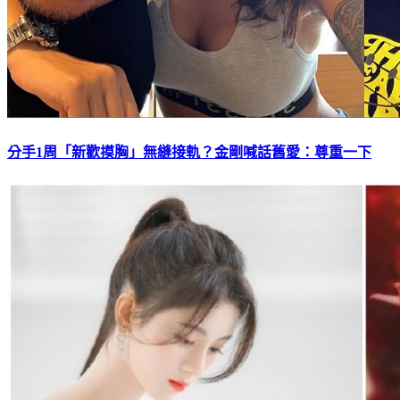
分手1周「新歡摸胸」無縫接軌？金剛喊話舊愛：尊重一下