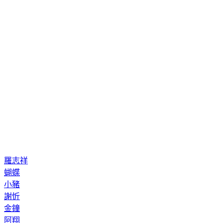
羅志祥
蝴蝶
小豬
謝忻
金鐘
阿翔