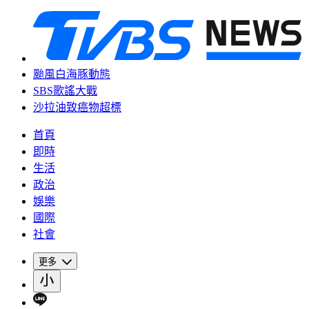
颱風白海豚動態
SBS歌謠大戰
沙拉油致癌物超標
首頁
即時
生活
政治
娛樂
國際
社會
更多