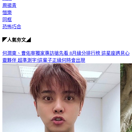
周揚青
愷樂
同框
恐怖巧合
◤人氣夯文◢
何潤東、曹佑寧獨家專訪搶先看
8月緣分排行榜 這星座遇見心
靈夥伴
超準測字!這輩子正緣何時會出現