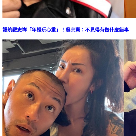
護航羅志祥「年輕玩心重」！吳宗憲：不見得有做什麼錯事