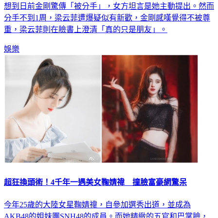
想到日前金剛驚傳「被分手」，女方坦言是她主動提出。然而
分手不到1周，梁云菲遭爆疑似有新歡，金剛感嘆覺得不被尊
重，梁云菲則在臉書上澄清「真的只是朋友」。
娛樂
超狂換頭術！4千年一遇美女鞠婧禕 撞臉富豪網驚呆
今年25歲的大陸女星鞠婧禕，自參加選秀出道，並成為
AKB48的姐妹團SNH48的成員。而她精緻的五官和巴掌臉，