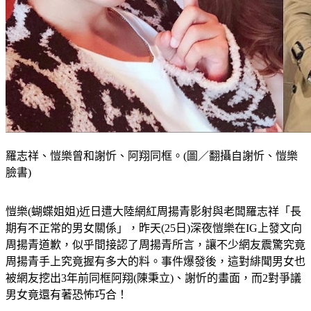
羅志祥、愷樂曾和謝忻、阿翔同框。(圖／翻攝自謝忻、愷樂
臉書)
愷樂(蝴蝶姐姐)近日遭大陸網紅周揚青影射與老闆羅志祥「長
期有不正常的男女關係」，昨天(25日)深夜愷樂在IG上發文向
周揚青道歉，似乎間接認了周揚青所言，讓不少網友震驚究竟
周揚青手上究竟握有多大的料。事件爆發後，這對緋聞男女也
被網友挖出3年前同框阿翔(陳秉立)、謝忻的畫面，而2對爭議
男女竟還有著恐怖巧合！