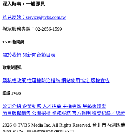
深入時事，一觸即見
意見反映：service@tvbs.com.tw
觀眾服務專線：02-2656-1599
TVBS新聞網
關於我們
56新聞台節目表
政策與隱私
隱私權政策
性騷擾防治措施
網站使用協定
版權宣告
認識 TVBS
公司介紹
企業動態
人才招募
主播專區
星藝象娛樂
節目版權銷售
公開招標
業務服務
官方聲明
獲獎紀錄／認證
2026 © TVBS Media Inc. All Rights Reserved. 台北市內湖區瑞