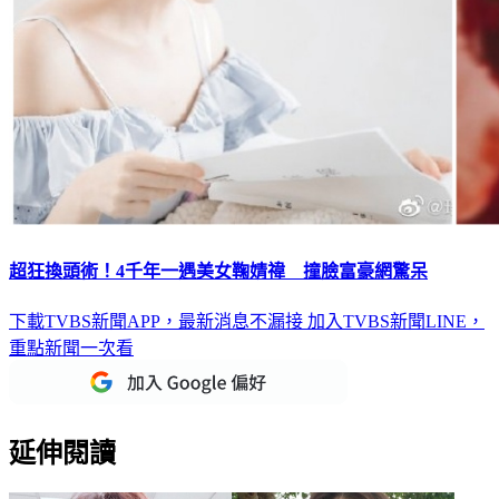
超狂換頭術！4千年一遇美女鞠婧禕 撞臉富豪網驚呆
下載TVBS新聞APP，最新消息不漏接
加入TVBS新聞LINE，
重點新聞一次看
延伸閱讀