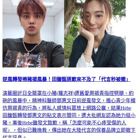
逆風轉發捲豬揚風暴！田馥甄道歉來不及了「代言秒被撤」
演藝圈近日全籠罩在小豬(羅志祥)遭舊愛周揚青指控劈腿、約
砲的風暴中，精神科醫師鄧惠文日前逆風發文，擔心青少年模
仿周揚青的行為，將私人感情糾葛放上網路公審，結果Hebe
田馥甄轉發鄧惠文的貼文表示贊同，遭大批網友認為她力挺小
豬。事後Hebe雖發文致歉，稱「怎麼可能不心疼受傷的人
呢」，但似已難挽救，傳出她在大陸代言的保養品牌立即撤下
代言訊息。