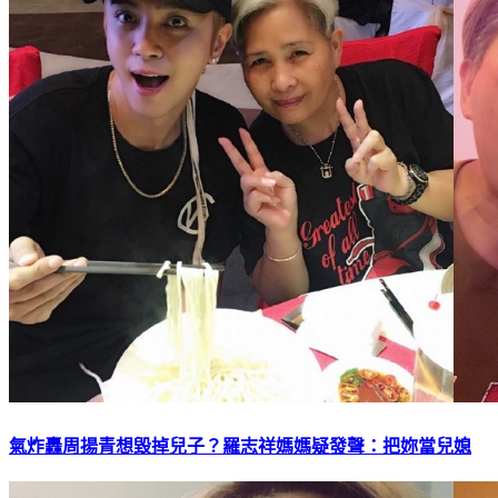
氣炸轟周揚青想毀掉兒子？羅志祥媽媽疑發聲：把妳當兒媳