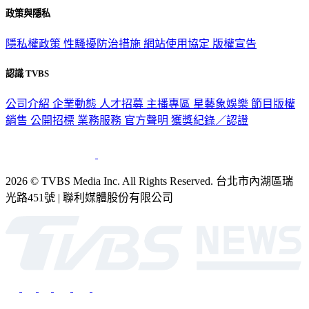
政策與隱私
隱私權政策
性騷擾防治措施
網站使用協定
版權宣告
認識 TVBS
公司介紹
企業動態
人才招募
主播專區
星藝象娛樂
節目版權
銷售
公開招標
業務服務
官方聲明
獲獎紀錄／認證
2026 © TVBS Media Inc. All Rights Reserved. 台北市內湖區瑞
光路451號 | 聯利媒體股份有限公司