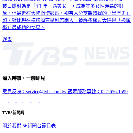
被日媒封為是「4千年一遇美女」，成為許多女性羨慕的對
象。但最近在大陸微博網站，卻有人分享鞠婧禕的「黑歷史」
照，對比現在模樣簡直是判若兩人，被許多網友大呼是「換頭
術」最成功的女星。
娛樂
深入時事，一觸即見
意見反映：service@tvbs.com.tw
觀眾服務專線：02-2656-1599
TVBS新聞網
關於我們
56新聞台節目表