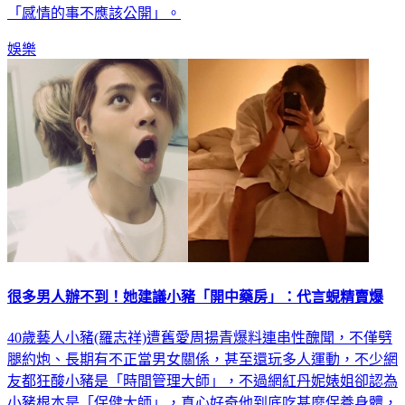
「感情的事不應該公開」。
娛樂
很多男人辦不到！她建議小豬「開中藥房」：代言蜆精賣爆
40歲藝人小豬(羅志祥)遭舊愛周揚青爆料連串性醜聞，不僅劈
腿約炮、長期有不正當男女關係，甚至還玩多人運動，不少網
友都狂酸小豬是「時間管理大師」，不過網紅丹妮婊姐卻認為
小豬根本是「保健大師」，真心好奇他到底吃甚麼保養身體，