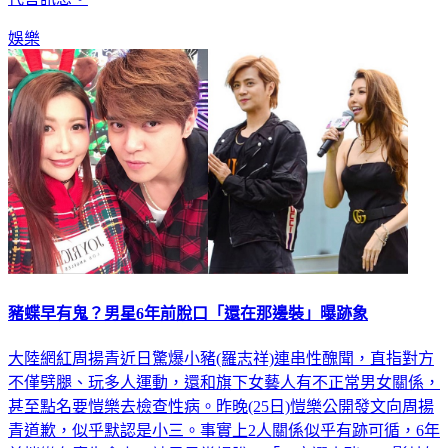
娛樂
豬蝶早有鬼？男星6年前脫口「還在那邊裝」曝跡象
大陸網紅周揚青近日驚爆小豬(羅志祥)連串性醜聞，直指對方
不僅劈腿、玩多人運動，還和旗下女藝人有不正常男女關係，
甚至點名要愷樂去檢查性病。昨晚(25日)愷樂公開發文向周揚
青道歉，似乎默認是小三。事實上2人關係似乎有跡可循，6年