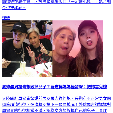
前愷樂在慶生會上，被男星當場脫口「一定選小豬」，影片如
今也被起底。
娛樂
氣炸轟周揚青想毀掉兒子？羅志祥媽媽疑發聲：把妳當兒媳
大陸網紅周揚青驚爆前男友羅志祥約炮、長期有不正常男女關
係等超渣行徑，在演藝圈投下一顆震撼彈！外傳羅志祥媽媽對
周揚青的行徑相當不滿，認為女方想毀掉自己的兒子，直呼