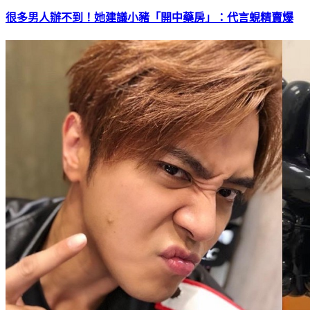
很多男人辦不到！她建議小豬「開中藥房」：代言蜆精賣爆