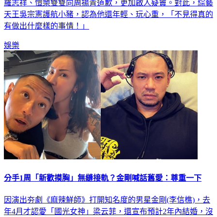
羅志祥、愷樂雙雙向周揚青道歉，更加啟人疑竇。對此，綜藝
天王吳宗憲護航小豬，認為他還年輕、玩心重，「不見得真的
有做出什麼樣的事情！」
娛樂
分手1周「新歡摸胸」無縫接軌？金剛喊話舊愛：尊重一下
因演出夯劇《麻辣鮮師》打開知名度的男星金剛(李信樵)，去
年4月才認愛「國光女神」梁云菲，還宣布預計2年內結婚，沒