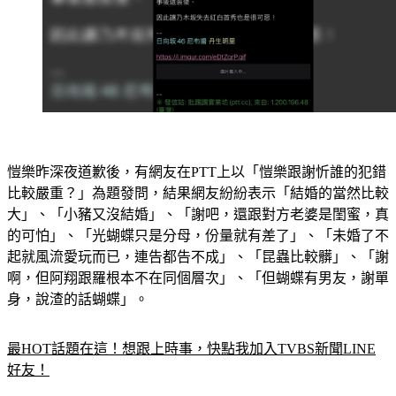
愷樂昨深夜道歉後，有網友在PTT上以「愷樂跟謝忻誰的犯錯
比較嚴重？」為題發問，結果網友紛紛表示「結婚的當然比較
大」、「小豬又沒結婚」、「謝吧，還跟對方老婆是閨蜜，真
的可怕」、「光蝴蝶只是分母，份量就有差了」、「未婚了不
起就風流愛玩而已，連告都告不成」、「昆蟲比較髒」、「謝
啊，但阿翔跟羅根本不在同個層次」、「但蝴蝶有男友，謝單
身，說渣的話蝴蝶」。
最HOT話題在這！想跟上時事，快點我加入TVBS新聞LINE
好友！