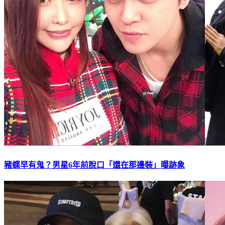
豬蝶早有鬼？男星6年前脫口「還在那邊裝」曝跡象