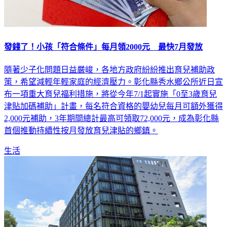
發錢了！小孩「符合條件」每月領2000元 最快7月發放
隨著少子化問題日益嚴峻，各地方政府紛紛推出育兒補助政
策，希望減輕年輕家庭的經濟壓力。彰化縣秀水鄉公所近日宣
布一項重大育兒福利措施，將從今年7/1起實施「0至3歲育兒
津貼加碼補助」計畫，每名符合資格的嬰幼兒每月可額外獲得
2,000元補助，3年期間總計最高可領取72,000元，成為彰化縣
首個推動持續性按月發放育兒津貼的鄉鎮。
生活