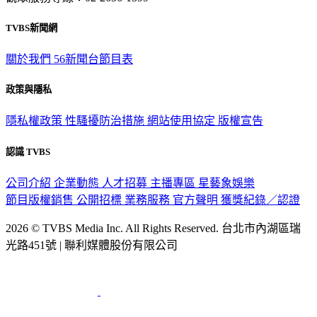
觀眾服務專線：02-2656-1599
TVBS新聞網
關於我們
56新聞台節目表
政策與隱私
隱私權政策
性騷擾防治措施
網站使用協定
版權宣告
認識 TVBS
公司介紹
企業動態
人才招募
主播專區
星藝象娛樂
節目版權銷售
公開招標
業務服務
官方聲明
獲獎紀錄／認證
2026 © TVBS Media Inc. All Rights Reserved. 台北市內湖區瑞
光路451號 | 聯利媒體股份有限公司