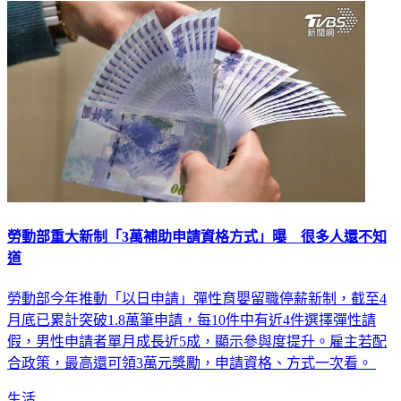
社會
勞動部重大新制「3萬補助申請資格方式」曝 很多人還不知
道
勞動部今年推動「以日申請」彈性育嬰留職停薪新制，截至4
月底已累計突破1.8萬筆申請，每10件中有近4件選擇彈性請
假，男性申請者單月成長近5成，顯示參與度提升。雇主若配
合政策，最高還可領3萬元獎勵，申請資格、方式一次看。