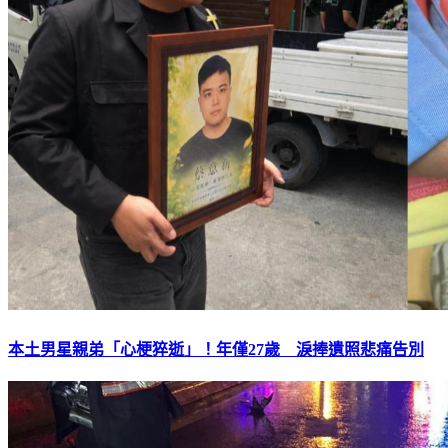
本土男星親弟「心梗猝逝」！年僅27歲 淚捧遺照悲痛告別