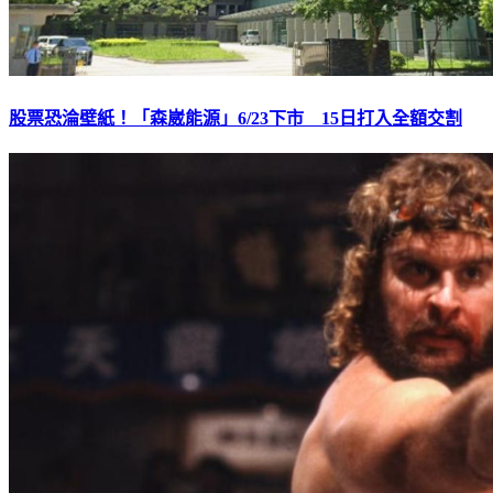
股票恐淪壁紙！「森崴能源」6/23下市 15日打入全額交割