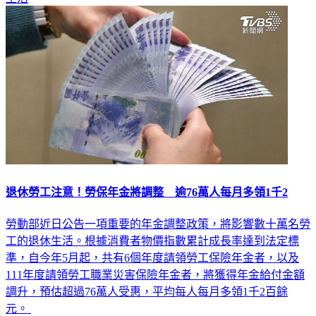
生活
退休勞工注意！勞保年金將調整 逾76萬人每月多領1千2
勞動部近日公告一項重要的年金調整政策，將影響數十萬名勞
工的退休生活。根據消費者物價指數累計成長率達到法定標
準，自今年5月起，共有6個年度請領勞工保險年金者，以及
111年度請領勞工職業災害保險年金者，將獲得年金給付金額
調升，預估超過76萬人受惠，平均每人每月多領1千2百餘