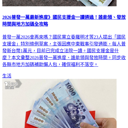
2026普發一萬最新進度》國民支援金一讀通過！誰能領、發放
時間與地方加碼全攻略
普發一萬2026會再來嗎？國民黨立委羅明才等23人提出「國民
支援金」特別條例草案，主張因應中東戰事引發通膨，每人普
發新台幣1萬元，目前已完成立法院一讀。國民支援金是什
麼？本文彙整2026普發一萬進度、誰能領與發放時間。同步收
各縣市地方加碼補助懶人包，確保福利不落空。
生活