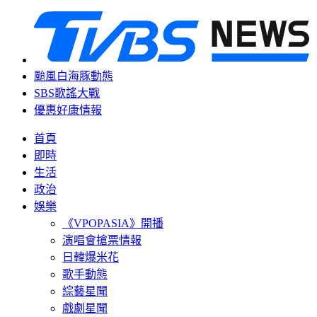
颱風白海豚動態
SBS歌謠大戰
優惠好康情報
首頁
即時
生活
政治
娛樂
《VPOPASIA》開播
演唱會搶票情報
日韓爆米花
歌手動態
綜藝星聞
戲劇星聞