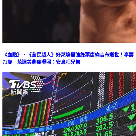
《血點》、《全民超人》好萊塢最強綠葉唐納吉布逝世！享壽
71歲 范達美悲痛曬照：安息吧兄弟