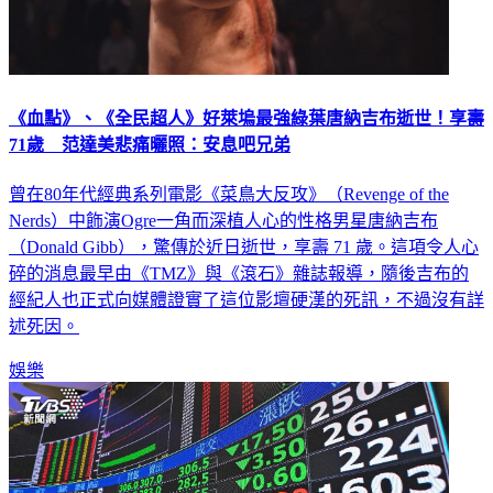
《血點》、《全民超人》好萊塢最強綠葉唐納吉布逝世！享壽
71歲 范達美悲痛曬照：安息吧兄弟
曾在80年代經典系列電影《菜鳥大反攻》（Revenge of the
Nerds）中飾演Ogre一角而深植人心的性格男星唐納吉布
（Donald Gibb），驚傳於近日逝世，享壽 71 歲。這項令人心
碎的消息最早由《TMZ》與《滾石》雜誌報導，隨後吉布的
經紀人也正式向媒體證實了這位影壇硬漢的死訊，不過沒有詳
述死因。
娛樂