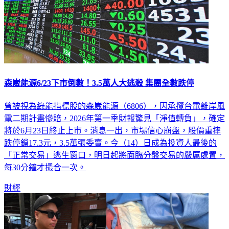
森崴能源6/23下市倒數！3.5萬人大逃殺 集團全數跌停
曾被視為綠能指標股的森崴能源（6806），因承攬台電離岸風
電二期計畫慘賠，2026年第一季財報驚見「淨值轉負」，確定
將於6月23日終止上市。消息一出，市場信心崩盤，股價重摔
跌停鎖17.3元，3.5萬張委賣。今（14）日成為投資人最後的
「正常交易」逃生窗口，明日起將面臨分盤交易的嚴厲處置，
每30分鐘才撮合一次。
財經