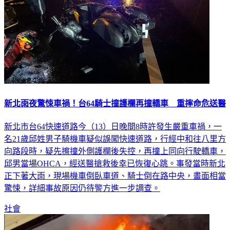
新北雨夜驚悚車禍！台64騎士撞護欄再撞轎車 重摔命危送醫
新北市台64快速道路今（13）日晚間8時許發生嚴重車禍，一
名21歲邱姓男子騎機車疑似誤闖快速道路，行經中和往八里方
向路段時，疑先擦撞外側護欄後失控，再撞上同向行駛轎車，
邱男當場OHCA，經送醫搶救後幸已恢復心跳。事發當時新北
正下著大雨，現場機車倒臥車道、騎士倒在路中央，畫面相當
驚悚，詳細事故原因仍待警方進一步調查。
社會