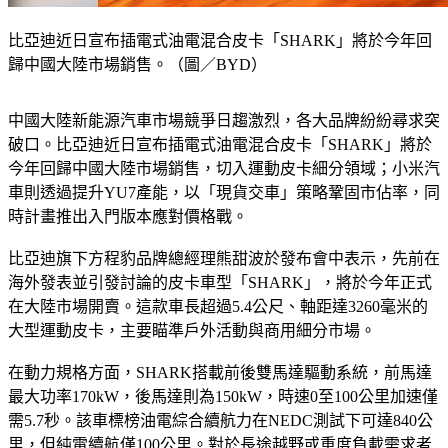
比亞迪近日宣布插電式油電混合皮卡「SHARK」將於今年回
歸中國大陸市場銷售。（圖／BYD）
中國大陸新能源汽車市場競爭日趨激烈，各大品牌紛紛尋求突
破口。比亞迪近日宣布插電式油電混合皮卡「SHARK」將於
今年回歸中國大陸市場銷售，切入運動皮卡細分領域；小米汽
車則透過提升YU7產能，以「現貨交車」策略鞏固市佔率，同
時計畫推出入門版本應對價格戰。
比亞迪旗下方程豹品牌總經理熊甜波於發布會中表示，先前在
海外發表並引發討論的皮卡車型「SHARK」，將於今年正式
在大陸市場開賣。這款車長超過5.4公尺、軸距達3260毫米的
大型運動皮卡，主要瞄準戶外活動與商用細分市場。
在動力規格方面，SHARK搭載前後雙馬達驅動系統，前馬達
最大功率170kW，後馬達則為150kW，時速0至100公里加速僅
需5.7秒。該車標榜油電綜合續航力在NEDC測試下可達840公