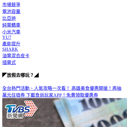
市場競爭
電池容量
比亞迪
純電轎車
小米汽車
YU7
產能提升
SHARK
油電混合皮卡
插電式
◤放假去哪玩？◢
全台熱門活動、人氣攻略一次看！
高雄美食優惠開搶！再抽
萬元住宿券
下載食尚玩家APP！免費領取優惠券