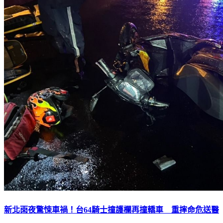
新北雨夜驚悚車禍！台64騎士撞護欄再撞轎車 重摔命危送醫