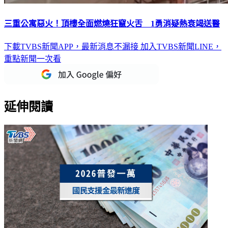
三重公寓惡火！頂樓全面燃燒狂竄火舌 1勇消疑熱衰竭送醫
下載TVBS新聞APP，最新消息不漏接
加入TVBS新聞LINE，
重點新聞一次看
延伸閱讀