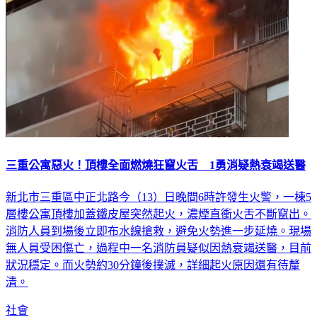
三重公寓惡火！頂樓全面燃燒狂竄火舌 1勇消疑熱衰竭送醫
新北市三重區中正北路今（13）日晚間6時許發生火警，一棟5
層樓公寓頂樓加蓋鐵皮屋突然起火，濃煙直衝火舌不斷竄出。
消防人員到場後立即布水線搶救，避免火勢進一步延燒。現場
無人員受困傷亡，過程中一名消防員疑似因熱衰竭送醫，目前
狀況穩定。而火勢約30分鐘後撲滅，詳細起火原因還有待釐
清。