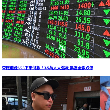
森崴能源6/23下市倒數！3.5萬人大逃殺 集團全數跌停