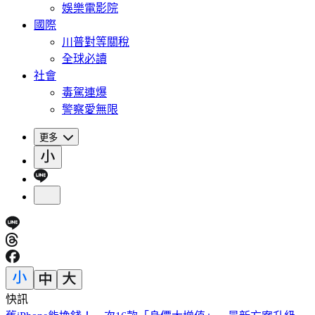
娛樂電影院
國際
川普對等關稅
全球必讀
社會
毒駕連爆
警察愛無限
更多
快訊