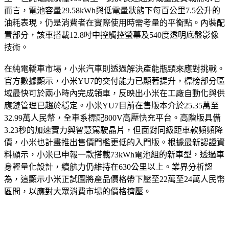
里，但純電續航僅100公里。對於長途越野或重度負載需求者
而言，電池容量29.58kWh與低電量狀態下每百公里7.5公升的
油耗表現，仍是消費者在實際使用時需考量的平衡點。內裝配
置部分，該車搭載12.8吋中控觸控螢幕及540度透明底盤影像
技術。
在純電轎車市場，小米汽車則透過解決產能瓶頸來應對挑戰。
官方數據顯示，小米YU7的交付能力已顯著提升，標榜部分區
域最快可於兩小時內完成領車，反映出小米在工廠自動化與供
應鏈管理已趨於穩定。小米YU7目前在售版本介於25.35萬至
32.99萬人民幣，全車系標配800V高壓快充平台。高階版具備
3.23秒的加速實力與智慧駕駛晶片，但面對同級距車款頻頻降
價，小米也計畫推出售價門檻更低的入門版。根據最新認證資
料顯示，小米已申報一款搭載73kWh電池組的新車型，透過車
身輕量化設計，續航力仍維持在630公里以上。業界分析認
為，這顯示小米正試圖將產品價格帶下壓至22萬至24萬人民幣
區間，以應對大眾消費市場的價格擠壓。