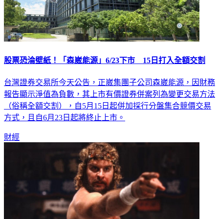
股票恐淪壁紙！「森崴能源」6/23下市 15日打入全額交割
台灣證券交易所今天公告，正崴集團子公司森崴能源，因財務
報告顯示淨值為負數，其上市有價證券併案列為變更交易方法
（俗稱全額交割），自5月15日起併加採行分盤集合競價交易
方式，且自6月23日起將終止上市。
財經