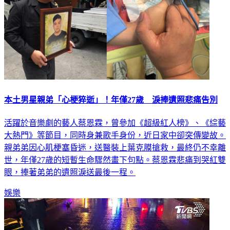
本土男星親弟「心梗猝逝」！年僅27歲 淚捧遺照悲痛告別
活躍於音樂劇的藝人蔡恩霖，曾參加《超級紅人榜》、《綜藝
大熱門》等節目，同時身兼歌手身份，近日家中卻突傳變故。
親弟弟因心肌梗塞昏迷，送醫裝上葉克膜搶救，最終仍不幸離
世，年僅27歲的短暫生命驟然畫下句點。蔡恩霖悲痛到哭紅雙
眼，捧著弟弟的遺照淚送最後一程。
娛樂