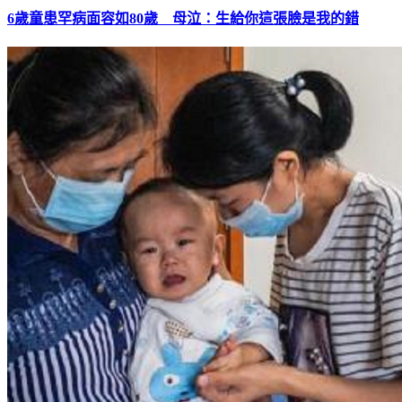
6歲童患罕病面容如80歲 母泣：生給你這張臉是我的錯