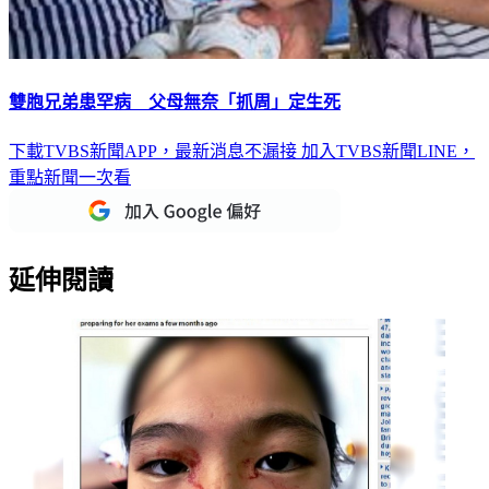
雙胞兄弟患罕病 父母無奈「抓周」定生死
下載TVBS新聞APP，最新消息不漏接
加入TVBS新聞LINE，
重點新聞一次看
延伸閱讀