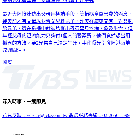
雙胞兄弟患罕病 父母無奈「抓周」定生死
最近大陸接連傳出父母用極端手段，籌措病童醫藥費的消息，
幾天前才有父母說要賣女兒救兒子，昨天在廣東又有一對雙胞
胎兄弟，還在襁褓中就被診斷出罹患罕見疾病，危及生命，但
年輕父母的經濟能力只夠付1個人的醫藥費，他們竟然想出用
抓周的方法，要2兄弟自己決定生死，事件曝光引發陸港兩地
媒體關注。
國際
深入時事，一觸即見
意見反映：service@tvbs.com.tw
觀眾服務專線：02-2656-1599