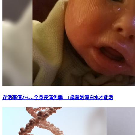
存活率僅2%…全身長滿魚鱗 1歲童泡漂白水才能活