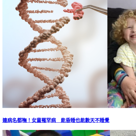
連病名都嘸！女童罹罕病 能昏睡也能數天不睡覺