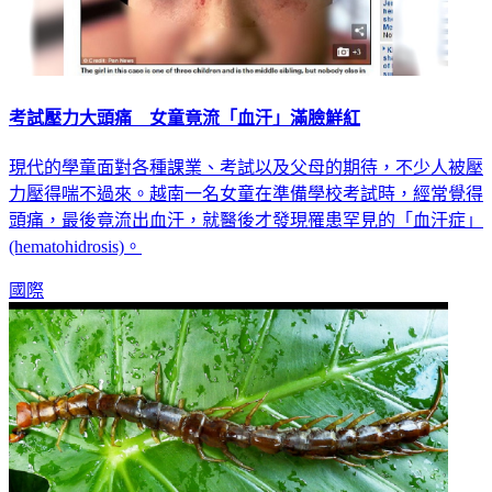
考試壓力大頭痛 女童竟流「血汗」滿臉鮮紅
現代的學童面對各種課業、考試以及父母的期待，不少人被壓
力壓得喘不過來。越南一名女童在準備學校考試時，經常覺得
頭痛，最後竟流出血汗，就醫後才發現罹患罕見的「血汗症」
(hematohidrosis)。
國際