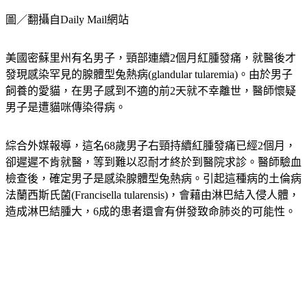
圖／翻攝自Daily Mail網站
美國密蘇里州有名男子，頸部連續2個月紅腫發痛，就醫後才
發現感染罕見的腺體型兔熱病(glandular tularemia)。由於男子
飼養的愛貓，在男子感到不適的前2天就不幸離世，醫師懷疑
男子是遭貓咪傳染得病。
綜合外媒報導，這名68歲男子右頸持續紅腫發痛已經2個月，
卻遲遲不肯就醫，等到難以忍耐才終於到醫院求診。醫師驗血
檢查後，確定男子是感染腺體型兔熱病。引起這種病的土倫病
法蘭西斯氏菌(Francisella tularensis)，會藉由淋巴結入侵人體，
造成淋巴結腫大，6成的患者還會有併發致命肺炎的可能性。