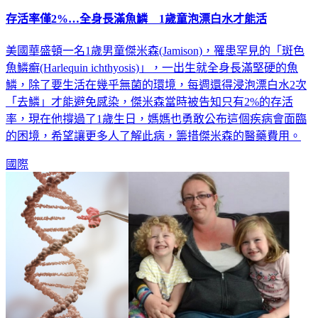
存活率僅2%…全身長滿魚鱗 1歲童泡漂白水才能活
美國華盛頓一名1歲男童傑米森(Jamison)，罹患罕見的「斑色
魚鱗癬(Harlequin ichthyosis)」，一出生就全身長滿堅硬的魚
鱗，除了要生活在幾乎無菌的環境，每週還得浸泡漂白水2次
「去鱗」才能避免感染，傑米森當時被告知只有2%的存活
率，現在他撐過了1歲生日，媽媽也勇敢公布這個疾病會面臨
的困境，希望讓更多人了解此病，籌措傑米森的醫藥費用。
國際