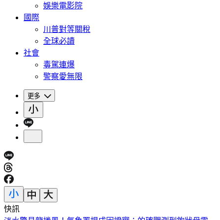
娛樂電影院
國際
川普對等關稅
全球必讀
社會
毒駕連爆
警察愛無限
更多
快訊