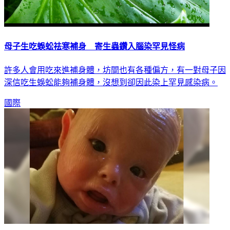
母子生吃蜈蚣祛寒補身 寄生蟲鑽入腦染罕見怪病
許多人會用吃來進補身體，坊間也有各種偏方，有一對母子因
深信吃生蜈蚣能夠補身體，沒想到卻因此染上罕見感染病。
國際