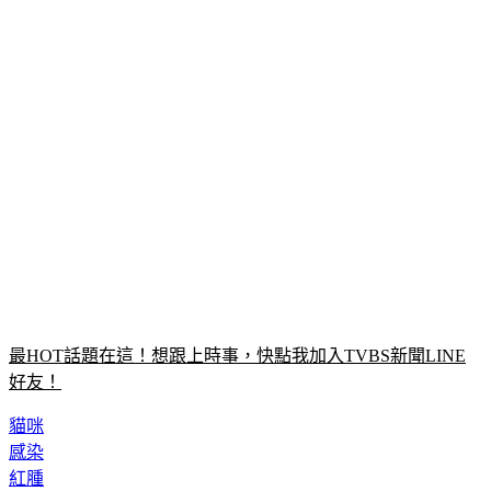
最HOT話題在這！想跟上時事，快點我加入TVBS新聞LINE
好友！
貓咪
感染
紅腫