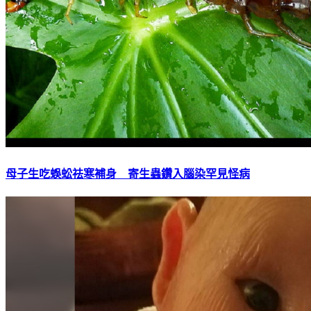
母子生吃蜈蚣祛寒補身 寄生蟲鑽入腦染罕見怪病