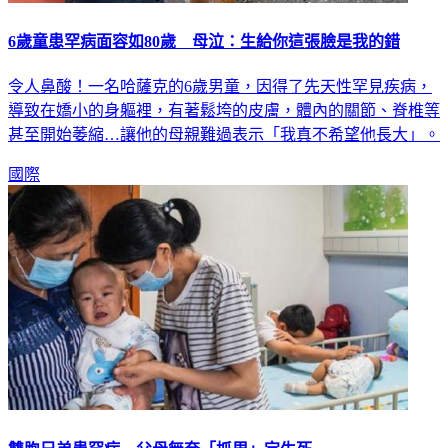
6歲童患罕病面容如80歲 母泣：生給你這張臉是我的錯
令人鼻酸！一名哈薩克的6歲男童，因得了先天性罕見疾病，
導致在嬌小的身軀裡，有著鬆垮的皮膚，體內的關節、脊椎等
甚至開始萎縮…讓他的母親難過表示「我真不希望他長大」。
國際