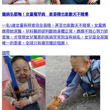
連病名都嘸！女童罹罕病 能昏睡也能數天不睡覺
一名5歲女童有時會完全昏睡，甚至也能數天不睡覺，女童媽
媽帶她求醫，兒科醫師卻判斷她身體正常，媽媽不放心努力追
查後，才發現女兒罹患的疾病罕見到沒有病名，女兒是全英國
唯一的患者，全球只有幾宗確診個案。
國際