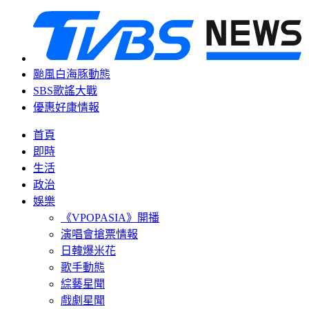
颱風白海豚動態
SBS歌謠大戰
優惠好康情報
首頁
即時
生活
政治
娛樂
《VPOPASIA》開播
演唱會搶票情報
日韓爆米花
歌手動態
綜藝星聞
戲劇星聞