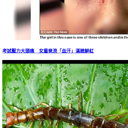
考試壓力大頭痛 女童竟流「血汗」滿臉鮮紅