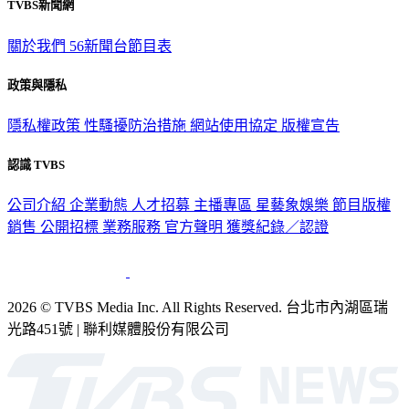
TVBS新聞網
關於我們
56新聞台節目表
政策與隱私
隱私權政策
性騷擾防治措施
網站使用協定
版權宣告
認識 TVBS
公司介紹
企業動態
人才招募
主播專區
星藝象娛樂
節目版權
銷售
公開招標
業務服務
官方聲明
獲獎紀錄／認證
2026 © TVBS Media Inc. All Rights Reserved. 台北市內湖區瑞
光路451號 | 聯利媒體股份有限公司