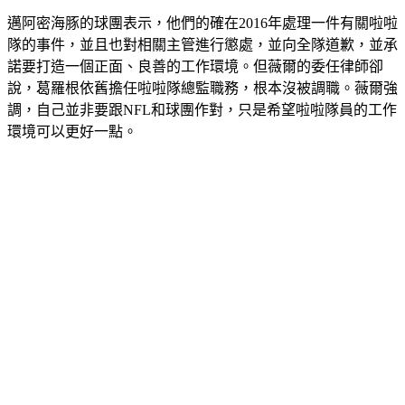
邁阿密海豚的球團表示，他們的確在2016年處理一件有關啦啦
隊的事件，並且也對相關主管進行懲處，並向全隊道歉，並承
諾要打造一個正面、良善的工作環境。但薇爾的委任律師卻
說，葛羅根依舊擔任啦啦隊總監職務，根本沒被調職。薇爾強
調，自己並非要跟NFL和球團作對，只是希望啦啦隊員的工作
環境可以更好一點。