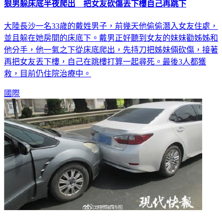
狠男躲床底半夜爬出 把女友砍傷丟下樓自己再跳下
大陸長沙一名33歲的戴姓男子，前幾天他偷偷潛入女友住處，
並且躲在她房間的床底下。戴男正好聽到女友的妹妹勸姊姊和
他分手，他一氣之下從床底爬出，先持刀把姊妹倆砍傷，接著
再把女友丟下樓，自己在跳樓打算一起尋死。最後3人都獲
救，目前仍住院治療中。
國際