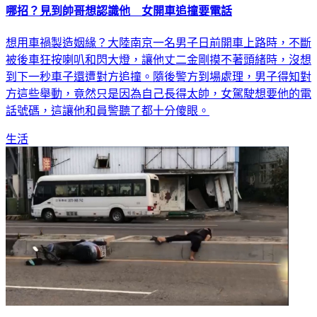
哪招？見到帥哥想認識他 女開車追撞要電話
想用車禍製造姻緣？大陸南京一名男子日前開車上路時，不斷
被後車狂按喇叭和閃大燈，讓他丈二金剛摸不著頭緒時，沒想
到下一秒車子還遭對方追撞。隨後警方到場處理，男子得知對
方這些舉動，竟然只是因為自己長得太帥，女駕駛想要他的電
話號碼，這讓他和員警聽了都十分傻眼。
生活