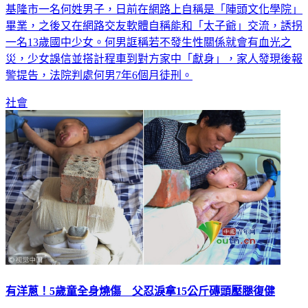
基隆市一名何姓男子，日前在網路上自稱是「陣頭文化學院」
畢業，之後又在網路交友軟體自稱能和「太子爺」交流，誘拐
一名13歲國中少女。何男誆稱若不發生性關係就會有血光之
災，少女誤信並搭計程車到對方家中「獻身」，家人發現後報
警提告，法院判處何男7年6個月徒刑。
社會
有洋蔥！5歲童全身燒傷 父忍淚拿15公斤磚頭壓腿復健