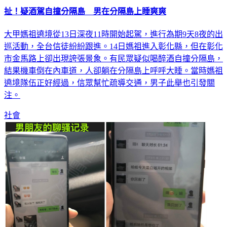
扯！疑酒駕自撞分隔島 男在分隔島上睡爽爽
大甲媽祖遶境從13日深夜11時開始起駕，進行為期9天8夜的出
巡活動，全台信徒紛紛跟進。14日媽祖進入彰化縣，但在彰化
市金馬路上卻出現誇張景象。有民眾疑似喝醉酒自撞分隔島，
結果機車倒在內車道，人卻躺在分隔島上呼呼大睡。當時媽祖
遶境隊伍正好經過，信眾幫忙疏導交通，男子此舉也引發關
注。
社會