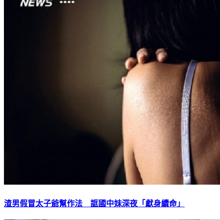
渣男假冒太子爺幫作法 誆國中妹深夜「獻身續命」