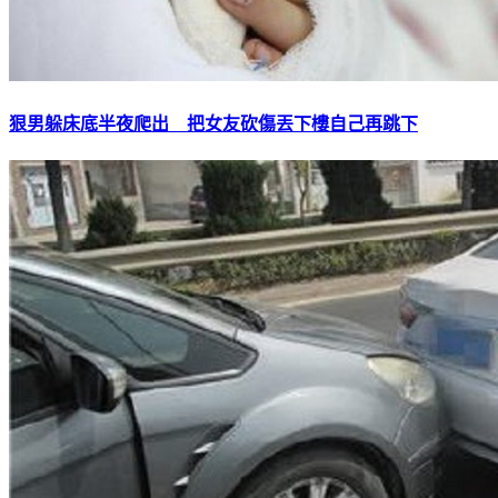
狠男躲床底半夜爬出 把女友砍傷丟下樓自己再跳下