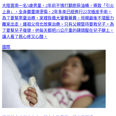
大陸雲南一名5歲男童，2年前不慎打翻廚房油桶，導致「引火
上身」，全身嚴重燒燙傷，2年多來已經進行22次植皮手術。
為了要幫男童治療，家裡負擔大筆醫藥費，母親最後不堪壓力
離家出走，連祖父母也放棄治療，只有父親堅持要救兒子。為
了要幫兒子復健，他每天都把15公斤重的磚頭壓在兒子腿上，
讓人看了既心疼又心酸。
國際