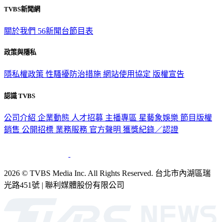
TVBS新聞網
關於我們
56新聞台節目表
政策與隱私
隱私權政策
性騷擾防治措施
網站使用協定
版權宣告
認識 TVBS
公司介紹
企業動態
人才招募
主播專區
星藝象娛樂
節目版權
銷售
公開招標
業務服務
官方聲明
獲獎紀錄／認證
2026 © TVBS Media Inc. All Rights Reserved. 台北市內湖區瑞
光路451號 | 聯利媒體股份有限公司