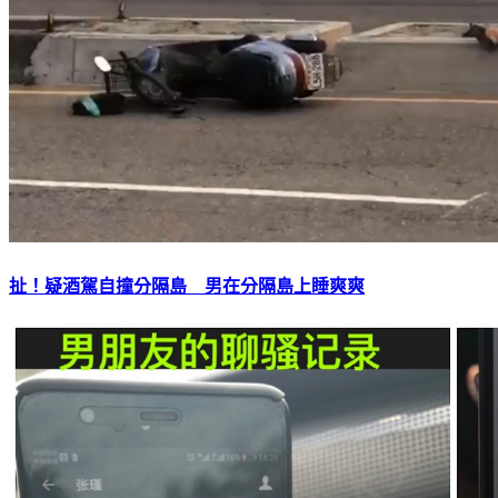
扯！疑酒駕自撞分隔島 男在分隔島上睡爽爽