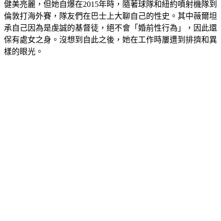
健美亮麗，但她自爆在2015年時，隨著球隊和紐約噴射機隊到
倫敦打海外賽，隊友們在巴士上大聊自己的性史。
其中薇爾坦
承自己因為是虔誠的基督徒，絕不會「婚前性行為」，因此還
保有處女之身。
沒想到自此之後，她在工作時屢遭到排擠和異
樣的眼光。