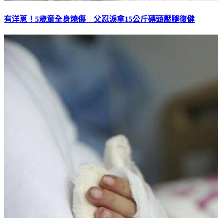
有洋蔥！5歲童全身燒傷 父忍淚拿15公斤磚頭壓腿復健