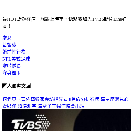
最HOT話題在這！想跟上時事，快點我加入TVBS新聞Line好
友！
處女
基督徒
婚前性行為
NFL美式足球
啦啦隊長
守身如玉
◤人氣夯文◢
何潤東、曹佑寧獨家專訪搶先看
8月緣分排行榜 這星座遇見心
靈夥伴
超準測字!這輩子正緣何時會出現