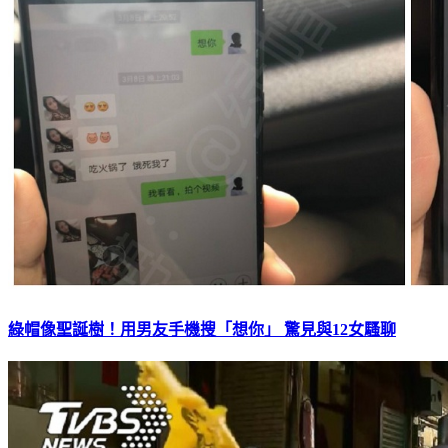
綠帽像聖誕樹！用男友手機搜「想你」 驚見與12女騷聊