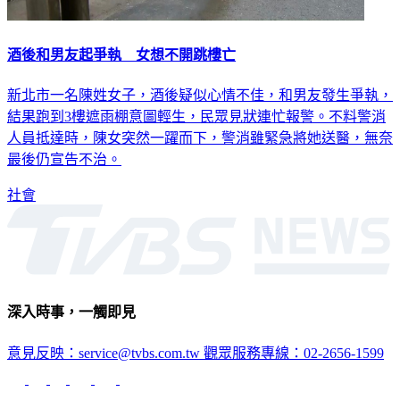
酒後和男友起爭執 女想不開跳樓亡
新北市一名陳姓女子，酒後疑似心情不佳，和男友發生爭執，
結果跑到3樓遮雨棚意圖輕生，民眾見狀連忙報警。不料警消
人員抵達時，陳女突然一躍而下，警消雖緊急將她送醫，無奈
最後仍宣告不治。
社會
深入時事，一觸即見
意見反映：service@tvbs.com.tw
觀眾服務專線：02-2656-1599