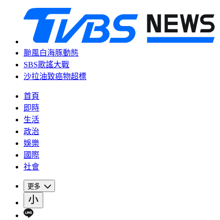
颱風白海豚動態
SBS歌謠大戰
沙拉油致癌物超標
首頁
即時
生活
政治
娛樂
國際
社會
更多