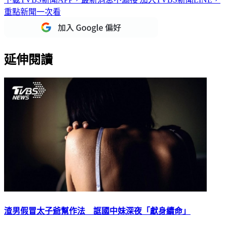
重點新聞一次看
延伸閱讀
渣男假冒太子爺幫作法 誆國中妹深夜「獻身續命」