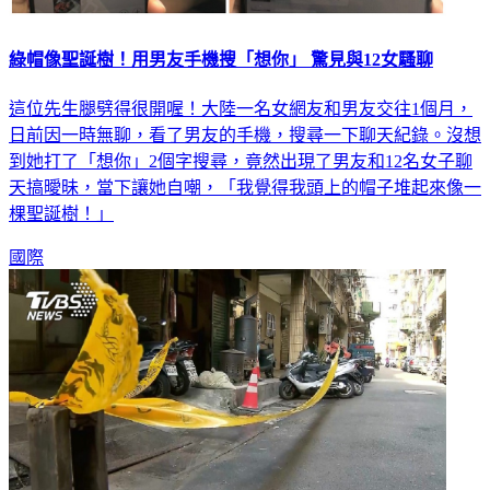
綠帽像聖誕樹！用男友手機搜「想你」 驚見與12女騷聊
這位先生腿劈得很開喔！大陸一名女網友和男友交往1個月，
日前因一時無聊，看了男友的手機，搜尋一下聊天紀錄。沒想
到她打了「想你」2個字搜尋，竟然出現了男友和12名女子聊
天搞曖昧，當下讓她自嘲，「我覺得我頭上的帽子堆起來像一
棵聖誕樹！」
國際