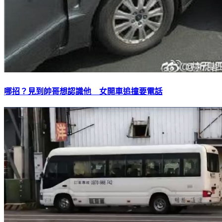
哪招？見到帥哥想認識他 女開車追撞要電話