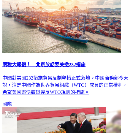
關稅大報復！ 北京放話要美撤232措施
中國對美國232措施貿易反制舉措正式落地。中國商務部今天
說，這是中國作為世界貿易組織（WTO）成員的正當權利，
希望美國盡快撤銷違反WTO規則的措施。
國際