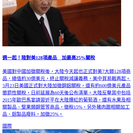
週一起！陸對美128項產品 加最高25%關稅
美國對中國加徵關稅後，大陸今天起也正式對美7大類128項商
品，總值約30億美元，終止關稅減讓義務，美中貿易戰再起。
3月23日美國正式對大陸加徵鋼鋁關稅，還有約600億美元產品
懲罰性關稅，日前延展為60天後公布清單。大陸反擊其中包括
2015年歐巴馬宴請習近平在大陸爆紅的葡萄酒，還有水果及相
關製品、堅果類鋼管等商品，徵稅15%，另外豬肉跟相關加工
品、鋁製品廢料，加徵25%。
國際