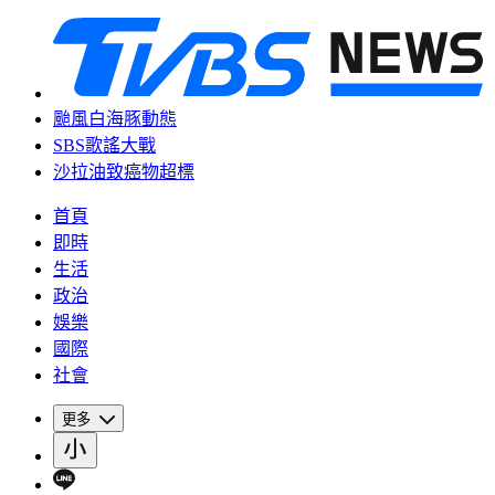
颱風白海豚動態
SBS歌謠大戰
沙拉油致癌物超標
首頁
即時
生活
政治
娛樂
國際
社會
更多