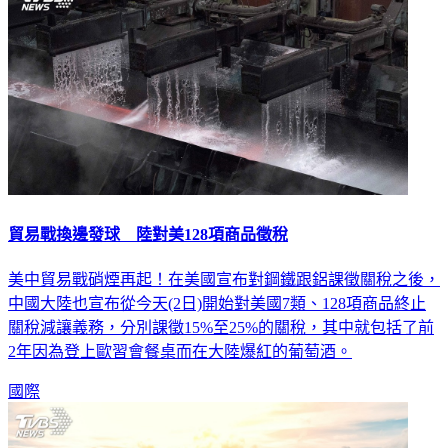
貿易戰換邊發球 陸對美128項商品徵稅
美中貿易戰硝煙再起！在美國宣布對鋼鐵跟鋁課徵關稅之後，
中國大陸也宣布從今天(2日)開始對美國7類、128項商品終止
關稅減讓義務，分別課徵15%至25%的關稅，其中就包括了前
2年因為登上歐習會餐桌而在大陸爆紅的葡萄酒。
國際