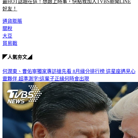
最HOT話題在這！想跟上時事，快點我加入TVBS新聞LINE
好友！
通貨膨脹
關稅
大豆
貿易戰
◤人氣夯文◢
何潤東、曹佑寧獨家專訪搶先看
8月緣分排行榜 這星座遇見心
靈夥伴
超準測字!這輩子正緣何時會出現