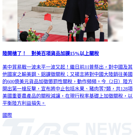
陸開槍了！ 對美百項貨品加課15%以上關稅
美中貿易戰一波未平一波又起！繼日前川普祭出，對中國及其
他國家之輸美鋼、鋁課徵關稅；又揚言將對中國大陸銷往美國
的600億美元貨品加徵懲罰性關稅，動作頻頻。今（2日）陸方
開出第一槍反擊，宣布將中止包括水果、豬肉等7類，共128項
美國重要農產品的關稅減讓，在現行稅率基礎上加徵關稅，以
平衡陸方利益損失。
國際