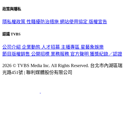
政策與隱私
隱私權政策
性騷擾防治措施
網站使用協定
版權宣告
認識 TVBS
公司介紹
企業動態
人才招募
主播專區
星藝象娛樂
節目版權銷售
公開招標
業務服務
官方聲明
獲獎紀錄／認證
2026 © TVBS Media Inc. All Rights Reserved. 台北市內湖區瑞
光路451號 | 聯利媒體股份有限公司