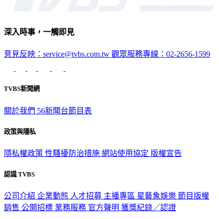
深入時事，一觸即見
意見反映：service@tvbs.com.tw
觀眾服務專線：02-2656-1599
TVBS新聞網
關於我們
56新聞台節目表
政策與隱私
隱私權政策
性騷擾防治措施
網站使用協定
版權宣告
認識 TVBS
公司介紹
企業動態
人才招募
主播專區
星藝象娛樂
節目版權
銷售
公開招標
業務服務
官方聲明
獲獎紀錄／認證