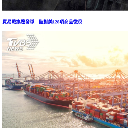
貿易戰換邊發球 陸對美128項商品徵稅