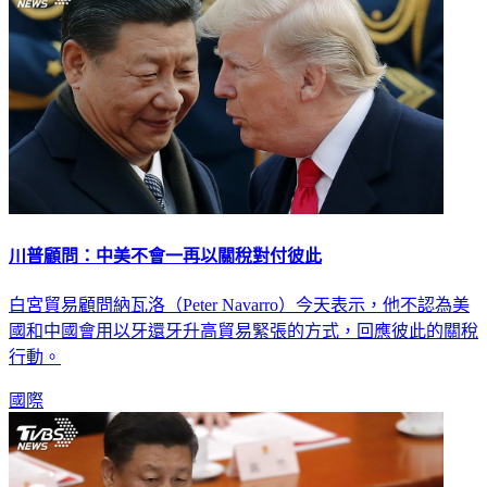
川普顧問：中美不會一再以關稅對付彼此
白宮貿易顧問納瓦洛（Peter Navarro）今天表示，他不認為美
國和中國會用以牙還牙升高貿易緊張的方式，回應彼此的關稅
行動。
國際