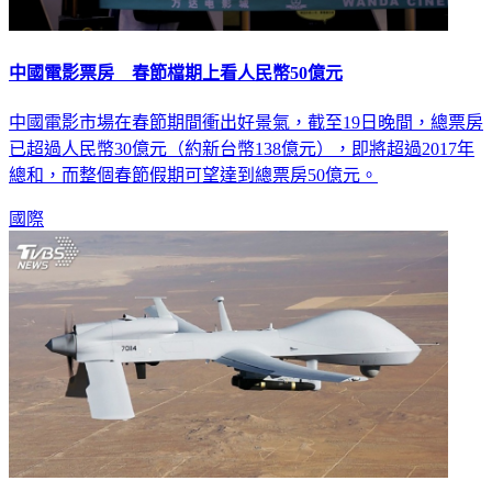
中國電影票房 春節檔期上看人民幣50億元
中國電影市場在春節期間衝出好景氣，截至19日晚間，總票房
已超過人民幣30億元（約新台幣138億元），即將超過2017年
總和，而整個春節假期可望達到總票房50億元。
國際