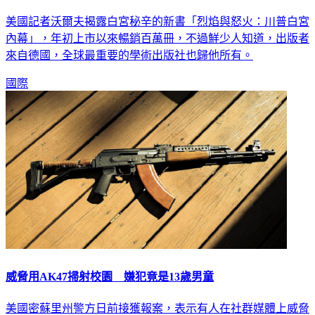
美國記者沃爾夫揭露白宮秘辛的新書「烈焰與怒火：川普白宮
內幕」，年初上市以來暢銷百萬冊，不過鮮少人知道，出版者
來自德國，全球最重要的學術出版社也歸他所有。
國際
威脅用AK47掃射校園 嫌犯竟是13歲男童
美國密蘇里州警方日前接獲報案，表示有人在社群媒體上威脅
要用AK47步槍掃射校園，警方隨後抓到該名嫌犯，沒想到竟