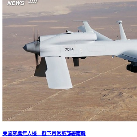
美國灰鷹無人機 擬下月常態部署南韓