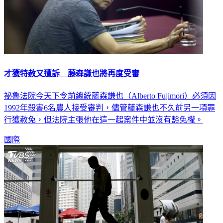
才獲特赦又遭訴 藤森謙也將再度受審
祕魯法院今天下令前總統藤森謙也（Alberto Fujimori）必須因
1992年殺害6名農人接受審判，儘管藤森謙也不久前另一項罪
行獲赦免，但法院主張他在這一起案件中並沒有豁免權。
國際