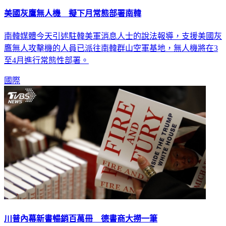
美國灰鷹無人機 擬下月常態部署南韓
南韓媒體今天引述駐韓美軍消息人士的說法報導，支援美國灰
鷹無人攻擊機的人員已派往南韓群山空軍基地，無人機將在3
至4月進行常態性部署。
國際
川普內幕新書暢銷百萬冊 德書商大撈一筆