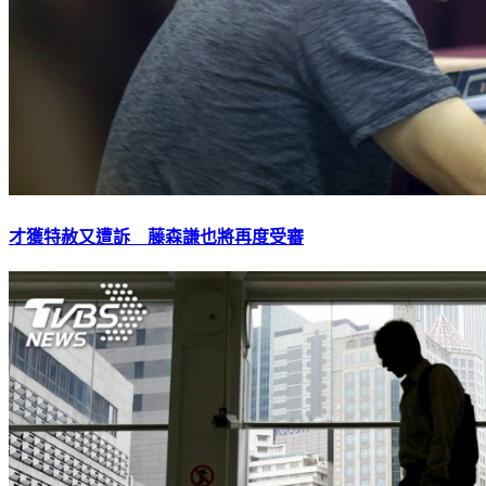
才獲特赦又遭訴 藤森謙也將再度受審