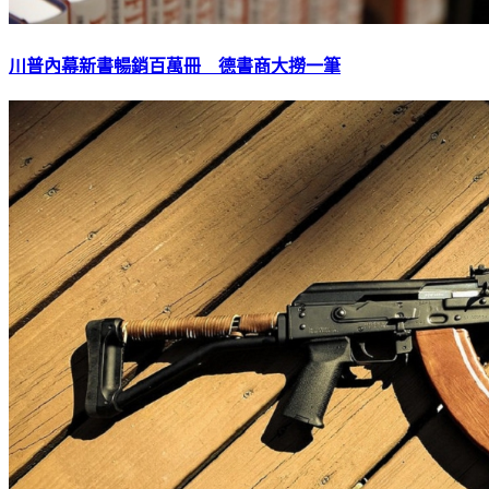
川普內幕新書暢銷百萬冊 德書商大撈一筆