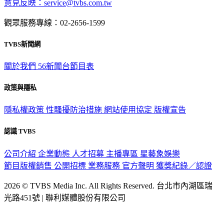
觀眾服務專線：02-2656-1599
TVBS新聞網
關於我們
56新聞台節目表
政策與隱私
隱私權政策
性騷擾防治措施
網站使用協定
版權宣告
認識 TVBS
公司介紹
企業動態
人才招募
主播專區
星藝象娛樂
節目版權銷售
公開招標
業務服務
官方聲明
獲獎紀錄／認證
2026 © TVBS Media Inc. All Rights Reserved. 台北市內湖區瑞
光路451號 | 聯利媒體股份有限公司