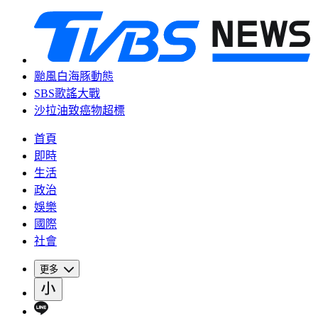
颱風白海豚動態
SBS歌謠大戰
沙拉油致癌物超標
首頁
即時
生活
政治
娛樂
國際
社會
更多