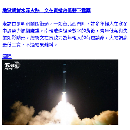
地獄朝鮮水深火熱 文在寅搶救低薪下猛藥
走訪首爾明洞鬧區街頭，一如台北西門町，許多年輕人在寒冬
中憑勞力擺攤賺錢。南韓璀璨經濟數字的背後，青年低薪與失
業如影隨形，總統文在寅致力為年輕人的荷包請命，大幅調高
最低工資，不過結果難料。
國際