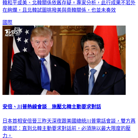
北韓領導人金正恩胞妹金與正風光訪問平昌冬奧，美媒對南北
韓和平或美、北韓關係依舊存疑。專家分析，此行成果不若外
在絢爛，且北韓試圖挑撥美與南韓關係，也並未奏效
國際
安倍、川普熱線會談 施壓北韓主動要求對話
日本首相安倍晉三昨天深夜跟美國總統川普電話會談，雙方再
度確認：直到北韓主動要求對話前，必須施以最大限度的壓