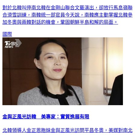
參與聯合滑雪訓練 南韓稱掌握對話時機
對於北韓叫停南北韓在金剛山聯合文藝演出，卻放行馬息嶺聯
合滑雪訓練，南韓統一部官員今天說，南韓應主動掌握北韓參
加冬奧與兩韓對話的機會，鞏固朝鮮半島和解的局面。
國際
金與正風光訪韓 美專家：實質進展有限