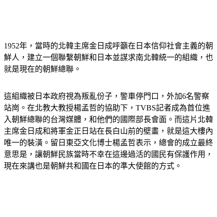
1952年，當時的北韓主席金日成呼籲在日本信仰社會主義的朝
鮮人，建立一個聯繫朝鮮和日本並謀求南北韓統一的組織，也
就是現在的朝鮮總聯。
這組織被日本政府視為叛亂份子，警車停門口，外加6名警察
站崗。在北教大教授楊孟哲的協助下，TVBS記者成為首位進
入朝鮮總聯的台灣媒體，和他們的國際部長會面。而這片北韓
主席金日成和將軍金正日站在長白山前的壁畫，就是這大樓內
唯一的裝潢。留日東亞文化博士楊孟哲表示，總會的成立最終
意思是，讓朝鮮民族當時不幸在這邊過活的國民有保護作用，
現在來講也是朝鮮共和國在日本的準大使館的方式。