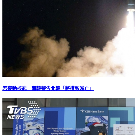
若妄動核武 南韓警告北韓「將遭致滅亡」