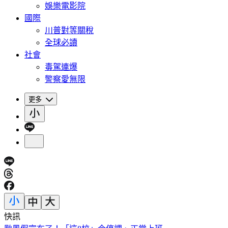
娛樂電影院
國際
川普對等關稅
全球必讀
社會
毒駕連爆
警察愛無限
更多
快訊