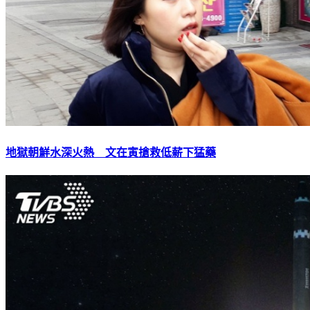
地獄朝鮮水深火熱 文在寅搶救低薪下猛藥