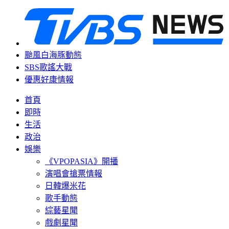
颱風白海豚動態
SBS歌謠大戰
優惠好康情報
首頁
即時
生活
政治
娛樂
《VPOPASIA》開播
演唱會搶票情報
日韓爆米花
歌手動態
綜藝星聞
戲劇星聞