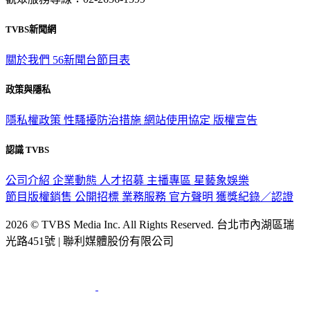
觀眾服務專線：02-2656-1599
TVBS新聞網
關於我們
56新聞台節目表
政策與隱私
隱私權政策
性騷擾防治措施
網站使用協定
版權宣告
認識 TVBS
公司介紹
企業動態
人才招募
主播專區
星藝象娛樂
節目版權銷售
公開招標
業務服務
官方聲明
獲獎紀錄／認證
2026 © TVBS Media Inc. All Rights Reserved. 台北市內湖區瑞
光路451號 | 聯利媒體股份有限公司