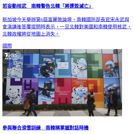
若妄動核武 南韓警告北韓「將遭致滅亡」
新加坡今天舉辦第6屆富麗敦論壇，南韓國防部長官宋永武與
會演講後答覆提問時表示，一旦北韓對美國和南韓使用核武，
北韓政權將從地圖上消失。
國際