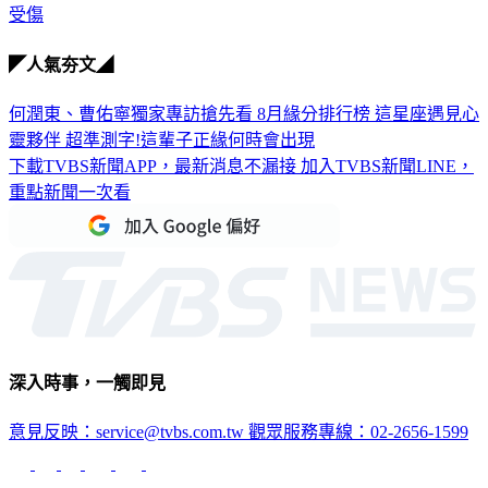
受傷
◤人氣夯文◢
何潤東、曹佑寧獨家專訪搶先看
8月緣分排行榜 這星座遇見心
靈夥伴
超準測字!這輩子正緣何時會出現
下載TVBS新聞APP，最新消息不漏接
加入TVBS新聞LINE，
重點新聞一次看
深入時事，一觸即見
意見反映：service@tvbs.com.tw
觀眾服務專線：02-2656-1599