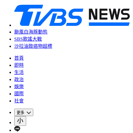
颱風白海豚動態
SBS歌謠大戰
沙拉油致癌物超標
首頁
即時
生活
政治
娛樂
國際
社會
更多