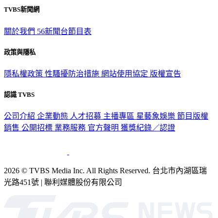
TVBS新聞網
關於我們
56新聞台節目表
政策與隱私
隱私權政策
性騷擾防治措施
網站使用協定
版權宣告
認識 TVBS
公司介紹
企業動態
人才招募
主播專區
星藝象娛樂
節目版權
銷售
公開招標
業務服務
官方聲明
獲獎紀錄／認證
2026 © TVBS Media Inc. All Rights Reserved. 台北市內湖區瑞
光路451號 | 聯利媒體股份有限公司