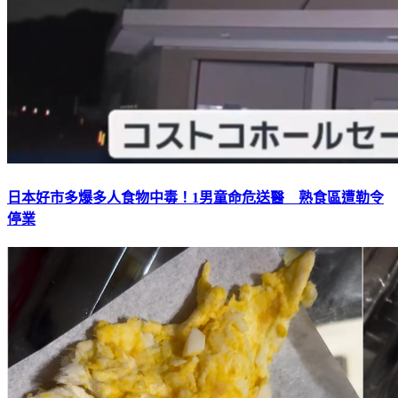
日本好市多爆多人食物中毒！1男童命危送醫 熟食區遭勒令
停業