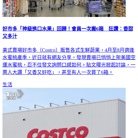
好市多「神級進口水果」回歸！會員一次搬6箱 狂讚：香甜
又多汁
美式賣場好市多（Costco）販售各式生鮮蔬果，4月至8月適逢
水蜜桃產季，近日就有網友分享，發現賣場已悄悄上架美國空
運水蜜桃，忍不住發文詢問口感如何。貼文曝光掀起討論，一
票人大讚「又香又好吃」，甚至有人一次買了6箱。
生活