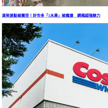
貨架差點被搬空！好市多「1水果」被瘋搶 網揭超強魅力