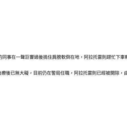
的同事在一聲巨響過後摀住肩膀軟倒在地，阿拉托雷則趕忙下車
警員經過治療後已無大礙，目前仍在警局任職，阿拉托雷則已經被開