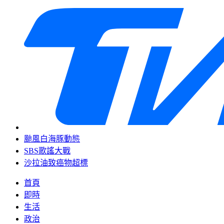
颱風白海豚動態
SBS歌謠大戰
沙拉油致癌物超標
首頁
即時
生活
政治