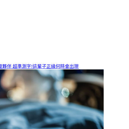
靈夥伴
超準測字!這輩子正緣何時會出現