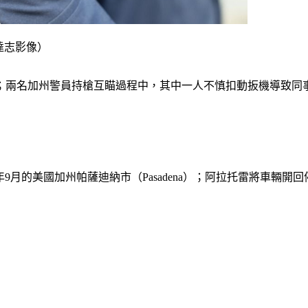
k達志影像）
；兩名加州警員持槍互瞄過程中，其中一人不慎扣動扳機導致同事
去年9月的美國加州帕薩迪納市（Pasadena）；阿拉托雷將車