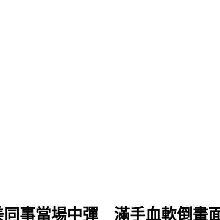
美同事當場中彈 滿手血軟倒畫