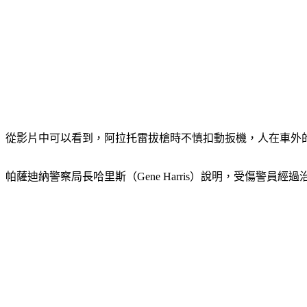
從影片中可以看到，阿拉托雷拔槍時不慎扣動扳機，人在車外
帕薩迪納警察局長哈里斯（Gene Harris）說明，受傷