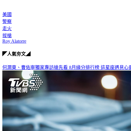
美國
警察
走火
拔槍
Roy Alatorre
◤人氣夯文◢
何潤東、曹佑寧獨家專訪搶先看
8月緣分排行榜 這星座遇見心