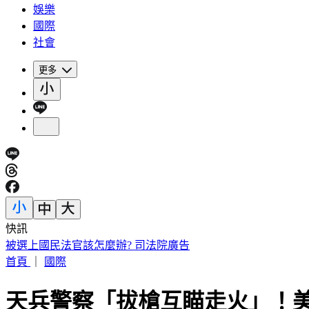
娛樂
國際
社會
更多
快訊
被選上國民法官該怎麼辦? 司法院廣告
首頁
｜
國際
天兵警察「拔槍互瞄走火」！