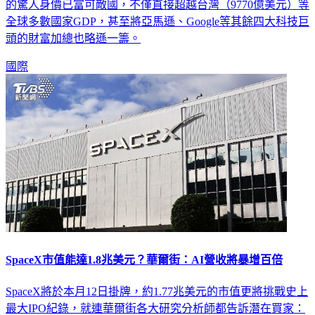
的驚人身價已富可敵國，不僅直接超越台灣（9770億美元）等
全球多數國家GDP，甚至將亞馬遜、Google等其餘四大科技巨
頭的財富加總也略遜一籌。
國際
SpaceX市值能達1.8兆美元？華爾街：AI營收將暴增百倍
SpaceX將於本月12日掛牌，約1.77兆美元的市值更將挑戰史上
最大IPO紀錄，就連華爾街各大研究分析師都告訴潛在買家：