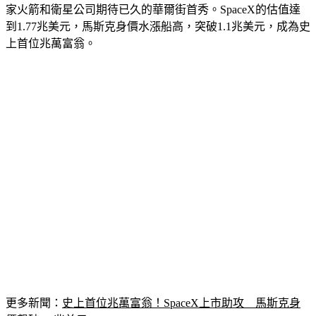
家火箭和衛星公司期待已久的華爾街首秀。SpaceX的估值達
到1.77兆美元，馬斯克身價水漲船高，突破1.1兆美元，成為史
上首位兆萬富翁。
更多新聞：
史上首位兆萬富翁！SpaceX上市助攻　馬斯克身