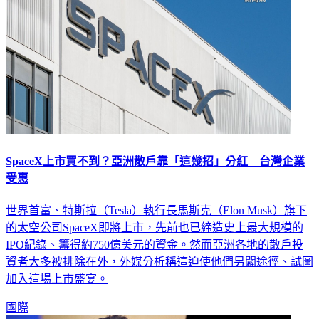
SpaceX上市買不到？亞洲散戶靠「這幾招」分紅 台灣企業
受惠
世界首富、特斯拉（Tesla）執行長馬斯克（Elon Musk）旗下
的太空公司SpaceX即將上市，先前也已締造史上最大規模的
IPO紀錄、籌得約750億美元的資金。然而亞洲各地的散戶投
資者大多被排除在外，外媒分析稱這迫使他們另闢途徑、試圖
加入這場上市盛宴。
國際