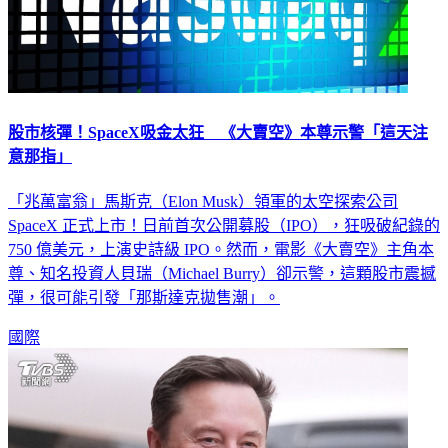
股市核彈！SpaceX吸金太狂 《大賣空》本尊示警「這天注
意那指」
「兆萬富翁」馬斯克（Elon Musk）領軍的太空探索公司
SpaceX 正式上市！日前首次公開募股（IPO），狂吸破紀錄的
750 億美元，上演史詩級 IPO。然而，電影《大賣空》主角本
尊、知名投資人貝瑞（Michael Burry）卻示警，這顆股市震撼
彈，很可能引發「那斯達克拋售潮」。
國際