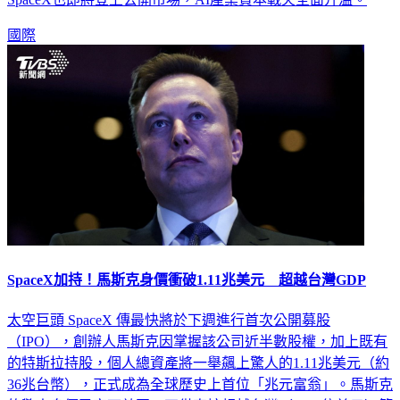
國際
SpaceX加持！馬斯克身價衝破1.11兆美元 超越台灣GDP
太空巨頭 SpaceX 傳最快將於下週進行首次公開募股
（IPO），創辦人馬斯克因掌握該公司近半數股權，加上既有
的特斯拉持股，個人總資產將一舉飆上驚人的1.11兆美元（約
36兆台幣），正式成為全球歷史上首位「兆元富翁」。馬斯克