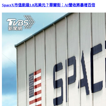
SpaceX市值能達1.8兆美元？華爾街：AI營收將暴增百倍