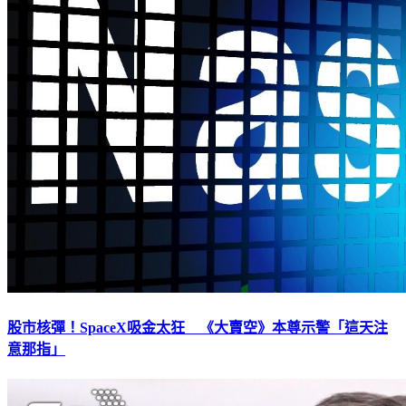
股市核彈！SpaceX吸金太狂 《大賣空》本尊示警「這天注
意那指」