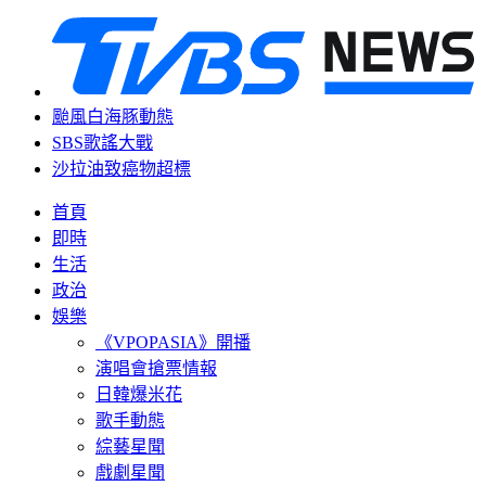
颱風白海豚動態
SBS歌謠大戰
沙拉油致癌物超標
首頁
即時
生活
政治
娛樂
《VPOPASIA》開播
演唱會搶票情報
日韓爆米花
歌手動態
綜藝星聞
戲劇星聞