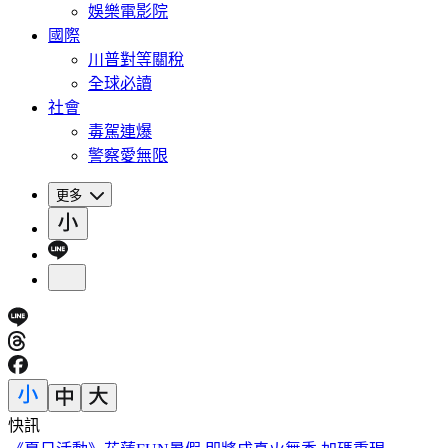
娛樂電影院
國際
川普對等關稅
全球必讀
社會
毒駕連爆
警察愛無限
更多
快訊