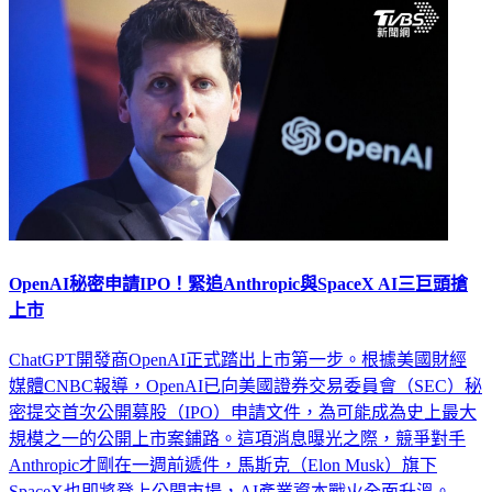
OpenAI秘密申請IPO！緊追Anthropic與SpaceX AI三巨頭搶
上市
ChatGPT開發商OpenAI正式踏出上市第一步。根據美國財經
媒體CNBC報導，OpenAI已向美國證券交易委員會（SEC）秘
密提交首次公開募股（IPO）申請文件，為可能成為史上最大
規模之一的公開上市案鋪路。這項消息曝光之際，競爭對手
Anthropic才剛在一週前遞件，馬斯克（Elon Musk）旗下
SpaceX也即將登上公開市場，AI產業資本戰火全面升溫。