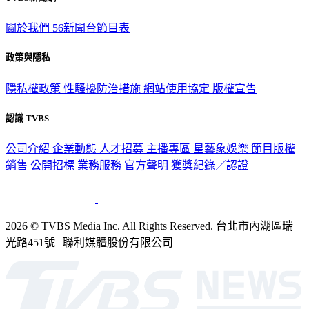
關於我們
56新聞台節目表
政策與隱私
隱私權政策
性騷擾防治措施
網站使用協定
版權宣告
認識 TVBS
公司介紹
企業動態
人才招募
主播專區
星藝象娛樂
節目版權
銷售
公開招標
業務服務
官方聲明
獲獎紀錄／認證
2026 © TVBS Media Inc. All Rights Reserved. 台北市內湖區瑞
光路451號 | 聯利媒體股份有限公司