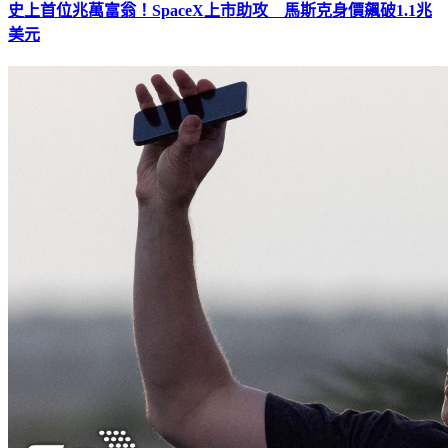
史上首位兆萬富翁！SpaceX上市助攻 馬斯克身價飆破1.1兆
美元