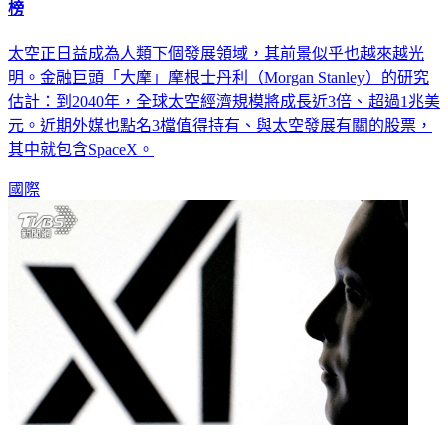
榜
太空正日益成為人類下個發展領域，其前景似乎也越來越光
明。金融巨頭「大摩」摩根士丹利（Morgan Stanley）的研究
估計：到2040年，全球太空經濟規模將成長近3倍、超過1兆美
元。近期外媒也點名3檔值得持有、與太空發展有關的股票，
其中就包含SpaceX。
國際