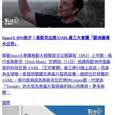
SpaceX IPO前夕！馬斯克出席ASML員工大會讚「歐洲最偉
大公司」
隨著SpaceX準備推動大規模首次公開募股（IPO）上市案，執
行長馬斯克（Elon Musk）於週四（11日）低調與歐洲市值最
高的科技巨頭 ASML（艾司摩爾）員工進行線上談話。而身
為全球唯一能提供關鍵先進晶片製造設備，總部位於荷蘭的
ASML，很可能將成為馬斯克位於德州Grimes郡、代號為
「Terafab」的大型先進晶片製造廠的核心供應商。更多新
聞：
國際