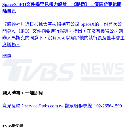
SpaceX IPO文件揭罕見權力設計 《路透》：僅馬斯克能開
除自己
《路透社》近日根據太空技術探索公司 SpaceX的一份首次公
開募股（IPO）文件摘要進行報導，指出，在沒有獲得公司創
辦人馬斯克的同意下，沒有人可以解除他的執行長及董事會主
席職務。
國際
深入時事，一觸即見
意見反映：service@tvbs.com.tw
觀眾服務專線：02-2656-1599
TVBS新聞網