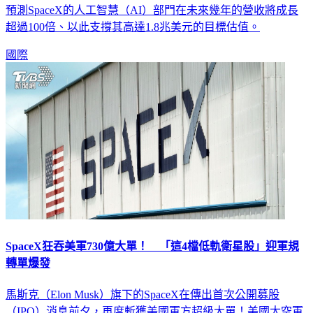
預測SpaceX的人工智慧（AI）部門在未來幾年的營收將成長
超過100倍、以此支撐其高達1.8兆美元的目標估值。
國際
SpaceX狂吞美軍730億大單！ 「這4檔低軌衛星股」迎軍規
轉單爆發
馬斯克（Elon Musk）旗下的SpaceX在傳出首次公開募股
（IPO）消息前夕，再度斬獲美國軍方超級大單！美國太空軍