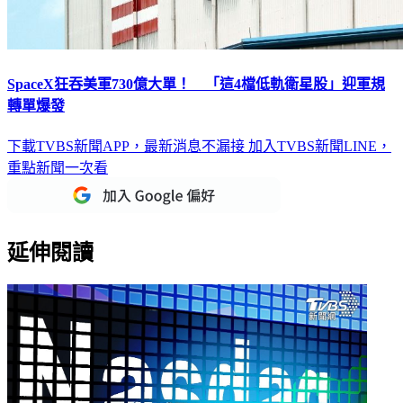
SpaceX狂吞美軍730億大單！ 「這4檔低軌衛星股」迎軍規
轉單爆發
下載TVBS新聞APP，最新消息不漏接
加入TVBS新聞LINE，
重點新聞一次看
延伸閱讀