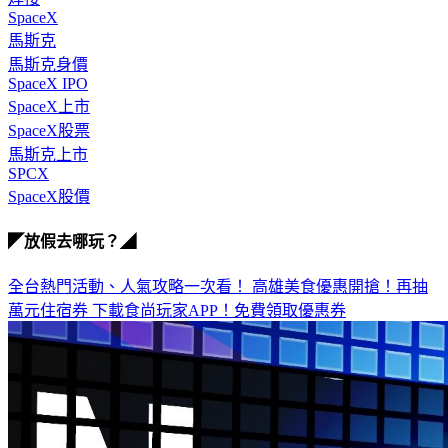
SpaceX
馬斯克
馬斯克身價
SpaceX IPO
SpaceX上市
SpaceX股票
馬斯克上市
SPCX
SpaceX股價
◤放假去哪玩？◢
全台熱門活動、人氣攻略一次看！
高雄美食優惠開搶！再抽
萬元住宿券
下載食尚玩家APP！免費領取優惠券