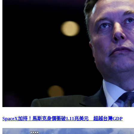
SpaceX加持！馬斯克身價衝破1.11兆美元 超越台灣GDP