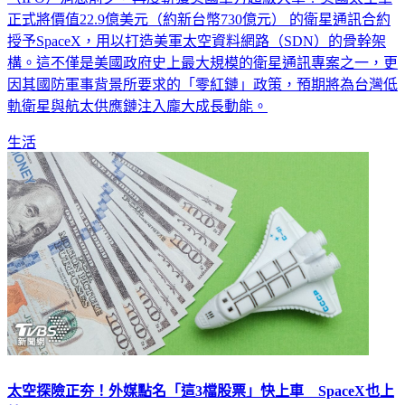
正式將價值22.9億美元（約新台幣730億元） 的衛星通訊合約
授予SpaceX，用以打造美軍太空資料網路（SDN）的骨幹架
構。這不僅是美國政府史上最大規模的衛星通訊專案之一，更
因其國防軍事背景所要求的「零紅鏈」政策，預期將為台灣低
軌衛星與航太供應鏈注入龐大成長動能。
生活
太空探險正夯！外媒點名「這3檔股票」快上車 SpaceX也上