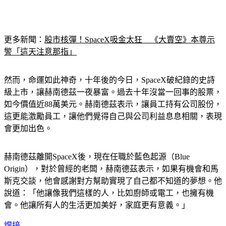
更多新聞：
股市核彈！SpaceX吸金太狂　《大賣空》本尊示
警「這天注意那指」
然而，命運如此神奇，十年後的今日，SpaceX破紀錄的史詩
級上市，讓赫南德茲一夜暴富。過去十年沒當一回事的股票，
如今價值近88萬美元。赫南德茲表示，讓員工持有公司股份，
這更能激勵員工，讓他們覺得自己與公司利益息息相關，表現
會更加出色。
赫南德茲離開SpaceX後，現在任職於藍色起源（Blue 
Origin），對於曾經的老闆，赫南德茲表示，如果有機會和馬
斯克交談，他會感謝對方幫助實現了自己都不知道的夢想。他
說道：「他讓像我們這樣的人，比如廚師或電工，也擁有機
會。他讓所有人的生活更加美好，家庭更有意義。」
焊接