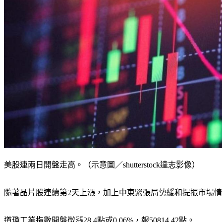
美股連兩日開盤走高。（示意圖／shutterstock達志影像）
隨著晶片股連續第2天上漲，加上中東緊張局勢緩和提振市場
道瓊工業指數開盤微漲28.4點或0.06%，報50814.42點。