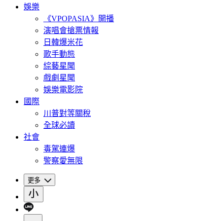
娛樂
《VPOPASIA》開播
演唱會搶票情報
日韓爆米花
歌手動態
綜藝星聞
戲劇星聞
娛樂電影院
國際
川普對等關稅
全球必讀
社會
毒駕連爆
警察愛無限
更多