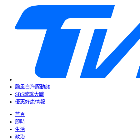
颱風白海豚動態
SBS歌謠大戰
優惠好康情報
首頁
即時
生活
政治