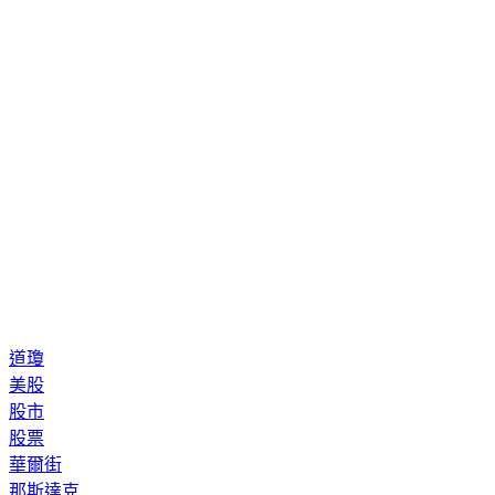
道瓊
美股
股市
股票
華爾街
那斯達克