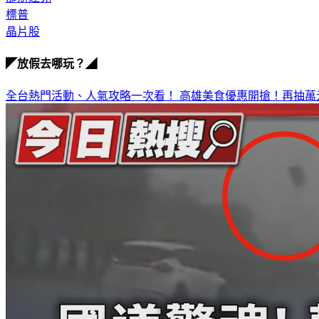
標普
晶片股
◤放假去哪玩？◢
全台熱門活動、人氣攻略一次看！
高雄美食優惠開搶！再抽萬