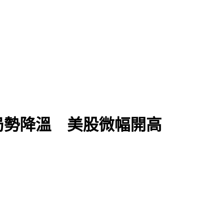
局勢降溫 美股微幅開高