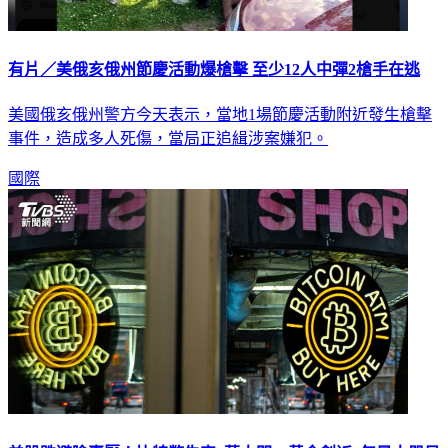
有片／美俄亥俄州節慶活動爆槍擊 至少12人中彈2槍手在逃
美國俄亥俄州警方今天表示，當地1場節慶活動附近發生槍擊
事件，造成多人死傷，當局正追緝涉案嫌犯。
國際