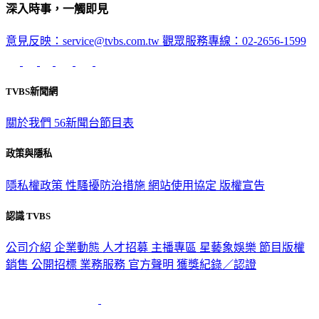
深入時事，一觸即見
意見反映：service@tvbs.com.tw
觀眾服務專線：02-2656-1599
TVBS新聞網
關於我們
56新聞台節目表
政策與隱私
隱私權政策
性騷擾防治措施
網站使用協定
版權宣告
認識 TVBS
公司介紹
企業動態
人才招募
主播專區
星藝象娛樂
節目版權
銷售
公開招標
業務服務
官方聲明
獲獎紀錄／認證