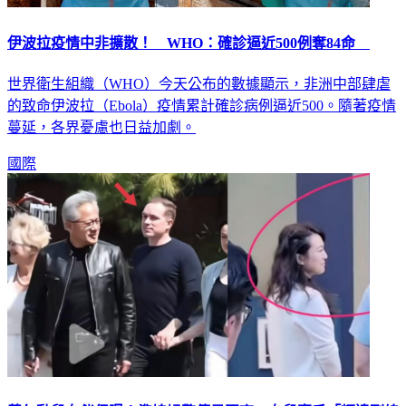
伊波拉疫情中非擴散！ WHO：確診逼近500例奪84命
世界衛生組織（WHO）今天公布的數據顯示，非洲中部肆虐
的致命伊波拉（Ebola）疫情累計確診病例逼近500。隨著疫情
蔓延，各界憂慮也日益加劇。
國際