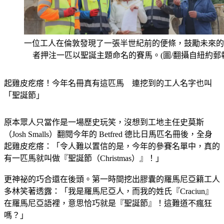
一位工人在倫敦發現了一張半世紀前的便條，鼓勵未來的
者押注一匹以聖誕主題命名的賽馬。(圖/翻攝自紐約郵
起雞皮疙瘩！今年名冊真有這匹馬　連挖到的工人名字也叫
「聖誕節」
原本眾人只當作是一場歷史玩笑，沒想到工地主任史莫斯
（Josh Smalls）翻閱今年的 Betfred 德比日馬匹名冊後，全身
起雞皮疙瘩：「令人難以置信的是，今年的參賽名單中，真的
有一匹馬就叫做『聖誕節（Christmas）』！」
更神祕的巧合還在後頭。第一時間挖出膠囊的羅馬尼亞籍工人
多林笑著透露：「我是羅馬尼亞人，而我的姓氏『Craciun』
在羅馬尼亞語裡，意思恰巧就是『聖誕節』！這難道不瘋狂
嗎？」