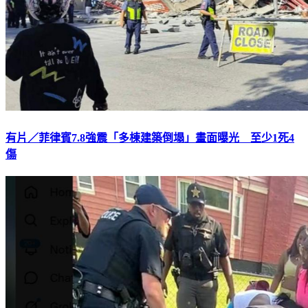
有片／菲律賓7.8強震「多棟建築倒塌」畫面曝光 至少1死4
傷