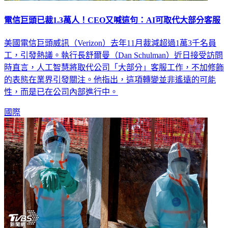
電信巨頭已裁1.3萬人！CEO又喊這句：AI可取代大部分客服
美國電信巨頭威訊（Verizon）去年11月裁減超過1萬3千名員
工，引發熱議。執行長舒爾曼（Dan Schulman）近日接受訪問
時直言，人工智慧將取代公司「大部分」客服工作，不加修飾
的表態在業界引發關注。他指出，這項轉變並非遙遠的可能
性，而是已在公司內部進行中。
國際