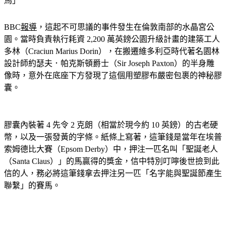
馬」
BBC
報導
，這起不可思議的事件發生在倫敦南部的水晶宮公
園。當時負責執行耗資 2,200 萬英鎊公園升級計畫的建築工人
多林（Craciun Marius Dorin），在搬遷維多利亞時代著名園林
設計師約瑟夫．帕克斯頓爵士（Sir Joseph Paxton）的半身雕
像時，意外在底座下方發現了這個用塑膠布嚴密包裹的神秘膠
囊。
膠囊內裝著 4 先令 2 克朗（相當於現今約 10 英鎊）的古老硬
幣，以及一張發黃的字條。紙條上寫著，這筆錢是當年在埃普
索姆德比大賽（Epsom Derby）中，押注一匹名叫「聖誕老人
（Santa Claus）」的馬贏得的獎金，信中特別叮嚀後世撿到此
信的人，務必將這筆錢拿去押注另一匹「名字能與聖誕節產生
聯繫」的賽馬。