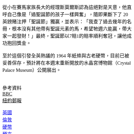
從小在賽馬家族長大的經理斯莫爾斯認為這絕對是天意，他直
呼自己像是「過聖誕節的孩子一樣興奮」，隨即果斷下了 20 
英鎊賭注押「聖誕節」獨贏，並表示：「我查了過去幾年的名
冊，根本沒有其他帶有聖誕元素的馬，希望牠週六能贏，帶大
家一起發財！」最終，聖誕節以7賠1的賠率順利奪冠，讓他成
功抱回獎金。
至於這個引發全英熱議的 1964 年紙條與古老硬幣，目前已被
妥善保存，預計將在本週末重新開放的水晶宮博物館（Crystal 
Palace Museum）公開展出。
參考資料
BBC
紐約郵報
英國
倫敦
硬幣