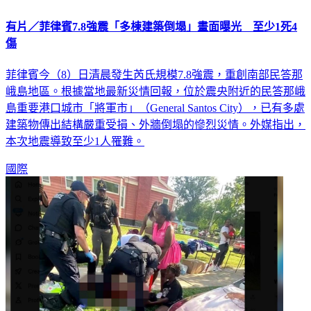
有片／菲律賓7.8強震「多棟建築倒塌」畫面曝光 至少1死4
傷
菲律賓今（8）日清晨發生芮氏規模7.8強震，重創南部民答那
峨島地區。根據當地最新災情回報，位於震央附近的民答那峨
島重要港口城市「將軍市」（General Santos City），已有多處
建築物傳出結構嚴重受損、外牆倒塌的慘烈災情。外媒指出，
本次地震導致至少1人罹難。
國際