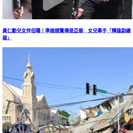
黃仁勳兒女伴侶曝！準媳婦驚傳是亞裔 女兒牽手「輝達副總
裁」