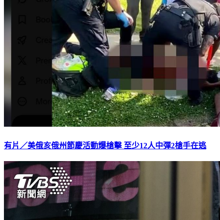
有片／美俄亥俄州節慶活動爆槍擊 至少12人中彈2槍手在逃