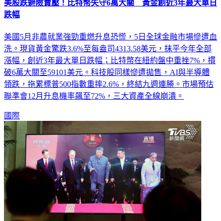
美股跌避險賣壓！比特幣失守6萬大關 黃金創近3年最大單日
跌幅
美國5月非農就業強勁重燃升息恐慌，5日全球金融市場慘遭血
洗。現貨黃金驚跌3.6%至每盎司4313.58美元，抹平今年全部
漲幅，創近3年最大單日跌幅；比特幣在紐約盤中重挫7%，摜
破6萬大關至59101美元。科技股同樣慘遭拋售，AI與半導體
領跌，拖累標普500指數重摔2.6%，終結九週連勝。市場預估
聯準會12月升息機率飆至72%，三大資產全線崩潰。
國際