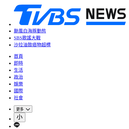
颱風白海豚動態
SBS歌謠大戰
沙拉油致癌物超標
首頁
即時
生活
政治
娛樂
國際
社會
更多