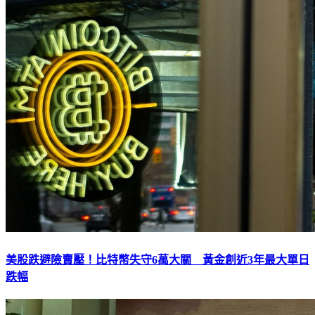
美股跌避險賣壓！比特幣失守6萬大關 黃金創近3年最大單日
跌幅