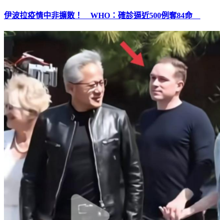
伊波拉疫情中非擴散！ WHO：確診逼近500例奪84命