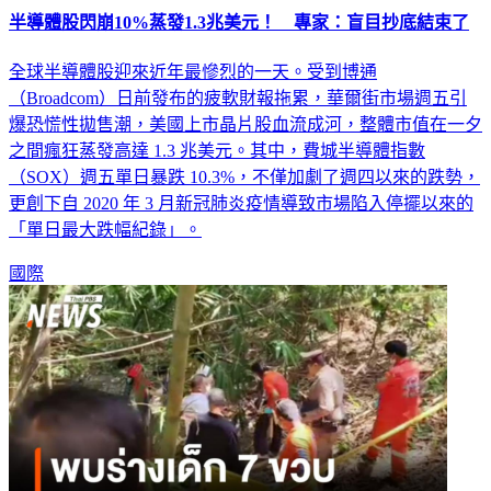
半導體股閃崩10%蒸發1.3兆美元！ 專家：盲目抄底結束了
全球半導體股迎來近年最慘烈的一天。受到博通
（Broadcom）日前發布的疲軟財報拖累，華爾街市場週五引
爆恐慌性拋售潮，美國上市晶片股血流成河，整體市值在一夕
之間瘋狂蒸發高達 1.3 兆美元。其中，費城半導體指數
（SOX）週五單日暴跌 10.3%，不僅加劇了週四以來的跌勢，
更創下自 2020 年 3 月新冠肺炎疫情導致市場陷入停擺以來的
「單日最大跌幅紀錄」。
國際