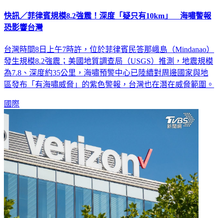
快訊／菲律賓規模8.2強震！深度「疑只有10km」 海嘯警報
恐影響台灣
台灣時間8日上午7時許，位於菲律賓民答那峨島（Mindanao）
發生規模8.2強震；美國地質調查局（USGS）推測，地震規模
為7.8、深度約35公里，海嘯預警中心已陸續對周邊國家與地
區發布「有海嘯威脅」的紫色警報，台灣也在潛在威脅範圍。
國際