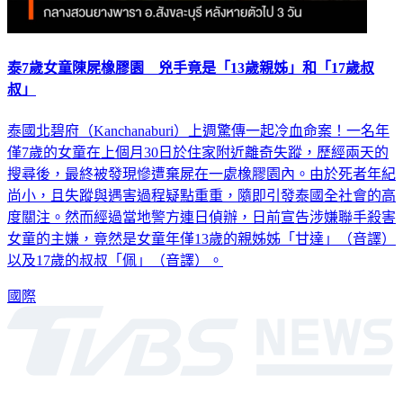
泰7歲女童陳屍橡膠園 兇手竟是「13歲親姊」和「17歲叔
叔」
泰國北碧府（Kanchanaburi）上週驚傳一起冷血命案！一名年
僅7歲的女童在上個月30日於住家附近離奇失蹤，歷經兩天的
搜尋後，最終被發現慘遭棄屍在一處橡膠園內。由於死者年紀
尚小，且失蹤與遇害過程疑點重重，隨即引發泰國全社會的高
度關注。然而經過當地警方連日偵辦，日前宣告涉嫌聯手殺害
女童的主嫌，竟然是女童年僅13歲的親姊姊「甘達」（音譯）
以及17歲的叔叔「佩」（音譯）。
國際