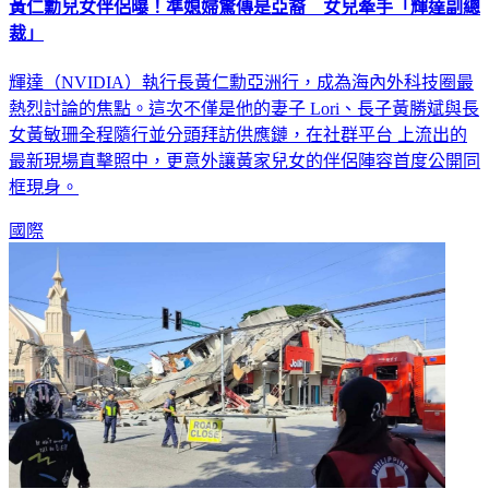
黃仁勳兒女伴侶曝！準媳婦驚傳是亞裔 女兒牽手「輝達副總
裁」
輝達（NVIDIA）執行長黃仁勳亞洲行，成為海內外科技圈最
熱烈討論的焦點。這次不僅是他的妻子 Lori、長子黃勝斌與長
女黃敏珊全程隨行並分頭拜訪供應鏈，在社群平台 上流出的
最新現場直擊照中，更意外讓黃家兒女的伴侶陣容首度公開同
框現身。
國際