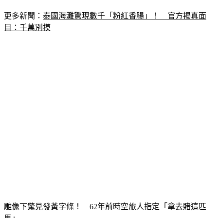
更多新聞：
泰國海灘驚現數千「粉紅香腸」！　官方揭真面
目：千萬別摸
雕像下驚見發黃字條！　62年前時空旅人指定「拿去賭這匹