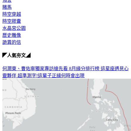
預言
賭馬
時空穿越
時空膠囊
水晶宮公園
歷史雕像
詭異的信
◤人氣夯文◢
何潤東、曹佑寧獨家專訪搶先看
8月緣分排行榜 這星座遇見心
靈夥伴
超準測字!這輩子正緣何時會出現