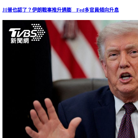
川普也認了？伊朗戰事推升通膨 Fed多官員傾向升息