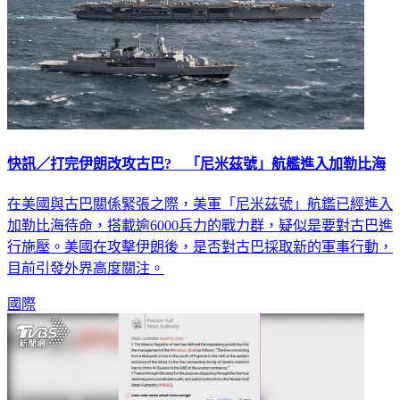
快訊／打完伊朗改攻古巴? 「尼米茲號」航艦進入加勒比海
在美國與古巴關係緊張之際，美軍「尼米茲號」航鑑已經進入
加勒比海待命，搭載逾6000兵力的戰力群，疑似是要對古巴進
行施壓。美國在攻擊伊朗後，是否對古巴採取新的軍事行動，
目前引發外界高度關注。
國際