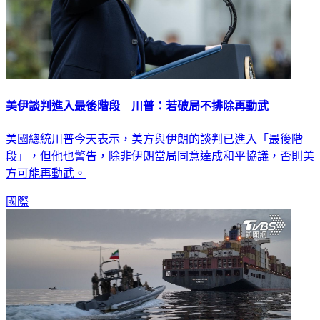
美伊談判進入最後階段 川普：若破局不排除再動武
美國總統川普今天表示，美方與伊朗的談判已進入「最後階
段」，但他也警告，除非伊朗當局同意達成和平協議，否則美
方可能再動武。
國際