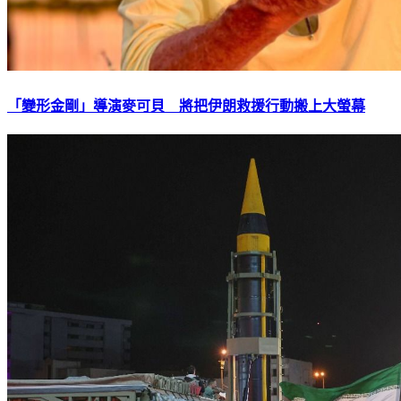
「變形金剛」導演麥可貝 將把伊朗救援行動搬上大螢幕