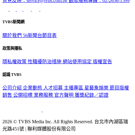
意見反映：service@tvbs.com.tw
觀眾服務專線：02-2656-1599
TVBS新聞網
關於我們
56新聞台節目表
政策與隱私
隱私權政策
性騷擾防治措施
網站使用協定
版權宣告
認識 TVBS
公司介紹
企業動態
人才招募
主播專區
星藝象娛樂
節目版權
銷售
公開招標
業務服務
官方聲明
獲獎紀錄／認證
2026 © TVBS Media Inc. All Rights Reserved. 台北市內湖區瑞
光路451號 | 聯利媒體股份有限公司