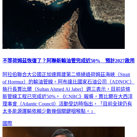
不等荷姆茲恢復了？阿聯新輸油管完成近50% 預計2027啟用
阿拉伯聯合大公國正加速興建第二條繞過荷姆茲海峽（Strait
of Hormuz）的輸油管線。阿布達比國家石油公司（ADNOC）
執行長賈比爾（Sultan Ahmed Al Jaber）週三表示，目前這條
新管線工程已完成近50%。《CNBC》報導，賈比爾在大西洋
理事會（Atlantic Council）活動受訪時指出，「目前全球仍有
太多能源運輸依賴少數幾個關鍵咽喉點。」
國際