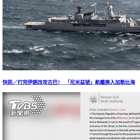
快訊／打完伊朗改攻古巴? 「尼米茲號」航艦進入加勒比海