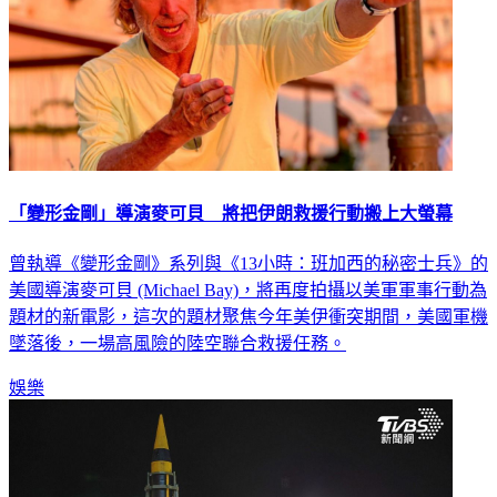
「變形金剛」導演麥可貝 將把伊朗救援行動搬上大螢幕
曾執導《變形金剛》系列與《13小時：班加西的秘密士兵》的
美國導演麥可貝 (Michael Bay)，將再度拍攝以美軍軍事行動為
題材的新電影，這次的題材聚焦今年美伊衝突期間，美國軍機
墜落後，一場高風險的陸空聯合救援任務。
娛樂