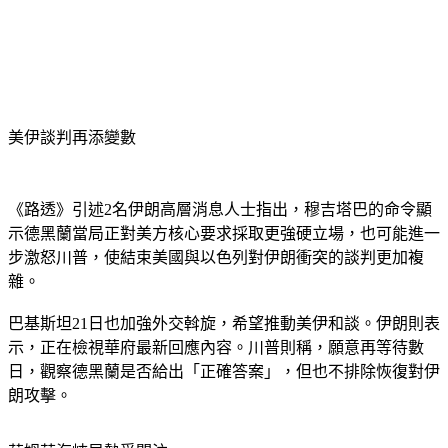
美伊談判再添變數
《路透》引述2名伊朗高層消息人士指出，穆吉塔巴的命令顯
示德黑蘭當局正對美方核心要求採取更強硬立場，也可能進一
步激怒川普，使結束美國與以色列對伊朗衝突的談判更加複
雜。
巴基斯坦21日也加強外交斡旋，希望推動美伊和談。伊朗則表
示，正在檢視華府最新回應內容。川普則稱，願意再等待數
日，觀察德黑蘭是否給出「正確答案」，但也不排除恢復對伊
朗攻擊。