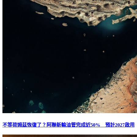
不等荷姆茲恢復了？阿聯新輸油管完成近50% 預計2027啟用