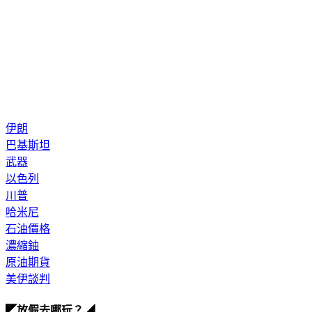
伊朗
巴基斯坦
武器
以色列
川普
哈米尼
石油價格
濃縮鈾
原油期貨
美伊談判
◤放假去哪玩？◢