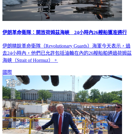
伊朗革命衛隊：開放荷姆茲海峽 24小時內26艘船獲准通行
伊朗精銳革命衛隊（Revolutionary Guards）海軍今天表示，過
去24小時內，他們已允許包括油輪在內的26艘船舶通過荷姆茲
海峽（Strait of Hormuz）。
國際