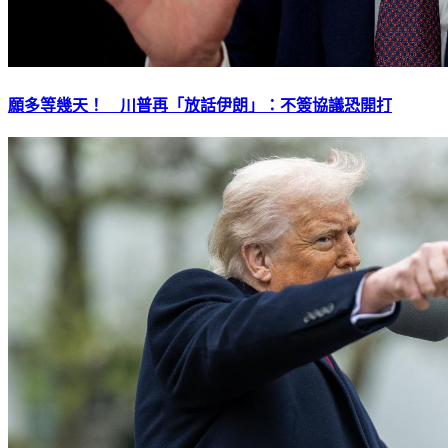
願多等幾天！ 川普再「放話伊朗」：不簽協議恐開打