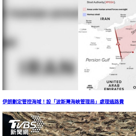
伊朗劃定管控海域！設「波斯灣海峽管理局」處理過路費