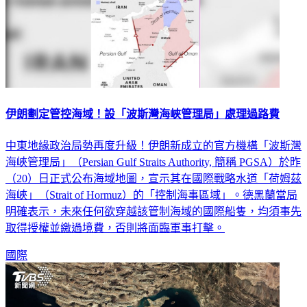
伊朗劃定管控海域！設「波斯灣海峽管理局」處理過路費
中東地緣政治局勢再度升級！伊朗新成立的官方機構「波斯灣
海峽管理局」（Persian Gulf Straits Authority, 簡稱 PGSA）於昨
（20）日正式公布海域地圖，宣示其在國際戰略水道「荷姆茲
海峽」（Strait of Hormuz）的「控制海事區域」。德黑蘭當局
明確表示，未來任何欲穿越該管制海域的國際船隻，均須事先
取得授權並繳過境費，否則將面臨軍事打擊。
國際