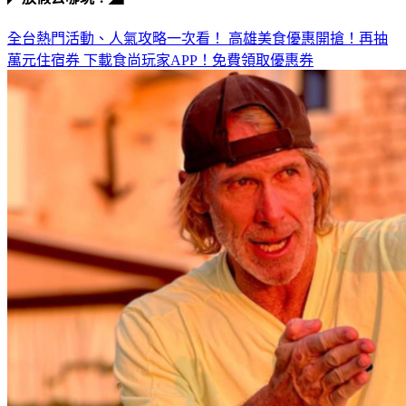
全台熱門活動、人氣攻略一次看！
高雄美食優惠開搶！再抽
萬元住宿券
下載食尚玩家APP！免費領取優惠券