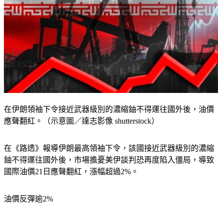
在伊朗領袖下令接近武器級別的濃縮鈾不得運往國外後，油價
應聲翻紅。（示意圖／達志影像 shutterstock）
在《路透》報導伊朗最高領袖下令，該國接近武器級別的濃縮
鈾不得運往國外後，市場擔憂美伊談判恐再度陷入僵局，導致
國際油價21日應聲翻紅，漲幅超過2%。
油價反彈逾2%