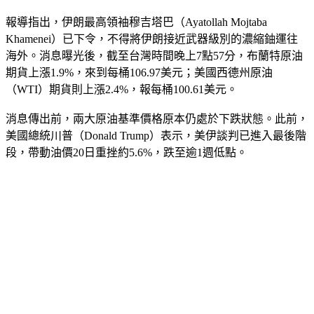
報導指出，伊朗最高領袖穆吉塔巴（Ayatollah Mojtaba 
Khamenei）已下令，不得將伊朗接近武器級別的濃縮鈾運往
海外。消息曝光後，截至台灣時間晚上7點57分，布蘭特原油
期貨上漲1.9%，來到每桶106.97美元；美國西德州原油
（WTI）期貨則上漲2.4%，報每桶100.61美元。
消息傳出前，兩大原油基準價格原本仍處於下跌狀態。此前，
美國總統川普（Donald Trump）表示，美伊談判已進入最後階
段，帶動油價20日重挫約5.6%，跌至逾1週低點。