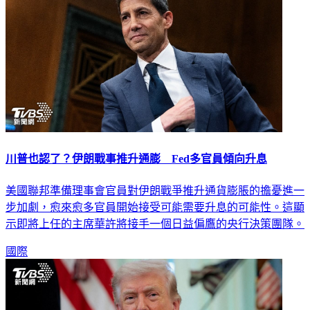
川普也認了？伊朗戰事推升通膨 Fed多官員傾向升息
美國聯邦準備理事會官員對伊朗戰爭推升通貨膨脹的擔憂進一
步加劇，愈來愈多官員開始接受可能需要升息的可能性。這顯
示即將上任的主席華許將接手一個日益偏鷹的央行決策團隊。
國際