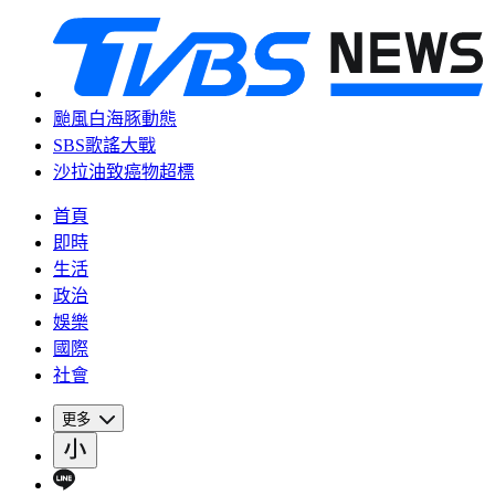
颱風白海豚動態
SBS歌謠大戰
沙拉油致癌物超標
首頁
即時
生活
政治
娛樂
國際
社會
更多