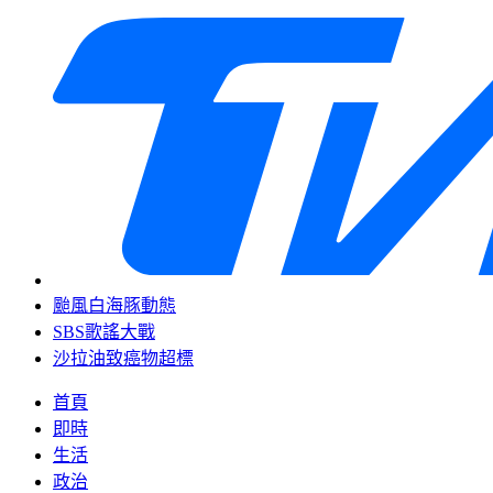
颱風白海豚動態
SBS歌謠大戰
沙拉油致癌物超標
首頁
即時
生活
政治