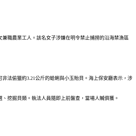
籍女兼職農業工人。該名女子涉嫌在明令禁止捕撈的沿海禁漁區
非法偷獵約3.21公斤的蛤蜊與小玉貽貝。海上保安廳表示，涉
選、挖掘貝類。執法人員隨即上前盤查，當場人贓俱獲。