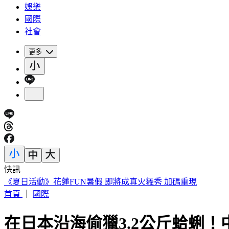
娛樂
國際
社會
更多
快訊
《夏日活動》花蓮FUN暑假 即將成真火舞秀 加碼重現
首頁
｜
國際
在日本沿海偷獵3.2公斤蛤蜊