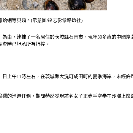
蛤蜊等貝類。(示意圖/達志影像路透社)
》為由，逮捕了一名居住於茨城縣石岡市、現年30多歲的中國
調查時已坦承所有指控。
）日上午11時左右，在茨城縣大洗町成田町的夏季海岸，未經許可
偷獵的巡邏任務，期間赫然發現該名女子正赤手空拳在沙灘上篩