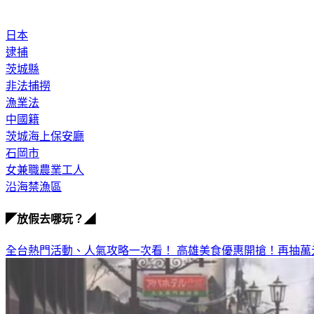
日本
逮捕
茨城縣
非法捕撈
漁業法
中國籍
茨城海上保安廳
石岡市
女兼職農業工人
沿海禁漁區
◤放假去哪玩？◢
全台熱門活動、人氣攻略一次看！
高雄美食優惠開搶！再抽萬