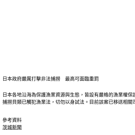
日本政府嚴厲打擊非法捕撈　最高可面臨重罰
日本各地沿海為保護漁業資源與生態，皆設有嚴格的漁業權保
捕撈貝類已觸犯漁業法，切勿以身試法。目前該案已移送相關
參考資料
茨城新聞