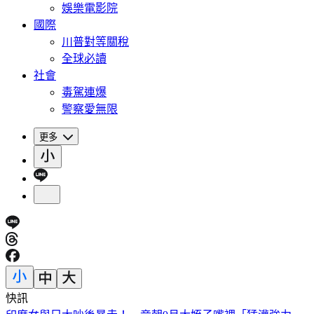
娛樂電影院
國際
川普對等關稅
全球必讀
社會
毒駕連爆
警察愛無限
更多
快訊