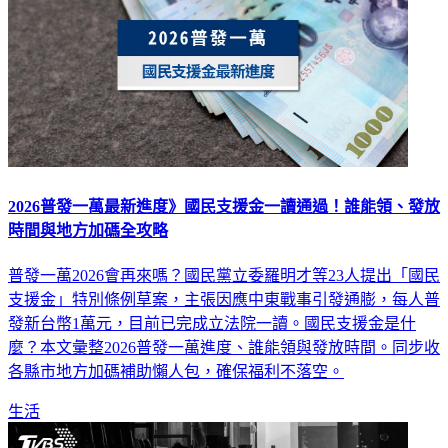
2026普發一萬最新進度》國民支援金一讀通過！誰能領、發放
時間與地方加碼全攻略
普發一萬2026會再來嗎？國民黨立委羅明才等23人提出「國民
支援金」特別條例草案，主張因應中東戰事引發通膨，每人普
發新台幣1萬元，目前已完成立法院一讀。國民支援金是什
麼？本文彙整2026普發一萬進度、誰能領與發放時間。同步收
各縣市地方加碼補助懶人包，確保福利不落空。
生活