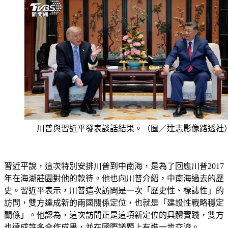
川普與習近平發表談話結果。（圖／達志影像路透社
習近平說，這次特別安排川普到中南海，是為了回應川普2017
年在海湖莊園對他的款待。他也向川普介紹，中南海過去的歷
史。習近平表示，川普這次訪問是一次「歷史性、標誌性」的
訪問，雙方達成新的兩國關係定位，也就是「建設性戰略穩定
關係」。他認為，這次訪問正是這項新定位的具體實踐，雙方
也達成許多合作成果，並在國際議題上有進一步交流。