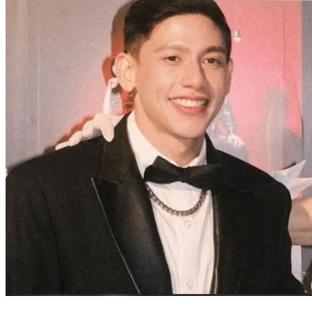
富商尪遭胞弟控性侵12年 關鍵錄音檔曝光怒喊：嘴裡都是哥