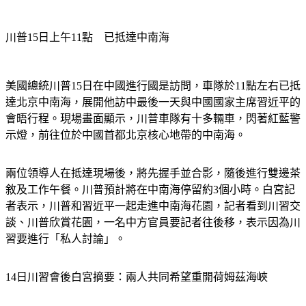
川普15日上午11點　已抵達中南海
美國總統川普15日在中國進行國是訪問，車隊於11點左右已抵
達北京中南海，展開他訪中最後一天與中國國家主席習近平的
會晤行程。現場畫面顯示，川普車隊有十多輛車，閃著紅藍警
示燈，前往位於中國首都北京核心地帶的中南海。
兩位領導人在抵達現場後，將先握手並合影，隨後進行雙邊茶
敘及工作午餐。川普預計將在中南海停留約3個小時。白宮記
者表示，川普和習近平一起走進中南海花園，記者看到川習交
談、川普欣賞花園，一名中方官員要記者往後移，表示因為川
習要進行「私人討論」。
14日川習會後白宮摘要：兩人共同希望重開荷姆茲海峽