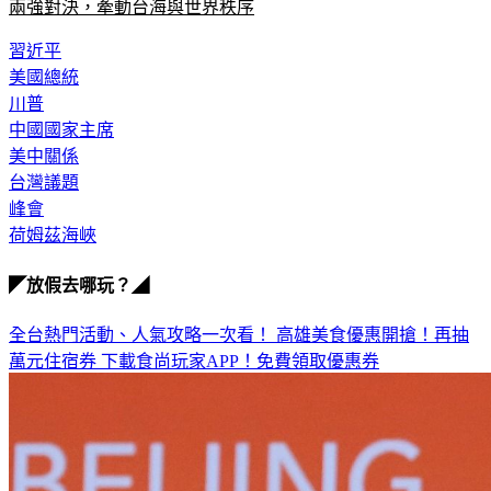
習近平
美國總統
川普
中國國家主席
美中關係
台灣議題
峰會
荷姆茲海峽
◤放假去哪玩？◢
全台熱門活動、人氣攻略一次看！
高雄美食優惠開搶！再抽
萬元住宿券
下載食尚玩家APP！免費領取優惠券