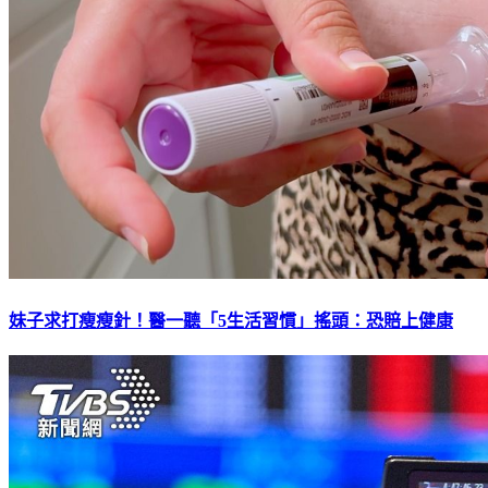
妹子求打瘦瘦針！醫一聽「5生活習慣」搖頭：恐賠上健康