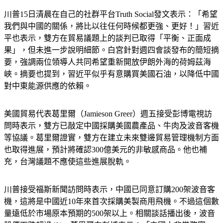
川普15日清晨在自己的社群平台Truth Social發文表示：「希望
我們與中國的關係，將比以往任何時候都更強、更好！」習近
平也表示，雙方在貿易議題上的談判已取得「平衡、正面成
果」，但未進一步說明細節。白宮針對週四會談發布的簡短摘
要，強調兩位領導人共同希望重新開放伊朗外海的荷姆茲海
峽。摘要也提到，習近平似乎有意購買美國石油，以降低中國
對中東能源供應的依賴。
美國貿易代表葛里爾（Jamieson Greer）週五接受彭博電視訪
問時表示，雙方已敲定中國採購美國農產品、牛肉及波音客機
等協議。葛里爾證實，雙方在建立未來雙邊貿易管理機制方面
也取得進展，預計將確認300億美元的非敏感商品。他也補
充，台灣議題不應使這些進展脫軌。
川普接受福斯新聞訪問時表示，中國已同意訂購200架波音客
機，這將是中國近10年來首次採購美製商用飛機。不過這個數
量遠低於市場原本預期的500架以上。相關談話播出後，波音
股價下跌超過4%。葛里爾向彭博表示：「中國人非常務實，