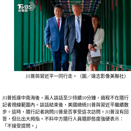
川普與習近平一同行走。（圖／達志影像美聯社）
川普抵達中南海後，兩人談話至少持續10分鐘，過程不在隨行
記者視線範圍內。談話結束後，美國總統川普與習近平繼續散
步。這時，隨行記者詢問川普是否享受這次訪問。川普沒有回
答，但比出大拇指。不料中方隨行人員隨即態度強硬表示：
「不接受提問。」