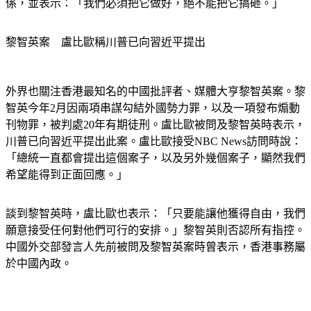
黎智英案　盧比歐稱川普已向習近平提出
外界也關注香港最知名的中國批評者、媒體大亨黎智英案。黎
智英今年2月因兩項串謀勾結外國勢力罪，以及一項發布煽動
刊物罪，被判處20年有期徒刑。盧比歐被問及黎智英時表示，
川普已向習近平提出此案。盧比歐接受NBC News訪問時說：
「總統一直都會提出這個案子，以及另外幾個案子，顯然我們
希望能得到正面回應。」
談到黎智英時，盧比歐也表示：「只要能讓他獲得自由，我們
願意接受任何對他們可行的安排。」黎智英則否認所有指控。
中國外交部發言人先前被問及黎智英案時曾表示，香港事務屬
於中國內政。