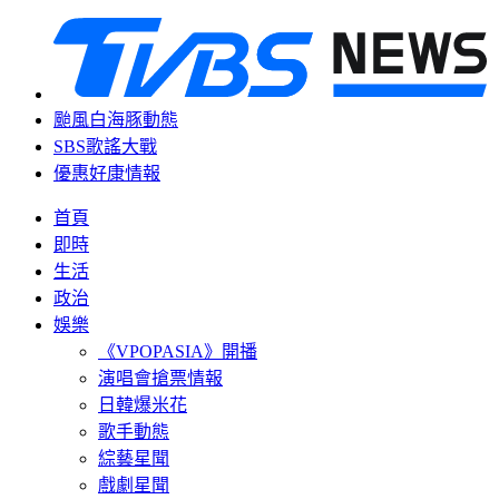
颱風白海豚動態
SBS歌謠大戰
優惠好康情報
首頁
即時
生活
政治
娛樂
《VPOPASIA》開播
演唱會搶票情報
日韓爆米花
歌手動態
綜藝星聞
戲劇星聞