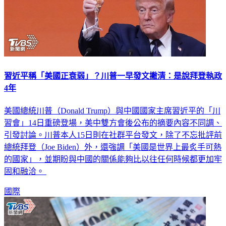
習近平稱「美國正衰弱」？川普一早發文撇清：是說拜登執政
4年
美國總統川普（Donald Trump）與中國國家主席習近平的「川
習會」14日重磅登場，美中雙方會後公布的摘要內容不同調、
引發討論。川普本人15日則在社群平台發文，除了不忘批評前
總統拜登（Joe Biden）外，還強調「美國是世界上最炙手可熱
的國家」，並期盼與中國的關係能夠比以往任何時候都更加牢
固和融洽。
國際