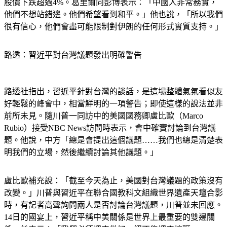
他們不想站錯邊。他們希望看到和平。」他也說，「所以我們
很有信心，他們會盡可能限制對伊朗的任何形式實質支持。」
路透：習近平對台灣議題發出明確警告
路透社
指出
，習近平針對台灣的談話，是這場整體氣氛看似友
好輕鬆的峰會中，相當鮮明的一項警告；即使這樣的說法並非
前所未見。隨川普一同訪中的美國國務卿盧比歐（Marco 
Rubio）接受NBC News訪問時表示，會中確實討論到台灣議
題。他說，中方「總是會提出這個議題……我們也總是清楚表
明我們的立場，然後繼續討論其他議題。」
盧比歐補充說：「截至今天為止，美國對台灣議題的政策沒有
改變。」川普與習近平在聯合國教科文組織世界遺產天壇合影
時，有記者高聲詢問兩人是否討論台灣議題，川普並未回應。
14日的國宴上，習近平稱中美關係是世界上最重要的雙邊關
係，並表示：「我們必須把它做好，絕不能把它搞砸。」