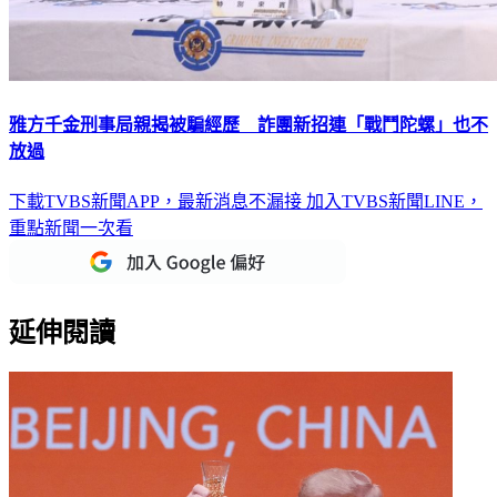
雅方千金刑事局親揭被騙經歷 詐團新招連「戰鬥陀螺」也不
放過
下載TVBS新聞APP，最新消息不漏接
加入TVBS新聞LINE，
重點新聞一次看
延伸閱讀