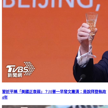
習近平稱「美國正衰弱」？川普一早發文撇清：是說拜登執政
4年