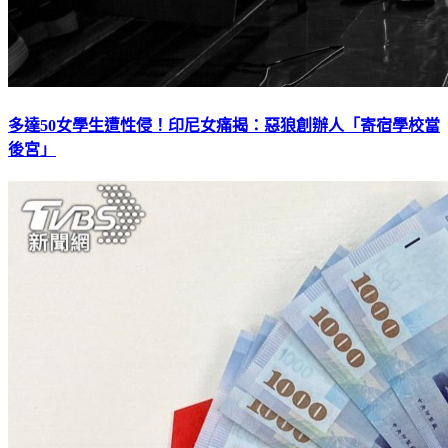
多達50女學生遭性侵！印尼女痛揭：惡狼創辦人「寄宿學校當
後宮」