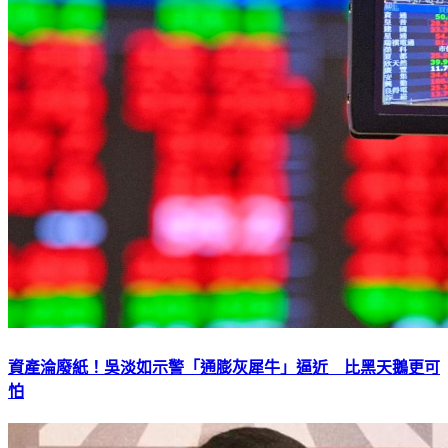
資產淪廢紙！吳淡如示警「通膨灰犀牛」逼近 比黑天鵝更可
怕