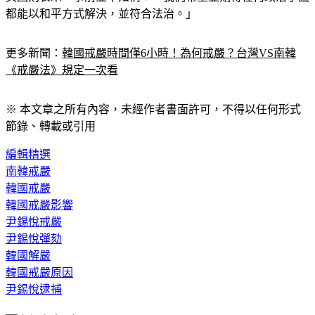
都能以和平方式解決，並符合法治。」
更多新聞：
韓國戒嚴時間僅6小時！為何戒嚴？台灣VS南韓
《戒嚴法》規定一次看
※ 本文章之所有內容，未經作者書面許可，不得以任何形式
節錄、轉載或引用
編輯精選
南韓戒嚴
韓國戒嚴
韓國戒嚴影響
尹錫悅戒嚴
尹錫悅彈劾
韓國解嚴
韓國戒嚴原因
尹錫悅逮捕