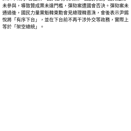
未參與，導致贊成票未達門檻，彈劾案遭國會否決。彈劾案未
通過後，國民力量黨魁韓東勳會見總理韓悳洙，會後表示尹錫
悅將「有序下台」，並在下台前不再干涉外交等政務，實際上
等於「架空總統」。