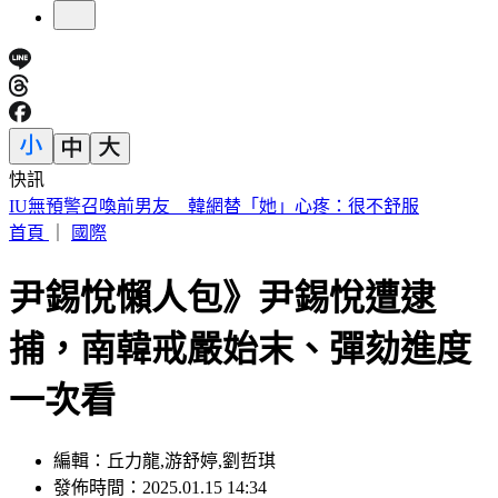
快訊
快訊／財神爺不在家 威力彩頭獎、二獎雙槓龜
首頁
｜
國際
尹錫悅懶人包》尹錫悅遭逮
捕，南韓戒嚴始末、彈劾進度
一次看
編輯：丘力龍,游舒婷,劉哲琪
發佈時間：2025.01.15 14:34