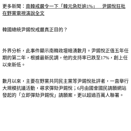
更多新聞：
南韓戒嚴令一下「韓元急貶逾1%」　尹錫悅狂批
在野黨電視演說全文
韓國總統尹錫悅戒嚴真正目的？
外界分析，此事件顯示南韓政壇暗湧數月。尹錫悅正值五年任
期的第二年，根據最新民調，他的支持率已跌至17%，創上任
以來新低。
數月以來，主要在野黨共同民主黨等尹錫悅批評者，一直舉行
大規模抗議活動，尋求彈劾尹錫悅；6月由國會國民請願網站
發起的「立即彈劾尹錫悅」請願案，更以超過百萬人聯署。