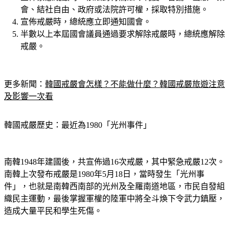
會、結社自由、政府或法院許可權，採取特別措施。
宣佈戒嚴時，總統應立即通知國會。
半數以上本屆國會議員通過要求解除戒嚴時，總統應解除
戒嚴。
更多新聞：
韓國戒嚴會怎樣？不能做什麼？韓國戒嚴旅遊注意
及影響一次看
韓國戒嚴歷史：最近為1980「光州事件」
南韓1948年建國後，共宣佈過16次戒嚴，其中緊急戒嚴12次。
南韓上次發布戒嚴是1980年5月18日，當時發生「
光州事
件」
，也就是南韓西南部的光州及全羅南道地區，市民自發組
織民主運動，最後掌握軍權的陸軍中將全斗煥下令武力鎮壓，
造成大量平民和學生死傷。