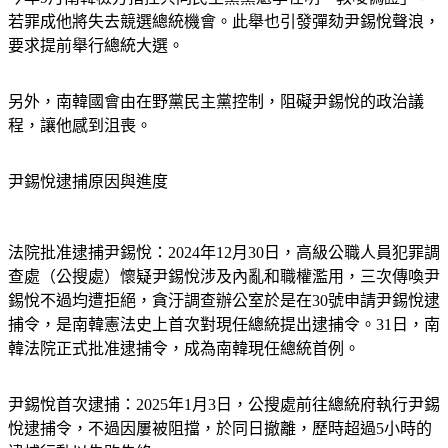
若罪成他將失去競選總統機會。此舉也引發彈劾尹錫悅聲浪，
要求提前舉行總統大選。
另外，
南韓國會由在野黨民主黨控制，阻礙尹錫悅的政治議
程
，讓他感到沮喪。
尹錫悅逮捕原因與進度
法院批准逮捕尹錫悅：
2024年12月30日，高級公職人員犯罪調
查處（公搜處）懷疑尹錫悅涉及內亂和職權濫用，三次傳喚尹
錫悅不過均遭拒絕，貪汙調查辦公室於是在30號申請尹錫悅逮
捕令，是南韓憲法史上首次對現任總統提出逮捕令。31日，南
韓法院正式批准逮捕令，成為南韓現任總統首例。
尹錫悅首次逮捕：
2025年1月3日，公搜處前往總統府執行尹錫
悅逮捕令，不過因屢被阻擋，於同日撤離，歷時超過5小時的