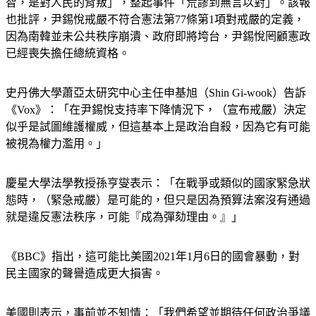
智，是對人民的背叛」，整起事件「荒謬到無言以對」。該報
也批評，尹錫悅戒嚴不符合憲法第77條第1項對戒嚴的定義，
因為南韓並未公共秩序崩潰、政府即將垮台，尹錫悅罔顧憲政
已經喪失擔任總統資格。
史丹佛大學蕭亞太研究中心主任申基旭（Shin Gi-wook）告訴
《Vox》：「在尹錫悅支持率下降情況下，（宣布戒嚴）決定
似乎是試圖維護權威，但這基本上是政治自殺，因為它有可能
被視為權力濫用。」
慶星大學法學教授孫亨燮表示：「在戰爭或類似的國家緊急狀
態時，（緊急戒嚴）是可能的，但只是因為預算法案沒有通過
就是違反憲法秩序，可能『成為彈劾理由。』」
《BBC》指出，這可能比美國2021年1月6日的國會暴動，對
民主國家的聲譽造成更大損害。
美國則表示，事前並不知情：「我們希望並期待任何政治爭議