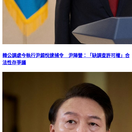
韓公調處今執行尹錫悅逮捕令 尹陣營：「缺調查許可權」合
法性存爭議