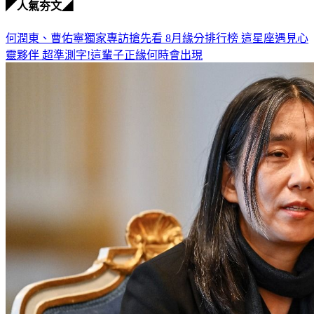
◤人氣夯文◢
何潤東、曹佑寧獨家專訪搶先看
8月緣分排行榜 這星座遇見心
靈夥伴
超準測字!這輩子正緣何時會出現