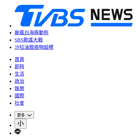
颱風白海豚動態
SBS歌謠大戰
沙拉油致癌物超標
首頁
即時
生活
政治
娛樂
國際
社會
更多