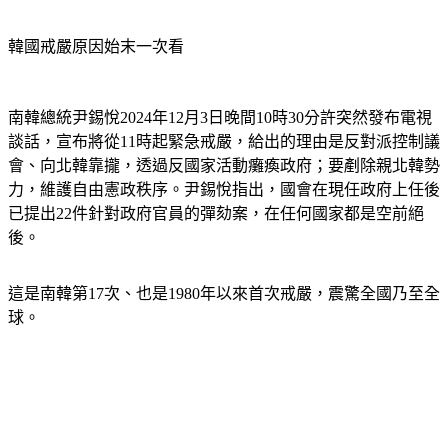
韓國戒嚴原因始末一次看
南韓總統尹錫悅2024年12月3日晚間10時30分許突然發布電視
談話，宣布將從11時起緊急戒嚴，給出的理由是反對派控制議
會、向北韓靠攏，透過反國家活動癱瘓政府；要剷除親北韓勢
力，維護自由憲政秩序。尹錫悅指出，國會在現任政府上任後
已提出22件針對政府官員的彈劾案，在任何國家都是空前絕
後。
這是南韓第17次、也是1980年以來首次戒嚴，震驚全國乃至全
球。