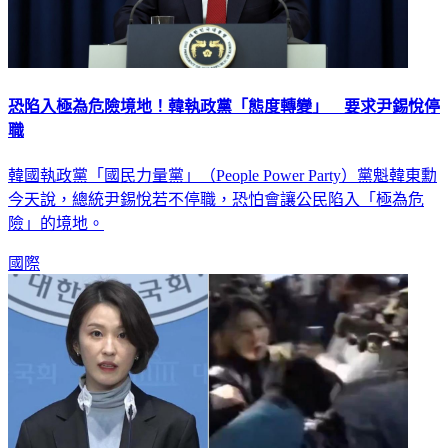
恐陷入極為危險境地！韓執政黨「態度轉變」 要求尹錫悅停
職
韓國執政黨「國民力量黨」（People Power Party）黨魁韓東勳
今天說，總統尹錫悅若不停職，恐怕會讓公民陷入「極為危
險」的境地。
國際