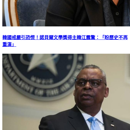
韓國戒嚴引恐慌！諾貝爾文學獎得主韓江震驚：「盼歷史不再
重演」