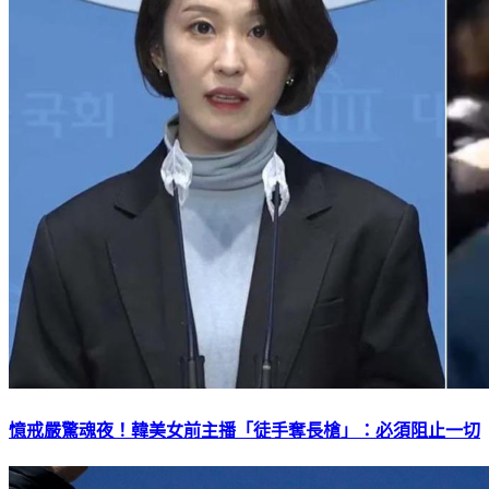
憶戒嚴驚魂夜！韓美女前主播「徒手奪長槍」：必須阻止一切