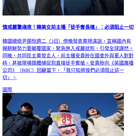
憶戒嚴驚魂夜！韓美女前主播「徒手奪長槍」：必須阻止一切
韓國總統尹錫悅週二（3日）傍晚發表電視演說，宣稱國內有
親朝鮮勢力要顛覆國家，緊急進入戒嚴狀態，引發全球譁然。
同晚，共同民主黨發言人、前主播安貴朎在國會外與軍人對對
峙，甚被現場媒體捕捉到直接徒手奪槍。安貴朎向《英國廣播
公司》（BBC）回顧當下，「我只知道我們必須阻止這一
切」。
國際