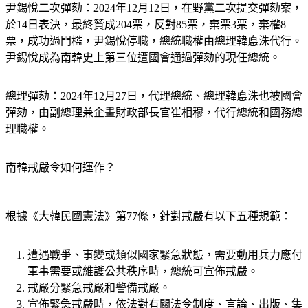
尹錫悅二次彈劾：
2024年12月12日，在野黨二次提交彈劾案，
於14日表決，最終贊成204票，反對85票，棄票3票，棄權8
票，成功過門檻，尹錫悅停職，總統職權由總理韓悳洙代行。
尹錫悅成為南韓史上第三位遭國會通過彈劾的現任總統。
總理彈劾：
2024年12月27日，代理總統、總理韓悳洙也被國會
彈劾，由副總理兼企畫財政部長官崔相穆，代行總統和國務總
理職權。
南韓戒嚴令如何運作？
根據《大韓民國憲法》第77條，針對戒嚴有以下五種規範：
遭遇戰爭、事變或類似國家緊急狀態，需要動用兵力應付
軍事需要或維護公共秩序時，總統可宣佈戒嚴。
戒嚴分緊急戒嚴和警備戒嚴。
宣佈緊急戒嚴時，依法對有關法令制度、言論、出版、集