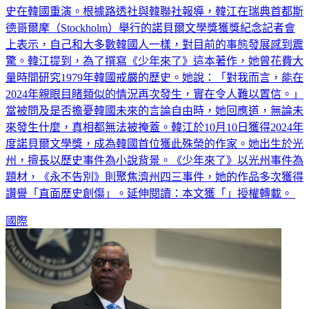
史在韓國重演。根據路透社與韓聯社報導，韓江在瑞典首都斯
德哥爾摩（Stockholm）舉行的諾貝爾文學獎獲獎紀念記者會
上表示，自己和大多數韓國人一樣，對目前的事態發展感到震
驚。韓江提到，為了撰寫《少年來了》這本著作，她曾花費大
量時間研究1979年韓國戒嚴的歷史。她說：「對我而言，能在
2024年親眼目睹類似的情況再次發生，實在令人難以置信。」
當被問及是否擔憂韓國未來的言論自由時，她回應道，無論未
來發生什麼，真相都無法被掩蓋。韓江於10月10日獲得2024年
度諾貝爾文學獎，成為韓國首位獲此殊榮的作家。她出生於光
州，擅長以歷史事件為小說背景。《少年來了》以光州事件為
題材，《永不告別》則聚焦濟州四三事件，她的作品多次獲得
讚譽「直面歷史創傷」。延伸閱讀：本文獲「」授權轉載。
國際