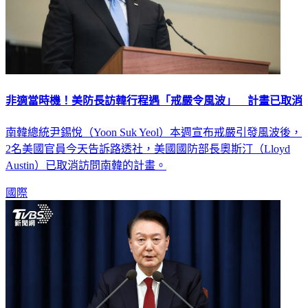
非適當時機！美防長訪韓行程遇「戒嚴令風波」 計畫已取消
南韓總統尹錫悅（Yoon Suk Yeol）本週宣布戒嚴引發風波後，
2名美國官員今天告訴路透社，美國國防部長奧斯汀（Lloyd
Austin）已取消訪問南韓的計畫。
國際