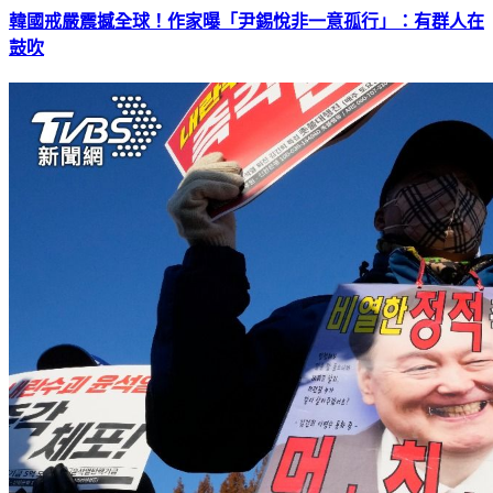
韓國戒嚴震撼全球！作家曝「尹錫悅非一意孤行」：有群人在
鼓吹