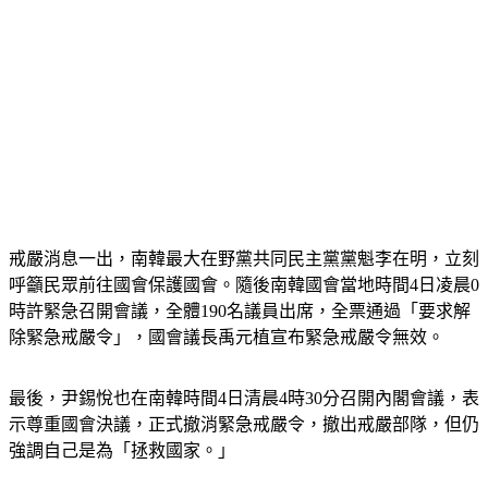
戒嚴消息一出，南韓最大在野黨共同民主黨黨魁李在明，立刻
呼籲民眾前往國會保護國會。隨後南韓國會當地時間4日凌晨0
時許緊急召開會議，全體190名議員出席，全票通過「要求解
除緊急戒嚴令」，國會議長禹元植宣布緊急戒嚴令無效。
最後，尹錫悅也在南韓時間4日清晨4時30分召開內閣會議，表
示尊重國會決議，正式撤消緊急戒嚴令，撤出戒嚴部隊，但仍
強調自己是為「拯救國家。」