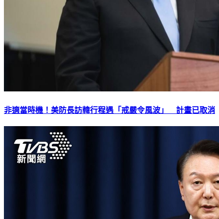
非適當時機！美防長訪韓行程遇「戒嚴令風波」 計畫已取消