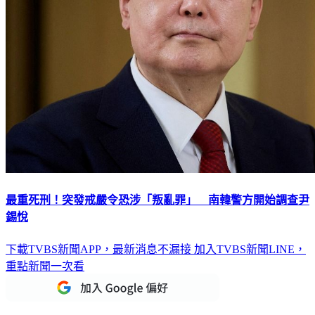
最重死刑！突發戒嚴令恐涉「叛亂罪」 南韓警方開始調查尹
錫悅
下載TVBS新聞APP，最新消息不漏接
加入TVBS新聞LINE，
重點新聞一次看