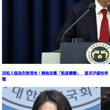
恐陷入極為危險境地！韓執政黨「態度轉變」 要求尹錫悅停
職