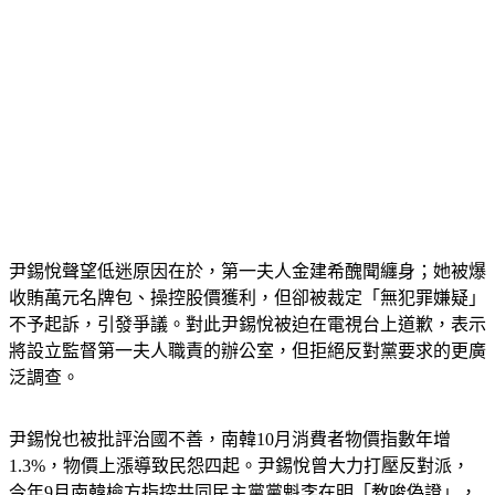
尹錫悅聲望低迷原因在於，
第一夫人金建希醜聞纏身
；她被爆
收賄萬元名牌包、操控股價獲利，但卻被裁定「無犯罪嫌疑」
不予起訴，引發爭議。對此尹錫悅被迫在電視台上道歉，表示
將設立監督第一夫人職責的辦公室，但拒絕反對黨要求的更廣
泛調查。
尹錫悅也被批評
治國不善
，南韓10月消費者物價指數年增
1.3%，物價上漲導致民怨四起。尹錫悅
曾大力打壓反對派
，
今年9月南韓檢方指控共同民主黨黨魁李在明「教唆偽證」，