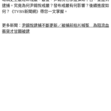
逮捕。究竟為何尹錫悅戒嚴？發布戒嚴有何影響？後續進度如
何？《TVBS新聞網》帶您一文掌握。
更多新聞：
尹錫悅逮捕不斷更新／被捕前拍片喊冤　為阻流血
衝突才甘願被逮