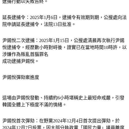
逮捕行動以失敗告終。
延長逮捕令：
2025年1月6日，逮捕令有效期到期，公搜處向法
院申請延長逮捕令，法院13日批准。
尹錫悅二次逮捕：
2025年1月15日，公搜處清晨再次執行尹錫
悅逮捕令，經歷數小時對峙後，證實已在當地時間10時許，以
涉嫌作為叛亂首腦罪名
成功逮捕尹錫悅。
尹錫悅彈劾案進度
這場由尹錫悅發動、持續約6小時堪稱史上最短命戒嚴，引發
韓國全體上下極度不滿的情緒。
尹錫悅首次彈劾：
在野黨2024年12月4日首次提出彈劾，於
2024年12月7日投票，因大部分執政黨「國民力量」議員離席