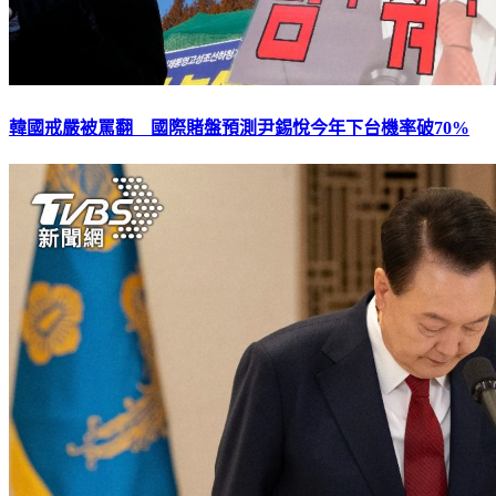
韓國戒嚴被罵翻 國際賭盤預測尹錫悅今年下台機率破70%