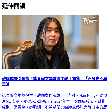
延伸閱讀
韓國戒嚴引恐慌！諾貝爾文學獎得主韓江震驚：「盼歷史不再
重演」
諾貝爾文學獎得主、韓國女作家韓江（한강，Han Kang）於12
月6日表示，她從未想過韓國在2024年會再次面臨戒嚴，對此
感到非常震驚。她強調，不希望武力鎮壓或侵犯言論自由的歷