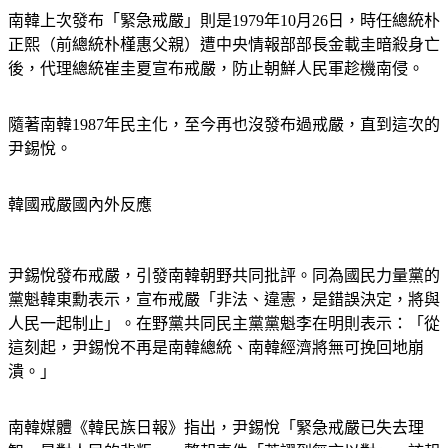
南韓上次發布「緊急戒嚴」則是1979年10月26日，時任總統朴
正熙（前總統朴槿惠父親）遭中央情報部部長金載圭暗殺身亡
後，代理總統崔圭夏宣布戒嚴，防止朝鮮人民軍趁機南侵。
隨著南韓1987年民主化，至今再也沒發布過戒嚴，直到這次的
尹錫悅。
韓國戒嚴國內外反應
尹錫悅發布戒嚴，引發南韓朝野共同批評。同為國民力量黨的
黨魁韓東勳表示，宣布戒嚴「非法、違憲，是錯誤決定，將與
人民一起制止」。在野黨共同民主黨黨魁李在明則表示：「從
這刻起，尹錫悅不再是南韓總統、南韓經濟將無可挽回地崩
潰。」
南韓媒體《韓民族日報》指出，尹錫悅「緊急戒嚴已失去理