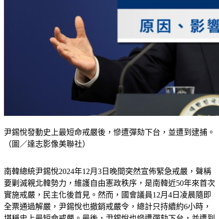
尹錫悅發動史上最短命戒嚴後，慘遭彈劾下台，並遭到逮捕。
（圖／達志影像美聯社）
南韓總統尹錫悅2024年12月3日晚間突然宣佈緊急戒嚴，聲稱
要剿滅親北韓勢力，維護自由憲政秩序，是南韓近50年來首次
實施戒嚴，民主化後首見。然而，國會議員12月4日凌晨隨即
全票通過解嚴，尹錫悅也撤銷戒嚴令，總計只持續約6小時，
堪稱史上最短命戒嚴。最後，尹錫悅也慘遭彈劾下台，並遭到