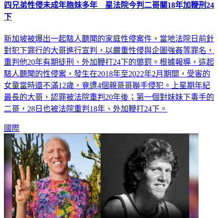
四兄弟性侵未成年胞妹多年 星法院今判二哥關18年加鞭刑24
下
新加坡被爆出一起駭人聽聞的家庭性侵案件，當地法院日前針
對犯下罪行的大哥進行宣判，以嚴重性侵與企圖強姦等罪名，
重判他20年有期徒刑、外加鞭打24下的懲罰。根據報導，這起
駭人聽聞的性侵案，發生在2018年至2022年2月期間，受害的
女童當時還不滿12歲，竟遭4個親哥哥聯手侵犯。上星期年紀
最長的大哥，認罪被法院重判20年後；第一個對妹妹下毒手的
二哥，28日也被法院重判18年、外加鞭打24下。
國際