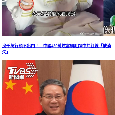
沒千萬行頭不出門！ 中國430萬炫富網紅踩中共紅線「被消
失」