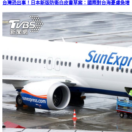
台灣恐出事！日本新版防衛白皮書草案：國際對台海憂慮急增