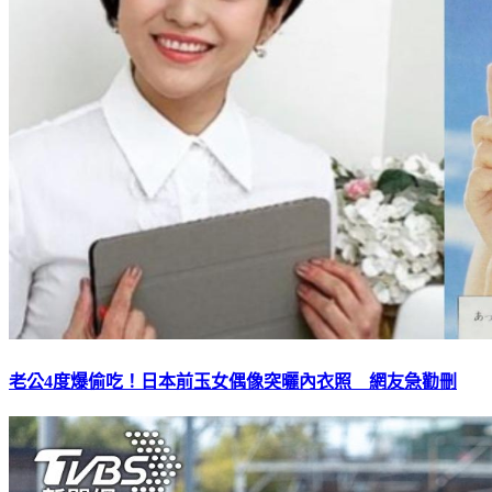
老公4度爆偷吃！日本前玉女偶像突曬內衣照 網友急勸刪