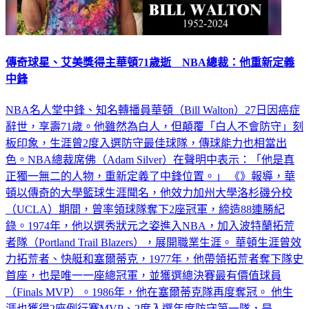
傳奇球星、艾美獎得主華頓71歲逝 NBA總裁：他重新定義
中鋒
NBA名人堂中鋒、知名轉播員華頓（Bill Walton）27日因癌症
辭世，享壽71歲。他雖然為白人，但顛覆「白人不會防守」刻
板印象，生涯曾2度入選防守最佳球隊，傳球能力也相當出
色。NBA總裁席佛（Adam Silver）在聲明中表示：「他是真
正獨一無二的人物，重新定義了中鋒位置。」 《》報導，華
頓以傳奇的大學籃球生涯聞名，他效力加州大學洛杉磯分校
（UCLA）期間，曾率領球隊奪下2座冠軍，締造88連勝紀
錄。1974年，他以選秀狀元之姿進入NBA，加入波特蘭拓荒
者隊（Portland Trail Blazers），展開職業生涯。 華頓生涯曾效
力拓荒者、快艇和塞爾蒂克，1977年，他帶領拓荒者奪下隊史
首座，也是唯一一座總冠軍，並獲選總決賽最有價值球員
（Finals MVP）。1986年，他在塞爾蒂克隊再度奪冠。 他生