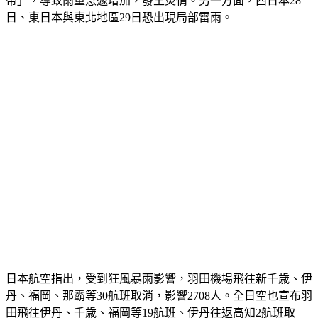
州南部、奄美、四國與東海今日傍晚後恐出現「線狀降水
帶」，導致雨量急遽增加，發生災情。另一方面，西日本28
日、東日本與東北地區29日恐出現局部雷雨。
日本航空指出，受到狂風暴雨影響，羽田機場飛往新千歳、伊
丹、福岡、那霸等30航班取消，影響2708人。全日空也宣布羽