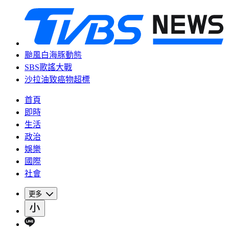
颱風白海豚動態
SBS歌謠大戰
沙拉油致癌物超標
首頁
即時
生活
政治
娛樂
國際
社會
更多