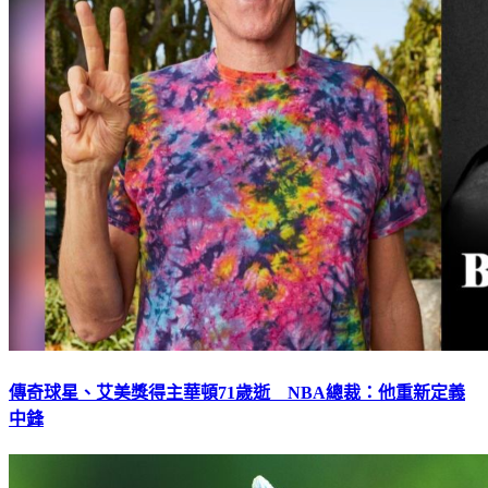
傳奇球星、艾美獎得主華頓71歲逝 NBA總裁：他重新定義
中鋒