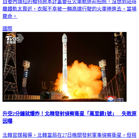
墨西哥近日發生一起嚴重的意外事故引起社會的關注。一名來
自委內瑞拉的模特原本計畫要在火車軌道前拍照，沒想到站得
離鐵軌太靠近，衣服不幸被一輛高速行駛的火車捲進去，當場
斃命。
國際
升空2分鐘就爆炸！北韓發射偵察衛星「萬里鏡1號」 失敗原
因曝