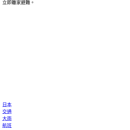
德島縣三好市、香川縣三豐市已發布避難指示，呼籲當地居民
立即離家避難。
日本
交通
大雨