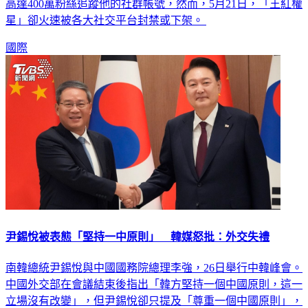
受盡追捧，在拍賣會上揮金如土，速迅積累數百萬粉絲，日前
高達400萬粉絲追蹤他的社群帳號，然而，5月21日，「王紅權
星」卻火速被各大社交平台封禁或下架。
國際
尹錫悅被表態「堅持一中原則」 韓媒怒批：外交失禮
南韓總統尹錫悅與中國國務院總理李強，26日舉行中韓峰會。
中國外交部在會議結束後指出「韓方堅持一個中國原則，這一