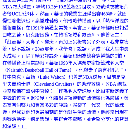
涯也獲得2座例行賽MVP、2度入選年度防守第一隊，是
NBA75大球星，場均13.3分10.5籃板2.2阻攻。32號球衣被拓荒
者後UCLA退休。 然而，華頓的職業生涯僅出賽468場，就因
慢性腳傷退役。高掛球鞋後，他轉戰轉播圈，以「熱情洋溢的
播報風格」在1991年榮獲艾美獎。事實上，華頓年輕時曾飽受
口吃之苦，仍克服困難，在轉播領域嶄露頭角。他曾坦言：
「紅頭髮、大鼻子、雀斑，再加上呆板書呆子外表，我非常害
羞，從不說話。28歲那年，我學會了說話，這成了我人生中最
大成就。」除了精彩評論外，華頓也因為總身穿鮮豔的T恤，
在轉播台上相當顯眼。華頓1993年入選奈史密斯籃球名人堂
（Naismith Basketball Hall of Fame）。他與妻子育有4個兒子，
其中魯克・華頓（Luke Walton）也曾是NBA球員，目前是克
里夫蘭騎士隊（Cleveland Cavaliers）的助理教練。 NBA 總裁
亞當席佛在聲明中哀悼：「作為名人堂球員，比爾重新定義了
中鋒的位置。退役後，他將對這項運動的熱情轉化為廣播，發
表富有洞察力和豐富多彩的評論，娛樂了一代又一代的籃球
迷。但我對他印象最深刻的是他對生活的熱情，他經常出現在
聯賽活動中，總是樂觀、笑得合不攏嘴，並希望分享他的智慧