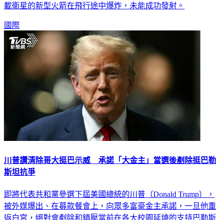
北韓官媒報導，北韓當局在27日晚間發射軍事偵察衛星，但搭
載衛星的新型火箭在飛行途中爆炸，未能成功發射。
國際
川普讚清除哥大挺巴示威 承諾「大金主」當選後剷除挺巴勒
斯坦抗爭
即將代表共和黨參選下屆美國總統的川普（Donald Trump），
被外媒爆出、在募款餐會上，向眾多富豪金主承諾，一旦他重