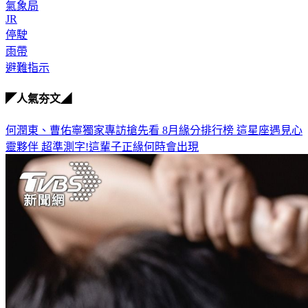
航班
氣象局
JR
停駛
雨帶
避難指示
◤人氣夯文◢
何潤東、曹佑寧獨家專訪搶先看
8月緣分排行榜 這星座遇見心
靈夥伴
超準測字!這輩子正緣何時會出現