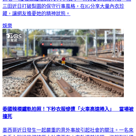
偷吃，4度被媒體拍到外遇不同女子，傳夫妻倆已經分居。而
三田近日打破梨園的保守行事風格，在IG分享大量內衣珍
藏，讓網友擔憂她的精神狀態。
娛樂
委國辣模鐵軌拍照！下秒衣服慘遭「火車高速捲入」 當場被
撞死