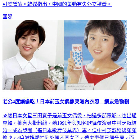
立場沒有改變」，但尹錫悅卻只提及「尊重一個中國原則」，
引發議論。韓媒指出，中國的舉動有失外交禮儀。
國際
老公4度爆偷吃！日本前玉女偶像突曬內衣照 網友急勸刪
58歲日本女星三田寬子是前玉女偶像，拍過多部電影、也出過
專輯，擁有大批粉絲。她1991年與知名歌舞伎演員中村芝翫結
婚，成為梨園（指日本歌舞伎業界）妻。但中村芝翫婚後頻頻