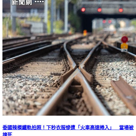
委國辣模鐵軌拍照！下秒衣服慘遭「火車高速捲入」 當場被