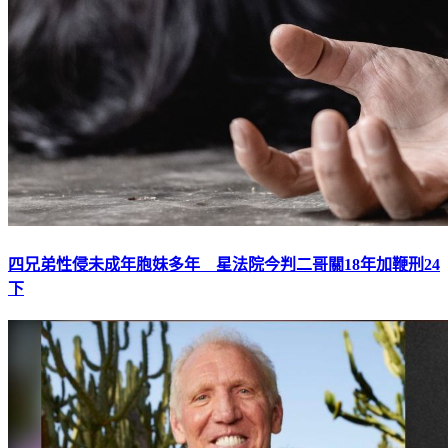
四兄弟性侵未成年胞妹多年 星法院今判二哥關18年加鞭刑24
下