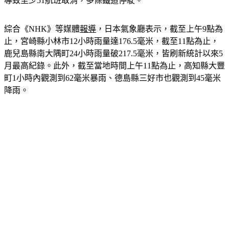
川縣等部分區域也發布土石流避難指示。此外，目前已知大雨
導致至少51航班取消，多條鐵道停駛。
綜合《NHK》等媒體
報導
，日本氣象廳表示，截至上午9點為
止，宮崎縣小林市12小時雨量達176.5毫米，截至11點為止，
鹿兒島縣南大隅町24小時雨量破217.5毫米，皆刷新統計以來5
月最高紀錄。此外，截至當地時間上午11點為止，高知縣大豐
町1小時內觀測到62毫米暴雨、德島縣三好市也觀測到45毫米
降雨。