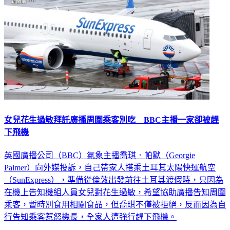
女兒花生過敏拜託廣播周圍乘客別吃 BBC主播一家卻被趕
下飛機
英國廣播公司（BBC）氣象主播喬琪．帕默（Georgie
Palmer）向外媒投訴，自己帶家人搭乘土耳其太陽快運航空
（SunExpress），準備從倫敦出發前往土耳其渡假時，只因為
在機上告知機組人員女兒對花生過敏，希望協助廣播告知周圍
乘客，暫時別食用相關食品，但喬琪不僅被拒絕，反而因為自
行告知乘客惹怒機長，全家人遭強行趕下飛機。