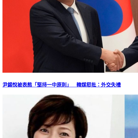
尹錫悅被表態「堅持一中原則」 韓媒怒批：外交失禮