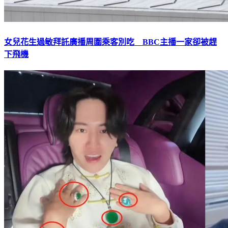
女兒花生過敏拜託廣播周圍乘客別吃 BBC主播一家卻被趕
下飛機