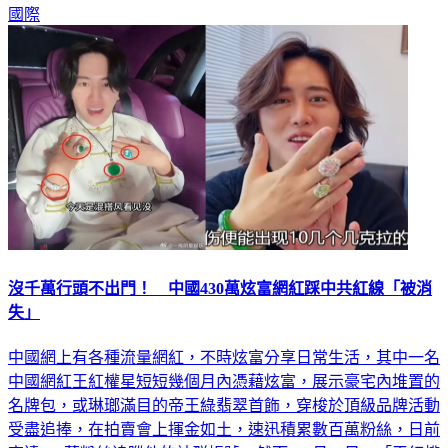
國際
沒千萬行頭不出門！ 中國430萬炫富網紅踩中共紅線「被消
失」
中國網上有各種流量網紅，不時炫富分享日常生活，其中一名
中國網紅王紅權星短短幾個月內憑藉炫富，展示豪宅內堆置的
名牌包，或琳瑯滿目的帝王綠翡翠首飾，穿梭於頂級品牌活動