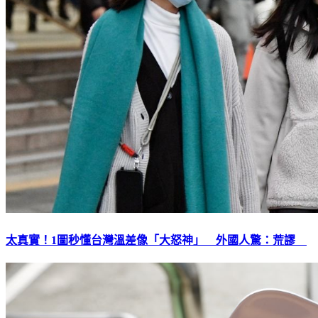
太真實！1圖秒懂台灣溫差像「大怒神」 外國人驚：荒謬