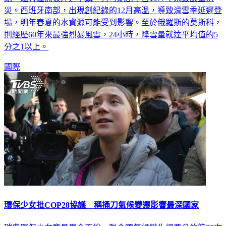
災。西班牙南部，出現創紀錄的12月高溫，導致滑雪季延遲登
場，明年春夏的水資源可能受到影響。至於俄羅斯的莫斯科，
則經歷60年來最強烈暴風雪，24小時，降雪量就達平均值的5
分之1以上。
國際
環保少女批COP28協議 稱捅刀氣候變遷影響最深國家