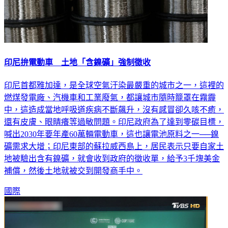
印尼拚電動車 土地「含鎳礦」強制徵收
印尼首都雅加達，是全球空氣汙染最嚴重的城市之一，這裡的
燃煤發電廠、汽機車和工業廢氣，都讓城市隨時籠罩在霧霾
中，這造成當地呼吸道疾病不斷飆升，沒有感冒卻久咳不癒，
還有皮膚、眼睛癢等過敏問題。印尼政府為了達到零碳目標，
喊出2030年要年產60萬輛電動車，這也讓電池原料之一──鎳
礦需求大增；印尼東部的蘇拉威西島上，居民表示只要自家土
地被驗出含有鎳礦，就會收到政府的徵收單，給予3千塊美金
補償，然後土地就被交到開發商手中。
國際