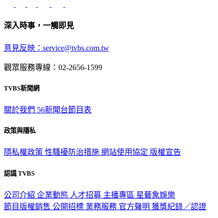
深入時事，一觸即見
意見反映：service@tvbs.com.tw
觀眾服務專線：02-2656-1599
TVBS新聞網
關於我們
56新聞台節目表
政策與隱私
隱私權政策
性騷擾防治措施
網站使用協定
版權宣告
認識 TVBS
公司介紹
企業動態
人才招募
主播專區
星藝象娛樂
節目版權銷售
公開招標
業務服務
官方聲明
獲獎紀錄／認證