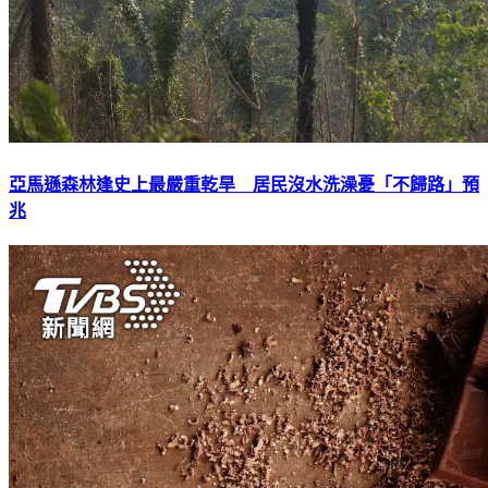
亞馬遜森林逢史上最嚴重乾旱 居民沒水洗澡憂「不歸路」預
兆