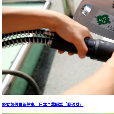
極端氣候需踩煞車 日本企業瞄準「脫碳財」