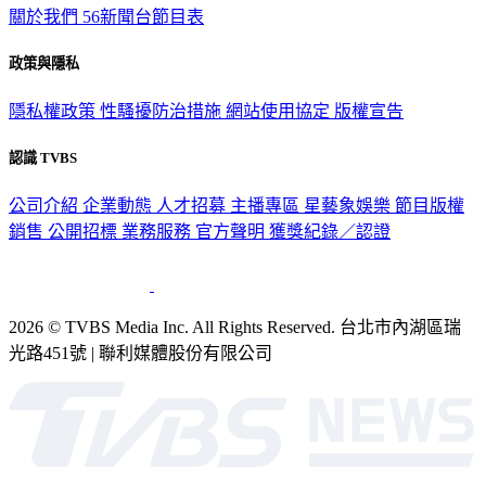
關於我們
56新聞台節目表
政策與隱私
隱私權政策
性騷擾防治措施
網站使用協定
版權宣告
認識 TVBS
公司介紹
企業動態
人才招募
主播專區
星藝象娛樂
節目版權
銷售
公開招標
業務服務
官方聲明
獲獎紀錄／認證
2026 © TVBS Media Inc. All Rights Reserved. 台北市內湖區瑞
光路451號 | 聯利媒體股份有限公司