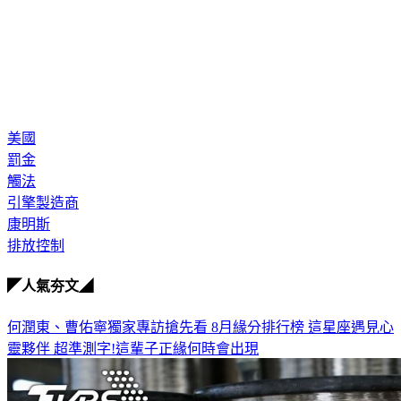
美國
罰金
觸法
引擎製造商
康明斯
排放控制
◤人氣夯文◢
何潤東、曹佑寧獨家專訪搶先看
8月緣分排行榜 這星座遇見心
靈夥伴
超準測字!這輩子正緣何時會出現