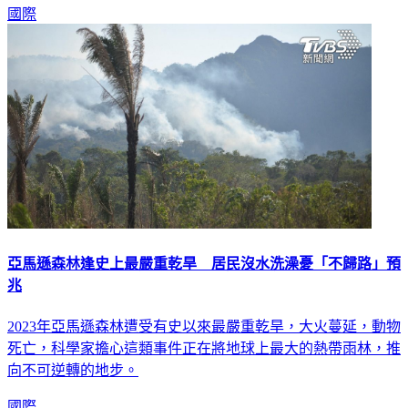
國際
亞馬遜森林逢史上最嚴重乾旱 居民沒水洗澡憂「不歸路」預
兆
2023年亞馬遜森林遭受有史以來最嚴重乾旱，大火蔓延，動物
死亡，科學家擔心這類事件正在將地球上最大的熱帶雨林，推
向不可逆轉的地步。
國際