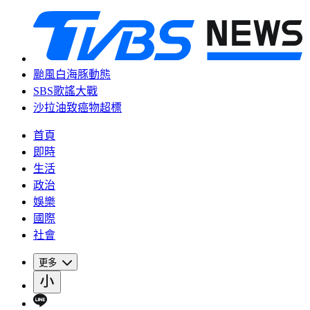
颱風白海豚動態
SBS歌謠大戰
沙拉油致癌物超標
首頁
即時
生活
政治
娛樂
國際
社會
更多