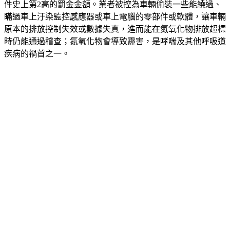
件史上第2高的罰金金額。業者被控為車輛偷裝一些能繞過、
瞞過車上汙染監控感應器或車上電腦的零部件或軟體，讓車輛
原本的排放控制失效或數據失真，進而能在氮氧化物排放超標
時仍能通過稽查；氮氧化物會導致霾害，是哮喘及其他呼吸道
疾病的禍首之一。