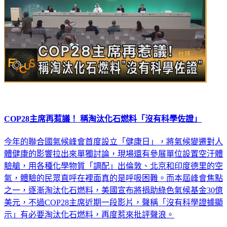
COP28主席再惹議！ 稱淘汰化石燃料「沒有科學佐證」
今年的聯合國氣候峰會首度設立「健康日」，將氣候變遷對人
體健康的影響拉出來單獨討論，現場還有參展單位設置空汙體
驗艙，用各種化學物質「調配」出倫敦、北京和印度德里的空
氣，體驗的民眾直呼在裡面真的是呼吸困難。而本屆峰會焦點
之一，逐漸淘汰化石燃料，美國宣布將捐助綠色氣候基金30億
美元，不過COP28主席近期一段影片，聲稱「沒有科學證據顯
示」有必要淘汰化石燃料，再度惹來批評聲浪。