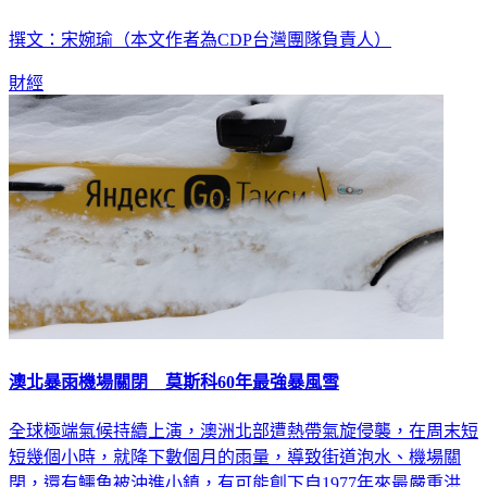
撰文：宋婉瑜（本文作者為CDP台灣團隊負責人）
財經
澳北暴雨機場關閉 莫斯科60年最強暴風雪
全球極端氣候持續上演，澳洲北部遭熱帶氣旋侵襲，在周末短
短幾個小時，就降下數個月的雨量，導致街道泡水、機場關
閉，還有鱷魚被沖進小鎮，有可能創下自1977年來最嚴重洪