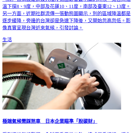
溫下探8、9度，中部及花蓮10、11度，南部及臺東12、13度。
另一方面，近期社群流傳一張動態圖顯示，別的區域降溫都是
逐步緩降，旁邊的台灣卻是急速下降後，又開始忽高忽低。影
像真實呈現台灣近來氣候，引發討論。
生活
極端氣候需踩煞車 日本企業瞄準「脫碳財」