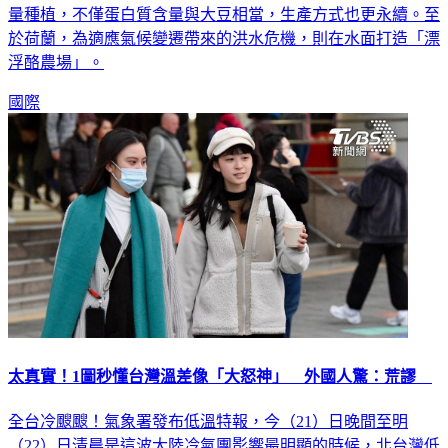
量種植，不僅蛋白質含量與大豆相當，生產方式也更永續。至
於荷蘭，為適應氣候變遷帶來的洪水危機，則在水面打造「漂
浮酪農場」。
國際
太真實！1圖秒懂台灣溫差像「大怒神」 外國人驚：荒謬
全台冷颼颼！氣象署發布低溫特報，今（21）日晚間至明
（22）日清晨是這波大陸冷氣團影響最明顯的時候，北台灣低