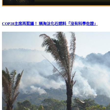
COP28主席再惹議！ 稱淘汰化石燃料「沒有科學佐證」