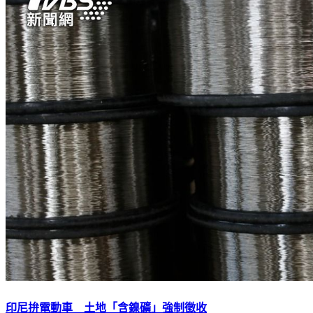
印尼拚電動車 土地「含鎳礦」強制徵收