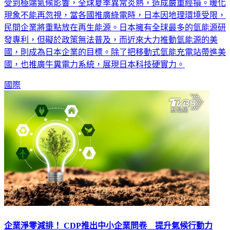
受到極端氣候影響，全球夏季異常炎熱，造成嚴重經損。暖化
現象不能再忽視，當各國推廣綠電時，日本因地理環境受限，
民間企業將重點放在再生能源。日本擁有全球最多的氫能源研
發專利，但礙於政策無法普及，而近來大力推動氫能源的美
國，則成為日本企業的目標。除了把移動式氫能充電站帶進美
國，也推廣牛糞電力系統，展現日本科技硬實力。
國際
企業淨零減排！ CDP推出中小企業問卷 提升氣候行動力