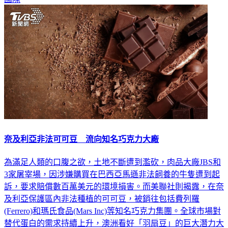
奈及利亞非法可可豆 流向知名巧克力大廠
為滿足人類的口腹之欲，土地不斷遭到濫砍，肉品大廠JBS和
3家屠宰場，因涉嫌購買在巴西亞馬遜非法飼養的牛隻遭到起
訴，要求賠償數百萬美元的環境損害。而美聯社則揭露，在奈
及利亞保護區內非法種植的可可豆，被銷往包括費列羅
(Ferrero)和瑪氏食品(Mars Inc)等知名巧克力集團。全球市場對
替代蛋白的需求持續上升，澳洲看好「羽扇豆」的巨大潛力大