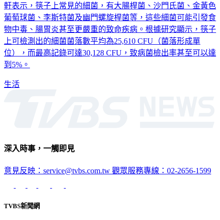
軒表示，筷子上常見的細菌，有大腸桿菌、沙門氏菌、金黃色
葡萄球菌、李斯特菌及幽門螺旋桿菌等，這些細菌可能引發食
物中毒、腸胃炎甚至更嚴重的致命疾病。根據研究顯示，筷子
上可檢測出的細菌菌落數平均為25,610 CFU（菌落形成單
位），而最高記錄可達30,128 CFU，致病菌檢出率甚至可以達
到5%。
生活
深入時事，一觸即見
意見反映：service@tvbs.com.tw
觀眾服務專線：02-2656-1599
TVBS新聞網