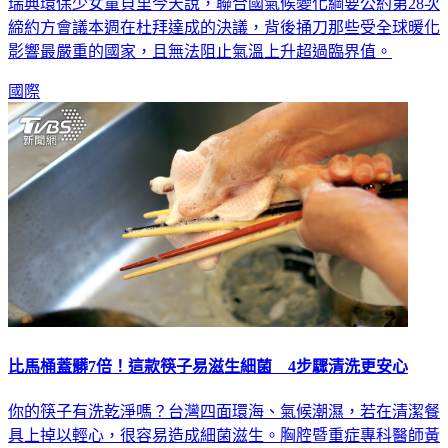
瑞典環保少女童貝里今天說，聯合國氣候變化綱要公約第28次
締約方會議本週在杜拜達成的決議，背後捅刀那些受全球暖化
影響最嚴重的國家，且無法阻止氣溫上升超過臨界值。
國際
比馬桶蓋髒7倍！這款筷子易滋生細菌 4步驟清洗更安心
你的筷子有洗乾淨嗎？台灣四面環海、氣候潮濕，若在清潔餐
具上掉以輕心，很容易造成細菌滋生。胸腔暨重症專科醫師黃