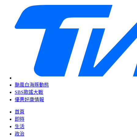
颱風白海豚動態
SBS歌謠大戰
優惠好康情報
首頁
即時
生活
政治