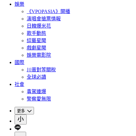
娛樂
《VPOPASIA》開播
演唱會搶票情報
日韓爆米花
歌手動態
綜藝星聞
戲劇星聞
娛樂電影院
國際
川普對等關稅
全球必讀
社會
毒駕連爆
警察愛無限
更多