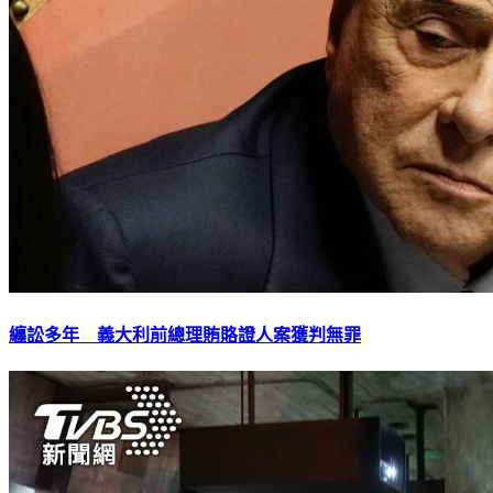
纏訟多年 義大利前總理賄賂證人案獲判無罪