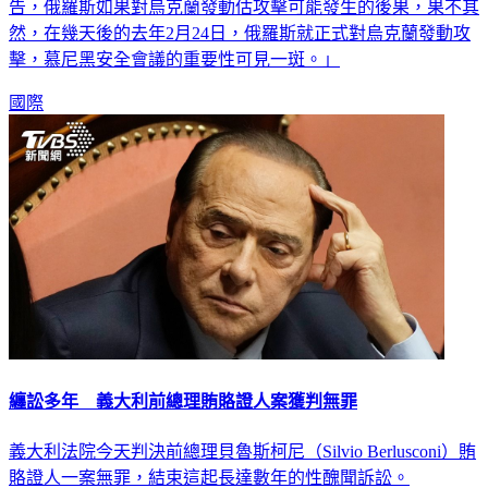
告，俄羅斯如果對烏克蘭發動估攻擊可能發生的後果，果不其
然，在幾天後的去年2月24日，俄羅斯就正式對烏克蘭發動攻
擊，慕尼黑安全會議的重要性可見一斑。」
國際
纏訟多年 義大利前總理賄賂證人案獲判無罪
義大利法院今天判決前總理貝魯斯柯尼（Silvio Berlusconi）賄
賂證人一案無罪，結束這起長達數年的性醜聞訴訟。