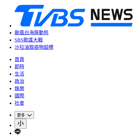
颱風白海豚動態
SBS歌謠大戰
沙拉油致癌物超標
首頁
即時
生活
政治
娛樂
國際
社會
更多