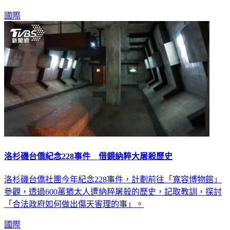
國際
洛杉磯台僑紀念228事件 借鏡納粹大屠殺歷史
洛杉磯台僑社團今年紀念228事件，計劃前往「寬容博物館」
參觀，透過600萬猶太人遭納粹屠殺的歷史，記取教訓，探討
「合法政府如何做出傷天害理的事」。
國際