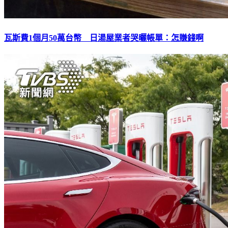
瓦斯費1個月50萬台幣 日湯屋業者哭曬帳單：怎賺錢啊