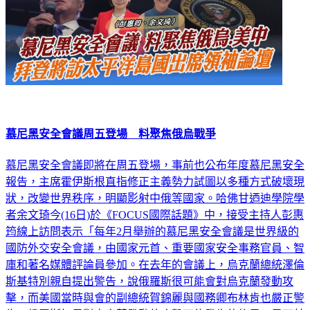
慕尼黑安全會議周五登場 料聚焦俄烏戰爭
慕尼黑安全會議即將在周五登場，事前也公布年度慕尼黑安全
報告，主席霍伊斯根直指修正主義勢力試圖以多種方式破壞現
狀，改變世界秩序，明顯影射中俄等國家。哈佛甘迺迪學院學
者余文琦今(16日)於《FOCUS國際話題》中，接受主持人彭惠
筠線上訪問表示「每年2月舉辦的慕尼黑安全會議是世界級的
國防外交安全會議，由國家元首、重要國家安全事務官員、智
庫和著名媒體評論員參加。在去年的會議上，烏克蘭總統澤倫
斯基特別親自提出警告，說俄羅斯很可能會對烏克蘭發動攻
擊，而美國當時與會的副總統賀錦麗與國務卿布林肯也嚴正警