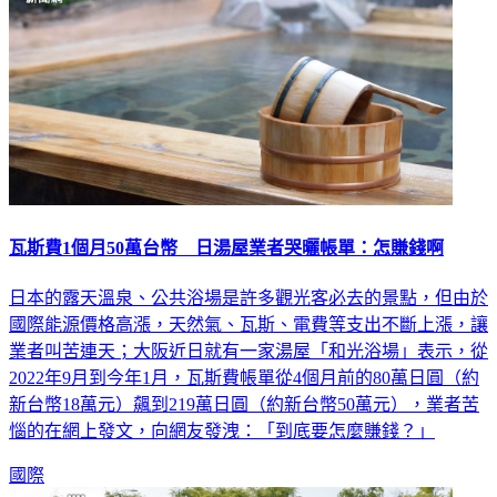
瓦斯費1個月50萬台幣 日湯屋業者哭曬帳單：怎賺錢啊
日本的露天溫泉、公共浴場是許多觀光客必去的景點，但由於
國際能源價格高漲，天然氣、瓦斯、電費等支出不斷上漲，讓
業者叫苦連天；大阪近日就有一家湯屋「和光浴場」表示，從
2022年9月到今年1月，瓦斯費帳單從4個月前的80萬日圓（約
新台幣18萬元）飆到219萬日圓（約新台幣50萬元），業者苦
惱的在網上發文，向網友發洩：「到底要怎麼賺錢？」
國際