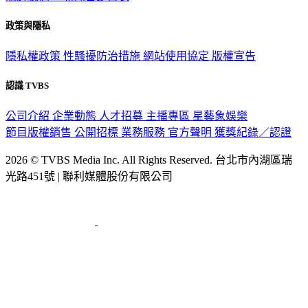
政策與隱私
隱私權政策
性騷擾防治措施
網站使用協定
版權宣告
認識 TVBS
公司介紹
企業動態
人才招募
主播專區
星藝象娛樂
節目版權銷售
公開招標
業務服務
官方聲明
獲獎紀錄／認證
2026 © TVBS Media Inc. All Rights Reserved. 台北市內湖區瑞
光路451號 | 聯利媒體股份有限公司