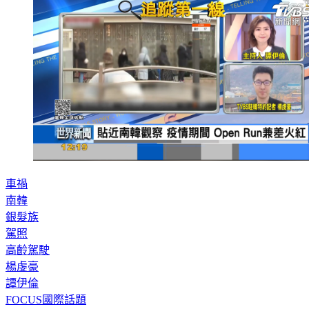
車禍
南韓
銀髮族
駕照
高齡駕駛
楊虔豪
譚伊倫
FOCUS國際話題