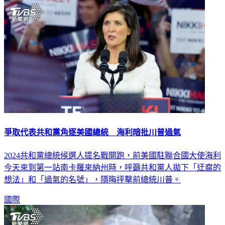
爭取代表共和黨角逐美國總統 海利暗批川普過氣
2024共和黨總統候選人提名戰開跑，前美國駐聯合國大使海利
今天來到第一站南卡羅來納州時，呼籲共和黨人拋下「迂腐的
想法」和「過氣的名號」，隱晦抨擊前總統川普。
國際