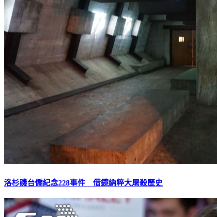
洛杉磯台僑紀念228事件 借鏡納粹大屠殺歷史