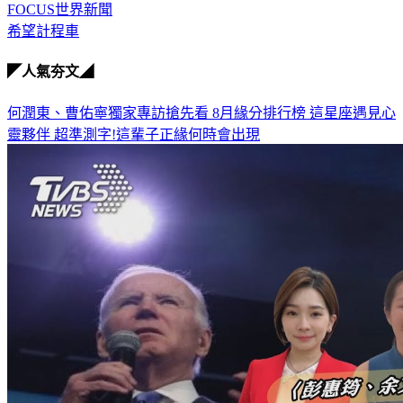
FOCUS世界新聞
希望計程車
◤人氣夯文◢
何潤東、曹佑寧獨家專訪搶先看
8月緣分排行榜 這星座遇見心
靈夥伴
超準測字!這輩子正緣何時會出現