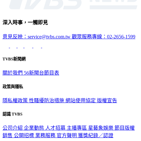
深入時事，一觸即見
意見反映：service@tvbs.com.tw
觀眾服務專線：02-2656-1599
TVBS新聞網
關於我們
56新聞台節目表
政策與隱私
隱私權政策
性騷擾防治措施
網站使用協定
版權宣告
認識 TVBS
公司介紹
企業動態
人才招募
主播專區
星藝象娛樂
節目版權
銷售
公開招標
業務服務
官方聲明
獲獎紀錄／認證