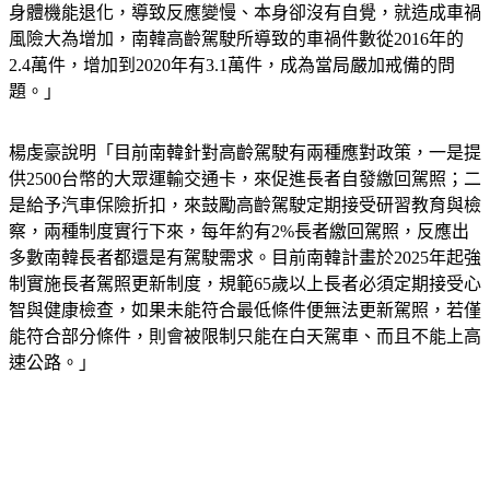
身體機能退化，導致反應變慢、本身卻沒有自覺，就造成車禍
風險大為增加，南韓高齡駕駛所導致的車禍件數從2016年的
2.4萬件，增加到2020年有3.1萬件，成為當局嚴加戒備的問
題。」
楊虔豪說明「目前南韓針對高齡駕駛有兩種應對政策，一是提
供2500台幣的大眾運輸交通卡，來促進長者自發繳回駕照；二
是給予汽車保險折扣，來鼓勵高齡駕駛定期接受研習教育與檢
察，兩種制度實行下來，每年約有2%長者繳回駕照，反應出
多數南韓長者都還是有駕駛需求。目前南韓計畫於2025年起強
制實施長者駕照更新制度，規範65歲以上長者必須定期接受心
智與健康檢查，如果未能符合最低條件便無法更新駕照，若僅
能符合部分條件，則會被限制只能在白天駕車、而且不能上高
速公路。」