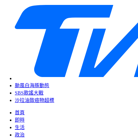
颱風白海豚動態
SBS歌謠大戰
沙拉油致癌物超標
首頁
即時
生活
政治