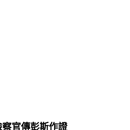
檢察官傳彭斯作證