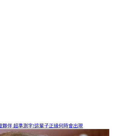
靈夥伴
超準測字!這輩子正緣何時會出現