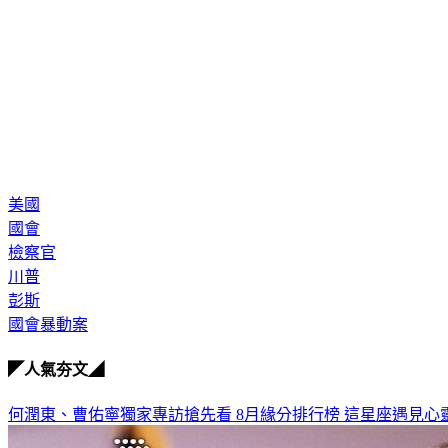
美國
國會
檢察官
川普
彭斯
國會暴動案
◤人氣夯文◢
何潤東、曹佑寧獨家專訪搶先看
8月緣分排行榜 這星座遇見心