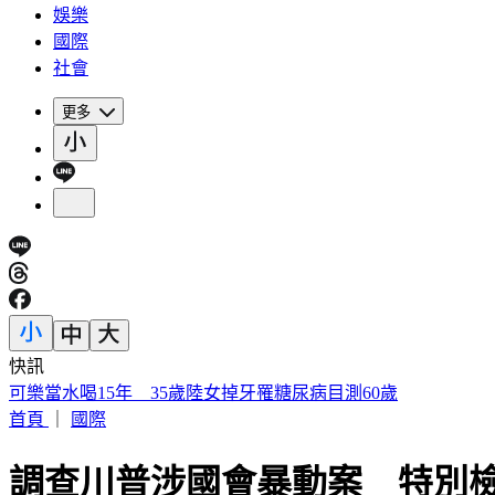
娛樂
國際
社會
更多
快訊
可樂當水喝15年 35歲陸女掉牙罹糖尿病目測60歲
首頁
｜
國際
調查川普涉國會暴動案 特別