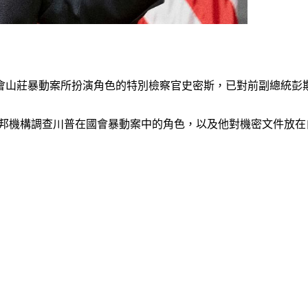
會山莊暴動案所扮演角色的特別檢察官史密斯，已對前副總統彭斯（Mi
導聯邦機構調查川普在國會暴動案中的角色，以及他對機密文件放在自家