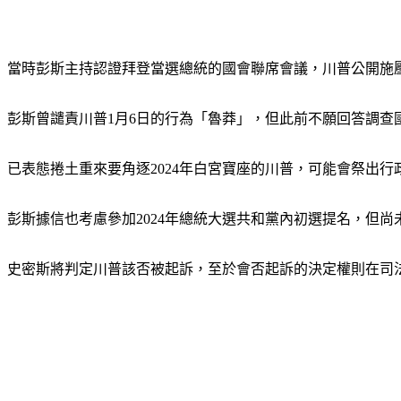
當時彭斯主持認證拜登當選總統的國會聯席會議，川普公開施
彭斯曾譴責川普1月6日的行為「魯莽」，但此前不願回答調查
已表態捲土重來要角逐2024年白宮寶座的川普，可能會祭出
彭斯據信也考慮參加2024年總統大選共和黨內初選提名，但尚
史密斯將判定川普該否被起訴，至於會否起訴的決定權則在司法部長賈蘭