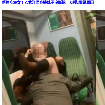
傳偷吃50女！乙武洋匡身邊妹子沒斷過 友曝2關鍵原因