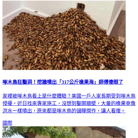
啄木鳥狂鑿洞！挖牆噴出「317公斤橡果海」師傅傻眼了
家裡被啄木鳥看上是什麼體驗？美國一戶人家長期受到啄木鳥
侵擾，近日找來專家施工，沒想到鑿開牆壁，大量的橡果竟像
洪水一樣噴出，原來都是啄木鳥的儲糧傑作，讓人看傻。
國際