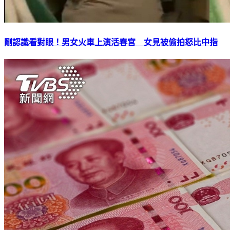
剛認識看對眼！男女火車上演活春宮 女見被偷拍怒比中指