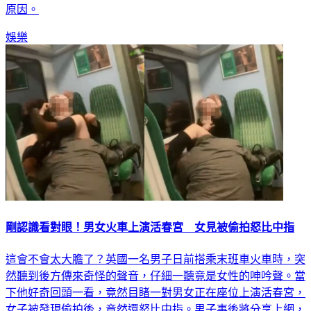
原因。
娛樂
剛認識看對眼！男女火車上演活春宮 女見被偷拍怒比中指
這會不會太大膽了？英國一名男子日前搭乘末班車火車時，突
然聽到後方傳來奇怪的聲音，仔細一聽竟是女性的呻吟聲。當
下他好奇回頭一看，竟然目睹一對男女正在座位上演活春宮，
女子被發現偷拍後，竟然還怒比中指。男子事後將分享上網，