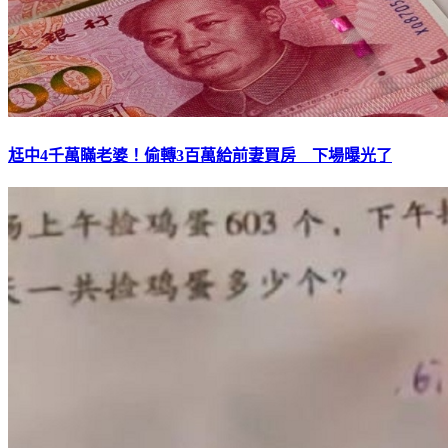
尪中4千萬瞞老婆！偷轉3百萬給前妻買房 下場曝光了