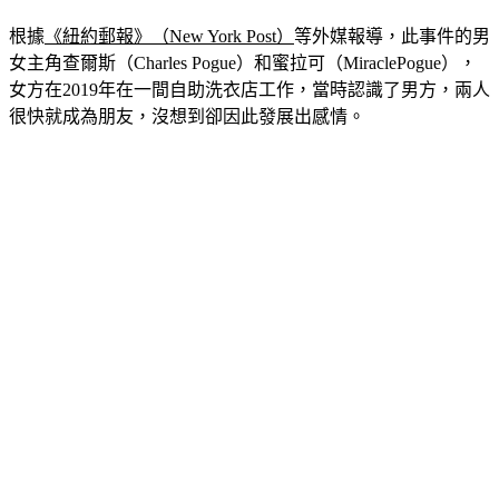
根據
《紐約郵報》（New York Post）
等外媒報導，此事件的男
女主角查爾斯（Charles Pogue）和蜜拉可（MiraclePogue），
女方在2019年在一間自助洗衣店工作，當時認識了男方，兩人
很快就成為朋友，沒想到卻因此發展出感情。