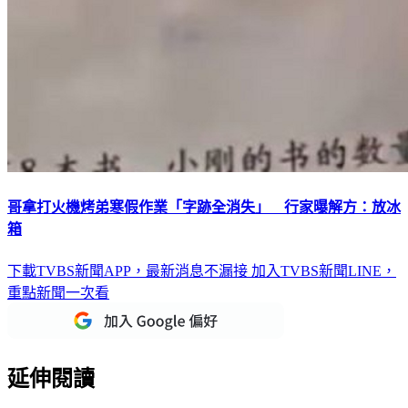
哥拿打火機烤弟寒假作業「字跡全消失」 行家曝解方：放冰
箱
下載TVBS新聞APP，最新消息不漏接
加入TVBS新聞LINE，
重點新聞一次看
延伸閱讀