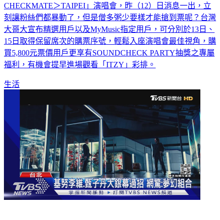
日，在林口體育館舉行「ITZY THE 1ST WORLD TOUR＜
CHECKMATE＞TAIPEI」演唱會，昨（12）日消息一出，立
刻讓粉絲們都暴動了，但是僧多粥少要樣才能搶到票呢？台灣
大哥大宣布精選用戶以及MyMusic指定用戶，可分別於13日、
15日取得保留席次的購票序號，輕鬆入座演唱會最佳視角，購
買5,800元票價用戶更享有SOUNDCHECK PARTY抽獎之專屬
福利，有機會提早進場觀看「ITZY」彩排。
生活