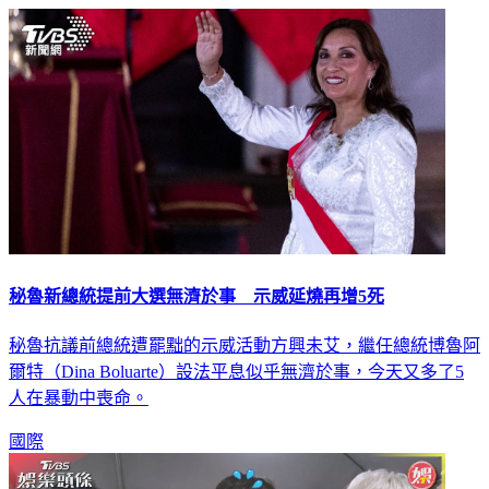
秘魯新總統提前大選無濟於事 示威延燒再增5死
秘魯抗議前總統遭罷黜的示威活動方興未艾，繼任總統博魯阿
爾特（Dina Boluarte）設法平息似乎無濟於事，今天又多了5
人在暴動中喪命。
國際