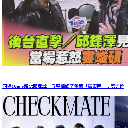
同場Ozone新北耶誕城！五堅情認了羨慕「這東西」：努力吃