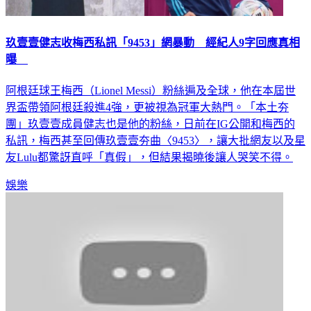
玖壹壹健志收梅西私訊「9453」網暴動 經紀人9字回應真相
曝
阿根廷球王梅西（Lionel Messi）粉絲遍及全球，他在本屆世
界盃帶領阿根廷殺進4強，更被視為冠軍大熱門。「本土夯
團」玖壹壹成員健志也是他的粉絲，日前在IG公開和梅西的
私訊，梅西甚至回傳玖壹壹夯曲〈9453〉，讓大批網友以及星
友Lulu都驚訝直呼「真假」，但結果揭曉後讓人哭笑不得。
娛樂