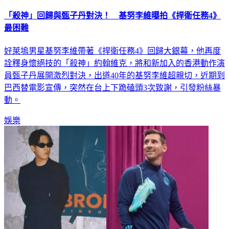
「殺神」回歸與甄子丹對決！ 基努李維曝拍《捍衛任務4》
最困難
好萊塢男星基努李維帶著《捍衛任務4》回歸大銀幕，他再度
詮釋身懷絕技的「殺神」約翰維克，將和新加入的香港動作演
員甄子丹展開激烈對決，出道40年的基努李維超親切，近期到
巴西替電影宣傳，突然在台上下跪磕頭3次致謝，引發粉絲暴
動。
娛樂