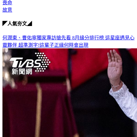
祕魯
喪命
故意
◤人氣夯文◢
何潤東、曹佑寧獨家專訪搶先看
8月緣分排行榜 這星座遇見心
靈夥伴
超準測字!這輩子正緣何時會出現