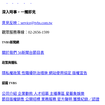
深入時事，一觸即見
意見反映：service@tvbs.com.tw
觀眾服務專線：02-2656-1599
TVBS新聞網
關於我們
56新聞台節目表
政策與隱私
隱私權政策
性騷擾防治措施
網站使用協定
版權宣告
認識 TVBS
公司介紹
企業動態
人才招募
主播專區
星藝象娛樂
節目版權銷售
公開招標
業務服務
官方聲明
獲獎紀錄／認證