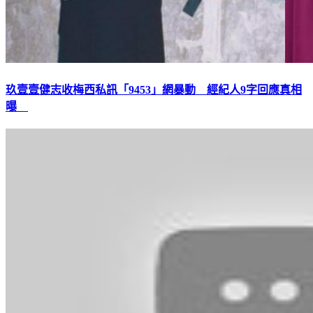
玖壹壹健志收梅西私訊「9453」網暴動 經紀人9字回應真相
曝