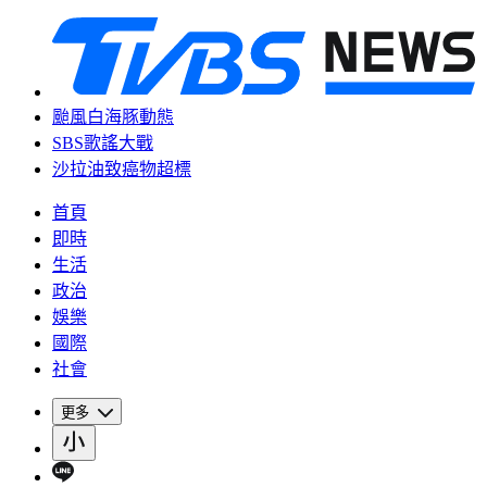
颱風白海豚動態
SBS歌謠大戰
沙拉油致癌物超標
首頁
即時
生活
政治
娛樂
國際
社會
更多