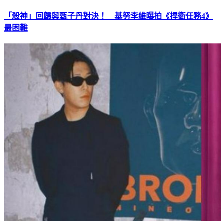
「殺神」回歸與甄子丹對決！ 基努李維曝拍《捍衛任務4》
最困難