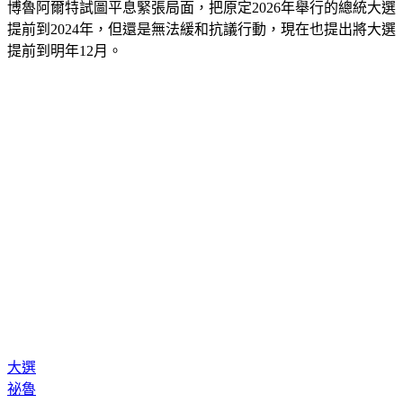
來將暫停行動和集會自由，還可能包括實施夜間宵禁。新總統
博魯阿爾特試圖平息緊張局面，把原定2026年舉行的總統大選
提前到2024年，但還是無法緩和抗議行動，現在也提出將大選
提前到明年12月。
大選