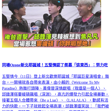
同場Ozone新北耶誕城！五堅情認了羨慕「這東西」：努力吃
五堅情今（11日）登上新北歡樂耶誕城「耶誕巨星演唱會」舞
台，一開場就各自帶來表演，由小賴的〈Welcome To My
Paradise〉熱舞打頭陣、黃偉晉深情獻唱〈我還是一個人〉、
邱鋒澤搭婁峻碩飆唱〈深淵〉，高亢的爆發力引起全場暴動，
接著五個人合體帶來〈Be a Liar〉、〈LALALA〉，動感有活