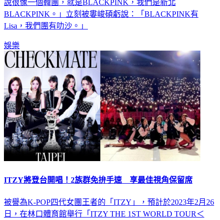
力的快歌，一下子就掀起全場高潮，邱鋒澤還笑說：「我們被
說很像一個韓團，就是BLACKPINK，我們是新北
BLACKPINK。」立刻被婁峻碩虧說：「BLACKPINK有
Lisa，我們團有叻沙。」
娛樂
ITZY將登台開唱！2族群免拚手速 享最佳視角保留席
被譽為K-POP四代女團王者的「ITZY」，預計於2023年2月26