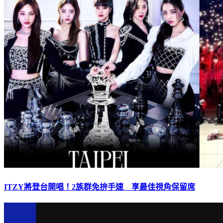
ITZY將登台開唱！2族群免拚手速 享最佳視角保留席