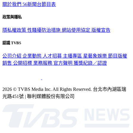
關於我們
56新聞台節目表
政策與隱私
隱私權政策
性騷擾防治措施
網站使用協定
版權宣告
認識 TVBS
公司介紹
企業動態
人才招募
主播專區
星藝象娛樂
節目版權
銷售
公開招標
業務服務
官方聲明
獲獎紀錄／認證
2026 © TVBS Media Inc. All Rights Reserved. 台北市內湖區瑞
光路451號 | 聯利媒體股份有限公司