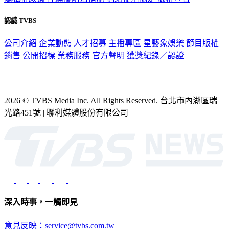
隱私權政策
性騷擾防治措施
網站使用協定
版權宣告
認識 TVBS
公司介紹
企業動態
人才招募
主播專區
星藝象娛樂
節目版權
銷售
公開招標
業務服務
官方聲明
獲獎紀錄／認證
2026 © TVBS Media Inc. All Rights Reserved. 台北市內湖區瑞
光路451號 | 聯利媒體股份有限公司
深入時事，一觸即見