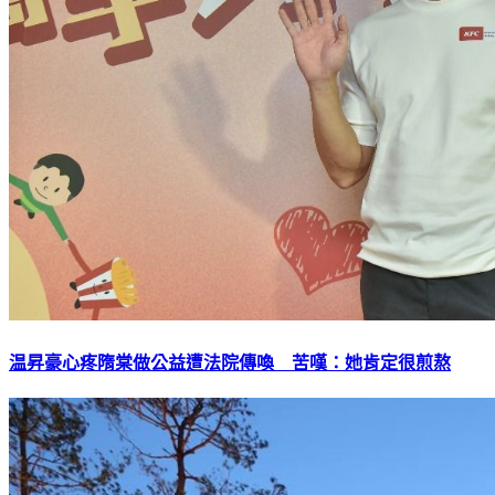
温昇豪心疼隋棠做公益遭法院傳喚 苦嘆：她肯定很煎熬