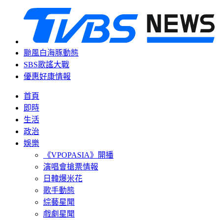
颱風白海豚動態
SBS歌謠大戰
優惠好康情報
首頁
即時
生活
政治
娛樂
《VPOPASIA》開播
演唱會搶票情報
日韓爆米花
歌手動態
綜藝星聞
戲劇星聞