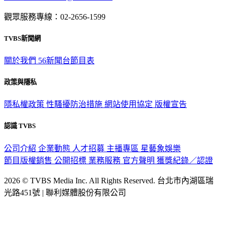
意見反映：service@tvbs.com.tw
觀眾服務專線：02-2656-1599
TVBS新聞網
關於我們
56新聞台節目表
政策與隱私
隱私權政策
性騷擾防治措施
網站使用協定
版權宣告
認識 TVBS
公司介紹
企業動態
人才招募
主播專區
星藝象娛樂
節目版權銷售
公開招標
業務服務
官方聲明
獲獎紀錄／認證
2026 © TVBS Media Inc. All Rights Reserved. 台北市內湖區瑞
光路451號 | 聯利媒體股份有限公司