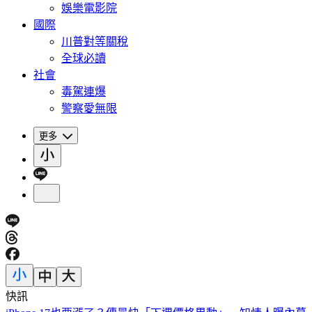
娛樂電影院
國際
川普對等關稅
全球必讀
社會
毒駕連爆
警察愛無限
更多
快訊