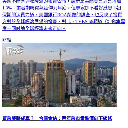
美國不斷有通膨降溫的報告公布，最新是美國零售銷售增加
1.3%；業者期盼買氣延伸到年底，但專家卻不看好感恩耶誕
假期的消費力道，美國銀行BOA所做的調查，也反映了投資
方對於全球經濟展望的擔憂，對此，TVBS 56頻道《》邀集專
家一同討論全球經濟未來走向。
財經
買房夢將成真？ 合庫金估：明年房市量跌價向下緩修