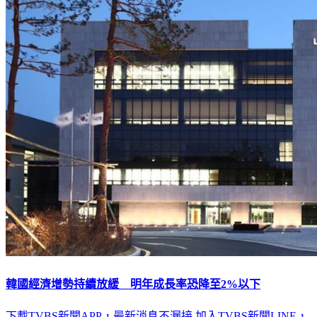
韓國經濟增勢持續放緩 明年成長率恐降至2%以下