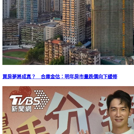
買房夢將成真？ 合庫金估：明年房市量跌價向下緩修