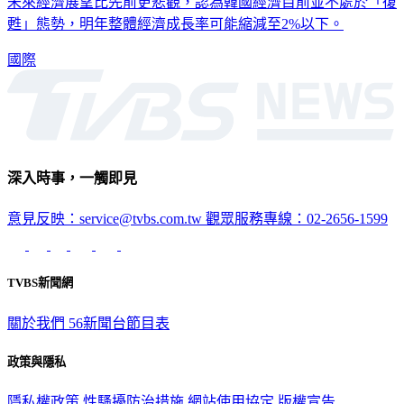
韓國開發研究院（KDI）今天發布11月經濟動向預測報告，對
未來經濟展望比先前更悲觀，認為韓國經濟目前並不處於「復
甦」態勢，明年整體經濟成長率可能縮減至2%以下。
國際
深入時事，一觸即見
意見反映：service@tvbs.com.tw
觀眾服務專線：02-2656-1599
TVBS新聞網
關於我們
56新聞台節目表
政策與隱私