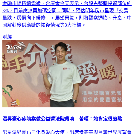
金融市場持續震盪，合庫金今天表示，台股占整體投資部位約
3%，目前應無再加碼空間；同時，預估明年房市呈現「交易
量跌，房價向下緩修」，展望景氣，則將觀察通膨、升息、中
國解封後供應鏈的恢復情況等3大指標。
財經
温昇豪心疼隋棠做公益遭法院傳喚 苦嘆：她肯定很煎熬