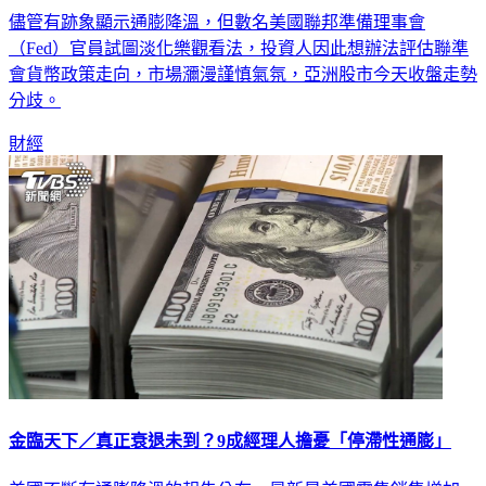
儘管有跡象顯示通膨降溫，但數名美國聯邦準備理事會
（Fed）官員試圖淡化樂觀看法，投資人因此想辦法評估聯準
會貨幣政策走向，市場瀰漫謹慎氣氛，亞洲股市今天收盤走勢
分歧。
財經
金臨天下／真正衰退未到？9成經理人擔憂「停滯性通膨」