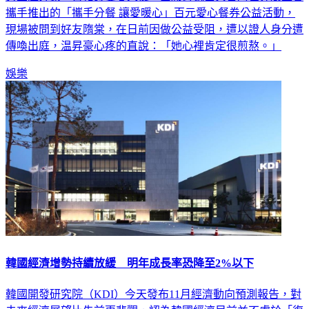
男星温昇豪15日化身愛心大使，出席肯德基與台灣世界展望會
攜手推出的「攜手分餐 讓愛暖心」百元愛心餐券公益活動，
現場被問到好友隋棠，在日前因做公益受阻，遭以證人身分遭
傳喚出庭，温昇豪心疼的直說：「她心裡肯定很煎熬。」
娛樂
韓國經濟增勢持續放緩 明年成長率恐降至2%以下