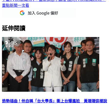
下載TVBS新聞APP，最新消息不漏接
加入TVBS新聞LINE，
重點新聞一次看
延伸閱讀
造勢插曲！他自稱「台大學長」衝上台爆尷尬 黃珊珊這樣說