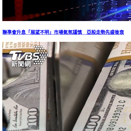
聯準會升息「展望不明」市場氣氛謹慎 亞股走勢先盛後衰