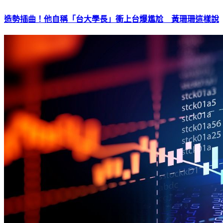
造勢插曲！他自稱「台大學長」衝上台爆尷尬 黃珊珊這樣說