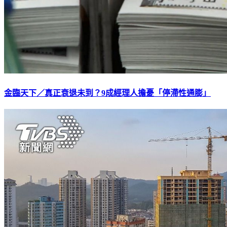
金臨天下／真正衰退未到？9成經理人擔憂「停滯性通膨」