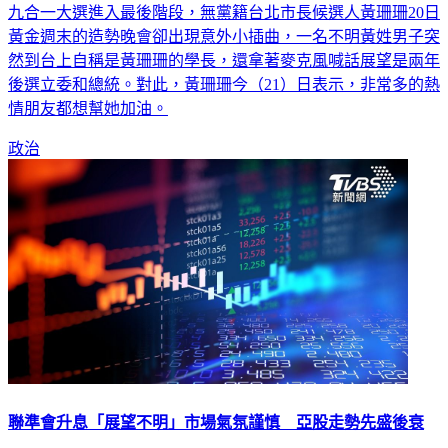
九合一大選進入最後階段，無黨籍台北市長候選人黃珊珊20日
黃金週末的造勢晚會卻出現意外小插曲，一名不明黃姓男子突
然到台上自稱是黃珊珊的學長，還拿著麥克風喊話展望是兩年
後選立委和總統。對此，黃珊珊今（21）日表示，非常多的熱
情朋友都想幫她加油。
政治
聯準會升息「展望不明」市場氣氛謹慎 亞股走勢先盛後衰