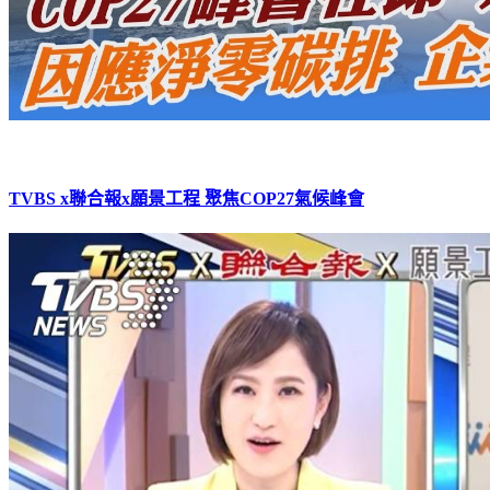
TVBS x聯合報x願景工程 聚焦COP27氣候峰會