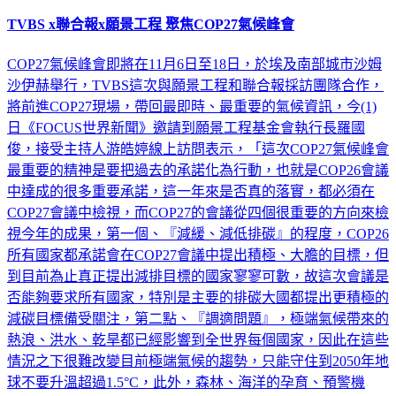
TVBS x聯合報x願景工程 聚焦COP27氣候峰會
COP27氣候峰會即將在11月6日至18日，於埃及南部城市沙姆
沙伊赫舉行，TVBS這次與願景工程和聯合報採訪團隊合作，
將前進COP27現場，帶回最即時、最重要的氣候資訊，今(1)
日《FOCUS世界新聞》邀請到願景工程基金會執行長羅國
俊，接受主持人游皓婷線上訪問表示，「這次COP27氣候峰會
最重要的精神是要把過去的承諾化為行動，也就是COP26會議
中達成的很多重要承諾，這一年來是否真的落實，都必須在
COP27會議中檢視，而COP27的會議從四個很重要的方向來檢
視今年的成果，第一個、『減緩、減低排碳』的程度，COP26
所有國家都承諾會在COP27會議中提出積極、大膽的目標，但
到目前為止真正提出減排目標的國家寥寥可數，故這次會議是
否能夠要求所有國家，特別是主要的排碳大國都提出更積極的
減碳目標備受關注，第二點、『調適問題』，極端氣候帶來的
熱浪、洪水、乾旱都已經影響到全世界每個國家，因此在這些
情況之下很難改變目前極端氣候的趨勢，只能守住到2050年地
球不要升溫超過1.5°C，此外，森林、海洋的孕育、預警機