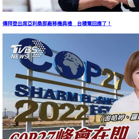
傳拜登出席亞利桑那廠移機典禮 台積電回應了！