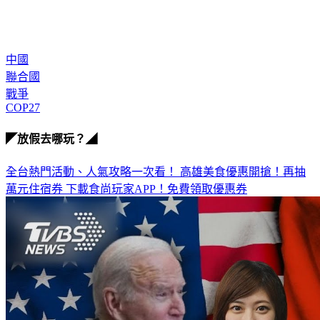
中國
聯合國
戰爭
COP27
◤放假去哪玩？◢
全台熱門活動、人氣攻略一次看！
高雄美食優惠開搶！再抽
萬元住宿券
下載食尚玩家APP！免費領取優惠券