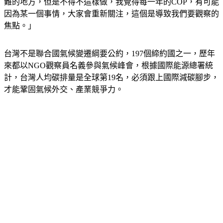
難的地方，但是不得不這樣做，我覺得每一年的COP，有可能
因為某一個事情，大家會重新關注，這個是導致我們要觀察的
焦點。」
台灣不是聯合國氣候變遷綱要公約，197個締約國之一，歷年
來都以NGO觀察員名義參與氣候峰會，根據國際能源總署統
計，台灣人均碳排量是全球第19名，必須跟上國際減碳腳步，
才能鞏固氣候外交、產業競爭力。