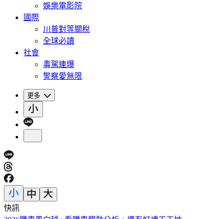
娛樂電影院
國際
川普對等關稅
全球必讀
社會
毒駕連爆
警察愛無限
更多
快訊