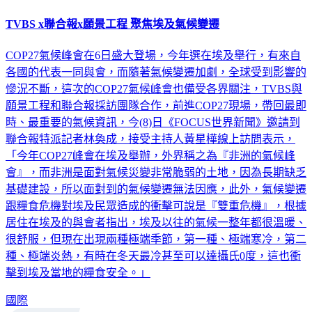
TVBS x聯合報x願景工程 聚焦埃及氣候變遷
COP27氣候峰會在6日盛大登場，今年選在埃及舉行，有來自
各國的代表一同與會，而隨著氣候變遷加劇，全球受到影響的
慘況不斷，這次的COP27氣候峰會也備受各界關注，TVBS與
願景工程和聯合報採訪團隊合作，前進COP27現場，帶回最即
時、最重要的氣候資訊，今(8)日《FOCUS世界新聞》邀請到
聯合報特派記者林奐成，接受主持人黃星樺線上訪問表示，
「今年COP27峰會在埃及舉辦，外界稱之為『非洲的氣候峰
會』，而非洲是面對氣候災變非常脆弱的土地，因為長期缺乏
基礎建設，所以面對到的氣候變遷無法因應，此外，氣候變遷
跟糧食危機對埃及民眾造成的衝擊可說是『雙重危機』，根據
居住在埃及的與會者指出，埃及以往的氣候一整年都很溫暖、
很舒服，但現在出現兩種極端季節，第一種、極端寒冷，第二
種、極端炎熱，有時在冬天最冷甚至可以達攝氏0度，這也衝
擊到埃及當地的糧食安全。」
國際