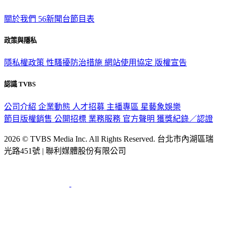
關於我們
56新聞台節目表
政策與隱私
隱私權政策
性騷擾防治措施
網站使用協定
版權宣告
認識 TVBS
公司介紹
企業動態
人才招募
主播專區
星藝象娛樂
節目版權銷售
公開招標
業務服務
官方聲明
獲獎紀錄／認證
2026 © TVBS Media Inc. All Rights Reserved. 台北市內湖區瑞
光路451號 | 聯利媒體股份有限公司