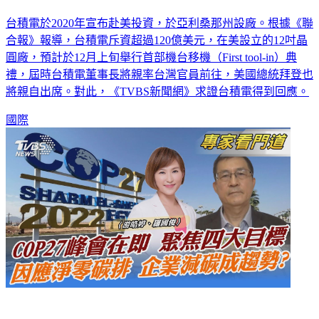
台積電於2020年宣布赴美投資，於亞利桑那州設廠。根據《聯
合報》報導，台積電斥資超過120億美元，在美設立的12吋晶
圓廠，預計於12月上旬舉行首部機台移機（First tool-in）典
禮，屆時台積電董事長將親率台灣官員前往，美國總統拜登也
將親自出席。對此，《TVBS新聞網》求證台積電得到回應。
國際