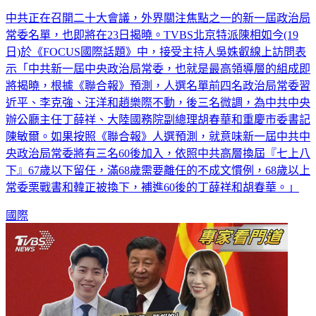
中共正在召開二十大會議，外界關注焦點之一的新一屆政治局
常委名單，也即將在23日揭曉。TVBS北京特派陳相如今(19
日)於《FOCUS國際話題》中，接受主持人吳姝叡線上訪問表
示「中共新一屆中央政治局常委，也就是最高領導層的組成即
將揭曉，根據《聯合報》預測，人選名單前四名政治局常委習
近平、李克強、汪洋和趙樂際不動，後三名微調，為中共中央
辦公廳主任丁薛祥、大陸國務院副總理胡春華和重慶市委書記
陳敏爾。如果按照《聯合報》人選預測，就意味新一屆中共中
央政治局常委將有三名60後加入，依照中共高層換屆『七上八
下』67歲以下留任，滿68歲需要離任的不成文慣例，68歲以上
常委栗戰書和韓正被換下，補進60後的丁薛祥和胡春華。」
國際