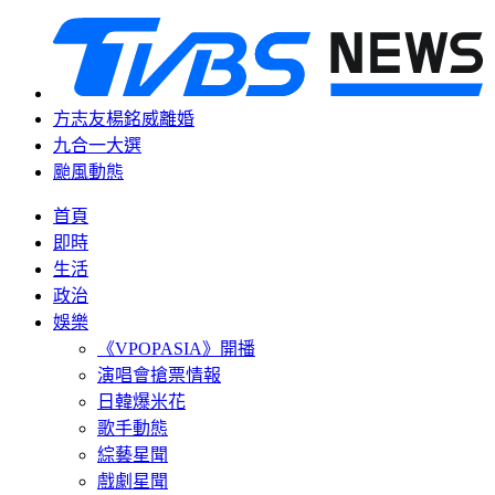
方志友楊銘威離婚
九合一大選
颱風動態
首頁
即時
生活
政治
娛樂
《VPOPASIA》開播
演唱會搶票情報
日韓爆米花
歌手動態
綜藝星聞
戲劇星聞