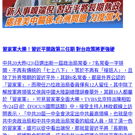
習家軍大勝！習近平開啟第三任期 對台政策將更強硬
中共20大昨(23)日選出新一屆政治局常委，7名常委一字排
開，不再有傳統的「七上八下」，等於不再有「接班人」，且
除了外界預期的習近平外，其餘6名常委，都是外界公認的
「習家軍」，而現任25位政治局委員僅有12人留任，其中除了
解放軍將領張又俠與中國大陸副總理胡春華外，其餘10人都屬
於「習家軍」，可見習家軍全面大勝。TVBS北京特派陳相如
今(24日)於《FOCUS國際話題》中，接受主持人林旼叡線上訪
問表示，「中共20屆一中全會決定出中共最高領導，也就是中
共中央政治局和中共中央政治局常委的組成人員，除了清一色
的習家軍，還可以從中看出端倪，那就是習近平將『長期執