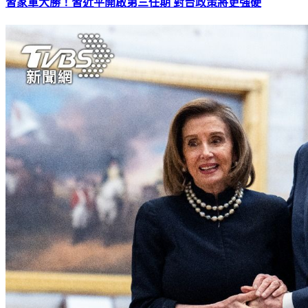
習家軍大勝！習近平開啟第三任期 對台政策將更強硬