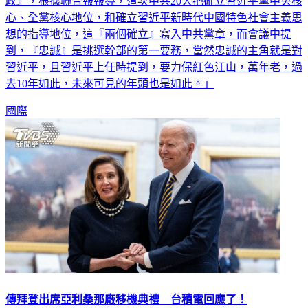
政』，根據聯合報報導，這次中共20大把確立習近平黨中央核
心、全黨核心地位，和確立習近平新時代中國特色社會主義思
想的指導地位，這『兩個確立』寫入中共黨章，而會議中提
到，『忠誠』是挑選幹部的第一要務，當然忠誠的主角就是對
習近平，且習近平上任時提到，要力保紅色江山，萬年老，過
去10年如此，未來可見的年頭也是如此。」
國際
傳拜登出席亞利桑那廠移機典禮 台積電回應了！