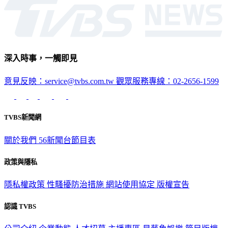
深入時事，一觸即見
意見反映：service@tvbs.com.tw
觀眾服務專線：02-2656-1599
TVBS新聞網
關於我們
56新聞台節目表
政策與隱私
隱私權政策
性騷擾防治措施
網站使用協定
版權宣告
認識 TVBS