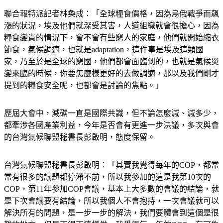
聯合報特派記者林奐成：「全球糧食價格，因為烏俄戰爭而飆
漲的狀況，埃及他們就深受其害，人道組織就會很擔心，因為
糧食變貴的情況下，會不會有些窮人的家庭，他們就開始縮衣
節食，氣候調適，也就是adaptation，這件事是埃及這類國
家，乃至於是全球的窮國，他們都會面臨到的，也就是氣候災
變來臨的時候，你要怎麼樣更好的去做調適，那以及我們剛才
提到的糧食安全呢，也都會是討論的焦點。」
歷屆大會中，減碳一直是國際共識，但不論怎麼減、減多少，
都牽涉各國產業利益，今年是否會有更進一步決議，多次與會
的台灣氣候聯盟秘書長彭啟明，態度保留。
台灣氣候聯盟秘書長彭啟明：「其實我覺得每年的COP，都常
常有很多的議題都停滯不前，所以我參加的這是我第10次的
COP，第11年參加COP會議，基本上大多數的會議的結論，就
是下次會議要有結論，所以我個人不會抱持，一次會議就可以
解決所有的問題，是一步一步的解決，我們要體會到這個是很