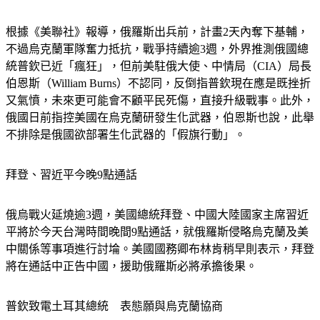
根據《美聯社》報導，俄羅斯出兵前，計畫2天內奪下基輔，
不過烏克蘭軍隊奮力抵抗，戰爭持續逾3週，外界推測俄國總
統普欽已近「瘋狂」，但前美駐俄大使、中情局（CIA）局長
伯恩斯（William Burns）不認同，反倒指普欽現在應是既挫折
又氣憤，未來更可能會不顧平民死傷，直接升級戰事。此外，
俄國日前指控美國在烏克蘭研發生化武器，伯恩斯也說，此舉
不排除是俄國欲部署生化武器的「假旗行動」。
拜登、習近平今晚9點通話
俄烏戰火延燒逾3週，美國總統拜登、中國大陸國家主席習近
平將於今天台灣時間晚間9點通話，就俄羅斯侵略烏克蘭及美
中關係等事項進行討埨。美國國務卿布林肯稍早則表示，拜登
將在通話中正告中國，援助俄羅斯必將承擔後果。
普欽致電土耳其總統　表態願與烏克蘭協商