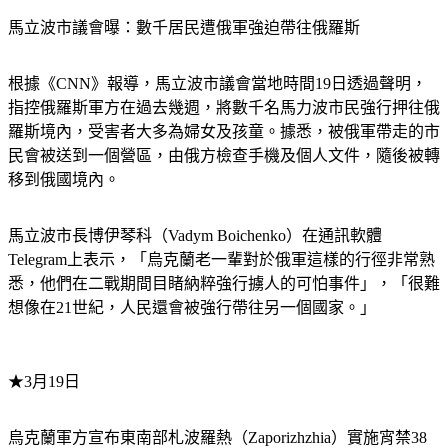
馬立波市議會曝：數千居民遭俄軍強迫帶往俄羅斯
根據《CNN》報導，馬立波市議會當地時間19日透過聲明，
指控俄羅斯軍方在過去幾週，將數千名馬力波市民強行押往俄
羅斯境內，受害者大多為婦女及孩童。據悉，被俄軍帶走的市
民會被送到一個營區，由俄方檢查手機及個人文件，隨後被轉
移到俄國境內。
馬立波市長博伊琴科（Vadym Boichenko）在通訊軟體
Telegram上表示，「烏克蘭老一輩對於俄軍這樣的行徑非常熟
悉，他們在二戰期間目睹納粹強行擄人的可怕事件」，「很難
想像在21世紀，人民還會被強行帶往另一個國家。」
★3月19日
烏克蘭軍方宣布東南部札波羅熱（Zaporizhzhia）實施宵禁38