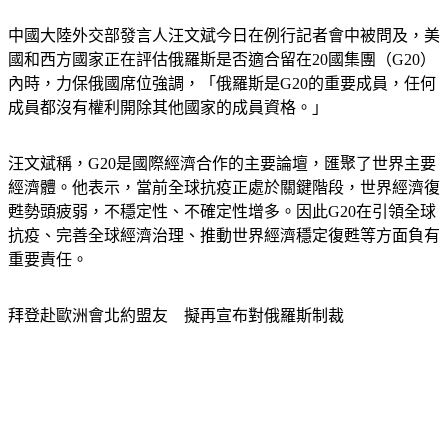
中國大陸外交部發言人汪文斌今日在例行記者會中被問及，美
國和西方國家正在評估俄羅斯是否適合留在20國集團（G20）
內時，力保俄國席位強調，「俄羅斯是G20的重要成員，任何
成員都沒有權利開除其他國家的成員資格。」
汪文斌稱，G20是國際經濟合作的主要論壇，匯聚了世界主要
經濟體。他表示，當前全球抗疫正處於關鍵階段，世界經濟復
甦勢頭疲弱，不穩定性、不確定性增多。因此G20在引領全球
抗疫、完善全球經濟治理、推動世界經濟穩定復甦等方面負有
重要責任。
拜登赴歐洲會北約盟友　擬再宣布對俄羅斯制裁