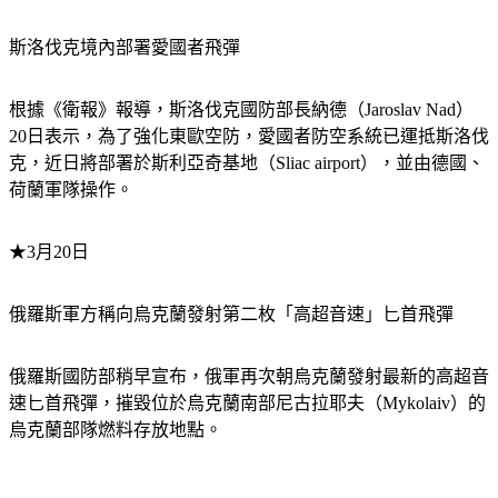
斯洛伐克境內部署愛國者飛彈
根據《衛報》報導，斯洛伐克國防部長納德（Jaroslav Nad）
20日表示，為了強化東歐空防，愛國者防空系統已運抵斯洛伐
克，近日將部署於斯利亞奇基地（Sliac airport），並由德國、
荷蘭軍隊操作。
★3月20日
俄羅斯軍方稱向烏克蘭發射第二枚「高超音速」匕首飛彈
俄羅斯國防部稍早宣布，俄軍再次朝烏克蘭發射最新的高超音
速匕首飛彈，摧毀位於烏克蘭南部尼古拉耶夫（Mykolaiv）的
烏克蘭部隊燃料存放地點。