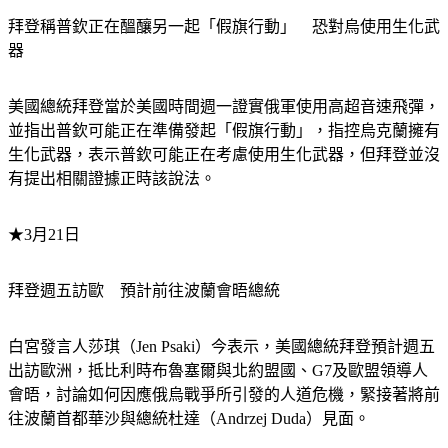
拜登稱普欽正在醞釀另一起「假旗行動」　恐對烏使用生化武
器
美國總統拜登當於美國時間週一證實俄軍使用高超音速飛彈，
並指出普欽可能正在準備發起「假旗行動」，指控烏克蘭擁有
生化武器，表示普欽可能正在考慮使用生化武器，但拜登並沒
有提出相關證據正時該說法。
★3月21日
拜登週五訪歐　預計前往波蘭會晤總統
白宮發言人莎琪（Jen Psaki）今表示，美國總統拜登預計週五
出訪歐洲，抵比利時布魯塞爾與北約盟國、G7及歐盟領導人
會晤，討論如何因應俄烏戰爭所引發的人道危機，緊接著將前
往波蘭首都華沙與總統杜達（Andrzej Duda）見面。