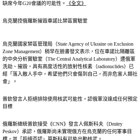
缺席今年G20會議的可能性。
《全文》
烏克蘭控俄羅斯摧毀車諾比禁區實驗室
烏克蘭國家禁區管理局（State Agency of Ukraine on Exclusion 
Zone Management）稍早在臉書發文表示，位在車諾比隔離區
的中央分析實驗室（The Central Analytical Laboratory）遭俄軍
洗劫、摧毀，具有高度活性的放射性核素（radionuclides）已
經「落入敵人手中，希望他們只會傷到自己，而非危害人類社
會」。
普欽發言人拒絕排除使用核武可能性，認俄軍沒達成任何預定
目標
俄羅斯總統普欽接受《CNN》發言人佩斯科夫（Dmitry 
Peskov）承認，俄羅斯尚未實現俄方在烏克蘭的任何軍事目
標，並「拒絕否認」莫斯科有可能出動核武。