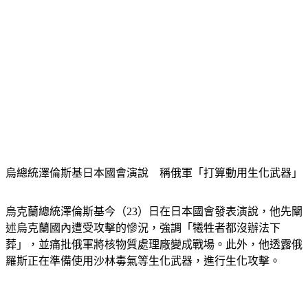
烏總統澤倫斯基日本國會演說　稱俄軍「打算動用生化武器」
烏克蘭總統澤倫斯基今（23）日在日本國會發表演說，他先闡
述烏克蘭國內遭受攻擊的慘況，強調「犧牲者都沒辦法下
葬」，並痛批俄軍將核物質處理廠變成戰場。此外，他透露俄
羅斯正在準備使用沙林毒氣等生化武器，進行生化攻擊。