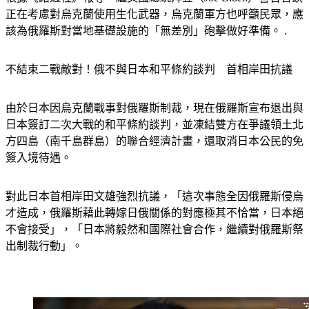
正在考慮對烏克蘭使用生化武器，烏克蘭軍方也呼籲民眾，應
該為俄羅斯對當地基礎設施的「無差別」砲擊做好準備。 .
不結束二戰敵對！俄不與日本和平條約談判　首相岸田抗議
由於日本因烏克蘭戰事對俄羅斯制裁，現在俄羅斯宣布退出與
日本簽訂二次大戰的和平條約談判，並凍結雙方在爭議領土北
方四島（南千島群島）的聯合經濟計畫，還取消日本公民的免
簽入境待遇。
對此日本首相岸田文雄強烈抗議，「這次事態全因俄羅斯侵烏
才造成，俄羅斯藉此轉嫁日俄關係的對應極其不恰當，日本絕
不會接受」，「日本將毅然和國際社會合作，繼續對俄羅斯祭
出制裁行動」。