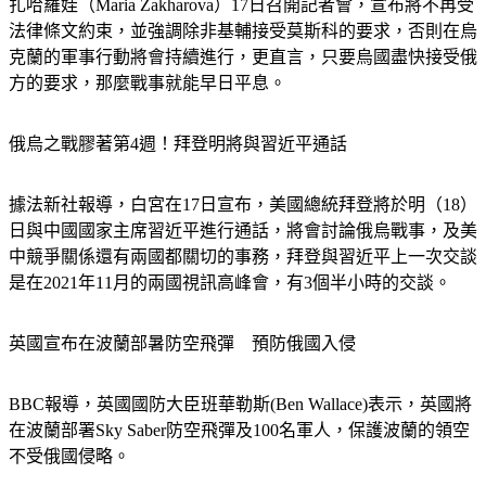
扎哈羅娃（Maria Zakharova）17日召開記者會，宣布將不再受
法律條文約束，並強調除非基輔接受莫斯科的要求，否則在烏
克蘭的軍事行動將會持續進行，更直言，只要烏國盡快接受俄
方的要求，那麼戰事就能早日平息。
俄烏之戰膠著第4週！拜登明將與習近平通話
據法新社報導，白宮在17日宣布，美國總統拜登將於明（18）
日與中國國家主席習近平進行通話，將會討論俄烏戰事，及美
中競爭關係還有兩國都關切的事務，拜登與習近平上一次交談
是在2021年11月的兩國視訊高峰會，有3個半小時的交談。
英國宣布在波蘭部暑防空飛彈　預防俄國入侵
BBC報導，英國國防大臣班華勒斯(Ben Wallace)表示，英國將
在波蘭部署Sky Saber防空飛彈及100名軍人，保護波蘭的領空
不受俄國侵略。