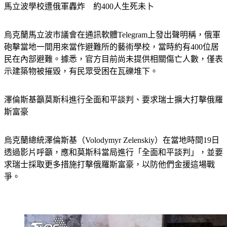
馬立波學校遭俄軍轟炸　約400人生死未卜
烏克蘭馬立波市議會在通訊軟體Telegram上發出聲明稱，俄軍
砲擊當地一間用來當作避難所的藝術學校，當時約有400位居
民在內部避難。據悉，官方目前尚未提供相關傷亡人數，僅表
示建築物被摧毀，有民眾受困在瓦礫堆下。
澤倫斯基籲莫斯科進行全面和平談判、要求瑞士擴大打擊俄羅
斯富豪
烏克蘭總統澤倫斯基（Volodymyr Zelenskiy）在當地時間19日
透過影片呼籲，應和莫斯科當局進行「全面和平談判」，並要
求瑞士採取更多措施打擊俄羅斯富豪，以防他們金援這場戰
爭。