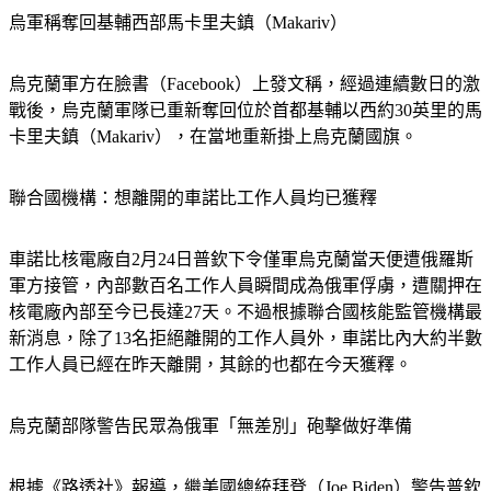
烏軍稱奪回基輔西部馬卡里夫鎮（Makariv）
烏克蘭軍方在臉書（Facebook）上發文稱，經過連續數日的激
戰後，烏克蘭軍隊已重新奪回位於首都基輔以西約30英里的馬
卡里夫鎮（Makariv），在當地重新掛上烏克蘭國旗。
聯合國機構：想離開的車諾比工作人員均已獲釋
車諾比核電廠自2月24日普欽下令僅軍烏克蘭當天便遭俄羅斯
軍方接管，內部數百名工作人員瞬間成為俄軍俘虜，遭關押在
核電廠內部至今已長達27天。不過根據聯合國核能監管機構最
新消息，除了13名拒絕離開的工作人員外，車諾比內大約半數
工作人員已經在昨天離開，其餘的也都在今天獲釋。
烏克蘭部隊警告民眾為俄軍「無差別」砲擊做好準備
根據《路透社》報導，繼美國總統拜登（Joe Biden）警告普欽