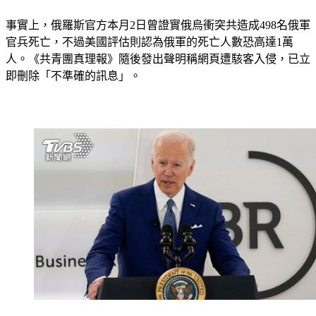
事實上，俄羅斯官方本月2日曾證實俄烏衝突共造成498名俄軍
官兵死亡，不過美國評估則認為俄軍的死亡人數恐高達1萬
人。《共青團真理報》隨後發出聲明稱網頁遭駭客入侵，已立
即刪除「不準確的訊息」。