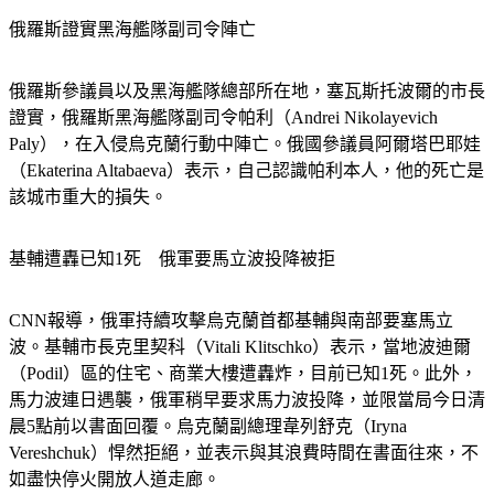
俄羅斯證實黑海艦隊副司令陣亡 
俄羅斯參議員以及黑海艦隊總部所在地，塞瓦斯托波爾的市長
證實，俄羅斯黑海艦隊副司令帕利（Andrei Nikolayevich 
Paly），在入侵烏克蘭行動中陣亡。俄國參議員阿爾塔巴耶娃
（Ekaterina Altabaeva）表示，自己認識帕利本人，他的死亡是
該城市重大的損失。
基輔遭轟已知1死　俄軍要馬立波投降被拒
CNN報導，俄軍持續攻擊烏克蘭首都基輔與南部要塞馬立
波。基輔市長克里契科（Vitali Klitschko）表示，當地波迪爾
（Podil）區的住宅、商業大樓遭轟炸，目前已知1死。此外，
馬力波連日遇襲，俄軍稍早要求馬力波投降，並限當局今日清
晨5點前以書面回覆。烏克蘭副總理韋列舒克（Iryna 
Vereshchuk）悍然拒絕，並表示與其浪費時間在書面往來，不
如盡快停火開放人道走廊。