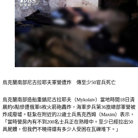
烏克蘭南部尼古拉耶夫軍營遭炸　傳至少50官兵死亡
烏克蘭南部造船重鎮尼古拉耶夫（Mykolaiv）當地時間18日清
晨約6點慘遭俄軍6枚火箭砲轟炸，海軍步兵第36旅總部軍營被
炸成廢墟。駐紮在附近的22歲士兵馬克西姆（Maxim）表示，
「當時營房內有不到200名士兵正在熟睡中。至少已經拉出50
具屍體，但我們不曉得還有多少人受困在瓦礫堆下。」