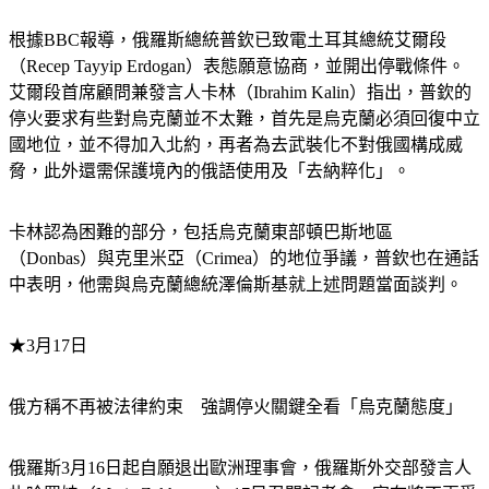
根據BBC報導，俄羅斯總統普欽已致電土耳其總統艾爾段
（Recep Tayyip Erdogan）表態願意協商，並開出停戰條件。
艾爾段首席顧問兼發言人卡林（Ibrahim Kalin）指出，普欽的
停火要求有些對烏克蘭並不太難，首先是烏克蘭必須回復中立
國地位，並不得加入北約，再者為去武裝化不對俄國構成威
脅，此外還需保護境內的俄語使用及「去納粹化」。
卡林認為困難的部分，包括烏克蘭東部頓巴斯地區
（Donbas）與克里米亞（Crimea）的地位爭議，普欽也在通話
中表明，他需與烏克蘭總統澤倫斯基就上述問題當面談判。
★3月17日
俄方稱不再被法律約束　強調停火關鍵全看「烏克蘭態度」
俄羅斯3月16日起自願退出歐洲理事會，俄羅斯外交部發言人