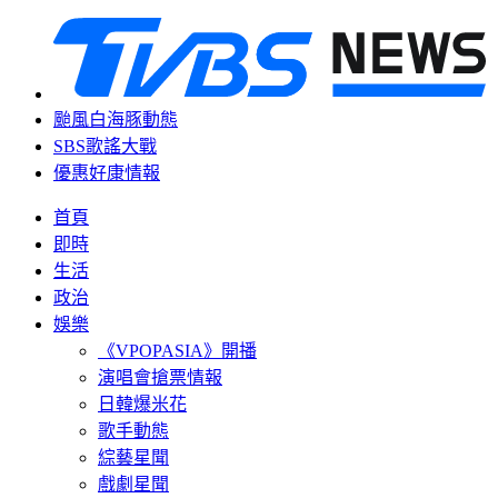
颱風白海豚動態
SBS歌謠大戰
優惠好康情報
首頁
即時
生活
政治
娛樂
《VPOPASIA》開播
演唱會搶票情報
日韓爆米花
歌手動態
綜藝星聞
戲劇星聞