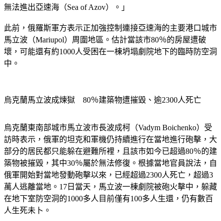
無法進出亞速海（Sea of Azov）。」
此前，俄羅斯軍方表示正加強控制連接亞速海的主要港口城市
馬立波（Mariupol）周圍地區。估計當該市80％的房屋遭破
壞，可能還有約1000人受困在一棟坍塌劇院地下的臨時防空洞
中。
烏克蘭馬立波成煉獄　80％建築物遭摧毀、逾2300人死亡
烏克蘭東南部城市馬立波市長波成柯（Vadym Boichenko）受
訪時表示，俄軍的坦克和軍機仍持續進行在當地進行砲擊，大
部分的居民都只能躲在避難所裡，且該市如今已超過80％的建
築物被摧毀，其中30％屬於無法修復。根據當地官員說法，自
俄軍開始對當地發動砲擊以來，已經超過2300人死亡，超過3
萬人逃離當地。17日當天，馬立波一棟劇院被砲火擊中，躲藏
在地下室防空洞的1000多人目前僅有100多人生還，仍有數百
人生死未卜。