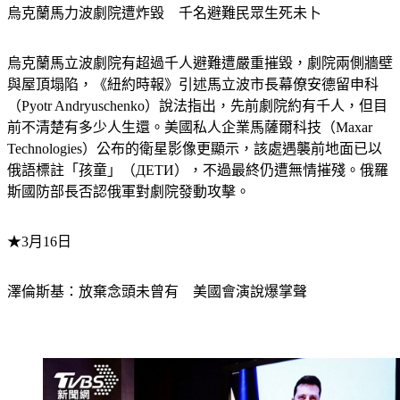
烏克蘭馬力波劇院遭炸毀　千名避難民眾生死未卜
烏克蘭馬立波劇院有超過千人避難遭嚴重摧毀，劇院兩側牆壁
與屋頂塌陷，《紐約時報》引述馬立波市長幕僚安德留申科
（Pyotr Andryuschenko）說法指出，先前劇院約有千人，但目
前不清楚有多少人生還。美國私人企業馬薩爾科技（Maxar 
Technologies）公布的衛星影像更顯示，該處遇襲前地面已以
俄語標註「孩童」（ДЕТИ），不過最終仍遭無情摧殘。俄羅
斯國防部長否認俄軍對劇院發動攻擊。
★3月16日
澤倫斯基：放棄念頭未曾有　美國會演說爆掌聲