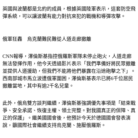
英國與波蘭都是北約的成員，根據英國陸軍表示，這套防空飛
彈系統，可以讓波蘭有能力對抗來犯的戰機和導彈攻擊。
俄軍狂轟　烏克蘭難民難從人道走廊撤離
CNN報導，澤倫斯基指控俄羅斯軍隊未停止砲火，人道走廊
無法發揮作用，他今天透過影片表示「我們準備好將民眾撤離
並提供人道援助，但我們不能將他們暴露在沿途砲擊之下」。
西南部城市馬立波遭俄軍圍困，澤倫斯基表示已將6千位居民
撤離當地，其中有逾2千名兒童。
此外，俄烏雙方談判繼續，澤倫斯基強調優先事項是「結束戰
爭、安全承諾、恢復主權、領土完整。對我國真正的保障、真
正的保護」。繼美國國會後，他預計今天於德國國會發表演
說，籲國際社會繼續支持烏克蘭、施壓俄羅斯。