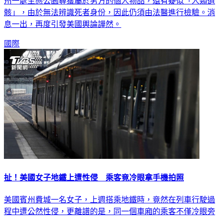
州一處生態公園尋獲屬於男方的個人物品，還有疑似「人類遺
骸」，由於無法辨識死者身份，因此仍須由法醫進行檢驗。消
息一出，再度引發美國輿論譁然。
國際
扯！美國女子地鐵上遭性侵 乘客竟冷眼拿手機拍照
美國賓州費城一名女子，上週搭乘地鐵時，竟然在列車行駛過
程中遭公然性侵，更離譜的是，同一個車廂的乘客不僅冷眼旁