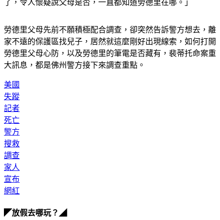
了，令人懷疑說父母是否，一直都知道勞德里在哪。」
勞德里父母先前不願積極配合調查，卻突然告訴警方想去，離
家不遠的保護區找兒子，居然就這麼剛好出現線索，如何打開
勞德里父母心防，以及勞德里的筆電是否藏有，裴蒂托命案重
大訊息，都是佛州警方接下來調查重點。
美國
失蹤
記者
死亡
警方
搜救
調查
家人
宣布
網紅
◤放假去哪玩？◢