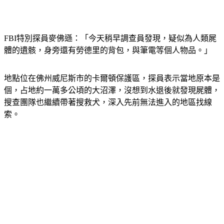
FBI特別探員麥佛遜：「今天稍早調查員發現，疑似為人類屍
體的遺骸，身旁還有勞德里的背包，與筆電等個人物品。」
地點位在佛州威尼斯市的卡爾頓保護區，探員表示當地原本是
個，占地約一萬多公頃的大沼澤，沒想到水退後就發現屍體，
搜查團隊也繼續帶著搜救犬，深入先前無法進入的地區找線
索。