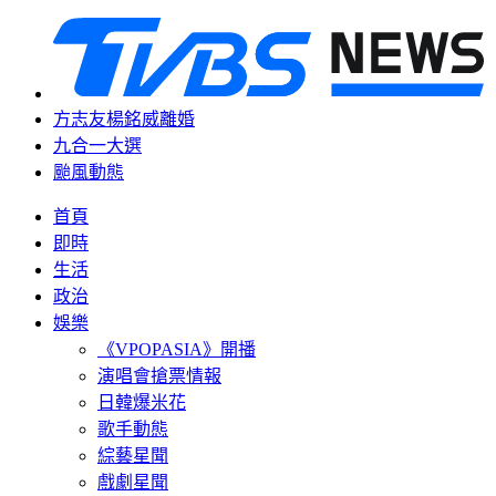
方志友楊銘威離婚
九合一大選
颱風動態
首頁
即時
生活
政治
娛樂
《VPOPASIA》開播
演唱會搶票情報
日韓爆米花
歌手動態
綜藝星聞
戲劇星聞