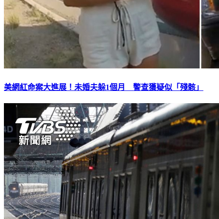
美網紅命案大進展！未婚夫躲1個月 警查獲疑似「殘骸」