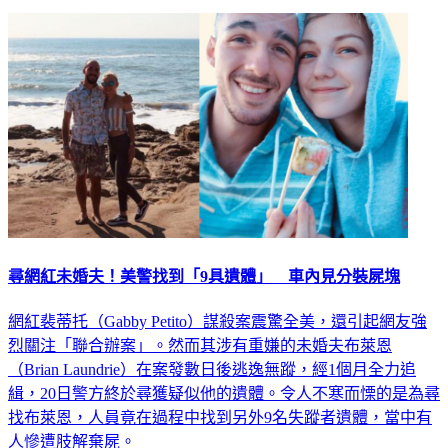
尋網紅未婚夫！美警找到「9具遺體」 車內見分裝屍塊
網紅裴蒂托（Gabby Petito）謀殺案震驚全美，還引起網友強
烈關注「聯合辦案」。然而其涉有重嫌的未婚夫布萊恩
（Brian Laundrie）在案發數日後逃逸無蹤，經1個月全力追
緝，20日警方終於尋獲疑似他的遺體。令人不寒而慄的是為尋
找布萊恩，人員竟在過程中找到另外9名失蹤者遺體，當中有
人慘遭肢解棄屍。