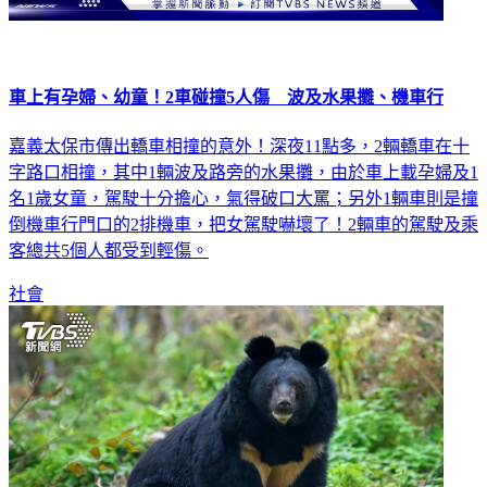
車上有孕婦、幼童！2車碰撞5人傷 波及水果攤、機車行
嘉義太保市傳出轎車相撞的意外！深夜11點多，2輛轎車在十
字路口相撞，其中1輛波及路旁的水果攤，由於車上載孕婦及1
名1歲女童，駕駛十分擔心，氣得破口大罵；另外1輛車則是撞
倒機車行門口的2排機車，把女駕駛嚇壞了！2輛車的駕駛及乘
客總共5個人都受到輕傷。
社會