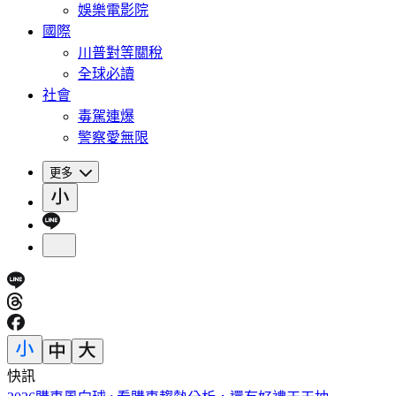
娛樂電影院
國際
川普對等關稅
全球必讀
社會
毒駕連爆
警察愛無限
更多
快訊