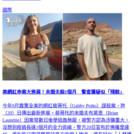
國際
美網紅命案大進展！未婚夫躲1個月 警查獲疑似「殘骸」
今年9月震驚全美的網紅裴蒂托（Gabby Petito）謀殺案，昨
（20）日傳出最新進展。裴蒂托的未婚夫布萊恩（Brian
Laundrie）因案發數日後便逃逸無蹤，被警方認為涉嫌重大。
沒想到經過長達1個月的全力追緝，警方20日宣布於佛羅里達