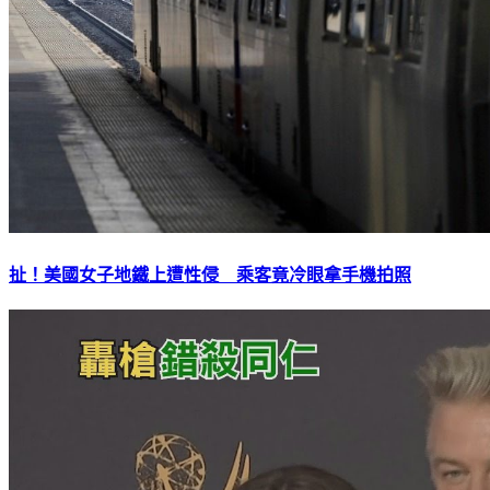
扯！美國女子地鐵上遭性侵 乘客竟冷眼拿手機拍照