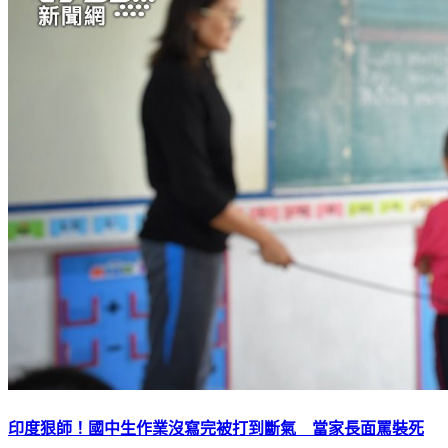
印度狠師！國中生作業沒寫完被打到斷氣 當家長面罵裝死