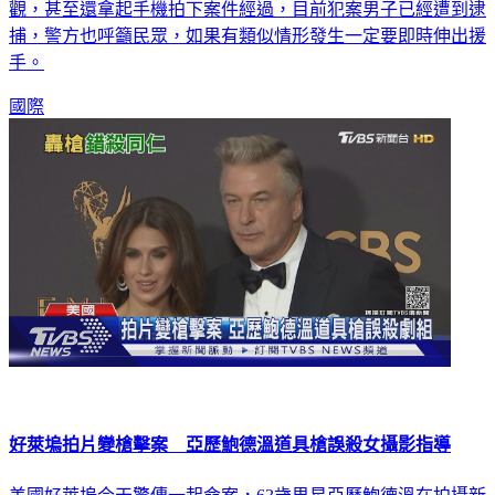
觀，甚至還拿起手機拍下案件經過，目前犯案男子已經遭到逮
捕，警方也呼籲民眾，如果有類似情形發生一定要即時伸出援
手。
國際
好萊塢拍片變槍擊案 亞歷鮑德溫道具槍誤殺女攝影指導