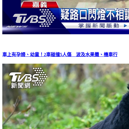
車上有孕婦、幼童！2車碰撞5人傷 波及水果攤、機車行