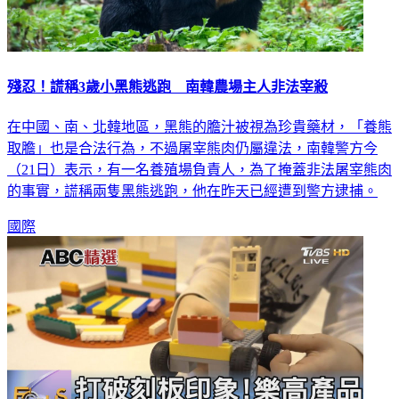
殘忍！謊稱3歲小黑熊逃跑 南韓農場主人非法宰殺
在中國、南、北韓地區，黑熊的膽汁被視為珍貴藥材，「養熊
取膽」也是合法行為，不過屠宰熊肉仍屬違法，南韓警方今
（21日）表示，有一名養殖場負責人，為了掩蓋非法屠宰熊肉
的事實，謊稱兩隻黑熊逃跑，他在昨天已經遭到警方逮捕。
國際