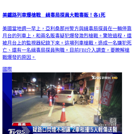
美鐵路列車爆槍戰 緝毒局探員大戰毒販！各1死
美國當地週一早上，亞利桑那州警方與緝毒局探員在一輛停靠
月台的列車上，和兩名販毒疑犯爆發激烈槍戰。驚險過程，還
被月台上的監視器紀錄下來。這場列車槍戰，造成一名嫌犯死
亡、還有一名緝毒局探員殉職。目前FBI介入調查，要瞭解槍
戰爆發的原因。
國際