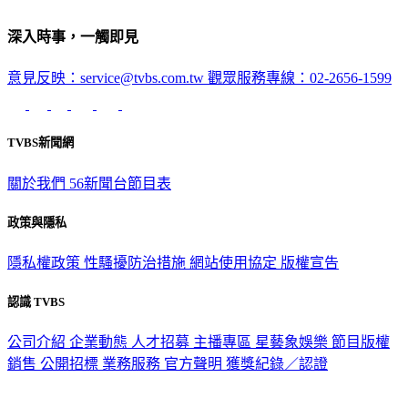
深入時事，一觸即見
意見反映：service@tvbs.com.tw
觀眾服務專線：02-2656-1599
TVBS新聞網
關於我們
56新聞台節目表
政策與隱私
隱私權政策
性騷擾防治措施
網站使用協定
版權宣告
認識 TVBS
公司介紹
企業動態
人才招募
主播專區
星藝象娛樂
節目版權
銷售
公開招標
業務服務
官方聲明
獲獎紀錄／認證