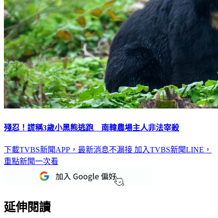
殘忍！謊稱3歲小黑熊逃跑 南韓農場主人非法宰殺
下載TVBS新聞APP，最新消息不漏接
加入TVBS新聞LINE，
重點新聞一次看
延伸閱讀