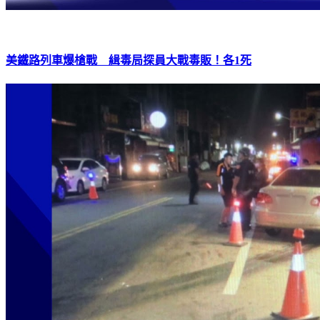
美鐵路列車爆槍戰 緝毒局探員大戰毒販！各1死