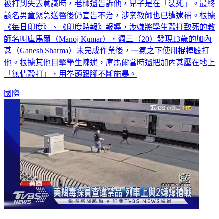
被打到失去意識時，老師還告訴他，兒子是在「裝死」。最終
該名男童緊急送醫後仍宣告不治，涉案教師也已遭逮補。根據
《每日印度》、《印度時報》報導，涉嫌將學生毆打致死的教
師名叫庫馬爾（Manoj Kumar），週三（20）發現13歲的加內
甚（Ganesh Sharma）未完成作業後，一氣之下使用棍棒毆打
他。根據其他目擊學生陳述，庫馬爾當時還把加內甚壓在地上
「無情毆打」，用拳頭跟腳不斷施暴。
國際