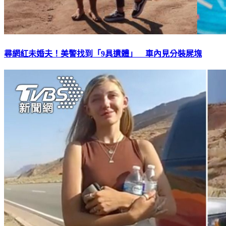
尋網紅未婚夫！美警找到「9具遺體」 車內見分裝屍塊