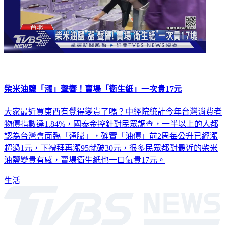
柴米油鹽「漲」聲響！賣場「衛生紙」一次貴17元
大家最近買東西有覺得變貴了嗎？中經院統計今年台灣消費者
物價指數達1.84%，國泰金控針對民眾調查，一半以上的人都
認為台灣會面臨「通膨」，確實「油價」前2周每公升已經漲
超過1元，下禮拜再漲95就破30元，很多民眾都對最近的柴米
油鹽變貴有感，賣場衛生紙也一口氣貴17元。
生活