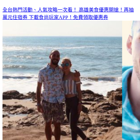
全台熱門活動、人氣攻略一次看！
高雄美食優惠開搶！再抽
萬元住宿券
下載食尚玩家APP！免費領取優惠券