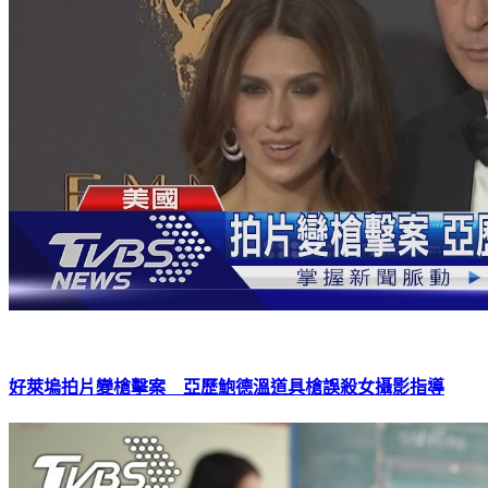
好萊塢拍片變槍擊案 亞歷鮑德溫道具槍誤殺女攝影指導