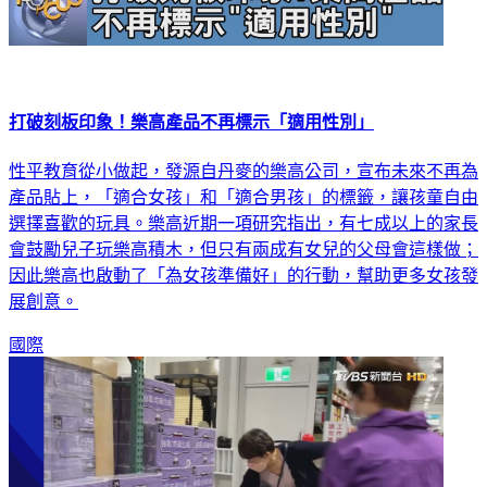
打破刻板印象！樂高產品不再標示「適用性別」
性平教育從小做起，發源自丹麥的樂高公司，宣布未來不再為
產品貼上，「適合女孩」和「適合男孩」的標籤，讓孩童自由
選擇喜歡的玩具。樂高近期一項研究指出，有七成以上的家長
會鼓勵兒子玩樂高積木，但只有兩成有女兒的父母會這樣做；
因此樂高也啟動了「為女孩準備好」的行動，幫助更多女孩發
展創意。
國際