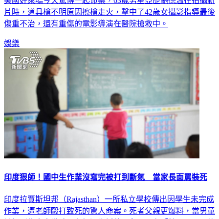
美國好萊塢今天驚傳一起命案，63歲男星亞歷鮑德溫在拍攝新
片時，道具槍不明原因擦槍走火，擊中了42歲女攝影指導最後
傷重不治，還有重傷的電影導演在醫院搶救中。
娛樂
印度狠師！國中生作業沒寫完被打到斷氣 當家長面罵裝死
印度拉賈斯坦邦（Rajasthan）一所私立學校傳出因學生未完成
作業，遭老師毆打致死的驚人命案。死者父親更爆料，當男童