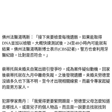
佛州法醫湯瑪斯：「接下來要檢查每塊遺骸，如果能取得
DNA並加以檢驗，大概快速測試後，24至48小時內可能就有
結果，佛州法醫湯瑪斯博士表示(CBS記者)，警方也會利用牙
醫紀錄，比對是否符合。」
裴蒂托與未婚夫自駕出遊引發爭吵，成為案件疑似動機，回家
後裴蒂托就在九月中離奇失蹤，之後發現遺體，未婚夫勞德里
沒過多久也下落不明，至今才出現相關線索，而最令專家起疑
的是男方家人。
犯罪學家喬丹：「我覺得更要緊問題是，勞德里父母怎麼知道
去哪找人，或是兒子的個人物品，而且是一說要去找就找到