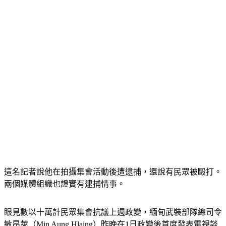
這名記者說他在拍攝集會活動後遭逮捕，還說有民眾被毆打。
兩個媒體組織也證實有逮捕情事。
眼見數以十萬計民眾集會抗議上週政變，緬甸武裝部隊總司令
敏昂萊（Min Aung Hlaing）昨晚在1日政變後首度發表電視談