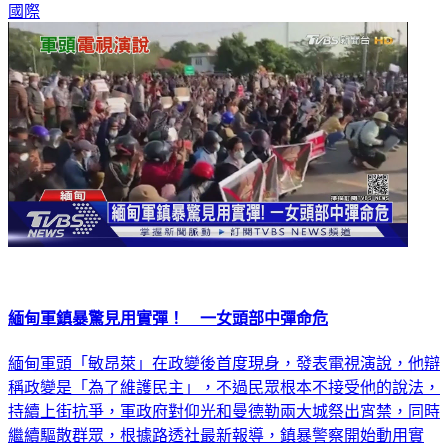
國際
緬甸軍鎮暴驚見用實彈！ 一女頭部中彈命危
緬甸軍頭「敏昂萊」在政變後首度現身，發表電視演說，他辯
稱政變是「為了維護民主」，不過民眾根本不接受他的說法，
持續上街抗爭，軍政府對仰光和曼德勒兩大城祭出宵禁，同時
繼續驅散群眾，根據路透社最新報導，鎮暴警察開始動用實