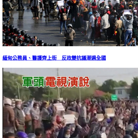
緬甸公務員、醫護齊上街 反政變抗議潮遍全國