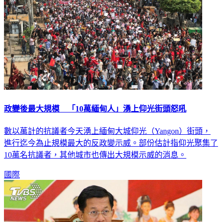
政變後最大規模 「10萬緬甸人」湧上仰光街頭怒吼
數以萬計的抗議者今天湧上緬甸大城仰光（Yangon）街頭，
進行迄今為止規模最大的反政變示威。部份估計指仰光聚集了
10萬名抗議者，其他城市也傳出大規模示威的消息。
國際