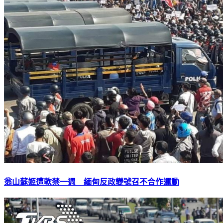
翁山蘇姬遭軟禁一週 緬甸反政變號召不合作運動