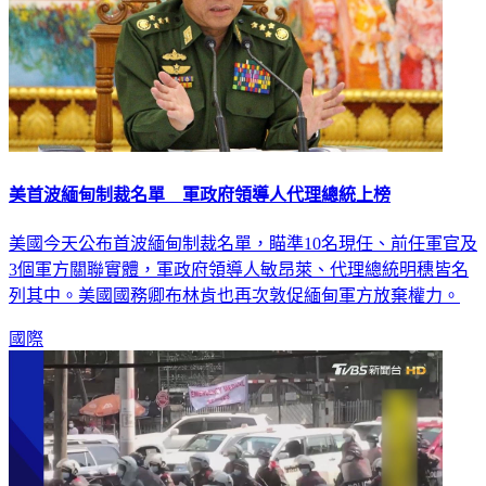
美首波緬甸制裁名單 軍政府領導人代理總統上榜
美國今天公布首波緬甸制裁名單，瞄準10名現任、前任軍官及
3個軍方關聯實體，軍政府領導人敏昂萊、代理總統明穗皆名
列其中。美國國務卿布林肯也再次敦促緬甸軍方放棄權力。
國際