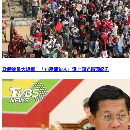
政變後最大規模 「10萬緬甸人」湧上仰光街頭怒吼