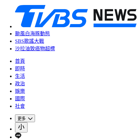
颱風白海豚動態
SBS歌謠大戰
沙拉油致癌物超標
首頁
即時
生活
政治
娛樂
國際
社會
更多