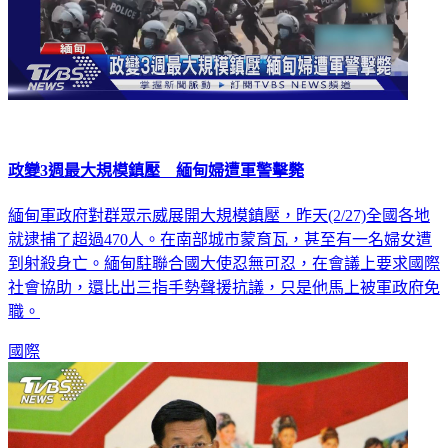
政變3週最大規模鎮壓 緬甸婦遭軍警擊斃
緬甸軍政府對群眾示威展開大規模鎮壓，昨天(2/27)全國各地
就逮捕了超過470人。在南部城市蒙育瓦，甚至有一名婦女遭
到射殺身亡。緬甸駐聯合國大使忍無可忍，在會議上要求國際
社會協助，還比出三指手勢聲援抗議，只是他馬上被軍政府免
職。
國際