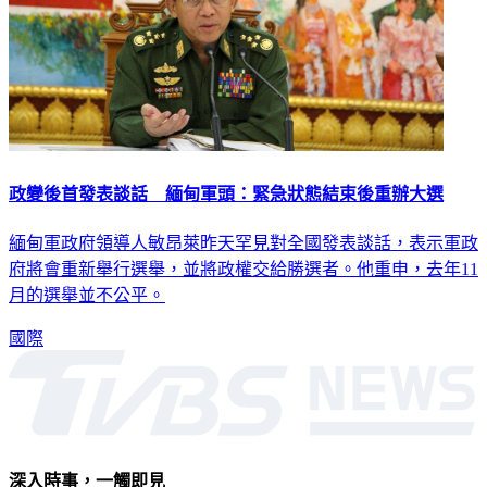
政變後首發表談話 緬甸軍頭：緊急狀態結束後重辦大選
緬甸軍政府領導人敏昂萊昨天罕見對全國發表談話，表示軍政
府將會重新舉行選舉，並將政權交給勝選者。他重申，去年11
月的選舉並不公平。
國際
深入時事，一觸即見