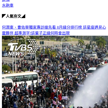
水砲車
◤人氣夯文◢
何潤東、曹佑寧獨家專訪搶先看
8月緣分排行榜 這星座遇見心
靈夥伴
超準測字!這輩子正緣何時會出現