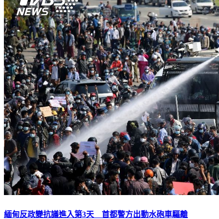
緬甸反政變抗議進入第3天 首都警方出動水砲車驅離