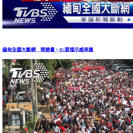
緬甸全國大斷網 禁臉書、IG要擋示威串連