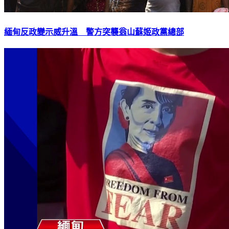
緬甸反政變示威升溫 警方突襲翁山蘇姬政黨總部