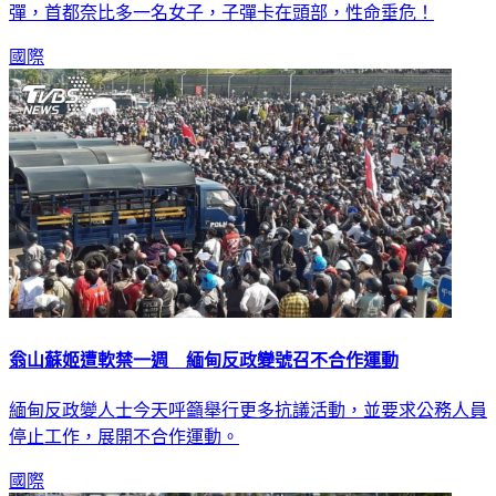
彈，首都奈比多一名女子，子彈卡在頭部，性命垂危！
國際
翁山蘇姬遭軟禁一週 緬甸反政變號召不合作運動
緬甸反政變人士今天呼籲舉行更多抗議活動，並要求公務人員
停止工作，展開不合作運動。
國際