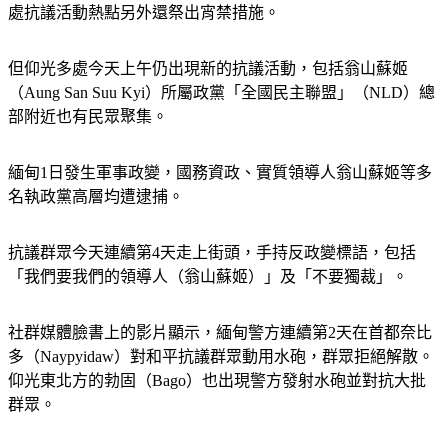
處抗議活動熱點另外還祭出宵禁措施。
但仰光多處今天上午仍出現新的抗議活動，包括翁山蘇姬
（Aung San Suu Kyi）所屬政黨「全國民主聯盟」（NLD）總
部附近也有民眾聚集。
緬甸1日發生軍事政變，國務資政、實質領導人翁山蘇姬等多
名執政黨高層均遭逮捕。
抗議群眾今天連續第4天走上街頭，手持反政變標語，包括
「我們要我們的領導人（翁山蘇姬）」及「不要獨裁」。
社群媒體臉書上的影片顯示，緬甸警方連續第2天在首都奈比
多（Naypyidaw）對和平抗議群眾動用水砲，群眾拒絕解散。
仰光東北方的勃固（Bago）也出現警方發射水砲並對抗大批
群眾。