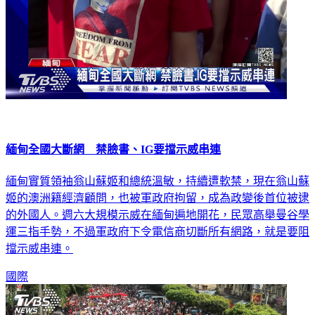
緬甸全國大斷網 禁臉書、IG要擋示威串連
緬甸實質領袖翁山蘇姬和總統溫敏，持續遭軟禁，現在翁山蘇
姬的澳洲籍經濟顧問，也被軍政府拘留，成為政變後首位被逮
的外國人。週六大規模示威在緬甸遍地開花，民眾高舉曼谷學
運三指手勢，不過軍政府下令電信商切斷所有網路，就是要阻
擋示威串連。
國際