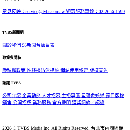
意見反映：service@tvbs.com.tw
觀眾服務專線：02-2656-1599
TVBS新聞網
關於我們
56新聞台節目表
政策與隱私
隱私權政策
性騷擾防治措施
網站使用協定
版權宣告
認識 TVBS
公司介紹
企業動態
人才招募
主播專區
星藝象娛樂
節目版權
銷售
公開招標
業務服務
官方聲明
獲獎紀錄／認證
2026 © TVBS Media Inc. All Rights Reserved. 台北市內湖區瑞