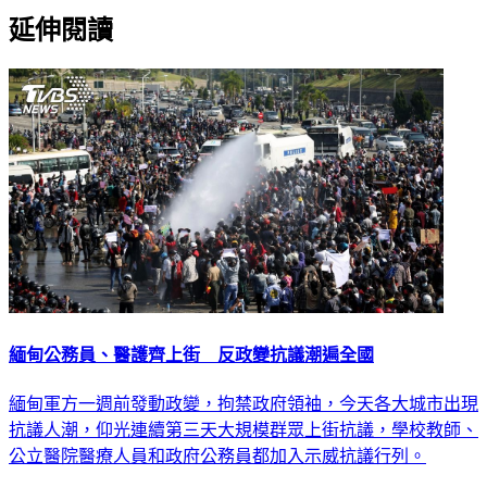
延伸閱讀
緬甸公務員、醫護齊上街 反政變抗議潮遍全國
緬甸軍方一週前發動政變，拘禁政府領袖，今天各大城市出現
抗議人潮，仰光連續第三天大規模群眾上街抗議，學校教師、
公立醫院醫療人員和政府公務員都加入示威抗議行列。