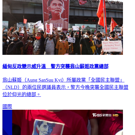
緬甸反政變示威升溫 警方突襲翁山蘇姬政黨總部
翁山蘇姬（Aung SanSuu Kyi）所屬政黨「全國民主聯盟」
（NLD）的兩位民選議員表示，警方今晚突襲全國民主聯盟
位於仰光的總部。
國際