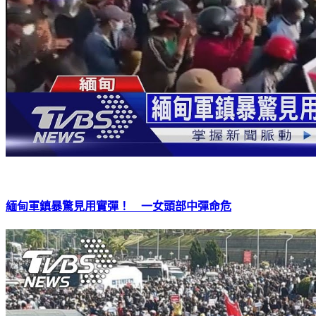
緬甸軍鎮暴驚見用實彈！ 一女頭部中彈命危