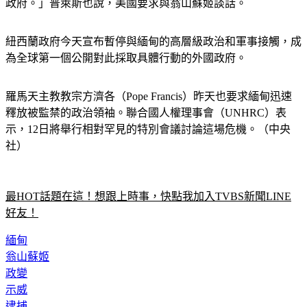
政府。」普萊斯也說，美國要求與翁山蘇姬談話。
紐西蘭政府今天宣布暫停與緬甸的高層級政治和軍事接觸，成
為全球第一個公開對此採取具體行動的外國政府。
羅馬天主教教宗方濟各（Pope Francis）昨天也要求緬甸迅速
釋放被監禁的政治領袖。聯合國人權理事會（UNHRC）表
示，12日將舉行相對罕見的特別會議討論這場危機。（中央
社）
最HOT話題在這！想跟上時事，快點我加入TVBS新聞LINE
好友！
緬甸
翁山蘇姬
政變
示威
逮捕