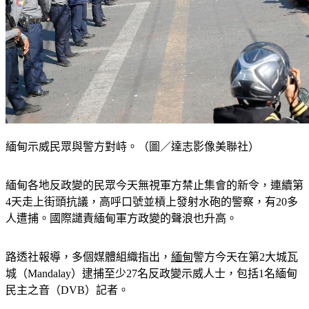
緬甸示威民眾與警方對峙。（圖／達志影像美聯社）
緬甸各地反政變的民眾今天無視軍方禁止集會的新令，連續第
4天走上街頭抗議，高呼口號並槓上發射水砲的警察，有20多
人遭捕。國際譴責緬甸軍方政變的聲浪也升高。
路透社報導，多個媒體組織指出，
緬甸
警方今天在第2大城瓦
城（Mandalay）逮捕至少27名反政變示威人士，包括1名緬甸
民主之音（DVB）記者。