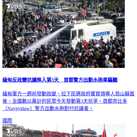
緬甸反政變抗議進入第3天 首都警方出動水砲車驅離
緬甸軍方一週前發動政變，拉下民選政府實質領導人翁山蘇姬
後，全國數以萬計的民眾今天發動第3天抗爭，首都奈比多
（Naypyidaw）警方出動水砲對付抗議者。
國際