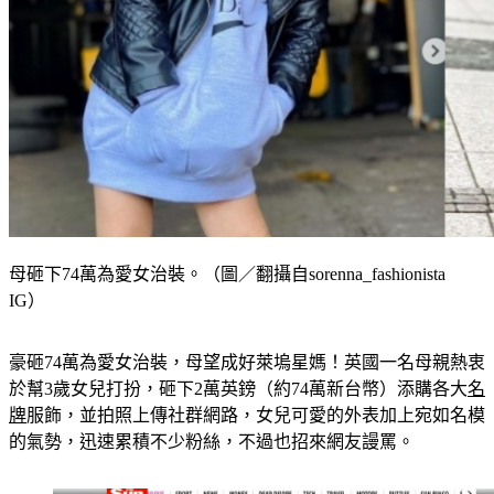
母砸下74萬為愛女治裝。（圖／翻攝自sorenna_fashionista
IG）
豪砸74萬為愛女治裝，母望成好萊塢星媽！英國一名母親熱衷
於幫3歲女兒打扮，砸下2萬英鎊（約74萬新台幣）添購各大
名
牌
服飾，並拍照上傳社群網路，女兒可愛的外表加上宛如名模
的氣勢，迅速累積不少粉絲，不過也招來網友謾罵。