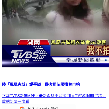
陸「鳳凰古城」爆爭議 遊客租苗服遭禁自拍
下載TVBS新聞APP，最新消息不漏接
加入TVBS新聞LINE，
重點新聞一次看