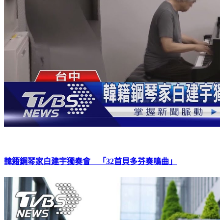
韓籍鋼琴家白建宇獨奏會 「32首貝多芬奏鳴曲」