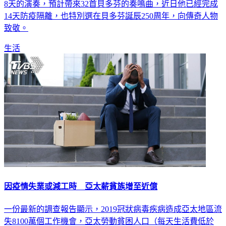
8天的演奏，預計帶來32首貝多芬的奏鳴曲，近日他已經完成
14天防疫隔離，也特別選在貝多芬誕辰250周年，向傳奇人物
致敬。
生活
因疫情失業或減工時 亞太薪貧族增至近億
一份最新的調查報告顯示，2019冠狀病毒疾病造成亞太地區流
失8100萬個工作機會，亞太勞動貧困人口（每天生活費低於