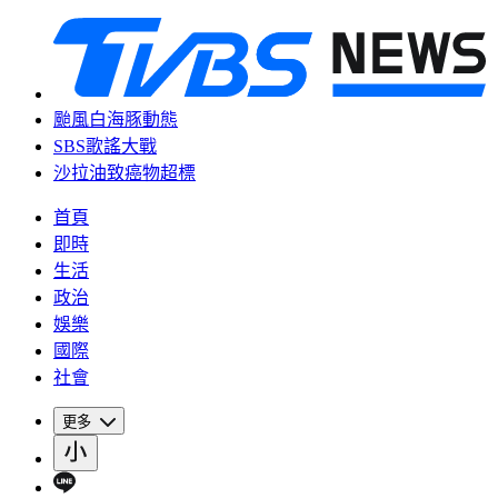
颱風白海豚動態
SBS歌謠大戰
沙拉油致癌物超標
首頁
即時
生活
政治
娛樂
國際
社會
更多