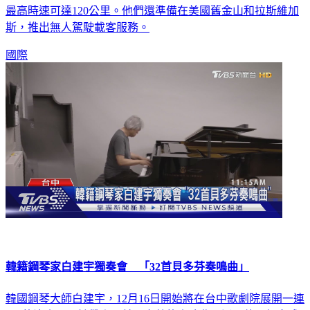
最高時速可達120公里。他們還準備在美國舊金山和拉斯維加
斯，推出無人駕駛載客服務。
國際
韓籍鋼琴家白建宇獨奏會 「32首貝多芬奏鳴曲」
韓國鋼琴大師白建宇，12月16日開始將在台中歌劇院展開一連