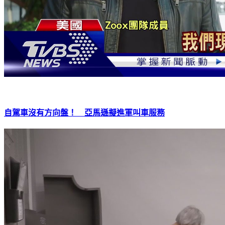
自駕車沒有方向盤！ 亞馬遜擬進軍叫車服務