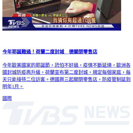
今年耶誕難過！荷蘭二度封城 德關閉零售店
今年歐美國家的耶誕節，恐怕不好過，疫情不斷延燒，歐洲各
國封城防疫再升級，荷蘭宣布第二度封城，規定每個家庭，每
天只能接待二位訪客。德國周三起關閉零售店，防疫管制延到
明年1月。
國際