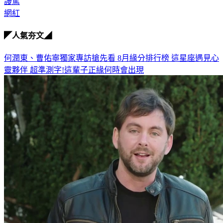
謾罵
網紅
◤人氣夯文◢
何潤東、曹佑寧獨家專訪搶先看
8月緣分排行榜 這星座遇見心
靈夥伴
超準測字!這輩子正緣何時會出現