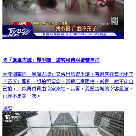
陸「鳳凰古城」爆爭議 遊客租苗服遭禁自拍
大陸湖南的「鳳凰古城」又傳出旅遊爭議，有遊客在當地租了
「苗族」服飾，想拍照留念，卻遭店家阻擋、威脅，說不能自
己拍，只能再付費由商家來拍。其實，鳳凰古城的宰客風波，
已經不是第一次。
國際