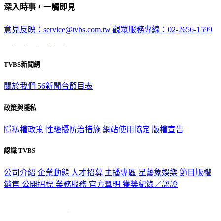
深入時事，一觸即見
意見反映：service@tvbs.com.tw
觀眾服務專線：02-2656-1599
TVBS新聞網
關於我們
56新聞台節目表
政策與隱私
隱私權政策
性騷擾防治措施
網站使用協定
版權宣告
認識 TVBS
公司介紹
企業動態
人才招募
主播專區
星藝象娛樂
節目版權
銷售
公開招標
業務服務
官方聲明
獲獎紀錄／認證