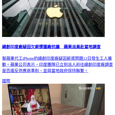
緯創印度廠疑因欠薪遭圍廠抗議 蘋果派員赴當地調查
幫蘋果代工iPhone的緯創印度廠疑因薪資問題12日發生工人暴
動。蘋果公司表示，印度團隊已立刻派人前往緯創印度廠調查
是否違反供應商準則，並與當地政府保持聯繫。
國際