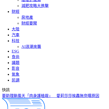
減肥攻略大進擊
財經
房地產
財經要聞
大陸
汽車
科技
AI浪潮來襲
ESG
食尚
議題
影音
氣象
民調
快訊
要助理颱風天「肉身護植栽」 愛莉莎莎挨轟無奈曝原因