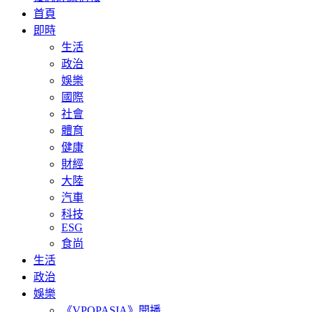
首頁
即時
生活
政治
娛樂
國際
社會
體育
健康
財經
大陸
汽車
科技
ESG
食尚
生活
政治
娛樂
《VPOPASIA》開播