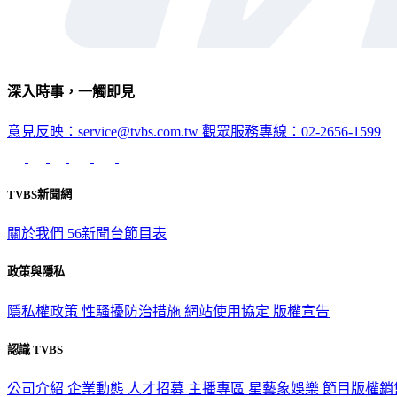
深入時事，一觸即見
意見反映：service@tvbs.com.tw
觀眾服務專線：02-2656-1599
TVBS新聞網
關於我們
56新聞台節目表
政策與隱私
隱私權政策
性騷擾防治措施
網站使用協定
版權宣告
認識 TVBS
公司介紹
企業動態
人才招募
主播專區
星藝象娛樂
節目版權銷