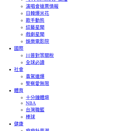
演唱會搶票情報
日韓爆米花
歌手動態
綜藝星聞
戲劇星聞
娛樂電影院
國際
川普對等關稅
全球必讀
社會
毒駕連爆
警察愛無限
體育
十分鐘體壇
NBA
台灣職籃
棒球
健康
瘦瘦針風潮