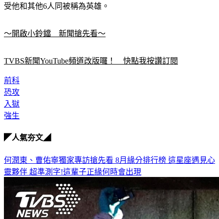
受他和其他6人同被稱為英雄。
～開啟小鈴鐺　新聞搶先看～
TVBS新聞YouTube頻道改版囉！　快點我按讚訂閱
前科
恐攻
入獄
強生
◤人氣夯文◢
何潤東、曹佑寧獨家專訪搶先看
8月緣分排行榜 這星座遇見心
靈夥伴
超準測字!這輩子正緣何時會出現