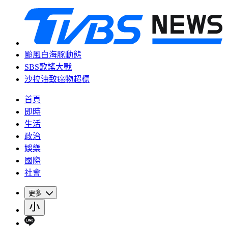
颱風白海豚動態
SBS歌謠大戰
沙拉油致癌物超標
首頁
即時
生活
政治
娛樂
國際
社會
更多