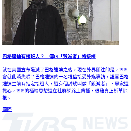
巴格達迪有接班人？ 傳IS「毀滅者」將接棒
就在美國宣布殲滅了巴格達迪之後，現在外界關注的是，ISIS
會就此消失嗎？巴格達迪的一名親信接受外媒專訪，證實巴格
達迪生前有指定接班人，還有個封號叫做「毀滅者」，專家還
擔心，ISIS的極端思想還在社群網路上傳播，很難真正斬草除
根。
國際