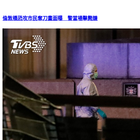
倫敦橋恐攻市民奪刀畫面曝 警當場擊斃嫌