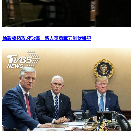
倫敦橋恐攻2死3傷 路人英勇奪刀制伏嫌犯