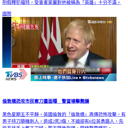
刑假釋犯福特，受害者家屬對他被稱為「英雄」十分不滿。
國際
倫敦橋恐攻市民奪刀畫面曝 警當場擊斃嫌
黑色星期五不平靜，英國倫敦的「倫敦橋」再傳恐怖攻擊，有
男子持刀隨機刺人，造成2死3傷，不過卻有6位英勇路人，先