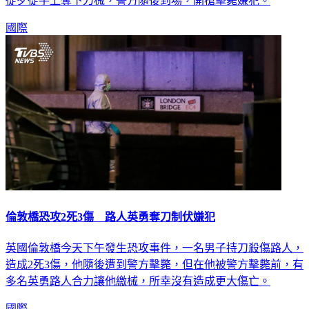
從歹徒手上奪下刀械，警方隨後到場，開槍擊斃嫌犯。
國際
倫敦橋恐攻2死3傷 路人英勇奪刀制伏嫌犯
英國倫敦橋今天下午發生恐攻事件，一名男子持刀殺傷路人，
造成2死3傷，他隨後遭到警方擊斃，但在他被警方擊斃前，有
多名英勇路人合力讓他繳械，所幸沒有造成更大傷亡。
國際