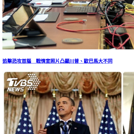
追擊恐攻首腦 戰情室照片凸顯川普、歐巴馬大不同