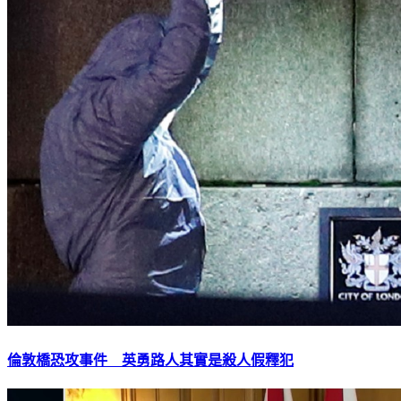
倫敦橋恐攻事件 英勇路人其實是殺人假釋犯