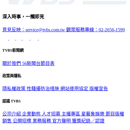
深入時事，一觸即見
意見反映：service@tvbs.com.tw
觀眾服務專線：02-2656-1599
TVBS新聞網
關於我們
56新聞台節目表
政策與隱私
隱私權政策
性騷擾防治措施
網站使用協定
版權宣告
認識 TVBS
公司介紹
企業動態
人才招募
主播專區
星藝象娛樂
節目版權
銷售
公開招標
業務服務
官方聲明
獲獎紀錄／認證