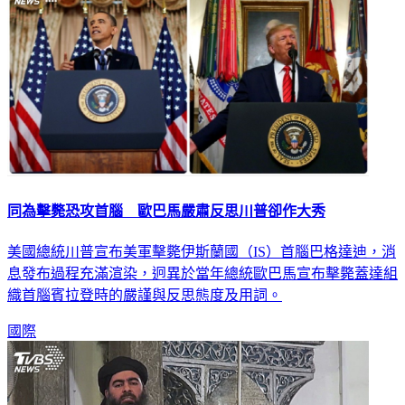
同為擊斃恐攻首腦 歐巴馬嚴肅反思川普卻作大秀
美國總統川普宣布美軍擊斃伊斯蘭國（IS）首腦巴格達迪，消
息發布過程充滿渲染，迥異於當年總統歐巴馬宣布擊斃蓋達組
織首腦賓拉登時的嚴謹與反思態度及用詞。
國際