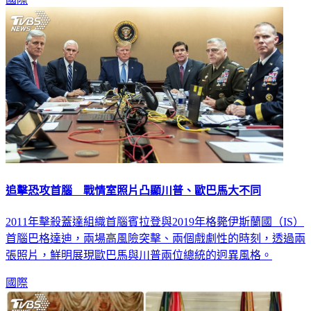
追擊恐攻首腦 戰情室照片凸顯川普、歐巴馬大不同
2011年擊殺蓋達組織首腦賓拉登與2019年格斃伊斯蘭國（IS）
首腦巴格達迪，兩場高風險突擊、兩個戲劇性的時刻，透過兩
張照片，鮮明展現歐巴馬與川普兩位總統的迥異風格。
國際