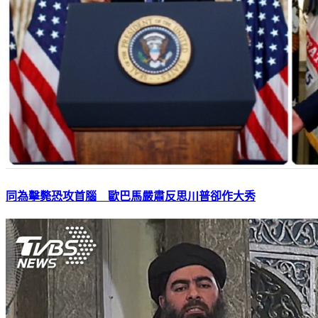
同為擊斃恐攻首腦 歐巴馬嚴肅反思川普卻作大秀