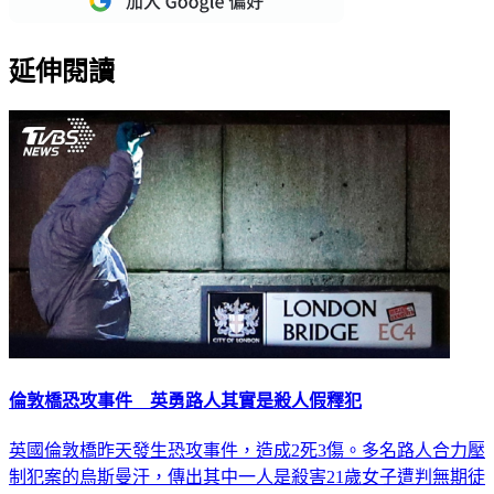
延伸閱讀
倫敦橋恐攻事件 英勇路人其實是殺人假釋犯
英國倫敦橋昨天發生恐攻事件，造成2死3傷。多名路人合力壓
制犯案的烏斯曼汗，傳出其中一人是殺害21歲女子遭判無期徒