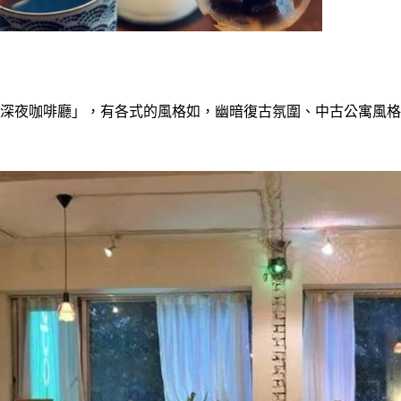
「深夜咖啡廳」，有各式的風格如，幽暗復古氛圍、中古公寓風