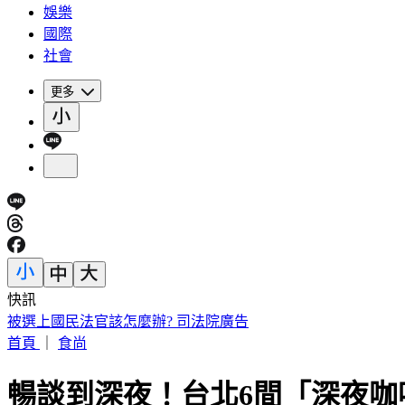
娛樂
國際
社會
更多
快訊
白海豚慢速擺尾！氣象粉專崩潰喊「叛逆難搞」：雨彈恐拖更
首頁
｜
食尚
暢談到深夜！台北6間「深夜咖