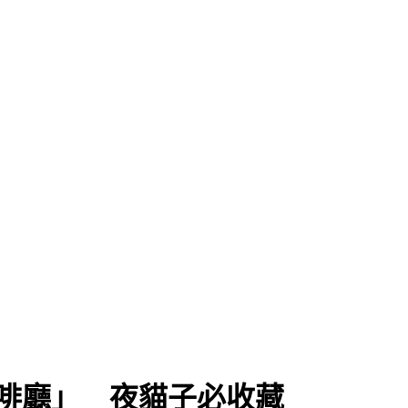
久
啡廳」 夜貓子必收藏