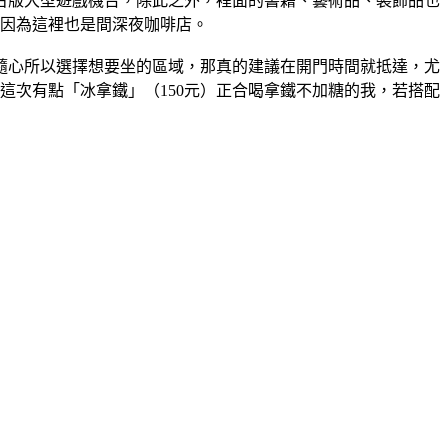
古版大型遊戲機台，除此之外，裡面的書籍、藝術品、裝飾品也
，因為這裡也是間深夜咖啡店。
隨心所以選擇想要坐的區域，那真的建議在開門時間就抵達，尤
這次有點「冰拿鐵」（150元）正合喝拿鐵不加糖的我，若搭配