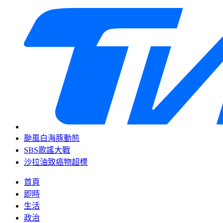
颱風白海豚動態
SBS歌謠大戰
沙拉油致癌物超標
首頁
即時
生活
政治