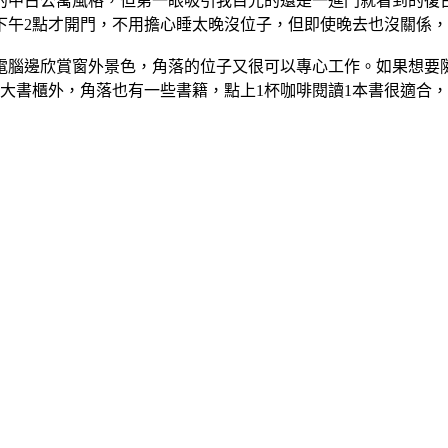
的中古公寓風格，但第一眼吸引我目光的還是一進門就看到的復
下午2點才開門，不用擔心睡太晚沒位子，但即使晚去也沒關係
電腦邊欣賞窗外景色，角落的位子又很可以專心工作。如果想要
大書櫃外，角落也有一些書籍，點上1杯咖啡閱讀1本書很適合，