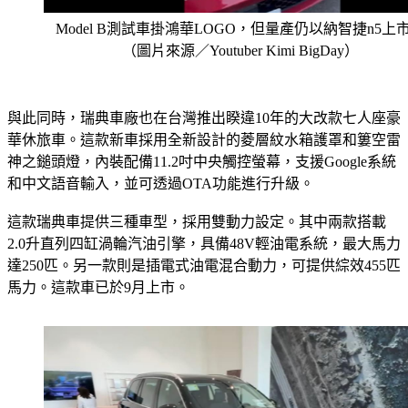
Model B測試車掛鴻華LOGO，但量產仍以納智捷n5上
（圖片來源／Youtuber Kimi BigDay）
與此同時，瑞典車廠也在台灣推出睽違10年的大改款七人座豪
華休旅車。這款新車採用全新設計的菱層紋水箱護罩和簍空雷
神之鎚頭燈，內裝配備11.2吋中央觸控螢幕，支援Google系統
和中文語音輸入，並可透過OTA功能進行升級。
這款瑞典車提供三種車型，採用雙動力設定。其中兩款搭載
2.0升直列四缸渦輪汽油引擎，具備48V輕油電系統，最大馬力
達250匹。另一款則是插電式油電混合動力，可提供綜效455匹
馬力。這款車已於9月上市。