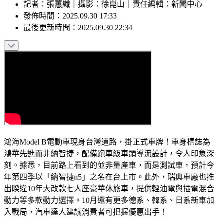
記者
：
張蕙纖
｜
攝影
：
徐崑山
｜
責任編輯
：
新聞中心
發佈時間：
2025.09.30 17:33
最後更新時間：
2025.09.30 22:34
鴻海Model B電動車現身台灣道路，掛正式車牌！車身標誌為
鴻華先進而非納智捷，配備跑車級車頭導流設計，令人印象深
刻。據悉，目前路上看到的並非量產車，而是測試車，預計今
年第四季以「納智捷n5」之名在台上市。此外，瑞典車廠也推
出睽違10年大改款七人座豪華休旅車，提供輕油電與插電混合
動力等多款動力選擇。10月還有更多德系、韓系、日系新車加