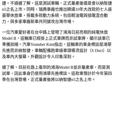
牌，還有跑車級車頭導流設計，車身標誌為鴻華先進而非納智
捷。不過據了解，這是測試車輛，正式量產後還是會以納智捷
n5之名上市。同時，瑞典車廠也推出睽違10年大改款的七人座
豪華休旅車，搭載多款動力系統，包括輕油電與插電混合動
力，與多家車廠新車共同搶攻台灣市場。
一位汽車愛好者在台中路上發現了鴻海日前亮相的純電休旅
Model B，這輛車已經掛上正式車牌而非試車牌，顯示該車已
準備就緒。汽車Youtuber Kimi指出，這輛車的車身標誌是鴻華
先進而非納智捷，車輛配備跑車級車頭導流設計（S Duct）以
及車內大螢幕，外觀設計令人印象深刻。
據了解，目前在路上看到的鴻海Model B並非量產車，而是測
試車，因此車身仍使用鴻華先進標誌。這款車預計於今年第四
季在台灣登場，正式量產後將以納智捷n5之名上市。