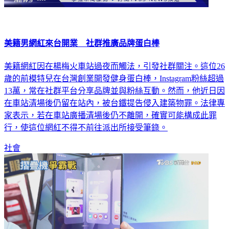
美籍男網紅來台開業 社群推廣品牌蛋白棒
美籍網紅因在楊梅火車站過夜而觸法，引發社群關注。這位26
歲的前模特兒在台灣創業開發健身蛋白棒，Instagram粉絲超過
13萬，常在社群平台分享品牌並與粉絲互動。然而，他近日因
在車站清場後仍留在站內，被台鐵提告侵入建築物罪。法律專
家表示，若在車站廣播清場後仍不離開，確實可能構成此罪
行，使這位網紅不得不前往派出所接受筆錄。
社會