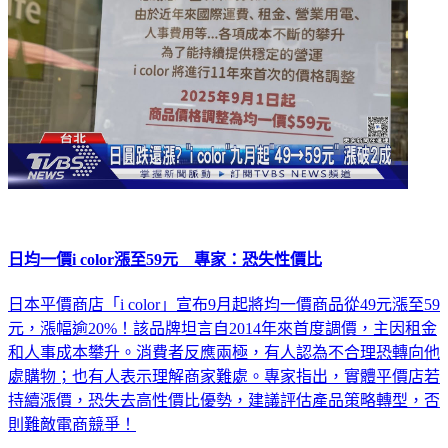
日均一價i color漲至59元 專家：恐失性價比
日本平價商店「i color」宣布9月起將均一價商品從49元漲至59
元，漲幅逾20%！該品牌坦言自2014年來首度調價，主因租金
和人事成本攀升。消費者反應兩極，有人認為不合理恐轉向他
處購物；也有人表示理解商家難處。專家指出，實體平價店若
持續漲價，恐失去高性價比優勢，建議評估產品策略轉型，否