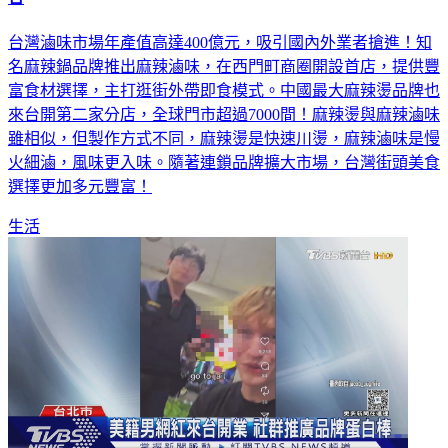
台
台灣滷味市場年產值高達400億元，吸引國內外業者搶進！知
名麻辣鍋品牌推出麻辣滷味，在西門町商圈開設首店，提供豐
富食材選擇，主打逛街外帶即食模式。中國最大麻辣燙品牌也
來台開第二家分店，全球門市超過7000間！麻辣燙與麻辣滷味
雖相似，但製作方式不同，麻辣燙是快速川燙，麻辣滷味是慢
火細滷，風味更入味。隨著連鎖品牌擴大市場，台灣街頭美食
選擇更加多元豐富！
生活