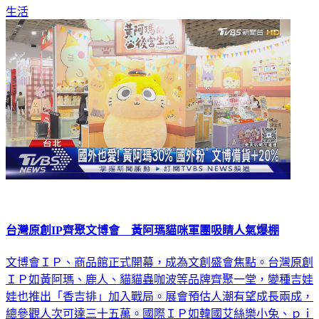
則難敵電商競爭！
生活
台灣原創IP齊聚文博會 黃阿瑪貓咪軍團吸睛人氣爆棚
文博會ＩＰ、商品館正式開幕，成為文創盛會焦點。台灣原創
ＩＰ如黃阿瑪、鹿人、貓貓蟲咖波等品牌齊聚一堂，變種吉娃
娃也推出「香吉排」加入戰局。展會預估人潮有望成長兩成，