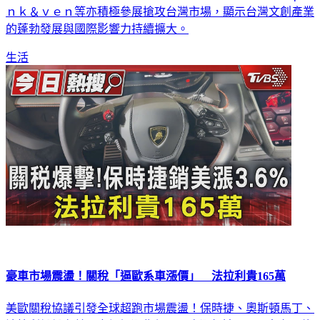
總參觀人次可達三十五萬。國際ＩＰ如韓國艾絲樂小兔、ｐｉ
ｎｋ＆ｖｅｎ等亦積極參展搶攻台灣市場，顯示台灣文創產業
的蓬勃發展與國際影響力持續擴大。
生活
豪車市場震盪！關稅「逼歐系車漲價」 法拉利貴165萬