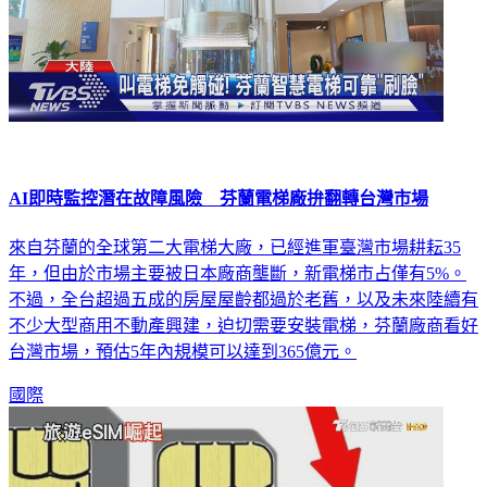
AI即時監控潛在故障風險 芬蘭電梯廠拚翻轉台灣市場
來自芬蘭的全球第二大電梯大廠，已經進軍臺灣市場耕耘35
年，但由於市場主要被日本廠商壟斷，新電梯市占僅有5%。
不過，全台超過五成的房屋屋齡都過於老舊，以及未來陸續有
不少大型商用不動產興建，迫切需要安裝電梯，芬蘭廠商看好
台灣市場，預估5年內規模可以達到365億元。
國際