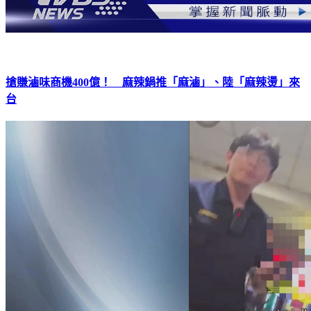
搶賺滷味商機400億！ 麻辣鍋推「麻滷」、陸「麻辣燙」來
台