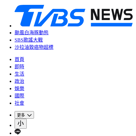
颱風白海豚動態
SBS歌謠大戰
沙拉油致癌物超標
首頁
即時
生活
政治
娛樂
國際
社會
更多