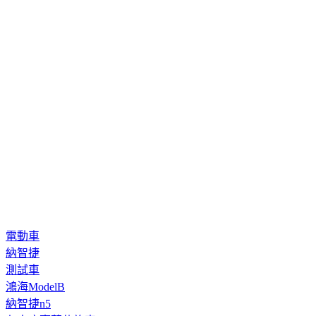
把握當前優惠。
電動車
納智捷
測試車
鴻海ModelB