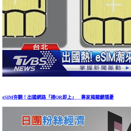
eSIM夯翻！出國網路「掃QR即上」 專家揭關鍵隱憂