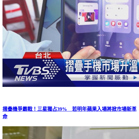
摺疊機爭霸戰！三星獨占39% 若明年蘋果入場將掀市場新革
命