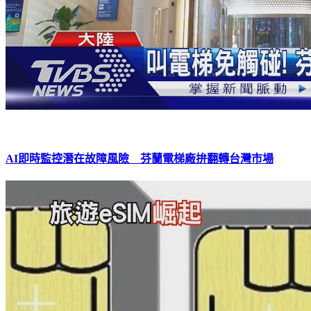
AI即時監控潛在故障風險 芬蘭電梯廠拚翻轉台灣市場