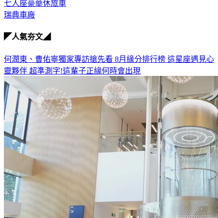
納智捷n5
七人座豪華休旅車
瑞典車廠
◤人氣夯文◢
何潤東、曹佑寧獨家專訪搶先看
8月緣分排行榜 這星座遇見心
靈夥伴
超準測字!這輩子正緣何時會出現