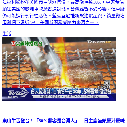
美歐關稅協議引發全球超跑市場震盪！保時捷、奧斯頓馬丁、
法拉利紛紛在美國市場調漲售價，最高漲幅達10%，專家預估
銷往美國的歐洲車款恐普遍調漲。台灣雖暫不受影響，但車廠
仍可能進行例行性漲價。藍寶堅尼推新款油電超跑，銷量微增
但利潤下滑近5%，美國新關稅成壓力來源之一。
生活