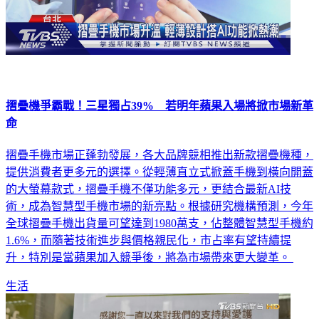
摺疊機爭霸戰！三星獨占39% 若明年蘋果入場將掀市場新革
命
摺疊手機市場正蓬勃發展，各大品牌競相推出新款摺疊機種，
提供消費者更多元的選擇。從輕薄直立式掀蓋手機到橫向開蓋
的大螢幕款式，摺疊手機不僅功能多元，更結合最新AI技
術，成為智慧型手機市場的新亮點。根據研究機構預測，今年
全球摺疊手機出貨量可望達到1980萬支，佔整體智慧型手機約
1.6%，而隨著技術進步與價格親民化，市占率有望持續提
升，特別是當蘋果加入競爭後，將為市場帶來更大變革。
生活