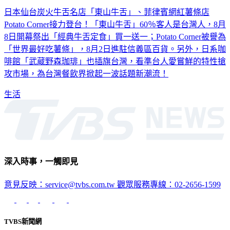
東山牛舌登台！「60%顧客是台灣人」 日主廚坐鎮原汁原味
日本仙台炭火牛舌名店「東山牛舌」、菲律賓網紅薯條店
Potato Corner接力登台！「東山牛舌」60％客人是台灣人，8月
8日開幕祭出「經典牛舌定食」買一送一；Potato Corner被譽為
「世界最好吃薯條」，8月2日進駐信義區百貨。另外，日系咖
啡館「武蔵野森珈琲」也插旗台灣，看準台人愛嘗鮮的特性搶
攻市場，為台灣餐飲界掀起一波話題新潮流！
生活
深入時事，一觸即見
意見反映：service@tvbs.com.tw
觀眾服務專線：02-2656-1599