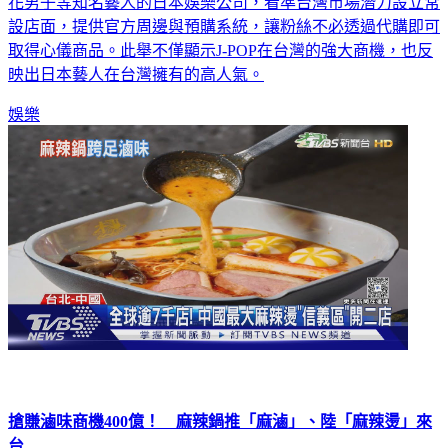
了木村拓哉、ARASHI嵐、Hey! Say! JUMP、Snow Man及浪
花男子等知名藝人的日本娛樂公司，看準台灣市場潛力設立常
設店面，提供官方周邊與預購系統，讓粉絲不必透過代購即可
取得心儀商品。此舉不僅顯示J-POP在台灣的強大商機，也反
映出日本藝人在台灣擁有的高人氣。
娛樂
搶賺滷味商機400億！ 麻辣鍋推「麻滷」、陸「麻辣燙」來