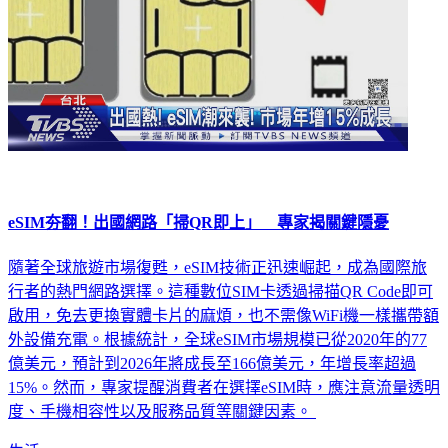
eSIM夯翻！出國網路「掃QR即上」 專家揭關鍵隱憂
隨著全球旅遊市場復甦，eSIM技術正迅速崛起，成為國際旅
行者的熱門網路選擇。這種數位SIM卡透過掃描QR Code即可
啟用，免去更換實體卡片的麻煩，也不需像WiFi機一樣攜帶額
外設備充電。根據統計，全球eSIM市場規模已從2020年的77
億美元，預計到2026年將成長至166億美元，年增長率超過
15%。然而，專家提醒消費者在選擇eSIM時，應注意流量透明
度、手機相容性以及服務品質等關鍵因素。