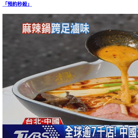
ARASHI嵐、浪花男子通通有！星達拓娛樂周邊店落腳台灣
「預約秒殺」