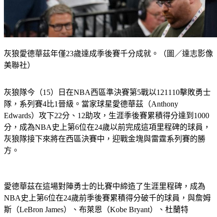
灰狼愛德華茲年僅23歲達成季後賽千分成就。（圖／達志影像
美聯社）
灰狼隊今（15）日在NBA西區準決賽第5戰以121110擊敗勇士
隊，系列賽4比1晉級。當家球星愛德華茲（Anthony 
Edwards）攻下22分、12助攻，生涯季後賽累積得分達到1000
分，成為NBA史上第6位在24歲以前完成這項里程碑的球員，
灰狼隊接下來將在西區決賽中，迎戰金塊與雷霆系列賽的勝
方。
愛德華茲在這場對陣勇士的比賽中締造了生涯里程碑，成為
NBA史上第6位在24歲前季後賽累積得分破千的球員，與詹姆
斯（LeBron James）、布萊恩（Kobe Bryant）、杜蘭特
（Kevin Durant）、帕克（Tony Parker）、坦圖（Jayson 