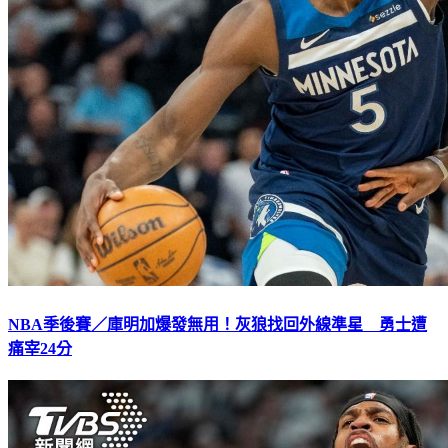
NBA季後賽／庫明加爆發無用！灰狼找回外線準星 勇士遭
痛宰24分