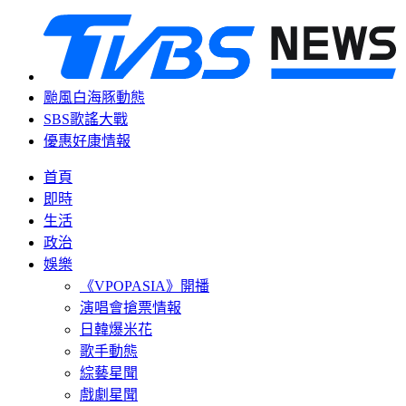
颱風白海豚動態
SBS歌謠大戰
優惠好康情報
首頁
即時
生活
政治
娛樂
《VPOPASIA》開播
演唱會搶票情報
日韓爆米花
歌手動態
綜藝星聞
戲劇星聞