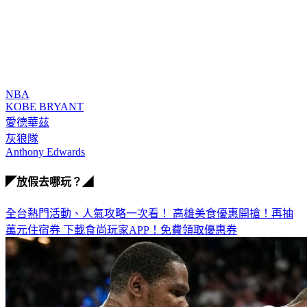
NBA
KOBE BRYANT
愛德華茲
灰狼隊
Anthony Edwards
◤放假去哪玩？◢
全台熱門活動、人氣攻略一次看！
高雄美食優惠開搶！再抽
萬元住宿券
下載食尚玩家APP！免費領取優惠券