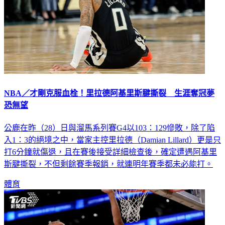
NBA／才剛克服血栓！里拉德阿基里斯腱撕裂 生涯奪冠夢
恐無望
公鹿在昨（28）日與溜馬系列賽G4以103：129慘敗，除了陷
入1：3的絕境之中，當家主控里拉德（Damian Lillard）更是只
打6分鐘就傷退，且在賽後接受詳細檢查後，確定遭遇阿基里
斯腱撕裂，不但剩餘賽季報銷，就連明年賽季都未必能打。
體育