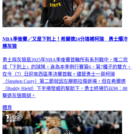
NBA季後賽／又是下剋上！希爾德24分填補柯瑞 勇士爆冷
勝灰狼
勇士與灰狼是2025年NBA季後賽首輪所有系列戰中，唯二完
成「下剋上」的球隊，身為本季例行賽第6、第7種子的雙方，
在今（7）日迎來西區準決賽首戰。儘管勇士一哥柯瑞
（Stephen Curry）第二節就因左腿筋拉傷退場，但在希爾德
（Buddy Hield）下半場發威的幫助下，勇士終場仍以98：88
擊退灰狼開胡。
體育