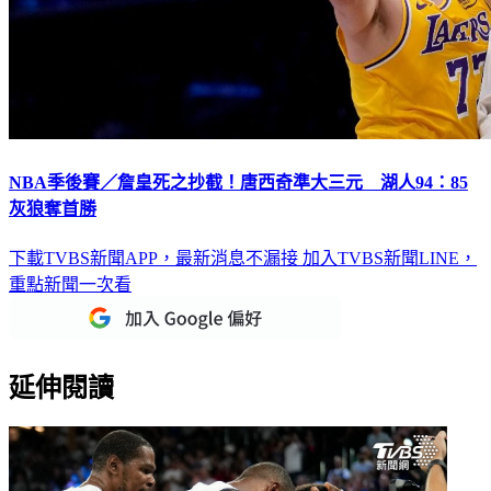
NBA季後賽／詹皇死之抄截！唐西奇準大三元 湖人94：85
灰狼奪首勝
下載TVBS新聞APP，最新消息不漏接
加入TVBS新聞LINE，
重點新聞一次看
延伸閱讀