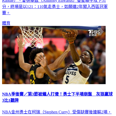
分，終場是以121：110氣走勇士，如願連2年闖入西區冠軍
賽。
體育
NBA季後賽／第3節被蟻人打傻！勇士下半場崩盤 灰狼贏球
3比1聽牌
NBA金州勇士在柯瑞（Stephen Curry）受傷缺賽後連輸2場，
目前系列賽以1比2落後明尼蘇達灰狼，勇士今（13）日在上半