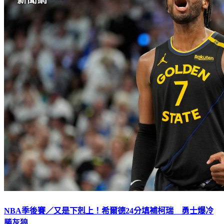
NBA季後賽／又是下剋上！希爾德24分填補柯瑞 勇士爆冷
勝灰狼