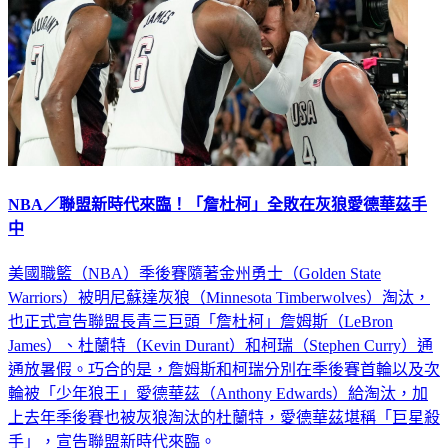
NBA／聯盟新時代來臨！「詹杜柯」全敗在灰狼愛德華茲手
中
美國職籃（NBA）季後賽隨著金州勇士（Golden State
Warriors）被明尼蘇達灰狼（Minnesota Timberwolves）淘汰，
也正式宣告聯盟長青三巨頭「詹杜柯」詹姆斯（LeBron
James）、杜蘭特（Kevin Durant）和柯瑞（Stephen Curry）通
通放暑假。巧合的是，詹姆斯和柯瑞分別在季後賽首輪以及次
輪被「少年狼王」愛德華茲（Anthony Edwards）給淘汰，加
上去年季後賽也被灰狼淘汰的杜蘭特，愛德華茲堪稱「巨星殺
手」，宣告聯盟新時代來臨。