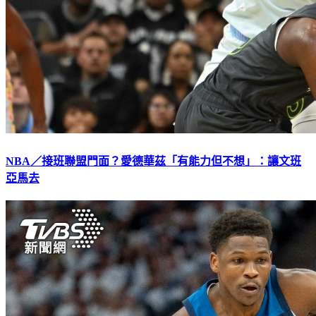
NBA／接班聯盟門面？愛德華茲「有能力但不想」：讓文班
亞馬去