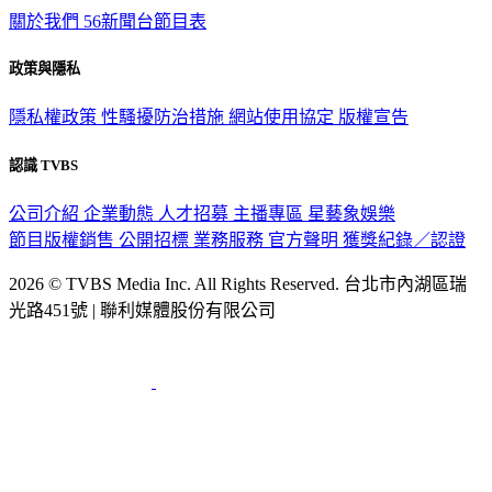
政策與隱私
隱私權政策
性騷擾防治措施
網站使用協定
版權宣告
認識 TVBS
公司介紹
企業動態
人才招募
主播專區
星藝象娛樂
節目版權銷售
公開招標
業務服務
官方聲明
獲獎紀錄／認證
2026 © TVBS Media Inc. All Rights Reserved. 台北市內湖區瑞
光路451號 | 聯利媒體股份有限公司