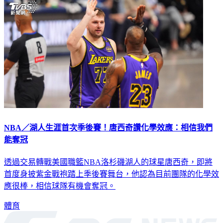
NBA／湖人生涯首次季後賽！唐西奇讚化學效應：相信我們
能奪冠
透過交易轉戰美國職籃NBA洛杉磯湖人的球星唐西奇，即將
首度身披紫金戰袍踏上季後賽舞台，他認為目前團隊的化學效
應很棒，相信球隊有機會奪冠。
體育