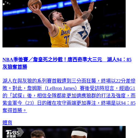
NBA季後賽／詹皇死之抄截！唐西奇準大三元 湖人94：85
灰狼奪首勝
湖人在與灰狼的系列賽首戰遭到三分雨狂襲，終場以22分差慘
敗。對此，詹姆斯（LeBron James）賽後受訪時坦言，經過G1
的「試探」後，相信全隊都能更加適應狼群的打法及強度，而
紫金軍今（23）日的確在攻守兩端更加專注，終場是以94：85
奪得首勝。
體育