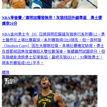
NBA季後賽／庫明加爆發無用！灰狼找回外線準星 勇士遭
痛宰24分
NBA金州勇士今（9）日將與明尼蘇達灰狼進行系列賽G2，勇
士雖然在上場比賽贏球，系列賽取得1比0領先，但一哥柯瑞
（Stephen Curry）因左大腿筋拉傷，本場比賽確定缺席，勇士
在首節就因進攻當機陷入雙位數落後，後續雖然試圖追分，但
灰狼總能澆熄勇士反撲氣焰，最終灰狼以117：93擊敗勇士，
將系列賽扳成1比1平手。
體育