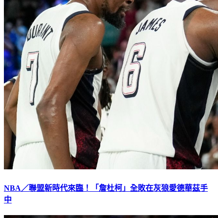
NBA／聯盟新時代來臨！「詹杜柯」全敗在灰狼愛德華茲手
中