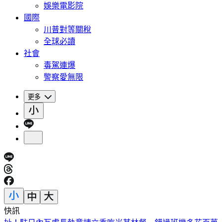
娛樂電影院
國際
川普對等關稅
全球必讀
社會
毒駕連爆
警察愛無限
更多
快訊