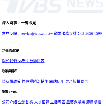
深入時事，一觸即見
意見反映：service@tvbs.com.tw
觀眾服務專線：02-2656-1599
TVBS新聞網
關於我們
56新聞台節目表
政策與隱私
隱私權政策
性騷擾防治措施
網站使用協定
版權宣告
認識 TVBS
公司介紹
企業動態
人才招募
主播專區
星藝象娛樂
節目版權
銷售
公開招標
業務服務
官方聲明
獲獎紀錄／認證