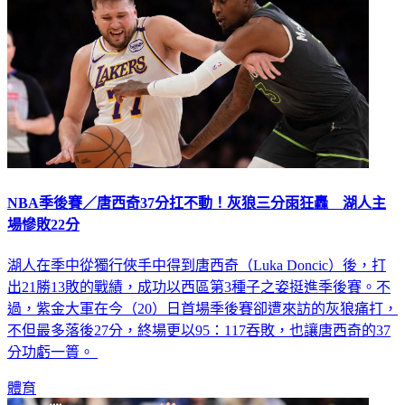
NBA季後賽／唐西奇37分扛不動！灰狼三分雨狂轟 湖人主
場慘敗22分
湖人在季中從獨行俠手中得到唐西奇（Luka Doncic）後，打
出21勝13敗的戰績，成功以西區第3種子之姿挺進季後賽。不
過，紫金大軍在今（20）日首場季後賽卻遭來訪的灰狼痛打，
不但最多落後27分，終場更以95：117吞敗，也讓唐西奇的37
分功虧一簣。
體育