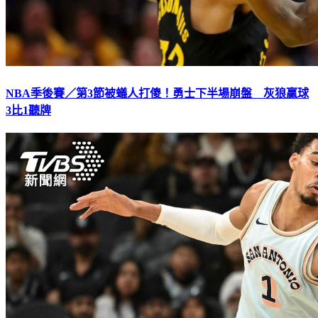
NBA季後賽／第3節被蟻人打傻！勇士下半場崩盤 灰狼贏球
3比1聽牌