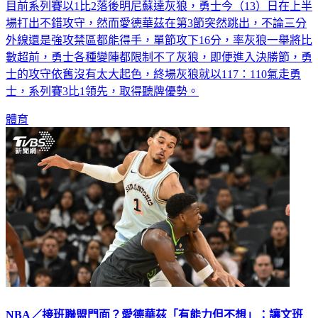
場打出不錯攻守，然而愛德華茲在第3節突然跳出，不論三分
外線還是強攻禁區都能得手，單節攻下16分，率灰狼一舉將比
數超前，勇士各種變陣都限制不了灰狼，即便進入決勝節，勇
士的攻守依舊沒有太大起色，終場灰狼就以117：110氣走勇
士，系列賽3比1領先，取得聽牌優勢。
體育
NBA／接班聯盟門面？愛德華茲「有能力但不想」：讓文班
亞馬去