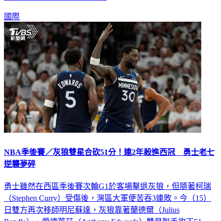
國際
NBA季後賽／灰狼雙星合砍51分！連2年殺進西冠 勇士老七
逆襲夢碎
勇士雖然在西區季後賽次輪G1於客場擊退灰狼，但隨著柯瑞
（Stephen Curry）受傷後，灣區大軍便苦吞3連敗。今（15）
日雙方再次移師明尼蘇達，灰狼靠著蘭德爾（Julius
Randle）、愛德華茲（Anthony Edwards）雙星聯手攻下51