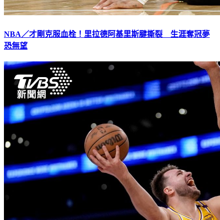
NBA／才剛克服血栓！里拉德阿基里斯腱撕裂 生涯奪冠夢
恐無望