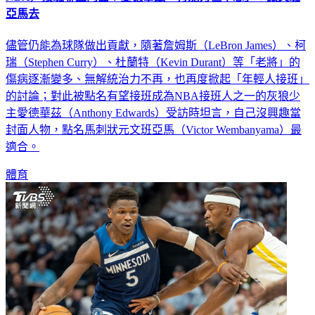
儘管仍能為球隊做出貢獻，隨著詹姆斯（LeBron James）、柯
瑞（Stephen Curry）、杜蘭特（Kevin Durant）等「老將」的
傷病逐漸變多、無解統治力不再，也再度掀起「年輕人接班」
的討論；對此被點名有望接班成為NBA接班人之一的灰狼少
主愛德華茲（Anthony Edwards）受訪時坦言，自己沒興趣當
封面人物，點名馬刺狀元文班亞馬（Victor Wembanyama）最
適合。
體育