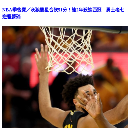
NBA季後賽／灰狼雙星合砍51分！連2年殺進西冠 勇士老七
逆襲夢碎