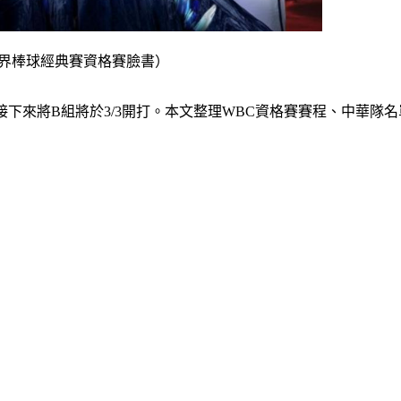
世界棒球經典賽資格賽臉書）
，接下來將B組將於3/3開打。本文整理WBC資格賽賽程、中華