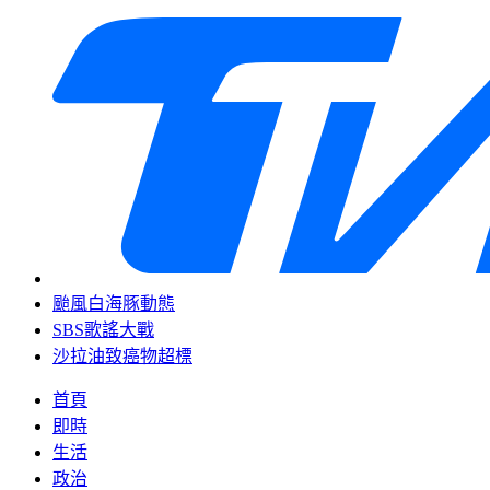
颱風白海豚動態
SBS歌謠大戰
沙拉油致癌物超標
首頁
即時
生活
政治