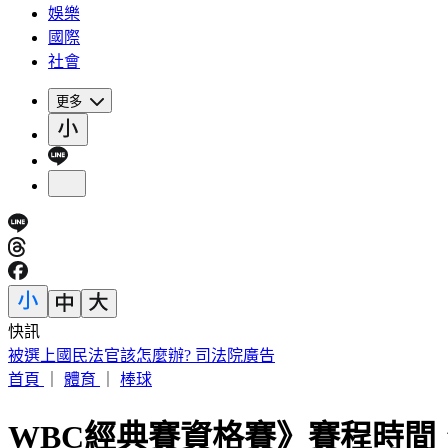
娛樂
國際
社會
更多
快訊
被選上國民法官該怎麼辦? 司法院廣告
首頁
｜
體育
｜
棒球
WBC經典賽資格賽》賽程時間