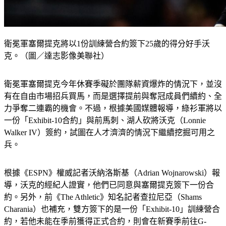
衛冕軍塞爾提克將以1份訓練營合約簽下25歲的得分好手沃
克。（圖／達志影像美聯社）
衛冕軍塞爾提克今年休賽季礙於團隊薪資爆炸的情況下，並沒
有在自由市場招兵買馬，而是選擇提前與奪冠成員們續約、全
力爭奪二連霸的機會。不過，根據美國媒體報導，綠衫軍將以
一份「Exhibit-10合約」與前馬刺、湖人砍將沃克（Lonnie 
Walker IV）簽約，試圖在人才濟濟的情況下繼續挖掘可用之
兵。
根據《ESPN》權威記者沃納洛斯基（Adrian Wojnarowski）報
導，沃克的經紀人證實，他們已同意與塞爾提克簽下一份合
約。另外，前《The Athletic》知名記者查拉尼亞（Shams 
Charania）也補充，雙方簽下的是一份「Exhibit-10」訓練營合
約，若他未能在季前獲得正式合約，則會在新賽季前往G-