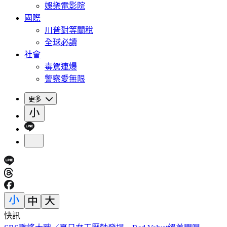
娛樂電影院
國際
川普對等關稅
全球必讀
社會
毒駕連爆
警察愛無限
更多
快訊