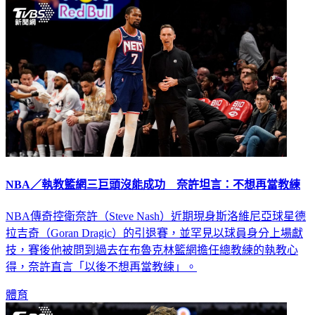
NBA／執教籃網三巨頭沒能成功 奈許坦言：不想再當教練
NBA傳奇控衛奈許（Steve Nash）近期現身斯洛維尼亞球星德
拉吉奇（Goran Dragic）的引退賽，並罕見以球員身分上場獻
技，賽後他被問到過去在布魯克林籃網擔任總教練的執教心
得，奈許直言「以後不想再當教練」。
體育