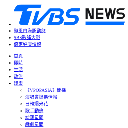
颱風白海豚動態
SBS歌謠大戰
優惠好康情報
首頁
即時
生活
政治
娛樂
《VPOPASIA》開播
演唱會搶票情報
日韓爆米花
歌手動態
綜藝星聞
戲劇星聞