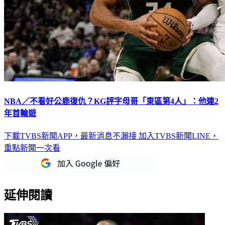
NBA／不看好公鹿復仇？KG評字母哥「東區第4人」：他連2
年首輪遊
下載TVBS新聞APP，最新消息不漏接
加入TVBS新聞LINE，
重點新聞一次看
延伸閱讀