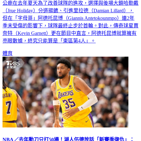
公鹿在去年夏天為了改善球隊的進攻，選擇與後場大鎖哈勒戴
（Jrue Holiday）分道揚鑣、引進里拉德（Damian Lillard），
但在「字母哥」阿德托昆博（Giannis Antetokounmpo）連2年
季末受傷的影響下，球隊最終止步於首輪。對此，傳奇球星賈
奈特（Kevin Garnett）更在節目中直言，阿德托昆博就算擁有
亮眼數據，終究只能算是「東區第4人」。
體育
NBA／去年動刀只打50場！湖人伍德放話「新賽季復仇」：