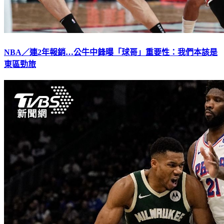
NBA／連2年報銷…公牛中鋒曝「球哥」重要性：我們本該是
東區勁旅