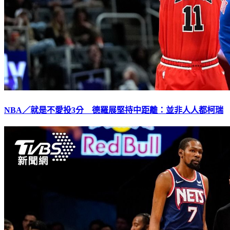
NBA／就是不愛投3分 德羅展堅持中距離：並非人人都柯瑞