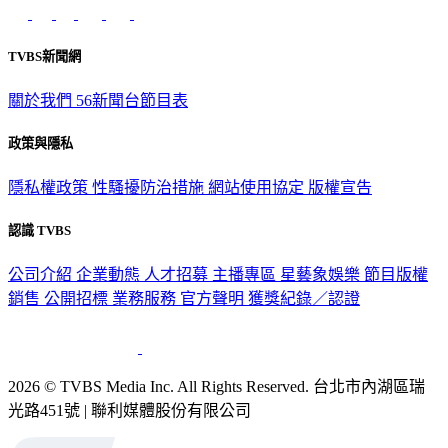
TVBS新聞網
關於我們
56新聞台節目表
政策與隱私
隱私權政策
性騷擾防治措施
網站使用協定
版權宣告
認識 TVBS
公司介紹
企業動態
人才招募
主播專區
星藝象娛樂
節目版權
銷售
公開招標
業務服務
官方聲明
獲獎紀錄／認證
2026 © TVBS Media Inc. All Rights Reserved. 台北市內湖區瑞
光路451號 | 聯利媒體股份有限公司