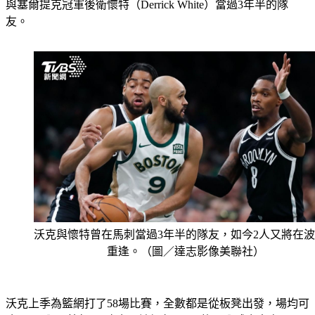
與塞爾提克冠軍後衛懷特（Derrick White）當過3年半的隊
友。
沃克與懷特曾在馬刺當過3年半的隊友，如今2人又將在
重逢。（圖／達志影像美聯社）
沃克上季為籃網打了58場比賽，全數都是從板凳出發，場均可