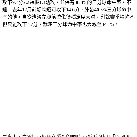
攻下9.7分2.2籃板1.3助攻，並保有38.4%的三分球命中率。不
過，去年12月前場均還可攻下14.6分、外帶46.3%三分球命中
率的他，自從遭遇左腿筋拉傷後穩定度大減，剩餘賽季場均不
但只能攻下7.7分，就連三分球命中率也大減至34.1%。
事實上，塞爾提克近年在爭冠的同時，也經常使用「Exhibit-