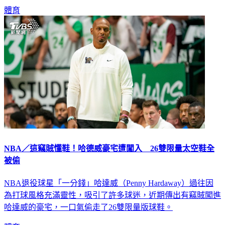
體育
NBA／這竊賊懂鞋！哈德威豪宅遭闖入 26雙限量太空鞋全
被偷
NBA退役球星「一分錢」哈達威（Penny Hardaway）過往因
為打球風格充滿靈性，吸引了許多球迷，近期傳出有竊賊闖進
哈達威的豪宅，一口氣偷走了26雙限量版球鞋。