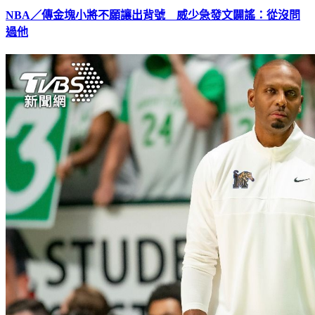
NBA／傳金塊小將不願讓出背號 威少急發文闢謠：從沒問
過他