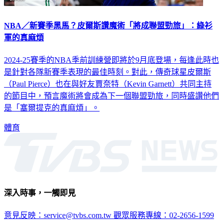
NBA／新賽季黑馬？皮爾斯讚魔術「將成聯盟勁旅」：綠衫
軍的真麻煩
2024-25賽季的NBA季前訓練營即將於9月底登場，每逢此時也
是針對各隊新賽季表現的最佳時刻。對此，傳奇球星皮爾斯
（Paul Pierce）也在與好友賈奈特（Kevin Garnett）共同主持
的節目中，預言魔術將會成為下一個聯盟勁旅，同時盛讚他們
是「塞爾提克的真麻煩」。
體育
深入時事，一觸即見
意見反映：service@tvbs.com.tw
觀眾服務專線：02-2656-1599