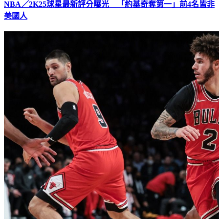
NBA／2K25球星最新評分曝光 「約基奇奪第一」前4名皆非
美國人