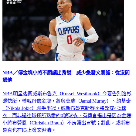
NBA／傳金塊小將不願讓出背號 威少急發文闢謠：從沒問
過他
NBA明星後衛威斯布魯克（Russell Westbrook）今夏告別洛杉
磯快艇，轉戰丹佛金塊，將與莫瑞（Jamal Murray）、約基奇
（Nikola Jokic）聯手爭冠，威斯布魯克新賽季將改穿4號球
衣，而非過往球迷所熟悉的0號球衣，有傳言指出是因為金塊
小將布勞恩（Christian Braun）不肯讓出背號；對此，威斯布
魯克也在IG上發文澄清。