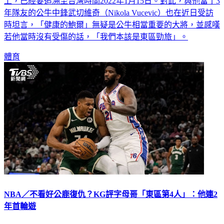
上，已經要追溯至台灣時間2022年1月15日。對此，與他當了3
年隊友的公牛中鋒武切維奇（Nikola Vucevic）也在近日受訪
時坦言，「健康的鮑爾」無疑是公牛相當重要的大將，並感嘆
若他當時沒有受傷的話，「我們本該是東區勁旅」。
體育
NBA／不看好公鹿復仇？KG評字母哥「東區第4人」：他連2
年首輪遊