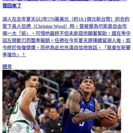
我回來了
湖人在去年夏天以2年570萬美元（約18.1億元新台幣）的合約
簽下長人伍德（Christian Wood）時，曾被譽為可能是自由市
場一大「偷」，可惜他最終不但未能提供顯著幫助，還在季中
因左膝動刀而整季報銷。伍德在今年夏天選擇續留湖人後，如
今終於恢復健康，而他為此也充滿自信地放話，「我會在新賽
季復仇」！
體育