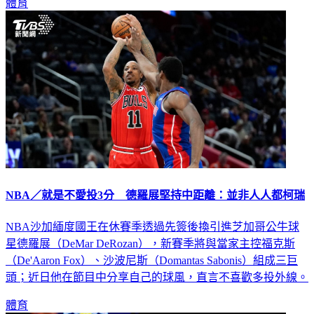
體育
NBA／就是不愛投3分 德羅展堅持中距離：並非人人都柯瑞
NBA沙加緬度國王在休賽季透過先簽後換引進芝加哥公牛球
星德羅展（DeMar DeRozan），新賽季將與當家主控福克斯
（De'Aaron Fox）、沙波尼斯（Domantas Sabonis）組成三巨
頭；近日他在節目中分享自己的球風，直言不喜歡多投外線。
體育