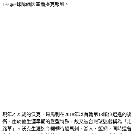
League球隊緬因塞爾提克報到。
現年才25歲的沃克，是馬刺在2018年以首輪第18順位選進的後
衛，由於他生涯早期的髮型特殊，故又被台灣球迷戲稱為「走
路草」。沃克生涯迄今輾轉待過馬刺、湖人、籃網，同時還曾