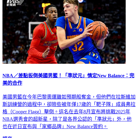
NBA／差點扳倒美國男籃！「準狀元」情定New Balance：完
美的合作
美國男籃在今年巴黎奧運雖如預期般奪金，但他們在拉斯維加
斯訓練營的過程中，卻險些被年僅17歲的「靶子隊」成員弗拉
格（Cooper Flagg）擊倒。這名在去年8月宣布將挑戰2025年
NBA選秀會的超新星，除了是各界公認的「準狀元」外，他
也在近日宣布與「家鄉品牌」New Balance簽約。