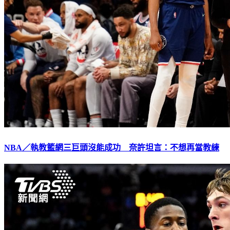
NBA／執教籃網三巨頭沒能成功 奈許坦言：不想再當教練