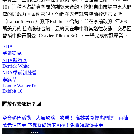
10」這種不占薪資空間的訓練營合約，挖掘自由市場中乏人問
津的即戰力。舉例來說，他們在去年就曾與前鋒史蒂文斯
（Lamar Stevens）簽下Exhibit-10合約，並在季前改簽1年209
萬美元的老將底薪合約，最終又在季中將其送往灰熊、交易回
替補中鋒蒂爾曼（Xavier Tillman Sr.），一舉完成奪冠霸業。
NBA
塞爾提克
NBA新賽季
Derrick White
NBA季前訓練營
走路草
Lonnie Walker IV
Exhibit-10
◤放假去哪玩？◢
全台熱門活動、人氣攻略一次看！
高雄美食優惠開搶！再抽
萬元住宿券
下載食尚玩家APP！免費領取優惠券