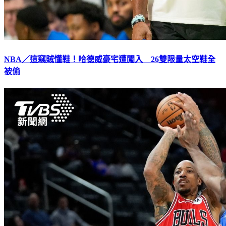
NBA／這竊賊懂鞋！哈德威豪宅遭闖入 26雙限量太空鞋全
被偷