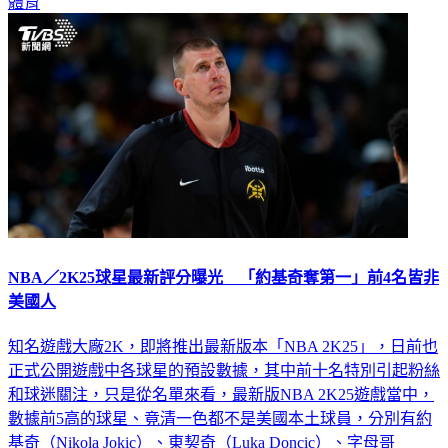
體育
NBA／2K25球星最新評分曝光 「約基奇奪第一」前4名皆非
美國人
知名遊戲大廠2K，即將推出最新版本「NBA 2K25」，日前也
正式公開遊戲中各球星的預設數據，其中前十名特別引起粉絲
和球迷關注，只是從名單來看，最新版NBA 2K25遊戲當中，
數據前5高的球星、竟清一色都不是美國本土球員，分別有約
基奇（Nikola Jokic）、東契奇（Luka Doncic）、字母哥