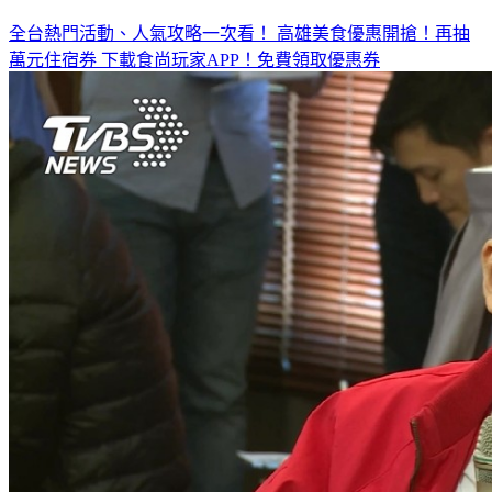
全台熱門活動、人氣攻略一次看！
高雄美食優惠開搶！再抽
萬元住宿券
下載食尚玩家APP！免費領取優惠券