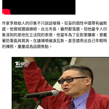
作家李敖給人的印象不只說話嗆辣，狂妄的個性中還帶有幽默
感，他曾經選過總統、台北市長，雖然都落選，但他最令人印
象深刻的是他在立法院的表現，他當年為了反對軍購案，曾戴
著防毒面具質詢，在議場噴催淚瓦斯，甚至還秀出自己年輕時
的裸照，屢屢成為話題焦點。