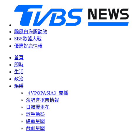
颱風白海豚動態
SBS歌謠大戰
優惠好康情報
首頁
即時
生活
政治
娛樂
《VPOPASIA》開播
演唱會搶票情報
日韓爆米花
歌手動態
綜藝星聞
戲劇星聞