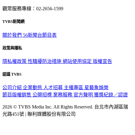
觀眾服務專線：02-2656-1599
TVBS新聞網
關於我們
56新聞台節目表
政策與隱私
隱私權政策
性騷擾防治措施
網站使用協定
版權宣告
認識 TVBS
公司介紹
企業動態
人才招募
主播專區
星藝象娛樂
節目版權銷售
公開招標
業務服務
官方聲明
獲獎紀錄／認證
2026 © TVBS Media Inc. All Rights Reserved. 台北市內湖區瑞
光路451號 | 聯利媒體股份有限公司