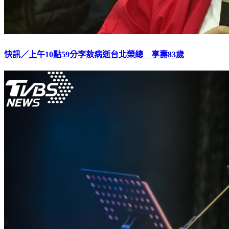
快訊／上午10點59分李敖病逝台北榮總 享壽83歲