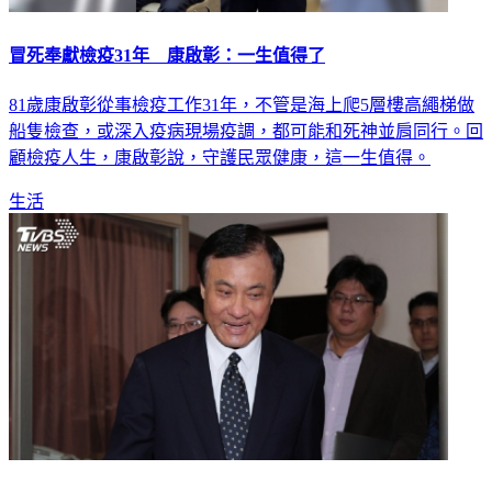
冒死奉獻檢疫31年 康啟彰：一生值得了
81歲康啟彰從事檢疫工作31年，不管是海上爬5層樓高繩梯做
船隻檢查，或深入疫病現場疫調，都可能和死神並肩同行。回
顧檢疫人生，康啟彰說，守護民眾健康，這一生值得。
生活