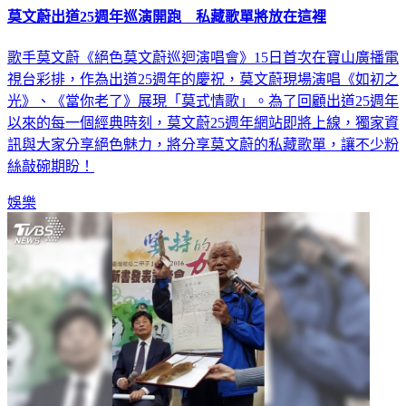
莫文蔚出道25週年巡演開跑 私藏歌單將放在這裡
歌手莫文蔚《絕色莫文蔚巡迴演唱會》15日首次在寶山廣播電
視台彩排，作為出道25週年的慶祝，莫文蔚現場演唱《如初之
光》、《當你老了》展現「莫式情歌」。為了回顧出道25週年
以來的每一個經典時刻，莫文蔚25週年網站即將上線，獨家資
訊與大家分享絕色魅力，將分享莫文蔚的私藏歌單，讓不少粉
絲敲碗期盼！
娛樂