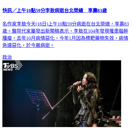
快訊／上午10點59分李敖病逝台北榮總 享壽83歲
名作家李敖今天(18日)上午10點59分病逝在台北榮總，享壽83
歲。醫院代家屬發出新聞稿表示，李敖在104年發現罹患腦幹
腫瘤，去年10月病情惡化，今年1月因為標靶藥物失效，病情
急速惡化，於今晨病逝。
政治