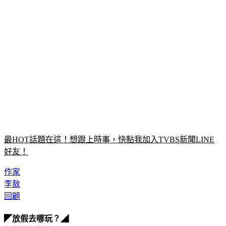
最HOT話題在這！想跟上時事，快點我加入TVBS新聞LINE
好友！
作家
李敖
回顧
◤放假去哪玩？◢