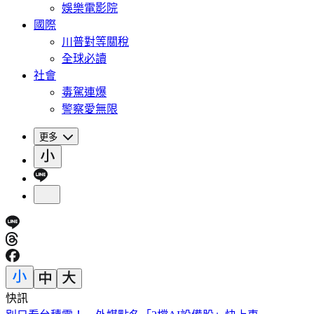
娛樂電影院
國際
川普對等關稅
全球必讀
社會
毒駕連爆
警察愛無限
更多
快訊