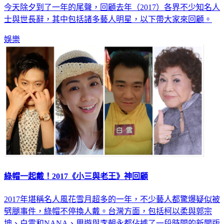
今天除夕到了一年的尾聲，回顧去年（2017）各界不少知名人
士與世長辭，其中包括諸多藝人明星，以下帶大家來回顧。
娛樂
綠帽一起戴！2017《小三與老王》神回顧
2017年堪稱名人風花雪月超多的一年，不少藝人都驚爆疑似被
劈腿事件，綠帽不停換人戴。台灣方面，包括柯以柔與郭宗
坤、白雲和NANA、周遊與李朝永都佔據了一段時間的新聞版