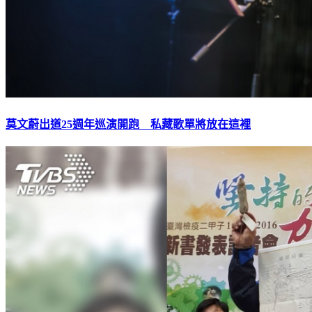
莫文蔚出道25週年巡演開跑 私藏歌單將放在這裡