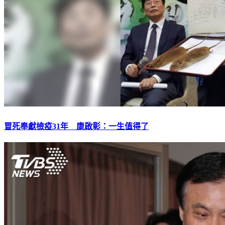
冒死奉獻檢疫31年 康啟彰：一生值得了