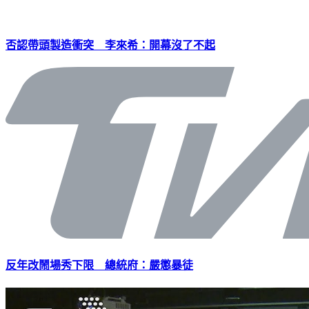
否認帶頭製造衝突 李來希：開幕沒了不起
反年改鬧場秀下限 總統府：嚴懲暴徒