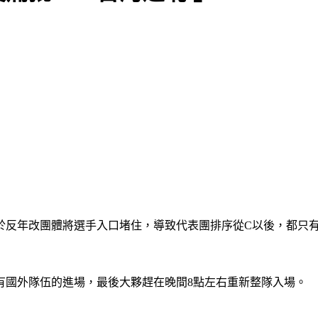
由於反年改團體將選手入口堵住，導致代表團排序從C以後，都只
有國外隊伍的進場，最後大夥趕在晚間8點左右重新整隊入場。