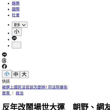
娛樂
國際
社會
更多
快訊
被選上國民法官該怎麼辦? 司法院廣告
首頁
｜
政治
反年改鬧場世大運 朝野、網友