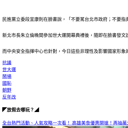
民進黨立委段宜康則在臉書說，「不要駡台北市政府；不要指
新北市長朱立倫晚間參加世大運開幕典禮後，隨即在臉書發文
而中央安全指揮中心也針對，今日這些非理性及影響國家形象
抗議
世大運
鬧場
國恥
朝野
反年改
◤放假去哪玩？◢
全台熱門活動、人氣攻略一次看！
高雄美食優惠開搶！再抽萬