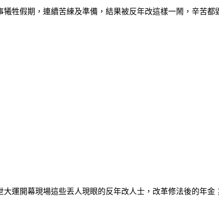
事犧牲假期，連續苦練及準備，結果被反年改這樣一鬧，辛苦都
世大運開幕現場這些丟人現眼的反年改人士，改革修法後的年金