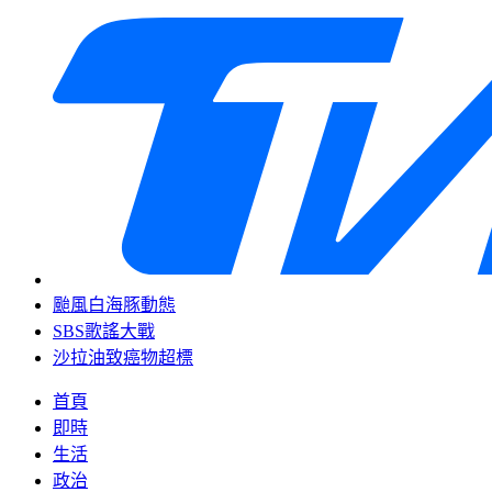
颱風白海豚動態
SBS歌謠大戰
沙拉油致癌物超標
首頁
即時
生活
政治