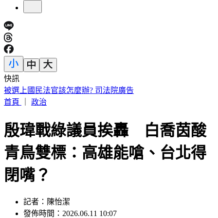
快訊
IU無預警召喚前男友 韓網替「她」心疼：很不舒服
首頁
｜
政治
殷瑋戰綠議員挨轟 白喬茵酸
青鳥雙標：高雄能嗆、台北得
閉嘴？
記者：陳怡潔
發佈時間：2026.06.11 10:07