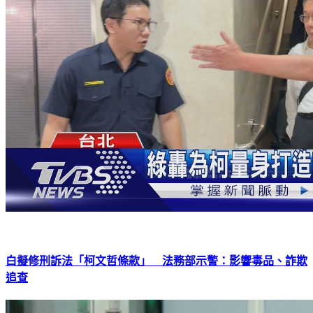
白擬修刑訴法「柯文哲條款」 法務部示警：影響毒品、詐欺
追查