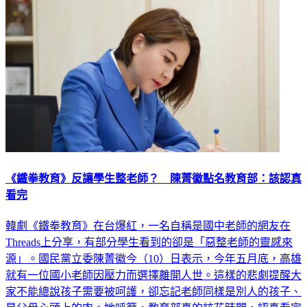
《鐵拳教育》反讓學生整老師？ 陳菁徽點名教育部：該認真
看完
韓劇《鐵拳教育》在台爆紅，一名自稱是國中老師的網友在
Threads上分享，有部分學生看到的卻是「惡整老師的靈感來
源」。國民黨立委陳菁徽今（10）日表示，今年五月底，高雄
就有一位國小老師因壓力而選擇離開人世。這樣的悲劇提醒大
家不能總說孩子需要被呵護，卻忘記老師同樣是別人的孩子、