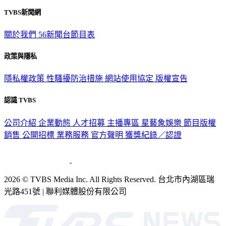
TVBS新聞網
關於我們
56新聞台節目表
政策與隱私
隱私權政策
性騷擾防治措施
網站使用協定
版權宣告
認識 TVBS
公司介紹
企業動態
人才招募
主播專區
星藝象娛樂
節目版權
銷售
公開招標
業務服務
官方聲明
獲獎紀錄／認證
2026 © TVBS Media Inc. All Rights Reserved. 台北市內湖區瑞
光路451號 | 聯利媒體股份有限公司