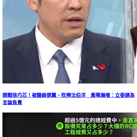
開戰徐巧芯！被酸綠側翼、吹捧沈伯洋 黃暐瀚嗆：立委請為
言論負責