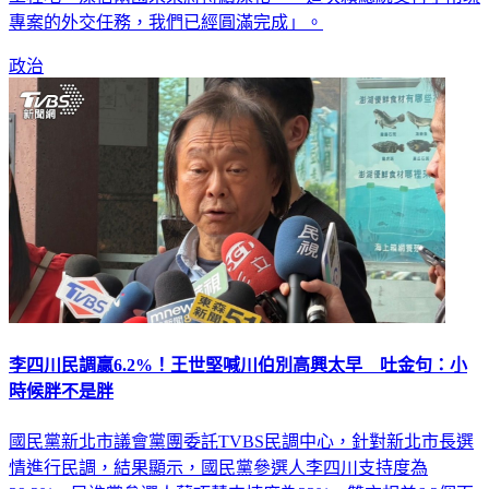
專案的外交任務，我們已經圓滿完成」。
政治
李四川民調贏6.2%！王世堅喊川伯別高興太早 吐金句：小
時候胖不是胖
國民黨新北市議會黨團委託TVBS民調中心，針對新北市長選
情進行民調，結果顯示，國民黨參選人李四川支持度為