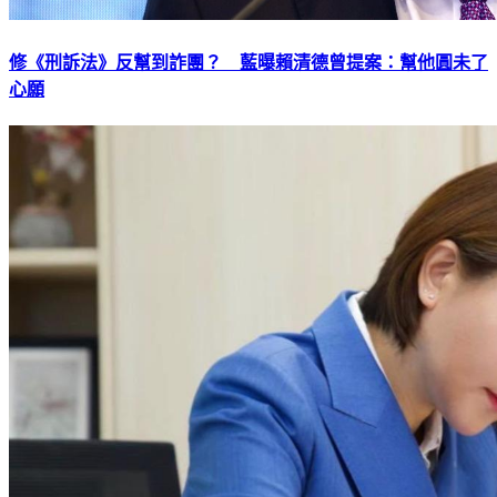
修《刑訴法》反幫到詐團？ 藍曝賴清德曾提案：幫他圓未了
心願