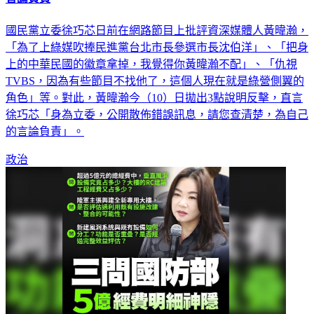
國民黨立委徐巧芯日前在網路節目上批評資深媒體人黃暐瀚，
「為了上綠媒吹捧民進黨台北市長參選市長沈伯洋」、「把身
上的中華民國的徽章拿掉，我覺得你黃暐瀚不配」、「仇視
TVBS，因為有些節目不找他了，這個人現在就是綠營側翼的
角色」等。對此，黃暐瀚今（10）日拋出3點說明反擊，直言
徐巧芯「身為立委，公開散佈錯誤訊息，請您查清楚，為自己
的言論負責」。
政治