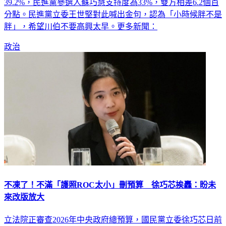
39.2%，民進黨參選人蘇巧慧支持度為33%，雙方相差6.2個百
分點。民進黨立委王世堅對此喊出金句，認為「小時候胖不是
胖」，希望川伯不要高興太早。更多新聞：
政治
不凍了！不滿「護照ROC太小」刪預算 徐巧芯挨轟：盼未
來改版放大
立法院正審查2026年中央政府總預算，國民黨立委徐巧芯日前