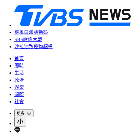
颱風白海豚動態
SBS歌謠大戰
沙拉油致癌物超標
首頁
即時
生活
政治
娛樂
國際
社會
更多