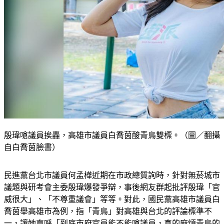
殷瑋嗆議員挨轟，高雄市議員白喬茵酸青鳥雙標。（圖／翻攝
自白喬茵臉書）
民進黨台北市議員何孟樺近期在市政總質詢時，針對無菸城市
議題與研考會主委殷瑋爆發爭辯，事後網友群起批評殷瑋「官
威很大」、「不尊重議會」等等。對此，國民黨高雄市議員白
喬茵舉高雄市為例，指「青鳥」對高雄與台北的評論標準不
一，讓她直呼「到底市府官員能不能嗆議員，真的麻煩青鳥的