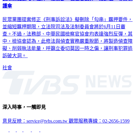
護傘
民眾黨團提案修正《刑事訴訟法》擬刪除「勾串」羈押要件，
並縮短羈押期限，立法院司法及法制委員會將於6月11日審
查。不過，法務部、中華民國檢察官協會均表達強烈反彈，其
中，檢協會認為，此修法與偵查實務嚴重脫節，將製造偵查障
礙、削弱執法能量，呼籲立委切莫因一時之偏，讓刑事犯罪追
訴破大洞。
社會
深入時事，一觸即見
意見反映：service@tvbs.com.tw
觀眾服務專線：02-2656-1599