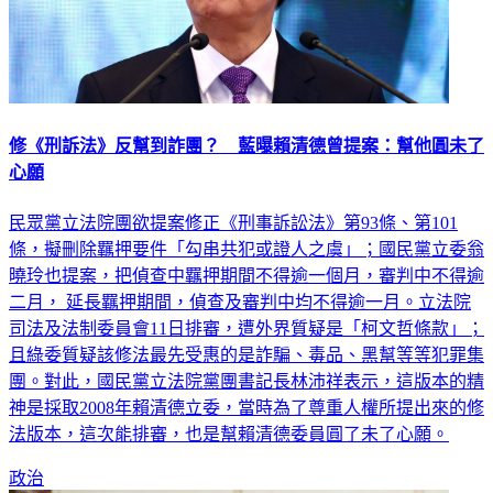
修《刑訴法》反幫到詐團？ 藍曝賴清德曾提案：幫他圓未了
心願
民眾黨立法院團欲提案修正《刑事訴訟法》第93條、第101
條，擬刪除羈押要件「勾串共犯或證人之虞」；國民黨立委翁
曉玲也提案，把偵查中羈押期間不得逾一個月，審判中不得逾
二月， 延長羈押期間，偵查及審判中均不得逾一月。立法院
司法及法制委員會11日排審，遭外界質疑是「柯文哲條款」；
且綠委質疑該修法最先受惠的是詐騙、毒品、黑幫等等犯罪集
團。對此，國民黨立法院黨團書記長林沛祥表示，這版本的精
神是採取2008年賴清德立委，當時為了尊重人權所提出來的修
法版本，這次能排審，也是幫賴清德委員圓了未了心願。
政治