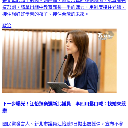
是父母心頭上的肉。她呼籲，教育部真的該花時間，認真看完
這部劇，請拿出戲中教育部長一半的魄力，用制度接住老師、
接住想好好學習的孩子、接住台灣的未來。
政治
下一步曝光！江怡臻棄選新北議員 李四川鬆口喊：找她來競
辦
國民黨發言人、新北市議員江怡臻9日拋出震撼彈，宣布不參