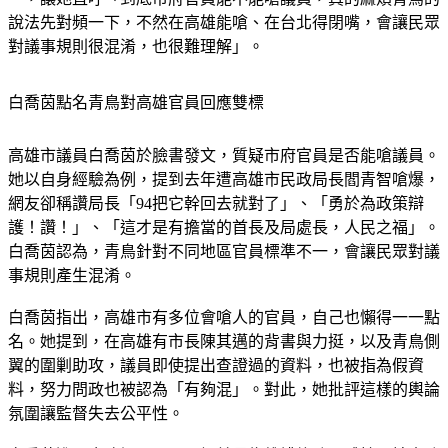
說法先對頻一下，不然在高雄能嗆、在台北得閉嘴，會讓民眾
對議事規則很混淆，也很難理解」。
白喬茵點名青鳥對高雄官員回應雙標
高雄市議員白喬茵於臉書發文，質疑市府官員是否能嗆議員。
她以自身經驗為例，提到去年遭高雄市民政局長閻青智嗆爆，
網友卻稱讚局長「94把它幹回去就對了」、「勇於為政策辯
護！讚！」、「這才是有擔當的首長及局處長，人民之福」。
白喬茵認為，青鳥針對不同地區官員標準不一，會讓民眾對議
事規則產生混淆。
白喬茵指出，高雄市有多位會嗆人的官員，自己也懶得一一點
名。她提到，在高雄有市長陳其邁的背書與力挺，以及青鳥側
翼的圍剿助攻，議員即使提出查證過的資料，也被指為假資
料，努力問政也被認為「有夠混」。對此，她批評這樣的輿論
氛圍讓監督失去公平性。