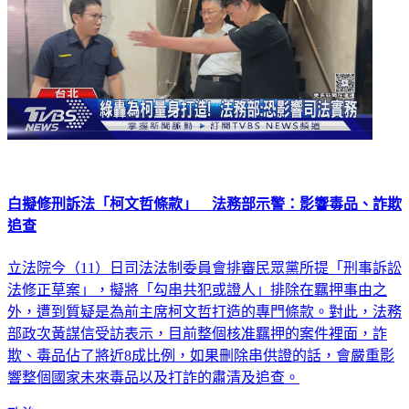
白擬修刑訴法「柯文哲條款」 法務部示警：影響毒品、詐欺
追查
立法院今（11）日司法法制委員會排審民眾黨所提「刑事訴訟
法修正草案」，擬將「勾串共犯或證人」排除在羈押事由之
外，遭到質疑是為前主席柯文哲打造的專門條款。對此，法務
部政次黃謀信受訪表示，目前整個核准羈押的案件裡面，詐
欺、毒品佔了將近8成比例，如果刪除串供證的話，會嚴重影
響整個國家未來毒品以及打詐的肅清及追查。