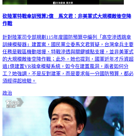
砍陸軍特戰傘訓預算2億 馬文君：非美軍式大規模敵後空降
作戰
針對陸軍司令部規劃115年度國防預算中編列「高空滲透跳傘
訓練模擬器」建置案，國民黨立委馬文君質疑，台灣傘兵主要
任務是戰區機動增援、特戰滲透與關鍵據點支援，並非美軍式
的大規模敵後空降作戰；此外，她也提到，國軍近年才斥資超
過1億建置VR操傘模擬系統，如今在建置風洞，兩者如何分
工？她強調，不是反對建軍，而是要求每一分國防預算，都必
須經得起檢驗。
政治