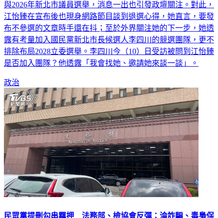
與2026年新北市議員選舉，消息一出也引發政壇關注。對此，
江怡臻在宣布後也現身網路節目談到退選心得，她直言，要發
布不參選的文章時手還在抖；至於外界關注她的下一步，她透
露有考量加入國民黨新北市長候選人李四川的競選團隊，更不
排除布局2028立委選舉。李四川今（10）日受訪被問到江怡臻
是否加入團隊？他透露「我會找她、邀請她來談一談」。
政治
民眾黨提刪勾串羈押 法務部、檢協會反彈：淪詐騙、毒梟保