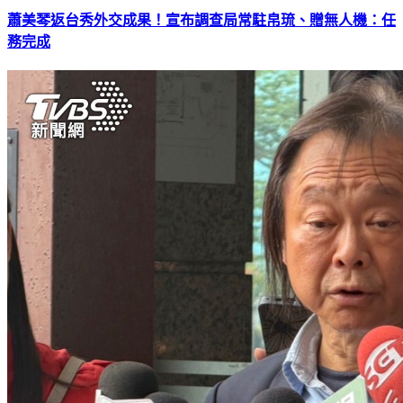
蕭美琴返台秀外交成果！宣布調查局常駐帛琉、贈無人機：任
務完成