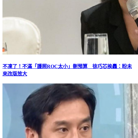
不凍了！不滿「護照ROC太小」刪預算 徐巧芯挨轟：盼未
來改版放大