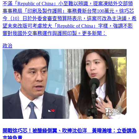
不滿「Republic of China」小至難以辨識，提案凍結外交部領
事事務局「印刷及製作護照」事務費新台幣100萬元。徐巧芯
今（10）日於外委會審查預算時表示，這案可改為主決議，希
望未來改版可考慮放大「Republic of China」字樣，強調不影
響對我國外交事務運作與護照印製。更多新聞：
政治
開戰徐巧芯！被酸綠側翼、吹捧沈伯洋 黃暐瀚嗆：立委請為
言論負責