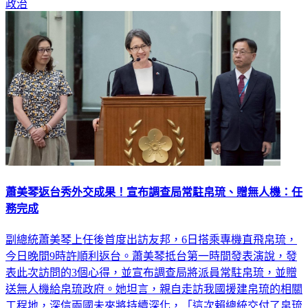
政治
蕭美琴返台秀外交成果！宣布調查局常駐帛琉、贈無人機：任
務完成
副總統蕭美琴上任後首度出訪友邦，6日搭乘專機直飛帛琉，
今日晚間9時許順利返台。蕭美琴抵台第一時間發表演說，發
表此次訪問的3個心得，並宣布調查局將派員常駐帛琉，並贈
送無人機給帛琉政府。她坦言，親自走訪我國援建帛琉的相關
工程地，深信兩國未來將持續深化，「這次賴總統交付了帛琉