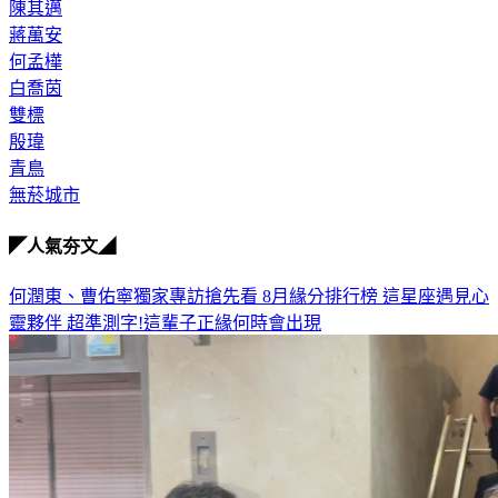
陳其邁
蔣萬安
何孟樺
白喬茵
雙標
殷瑋
青鳥
無菸城市
◤人氣夯文◢
何潤東、曹佑寧獨家專訪搶先看
8月緣分排行榜 這星座遇見心
靈夥伴
超準測字!這輩子正緣何時會出現