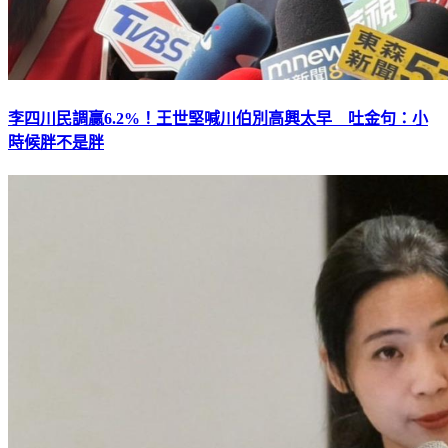
李四川民調贏6.2%！王世堅喊川伯別高興太早 吐金句：小
時候胖不是胖