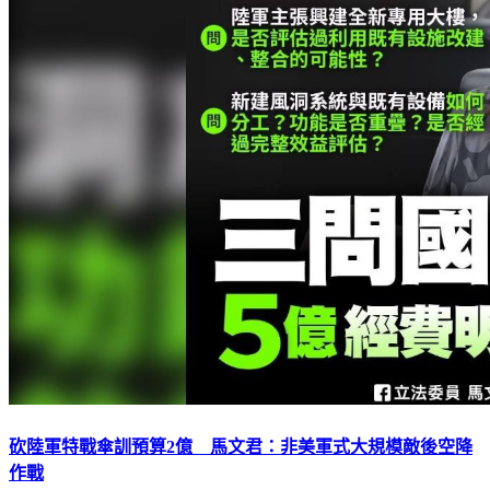
砍陸軍特戰傘訓預算2億 馬文君：非美軍式大規模敵後空降
作戰