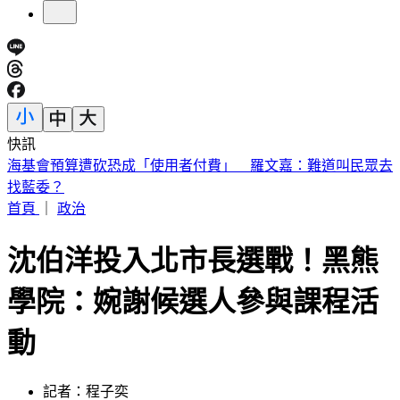
快訊
桃園85歲嬤遭「鐵拐狂砸」亡！老伴自首殺人 兒媳返家驚見
慘狀
首頁
｜
政治
沈伯洋投入北市長選戰！黑熊
學院：婉謝候選人參與課程活
動
記者：程子奕