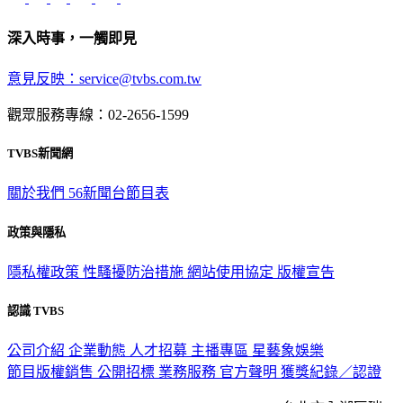
深入時事，一觸即見
意見反映：service@tvbs.com.tw
觀眾服務專線：02-2656-1599
TVBS新聞網
關於我們
56新聞台節目表
政策與隱私
隱私權政策
性騷擾防治措施
網站使用協定
版權宣告
認識 TVBS
公司介紹
企業動態
人才招募
主播專區
星藝象娛樂
節目版權銷售
公開招標
業務服務
官方聲明
獲獎紀錄／認證