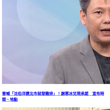
曾喊「沈伯洋選北市就發雞排」！謝寒冰兌現承諾 宣布時
間、地點