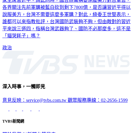
家主席習近平。與此同時，國台辦聲稱要施壓美方對台軍售，
各界關注先前軍購被藍白砍到剩下7800億，是否讓習近平得以
說服美方，台灣不需要這麼多軍購？對此，綠委王世堅表示，
誰都可以來指教批評，台灣國防武裝夠不夠，但由敵對的習近
平來說三道四，指稱台灣武器夠了、國防不必那麼多，這不是
「貓哭耗子」嗎？
政治
深入時事，一觸即見
意見反映：service@tvbs.com.tw
觀眾服務專線：02-2656-1599
TVBS新聞網