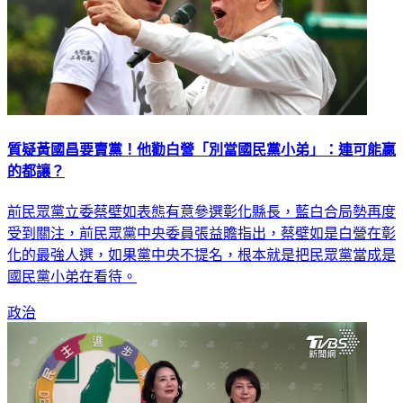
質疑黃國昌要賣黨！他勸白營「別當國民黨小弟」：連可能贏
的都讓？
前民眾黨立委蔡壁如表態有意參選彰化縣長，藍白合局勢再度
受到關注，前民眾黨中央委員張益贍指出，蔡壁如是白營在彰
化的最強人選，如果黨中央不提名，根本就是把民眾黨當成是
國民黨小弟在看待。
政治