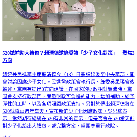
520拋補助大禮包？賴清德邀綠委談「少子女化對策」 聚焦3
方向
總統兼民進黨主席賴清德今（13）日邀請綠委至中央黨部，開
會討論因應少子女化。民進黨政策會執行長、綠委吳思瑤會後
轉述，黨團有提出3方向建議，在國家的財政相對豐沛時，黨
團會支持行政部門，考量財政可負擔的能力，增加補助、給予
彈性的工時，以及各項照顧政策支持。另對於傳出賴清德將在
520就職兩週年當天，宣布新的少子化因應政策，吳思瑤表
示，當然期待總統在520有非常的宣示，但是否會在520當天針
對少子化給出大禮包，或完整方案，黨團尊重行政院。