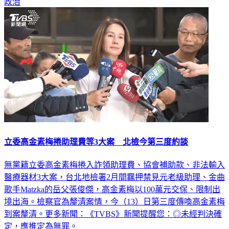
政治
立委高金素梅捲助理費等3大案 北檢今第三度約談
無黨籍立委高金素梅捲入詐領助理費、協會補助款、非法輸入
醫療器材3大案，台北地檢署2月間羈押禁見元老級助理、金曲
歌手Matzka的岳父張俊傑，高金素梅以100萬元交保、限制出
境出海。檢察官為釐清案情，今（13）日第三度傳喚高金素梅
到案釐清。更多新聞：《TVBS》新聞提醒您：◎未經判決確
定，應推定為無罪。