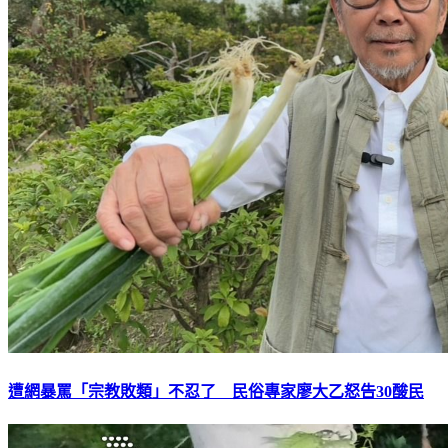
遭網暴罵「宗教敗類」不忍了 民俗專家廖大乙怒告30酸民