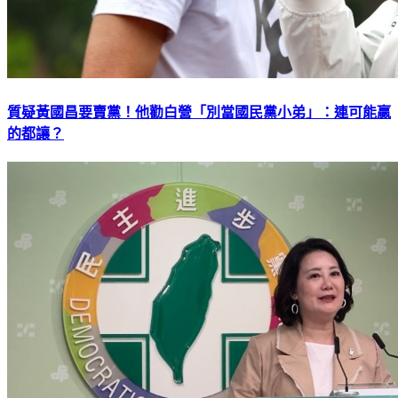
質疑黃國昌要賣黨！他勸白營「別當國民黨小弟」：連可能贏
的都讓？