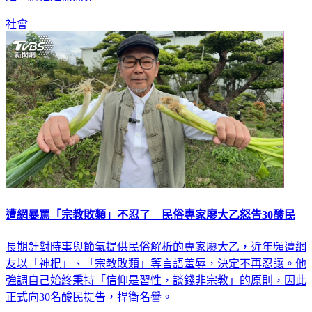
社會
遭網暴罵「宗教敗類」不忍了 民俗專家廖大乙怒告30酸民
長期針對時事與節氣提供民俗解析的專家廖大乙，近年頻遭網
友以「神棍」、「宗教敗類」等言語羞辱，決定不再忍讓。他
強調自己始終秉持「信仰是習性，談錢非宗教」的原則，因此
正式向30名酸民提告，捍衛名譽。