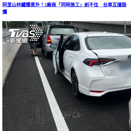
阿里山林鐵爆意外！2廠商「同時施工」剎不住 台車互撞毀
爛