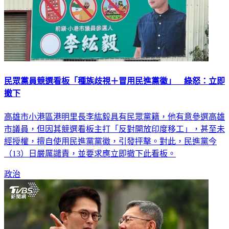
民眾黨員競選看板「種族歧視＋冒用民進黨徽」 綠怒：立即
撤下
高雄市小港區港明里長李紘毅具有民眾黨籍，他有意參選高雄
市議員，但因其競選看板主打「反對開放印度移工」，甚至未
經授權，擅自使用民進黨黨徽，引發抨擊。對此，民進黨今
（13）日嚴厲譴責，並要求應立即撤下此看板。
政治