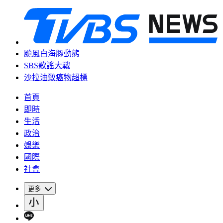
颱風白海豚動態
SBS歌謠大戰
沙拉油致癌物超標
首頁
即時
生活
政治
娛樂
國際
社會
更多