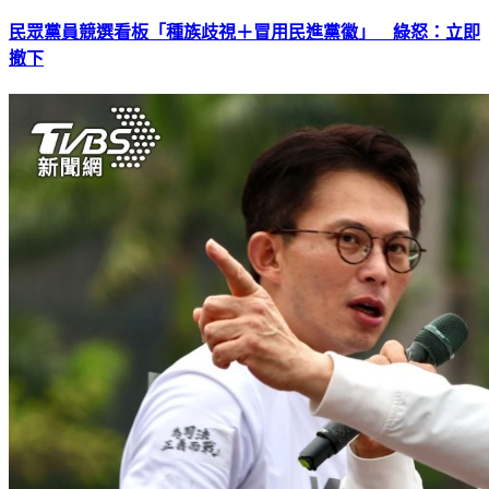
民眾黨員競選看板「種族歧視＋冒用民進黨徽」 綠怒：立即
撤下