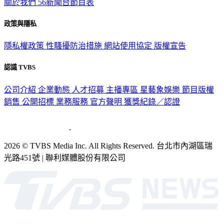
關於我們
56新聞台節目表
政策與隱私
隱私權政策
性騷擾防治措施
網站使用協定
版權宣告
認識 TVBS
公司介紹
企業動態
人才招募
主播專區
星藝象娛樂
節目版權
銷售
公開招標
業務服務
官方聲明
獲獎紀錄／認證
2026 © TVBS Media Inc. All Rights Reserved. 台北市內湖區瑞
光路451號 | 聯利媒體股份有限公司