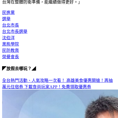
台灣在整體防衛準備，能繼續做得更好。」
民進黨
選舉
台北市長
台北市長選舉
沈伯洋
黑熊學院
民防教育
榮譽會長
◤放假去哪玩？◢
全台熱門活動、人氣攻略一次看！
高雄美食優惠開搶！再抽
萬元住宿券
下載食尚玩家APP！免費領取優惠券