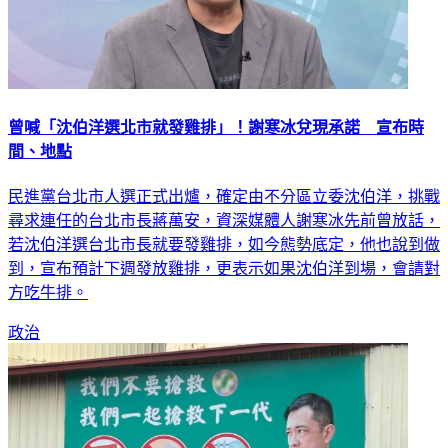
曾喊「沈伯洋選北市就發雞排」！謝寒冰兌現承諾 宣布時
間、地點
民進黨台北市人選正式出爐，確定由不分區立委沈伯洋，挑戰
尋求連任的台北市長蔣萬安，資深媒體人謝寒冰先前曾放話，
若沈伯洋選台北市長就要發雞排，如今態勢底定，他也說到做
到，宣布預計下週發放雞排，更表示如果沈伯洋到場，會請對
方吃牛排。
政治