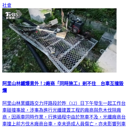
社會
阿里山林鐵爆意外！2廠商「同時施工」剎不住 台車互撞毀
爛
阿里山林業鐵路交力坪路段於昨（12）日下午發生一起工作台
車碰撞事故，涉事為進行光纖建置工程的廠商與危木伐除廠
商，因兩車同時作業，行進過程中由於煞車不及，光纖廠商台
車撞上前方伐木廠商台車，幸未造成人員傷亡，亦未影響列車