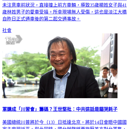
未注意車前狀況，直接撞上前方車輛，導致35歲楊姓女子與41
歲林姓男子的愛車受損。所幸現場無人受傷，這也是淡江大橋
自昨日正式通車後的第二起交通事故。
社會
軍購成「川習會」籌碼？王世堅批：中共這話是貓哭耗子
美國總統川普將於今（13）日抵達北京，將於14日會晤中國國