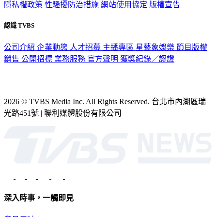
隱私權政策
性騷擾防治措施
網站使用協定
版權宣告
認識 TVBS
公司介紹
企業動態
人才招募
主播專區
星藝象娛樂
節目版權
銷售
公開招標
業務服務
官方聲明
獲獎紀錄／認證
2026 © TVBS Media Inc. All Rights Reserved. 台北市內湖區瑞
光路451號 | 聯利媒體股份有限公司
深入時事，一觸即見