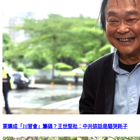
軍購成「川習會」籌碼？王世堅批：中共這話是貓哭耗子