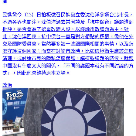
關
民進黨今（13）日拍板徵召民進黨立委沈伯洋參選台北市長，
不過各界也關注，沈伯洋過去常因談及「抗中保台」議題遭到
批評，是否會為了選舉改變人設，以談論市政議題為主。對
此，沈伯洋回應，抗中保台一直是對方想貼的標籤，像他在外
交及國防委員會，當然要多談一些跟國際相關的事情，以及怎
麼守護這個國家；而當在討論市政時，比如環境衛生應該怎麼
清理，或討論市民的隱私怎麼保護，講這些議題的時候，就跟
中國沒有什麼太大的關係，「不同的議題本就有不同討論的方
式」，因此他會維持原本立場。
政治