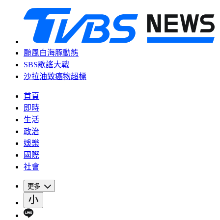
颱風白海豚動態
SBS歌謠大戰
沙拉油致癌物超標
首頁
即時
生活
政治
娛樂
國際
社會
更多