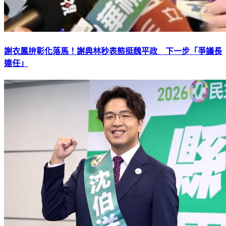
謝衣鳳拚彰化落馬！謝典林秒表態挺魏平政 下一步「爭議長
連任」