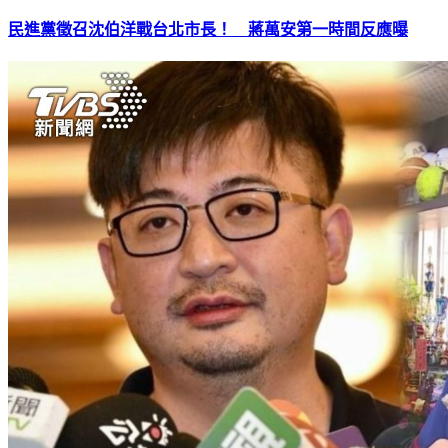
民進黨徵召沈伯洋戰台北市長！ 蔣萬安第一時間反應曝