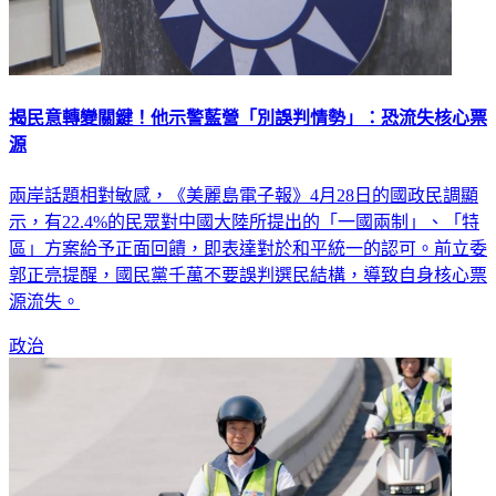
揭民意轉變關鍵！他示警藍營「別誤判情勢」：恐流失核心票
源
兩岸話題相對敏感，《美麗島電子報》4月28日的國政民調顯
示，有22.4%的民眾對中國大陸所提出的「一國兩制」、「特
區」方案給予正面回饋，即表達對於和平統一的認可。前立委
郭正亮提醒，國民黨千萬不要誤判選民結構，導致自身核心票
源流失。
政治