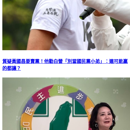
質疑黃國昌要賣黨！他勸白營「別當國民黨小弟」：連可能贏
的都讓？