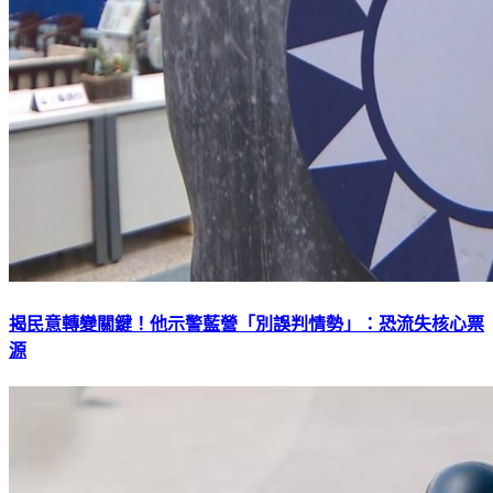
揭民意轉變關鍵！他示警藍營「別誤判情勢」：恐流失核心票
源