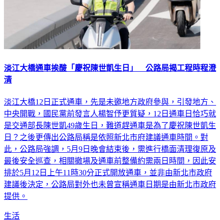
淡江大橋通車挨酸「慶祝陳世凱生日」 公路局揭工程時程澄
清
淡江大橋12日正式通車，先是未邀地方政府參與，引發地方、
中央開戰，國民黨前發言人楊智伃更質疑，12日通車日恰巧就
是交通部長陳世凱49歲生日，難道趕通車是為了慶祝陳世凱生
日？之後更傳出公路局稱是依照新北市府建議通車時間。對
此，公路局強調，5月9日晚會結束後，需進行橋面清理復原及
最後安全巡查，相關撤場及通車前整備約需兩日時間，因此安
排於5月12日上午11時30分正式開放通車，並非由新北市政府
建議後決定，公路局對外也未曾宣稱通車日期是由新北市政府
提供。
生活