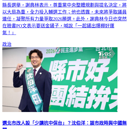
縣長選舉，謝典林表示，尊重黨中央整體規劃與提名決定，將
以大局為重，全力投入輔選工作；他也透露，未來將爭取議員
連任，凝聚所有力量爭取2026勝選。此外，謝典林今日也突然
在臉書PO文表示要送金鏟子，喊說「一起鏟出爆棚好運
氣！」
政治
選北市改人設「少講抗中保台」？沈伯洋：談市政時與中國無