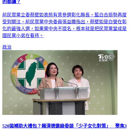
的都讓？
前民眾黨立委蔡壁如表態有意參選彰化縣長，藍白合局勢再度
受到關注，前民眾黨中央委員張益贍指出，蔡壁如是白營在彰
化的最強人選，如果黨中央不提名，根本就是把民眾黨當成是
國民黨小弟在看待。
政治
520拋補助大禮包？賴清德邀綠委談「少子女化對策」 聚焦3