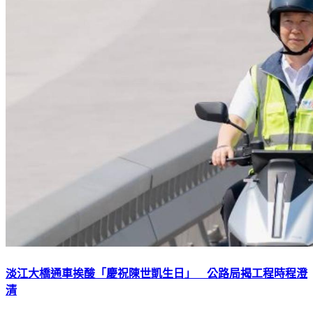
淡江大橋通車挨酸「慶祝陳世凱生日」 公路局揭工程時程澄
清