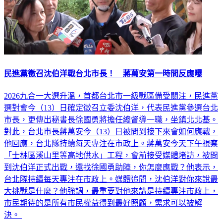
民進黨徵召沈伯洋戰台北市長！ 蔣萬安第一時間反應曝
2026九合一大選升溫，首都台北市一級戰區備受關注，民進黨
選對會今（13）日確定徵召立委沈伯洋，代表民進黨參選台北
市長，更傳出秘書長徐國勇將擔任總督導一職，坐鎮北北基。
對此，台北市長蔣萬安今（13）日被問到接下來會如何應戰，
他回應，台北隊持續每天專注在市政上。蔣萬安今天下午視察
「士林區溪山里等高地供水」工程，會前接受媒體堵訪，被問
到沈伯洋正式出戰，還找徐國勇助陣，你怎麼應戰？他表示，
台北隊持續每天專注在市政上。媒體追問，沈伯洋對你來說最
大挑戰是什麼？他強調，最重要對他來講是持續專注市政上，
市民期待的是所有市民權益得到最好照顧，需求可以被解
決。