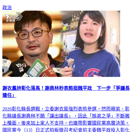
政治
謝衣鳳拚彰化落馬！謝典林秒表態挺魏平政 下一步「爭議長
連任」
2026彰化縣長選戰，立委謝衣鳯強烈表態參選，然而親弟、彰
化縣議長謝典林不願「讓出議長」，因此「姊弟之爭」不斷搬
上檯面，後來加上家人不支持，也連帶影響國民黨高層決策。
國民黨今（13）日正式拍板徵召考紀會前主委魏平政投入彰化