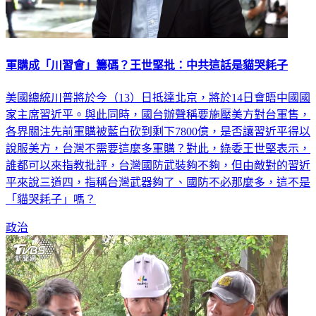
軍購成「川習會」籌碼？王世堅批：中共這話是貓哭耗子
美國總統川普將於今（13）日抵達北京，將於14日會晤中國國
家主席習近平。與此同時，國台辦聲稱要施壓美方對台軍售，
各界關注先前軍購被藍白砍到剩下7800億，是否讓習近平得以
說服美方，台灣不需要這麼多軍購？對此，綠委王世堅表示，
誰都可以來指教批評，台灣國防武裝夠不夠，但由敵對的習近
平來說三道四，指稱台灣武器夠了、國防不必那麼多，這不是
「貓哭耗子」嗎？
政治