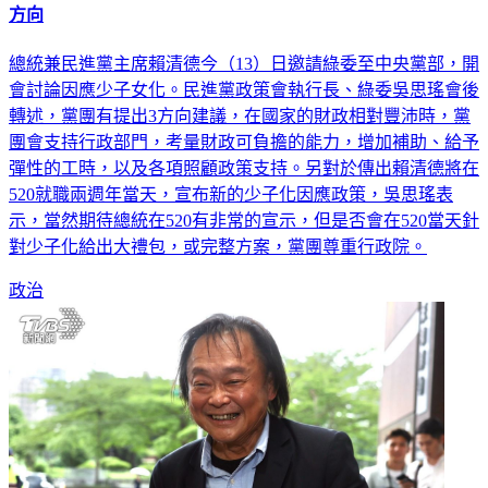
方向
總統兼民進黨主席賴清德今（13）日邀請綠委至中央黨部，開
會討論因應少子女化。民進黨政策會執行長、綠委吳思瑤會後
轉述，黨團有提出3方向建議，在國家的財政相對豐沛時，黨
團會支持行政部門，考量財政可負擔的能力，增加補助、給予
彈性的工時，以及各項照顧政策支持。另對於傳出賴清德將在
520就職兩週年當天，宣布新的少子化因應政策，吳思瑤表
示，當然期待總統在520有非常的宣示，但是否會在520當天針
對少子化給出大禮包，或完整方案，黨團尊重行政院。
政治