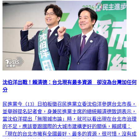
沈伯洋出戰！賴清德：台北現有最多資源 卻沒為台灣加任何
分
民進黨今（13）日拍板徵召民進黨立委沈伯洋參選台北市長，
並舉辦提名記者會，身兼民進黨主席的總統賴清德致詞表示，
當沈伯洋提出「無限城市論」時，就可以看出現在台北市治理
的不足，應該要跟國際的大城市建構更好的關係，賴感嘆：
「現在的台北市擁有全國最好、最多的資源，很可惜，沒有成