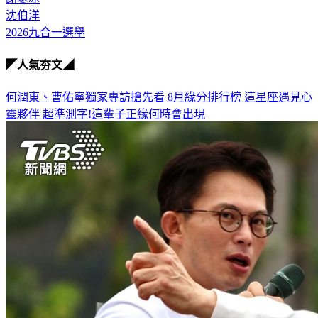
沈伯洋
2026九合一選舉
◤人氣夯文◢
何潤東、曹佑寧獨家專訪搶先看
8月緣分排行榜 這星座遇見心
靈夥伴
超準測字!這輩子正緣何時會出現