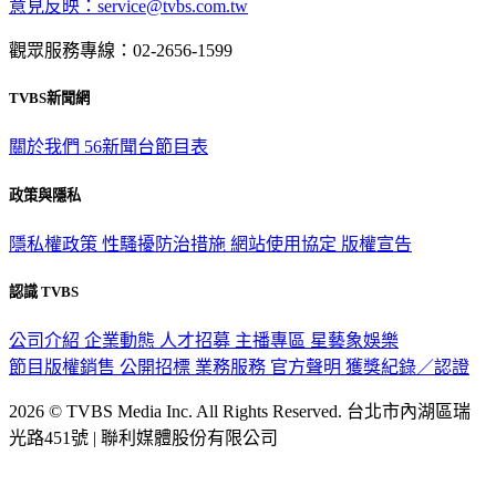
意見反映：service@tvbs.com.tw
觀眾服務專線：02-2656-1599
TVBS新聞網
關於我們
56新聞台節目表
政策與隱私
隱私權政策
性騷擾防治措施
網站使用協定
版權宣告
認識 TVBS
公司介紹
企業動態
人才招募
主播專區
星藝象娛樂
節目版權銷售
公開招標
業務服務
官方聲明
獲獎紀錄／認證
2026 © TVBS Media Inc. All Rights Reserved. 台北市內湖區瑞
光路451號 | 聯利媒體股份有限公司